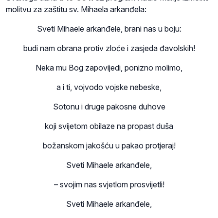
molitvu za zaštitu sv. Mihaela arkanđela:
Sveti Mihaele arkanđele, brani nas u boju:
budi nam obrana protiv zloće i zasjeda đavolskih!
Neka mu Bog zapovijedi, ponizno molimo,
a i ti, vojvodo vojske nebeske,
Sotonu i druge pakosne duhove
koji svijetom obilaze na propast duša
božanskom jakošću u pakao protjeraj!
Sveti Mihaele arkanđele,
– svojim nas svjetlom prosvijetli!
Sveti Mihaele arkanđele,