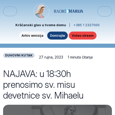
Skip to content
Skip to footer
Menu
Kršćanski glas u tvome domu
|
+385 1 2327000
Arhiv emisija
Donirajte
Video stream
DUHOVNI KUTAK
27 rujna, 2023
1 minuta čitanja
NAJAVA: u 18:30h
prenosimo sv. misu
devetnice sv. Mihaelu