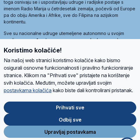
toga osnivaju se i uspostavljaju udruge i radijske postaje s
imenom Radio Marija u četrdesetak zemalja, počevši od Europe
pa do obiju Amerika i Afrike, sve do Filipina na azijskom
kontinentu.
Sve su nacionalne udruge utemeljene autonomno u svojim
zemljama, a međusobna su povezane preko krovne udruge
pod nazivom Svjetska obitelj Radio Marije (World Family of
Koristimo kolačiće!
Radio Maria). Svjetsku obitelj utemeljilo je sedam članica, među
kojima je i hrvatska Udruga Radio Marija.
Na našoj web stranici koristimo kolačiće kako bismo
osigurali osnovne funkcionalnosti i pravilno funkcioniranje
stranice. Klikom na "Prihvati sve" pristajete na korištenje
svih kolačića. Međutim, možete upravljati svojim
O nama
Radio
Program
Volonteri
Prijatelji
Kontakt
Pravila privatnosti
postavkama kolačića
kako biste dali kontrolirani pristanak.
Kolačići
Uvjeti korištenja
Ova stranica je zaštićena Google reCAPTCHA sustavom
Prihvati sve
Odbij sve
App
Google
Store
Play
Upravljaj postavkama
Design and development
SIK
&
C-Tel