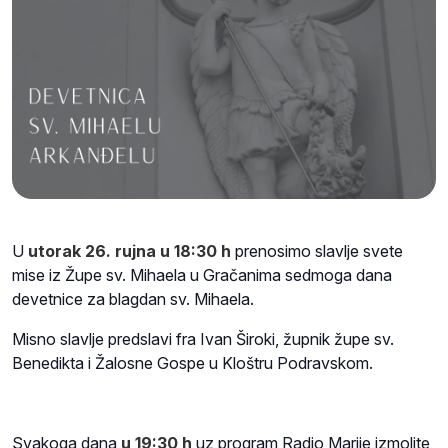
U
utorak
26. rujna u 18:30 h
prenosimo slavlje svete
mise iz Ž
upe sv. Mihaela u Gračanima
sedmoga dana
devetnice za blagdan sv. Mihaela.
Misno slavlje predslavi fra Ivan Široki, župnik župe sv.
Benedikta i Žalosne Gospe u Kloštru Podravskom.
Svakoga dana
u 19:30 h
uz program Radio Marije izmolite