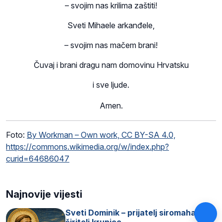
– svojim nas krilima zaštiti!
Sveti Mihaele arkanđele,
– svojim nas mačem brani!
Čuvaj i brani dragu nam domovinu Hrvatsku
i sve ljude.
Amen.
Foto:
By Workman – Own work, CC BY-SA 4.0,
https://commons.wikimedia.org/w/index.php?
curid=64686047
Najnovije vijesti
Sveti Dominik – prijatelj siromaha i
širitelj krunice