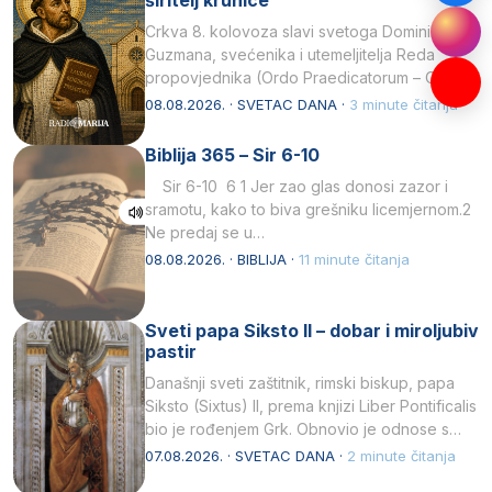
Crkva 8. kolovoza slavi svetoga Dominika
Guzmana, svećenika i utemeljitelja Reda
propovjednika (Ordo Praedicatorum – OP).
Svojim životom, dubokom ljubavlju prema
08.08.2026. · SVETAC DANA ·
3 minute čitanja
Kristu…
Biblija 365 – Sir 6-10
Sir 6-10 6 1 Jer zao glas donosi zazor i
sramotu, kako to biva grešniku licemjernom.2
Ne predaj se u…
08.08.2026. · BIBLIJA ·
11 minute čitanja
Sveti papa Siksto II – dobar i miroljubiv
pastir
Današnji sveti zaštitnik, rimski biskup, papa
Siksto (Sixtus) II, prema knjizi Liber Pontificalis
bio je rođenjem Grk. Obnovio je odnose s
afričkim…
07.08.2026. · SVETAC DANA ·
2 minute čitanja