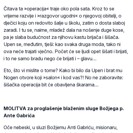
Čitava ta »operacija« traje oko pola sata. Kroz to se
vrijeme razvije i »razgovor ugodni« o njegovoj obitelji, o
dječici koju on redovito šalje u školu, zatim o dosta slaboj
zaradi. I tu se, naime, mladež dala na nošenje duge kose,
pa je slaba budućnost za njihovu kastu brijača i šišača.
Upen se, međutim, tješi: kao svaka druga moda, tako ni
ova neće trajati vječno. Počet će se ljudi opet šišati i brijati,
i to ne samo bradu nego će brijati i – glavu…
Eto, što vi mislite o tome? Kako bi bilo da Upen i brat mu
Nogen otvore koji »salon« i kod vas?! No ne zaboravite:
šišačka operacija bit će obavljena škarama…
MOLITVA za proglašenje blaženim sluge Božjega p.
Ante Gabrića
Oče nebeski, u sluzi Božjemu Anti Gabriću, misionaru,