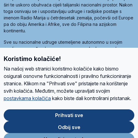
širi te uskoro obuhvaća cijeli talijanski nacionalni prostor. Nakon
toga osnivaju se i uspostavljaju udruge i radijske postaje s
imenom Radio Marija u četrdesetak zemalja, počevši od Europe
pa do obiju Amerika i Afrike, sve do Filipina na azijskom
kontinentu.
Sve su nacionalne udruge utemeljene autonomno u svojim
zemljama, a međusobna su povezane preko krovne udruge
pod nazivom Svjetska obitelj Radio Marije (World Family of
Koristimo kolačiće!
Radio Maria). Svjetsku obitelj utemeljilo je sedam članica, među
kojima je i hrvatska Udruga Radio Marija.
Na našoj web stranici koristimo kolačiće kako bismo
osigurali osnovne funkcionalnosti i pravilno funkcioniranje
stranice. Klikom na "Prihvati sve" pristajete na korištenje
svih kolačića. Međutim, možete upravljati svojim
O nama
Radio
Program
Volonteri
Prijatelji
Kontakt
Pravila privatnosti
postavkama kolačića
kako biste dali kontrolirani pristanak.
Kolačići
Uvjeti korištenja
Ova stranica je zaštićena Google reCAPTCHA sustavom
Prihvati sve
Odbij sve
App
Google
Store
Play