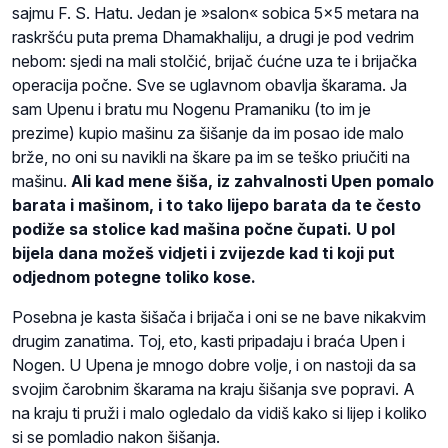
sajmu F. S. Hatu. Jedan je »salon« sobica 5×5 metara na
raskršću puta prema Dhamakhaliju, a drugi je pod vedrim
nebom: sjedi na mali stolčić, brijač ćućne uza te i brijačka
operacija počne. Sve se uglavnom obavlja škarama. Ja
sam Upenu i bratu mu Nogenu Pramaniku (to im je
prezime) kupio mašinu za šišanje da im posao ide malo
brže, no oni su navikli na škare pa im se teško priučiti na
mašinu.
Ali kad mene šiša, iz zahvalnosti Upen pomalo
barata i mašinom, i to tako lijepo barata da te često
podiže sa stolice kad mašina počne čupati. U pol
bijela dana možeš vidjeti i zvijezde kad ti koji put
odjednom potegne toliko kose.
Posebna je kasta šišača i brijača i oni se ne bave nikakvim
drugim zanatima. Toj, eto, kasti pripadaju i braća Upen i
Nogen. U Upena je mnogo dobre volje, i on nastoji da sa
svojim čarobnim škarama na kraju šišanja sve popravi. A
na kraju ti pruži i malo ogledalo da vidiš kako si lijep i koliko
si se pomladio nakon šišanja.