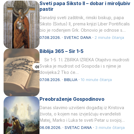
Sveti papa Siksto II – dobar i miroljubiv
pastir
Današnji sveti zaštitnik, rimski biskup, papa
Siksto (Sixtus) II, prema knjizi Liber Pontificalis
bio je rođenjem Grk. Obnovio je odnose s
afričkim…
07.08.2026. · SVETAC DANA ·
2 minute čitanja
Biblija 365 – Sir 1-5
Sir 1-5 1 I. ZBIRKA IZREKA Otajstvo mudrosti
Svaka je mudrost od Gospoda i s njime je
dovijeka.2 Tko će…
07.08.2026. · BIBLIJA ·
10 minute čitanja
Preobraženje Gospodinovo
Danas slavimo uzvišeni događaj iz Kristova
života, o kojem nas izvješćuju evanđelisti
Matej, Marko i Luka te sveti Petar u svojoj
drugoj…
06.08.2026. · SVETAC DANA ·
3 minute čitanja