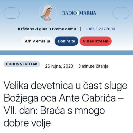
Skip to content
Skip to footer
Menu
Kršćanski glas u tvome domu
|
+385 1 2327000
Arhiv emisija
Donirajte
Video stream
DUHOVNI KUTAK
26 rujna, 2023
3 minute čitanja
Velika devetnica u čast sluge
Božjega oca Ante Gabrića –
VII. dan: Braća s mnogo
dobre volje