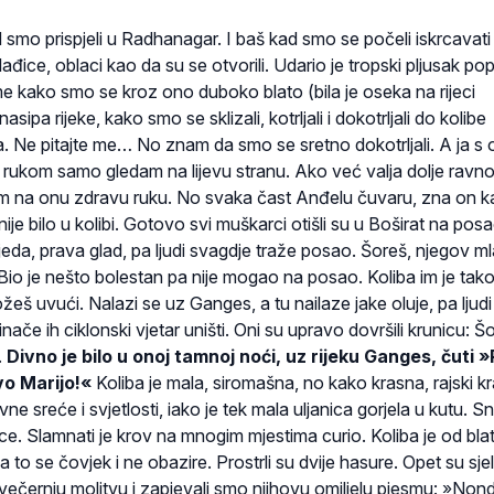
d smo prispjeli u Radhanagar. I baš kad smo se počeli iskrcavati 
ice, oblaci kao da su se otvorili. Udario je tropski pljusak po
me kako smo se kroz ono duboko blato (bila je oseka na rijeci
sipa rijeke, kako smo se sklizali, kotrljali i dokotrljali do kolibe
a. Ne pitajte me… No znam da smo se sretno dokotrljali. A ja s
ukom samo gledam na lijevu stranu. Ako već valja dolje ravno
m na onu zdravu ruku. No svaka čast Anđelu čuvaru, zna on k
ije bilo u kolibi. Gotovo svi muškarci otišli su u Boširat na posa
jeda, prava glad, pa ljudi svagdje traže posao. Šoreš, njegov mla
Bio je nešto bolestan pa nije mogao na posao. Koliba im je tako
žeš uvući. Nalazi se uz Ganges, a tu nailaze jake oluje, pa ljud
 inače ih ciklonski vjetar uništi. Oni su upravo dovršili krunicu: Š
.
Divno je bilo u onoj tamnoj noći, uz rijeku Ganges, čuti 
o Marijo!«
Koliba je mala, siromašna, no kako krasna, rajski k
e sreće i svjetlosti, iako je tek mala uljanica gorjela u kutu. S
ce. Slamnati je krov na mnogim mjestima curio. Koliba je od blat
a to se čovjek i ne obazire. Prostrli su dvije hasure. Opet su sjel
večernju molitvu i zapjevali smo njihovu omiljelu pjesmu: »Nond