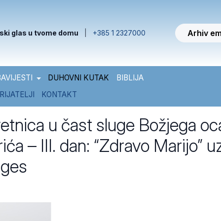
Arhiv em
ski glas u tvome domu
|
+385 1 2327000
AVIJESTI
DUHOVNI KUTAK
BIBLIJA
RIJATELJI
KONTAKT
vetnica u čast sluge Božjega oc
ća – III. dan: “Zdravo Marijo” u
nges