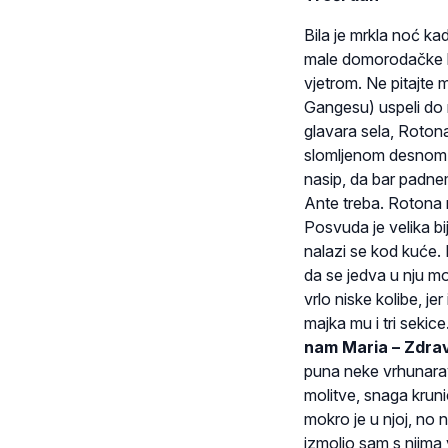
Bila je mrkla noć ka
male domorodačke lađ
vjetrom. Ne pitajte 
Gangesu) uspeli do na
glavara sela, Roton
slomljenom desnom r
nasip, da bar padne
Ante treba. Rotona n
Posvuda je velika bi
nalazi se kod kuće. 
da se jedva u nju mo
vrlo niske kolibe, jer
majka mu i tri sekice
nam Maria – Zdrav
puna neke vrhunaravn
molitve, snaga kruni
mokro je u njoj, no n
izmolio sam s njima 