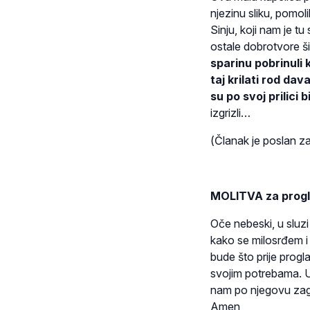
njezinu sliku, pomo
Sinju, koji nam je tu
ostale dobrotvore 
sparinu pobrinuli k
taj krilati rod d
su po svoj prilici 
izgrizli…
(Članak je poslan za
MOLITVA za progla
Oče nebeski, u sluzi
kako se milosrđem i 
bude što prije progl
svojim potrebama. Uv
nam po njegovu zag
Amen