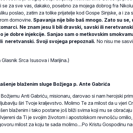
lili se za sve vas, dakako, posebno za mojega dobrog fra Nikolu
 sliku poslao, zatim za tolike prijatelje kod Gospe Sinjske, a i za 
širom domovine.
Spavanja nije bilo baš mnogo. Zato su se, 
omarci. Ne znam jesu li bili dravski, savski ili neretvansk
avao je dobre injekcije. Sanjao sam o metkovskim smokvam
bili neretvanski. Svoji svojega prepoznali.
No nisu me sasv
 Glasnik Srca Isusova i Marijina.)
šenje blaženim sluge Božjega p. Ante Gabrića
 Božjemu Anti Gabriću, misionaru, darovao si nam herojski prim
ljubavlju širi Tvoje kraljevstvo. Molimo Te za milost da u vjeri 
ašen blaženim i tako postane još bliži svima koji mu se obraćaju
jereni da Ti je svojim životom i apostolskom revnošću omilio, u
ovoru milost za koju te sada molimo…Po Kristu Gospodinu n