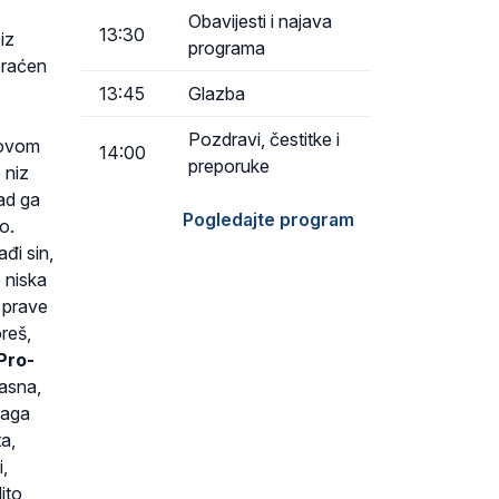
Obavijesti i najava
13:30
iz
programa
praćen
13:45
Glazba
Pozdravi, čestitke i
 ovom
14:00
preporuke
 niz
ad ga
Pogledajte program
o.
đi sin,
 niska
i prave
oreš,
»Pro-
rasna,
naga
a,
i,
ito