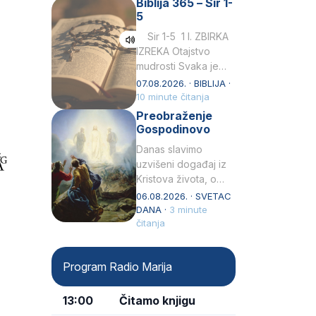
Biblija 365 – Sir 1-
rođenjem Grk.
5
Obnovio je odnose s
afričkim…
Sir 1-5 1 I. ZBIRKA
IZREKA Otajstvo
mudrosti Svaka je
mudrost od Gospoda
07.08.2026. · BIBLIJA ·
i s njime je dovijeka.2
10 minute čitanja
Tko će…
Preobraženje
Gospodinovo
Danas slavimo
uzvišeni događaj iz
Kristova života, o
kojem nas izvješćuju
06.08.2026. · SVETAC
evanđelisti Matej,
DANA ·
3 minute
Marko i Luka te sveti
čitanja
Petar u svojoj
drugoj…
Program Radio Marija
13:00
Čitamo knjigu