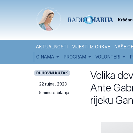
Skip to content
Skip to footer
Kršćan
AKTUALNOSTI
VIJESTI IZ CRKVE
NAŠE OB
O NAMA
PROGRAM
VOLONTERI
P
Velika de
DUHOVNI KUTAK
Ante Gabri
22 rujna, 2023
5 minute čitanja
rijeku Ga