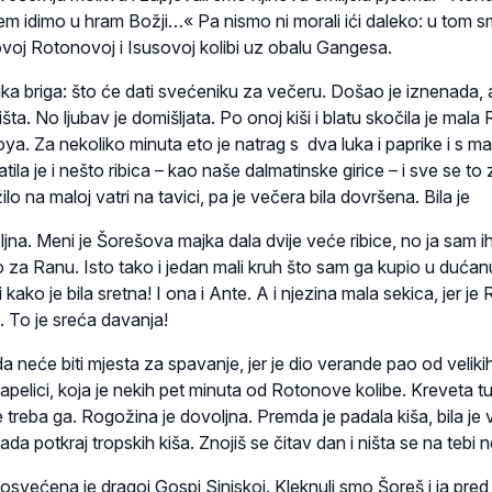
 idimo u hram Božji…« Pa nismo ni morali ići daleko: u tom 
ovoj Rotonovoj i Isusovoj kolibi uz obalu Gangesa.
elika briga: što će dati svećeniku za večeru. Došao je iznenada, 
ta. No ljubav je domišljata. Po onoj kiši i blatu skočila je mala
ya. Za nekoliko minuta eto je natrag s dva luka i paprike i s mal
ila je i nešto ribica – kao naše dalmatinske girice – i sve se to 
lo na maloj vatri na tavici, pa je večera bila dovršena. Bila je
ljna. Meni je Šorešova majka dala dvije veće ribice, no ja sam i
o za Ranu. Isto tako i jedan mali kruh što sam ga kupio u dućan
li kako je bila sretna! I ona i Ante. A i njezina mala sekica, jer je
j. To je sreća davanja!
da neće biti mjesta za spavanje, jer je dio verande pao od velikih
apelici, koja je nekih pet minuta od Rotonove kolibe. Kreveta tu
 treba ga. Rogožina je dovoljna. Premda je padala kiša, bila je 
ada potkraj tropskih kiša. Znojiš se čitav dan i ništa se na tebi n
svećena je dragoj Gospi Sinjskoj. Kleknuli smo Šoreš i ja pred