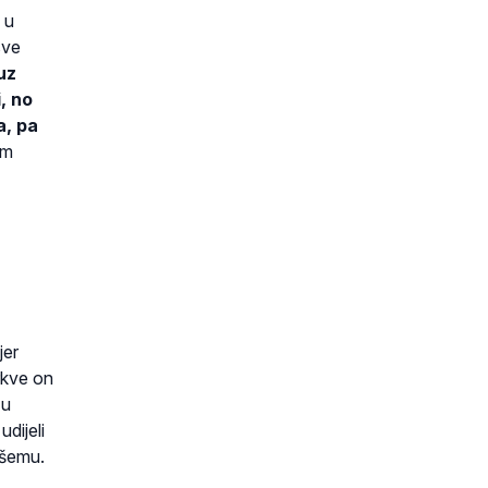
 u
sve
uz
i, no
a, pa
im
jer
Crkve on
 u
dijeli
ašemu.