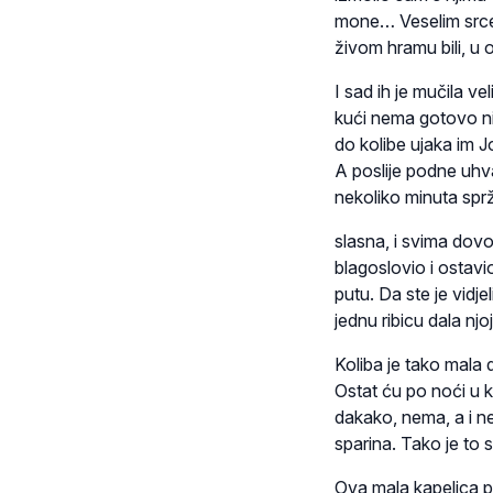
mone… Veselim srcem
živom hramu bili, u 
I sad ih je mučila v
kući nema gotovo niš
do kolibe ujaka im Jo
A poslije podne uhvat
nekoliko minuta sprži
slasna, i svima dovo
blagoslovio i ostavi
putu. Da ste je vidje
jednu ribicu dala njo
Koliba je tako mala 
Ostat ću po noći u k
dakako, nema, a i ne
sparina. Tako je to s
Ova mala kapelica po