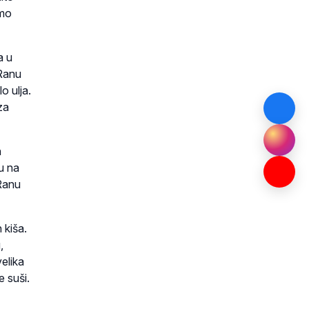
smo
a u
 Ranu
o ulja.
za
h
u na
 Ranu
 kiša.
,
velika
e suši.