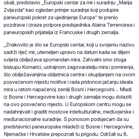
obali, predstavio „Europski centar za mir i suradnju „Marija
Zvijezda“ kao ogledan primjer suradnje koji podupire
paneuropski pokret za ujedinjenje Europe“ te prenio
pozdrave i izraze potpore predsjednika Alaina Terrenoirea i
paneuropskih prijatelja iz Francuske i drugih zemalja.
„Znakovito je što se Europski centar, koji u svojemu nazivu
sadrži riječ mir, utemeljen upravo na datum kada se diljem
svijeta obilježava spomendan mira. Zahvalni smo stoga
biskupu Komarici, ustrajnom zagovaratelju mira i pomirenja,
što obilježavanjima obljetnica centra i okupljanjem na ovom
posvećenom mjestu molitve i rada pridonosi jačanju ideala
mira u ratom napaćenoj zemlji Bosni i Hercegovini… Mladi
iz Bosne i Hercegovine kao i drugih zemalja mogu dolaziti
na ovo posvećeno mjesto. U Europskom centru mogu se
nadahnjivati i graditi mostove interkulturalne, međuvjerske i
međunacionalne suradnje. S ponosom podsjećam da su
predstavnici paneuropske mladeži iz Bosne i Hercegovine,
Njemačke i Hrvatske prepoznali tu prigodu. Održali su 8.