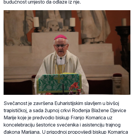
budućnost umjesto da odlaze iz nje.
Svečanost je završena Euharistijskim slavljem u bivšoj
trapističkoj, a sada župnoj crkvi Rođenja Blažene Djevice
Marije koje je predvodio biskup Franjo Komarica uz
koncelebraciju šestorice svećenika i asistenciju trajnog
đakona Marijana. U prigodnoj propovijedi biskup Komarica