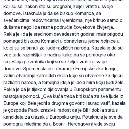
koji su se, nakon što su prognani, željeli vratiti u svoje
domove. Istaknula je da se biskup Komarica, sa
svećenicima, redovnicama i vjernicima, nije brinuo samo o
dušama nego i za razna područja čovjekova življenja.
Rekla je i da je sredinom devedesetih godina imala prigodu
pomagati biskupu Komarici u obnavljanju jedne bolnice u
kojoj su se brinuli za ljude različitih naroda. Kazala je da su
već tada razmišljali o načinu kako da se pomogne oko
smještaja povratnika koji su se željeli vratiti u svoje
domove. Spomenula je i otvaranje Europske akademije,
zatim otvaranje katoličkih škola koje su otvorene za djecu
različitih naroda, a temeljna ideja je ideja mira koju ljudi žele.
Rekla je da je tijekom djelovanja u Europskom parlamentu
nastojala pomoći. „Ova kuća treba biti kuća za sve ljude iz
Europe koji žele jedni s drugima govoriti i surađivati“, kazala
je gospođa Pack izrazivši radost da je BiH dobila status
kandidata za ulazak u Europsku uniju. Potaknula je sve da
pomognu mladima da u Bosni i Hercegovini vide svoju