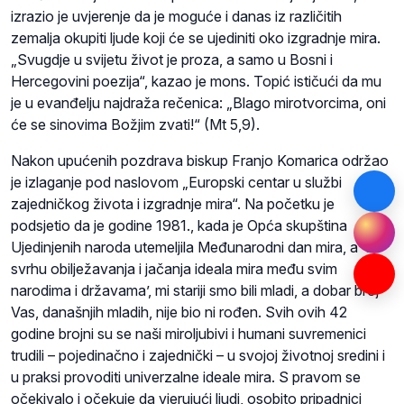
izrazio je uvjerenje da je moguće i danas iz različitih
zemalja okupiti ljude koji će se ujediniti oko izgradnje mira.
„Svugdje u svijetu život je proza, a samo u Bosni i
Hercegovini poezija“, kazao je mons. Topić ističući da mu
je u evanđelju najdraža rečenica: „Blago mirotvorcima, oni
će se sinovima Božjim zvati!“ (Mt 5,9).
Nakon upućenih pozdrava biskup Franjo Komarica održao
je izlaganje pod naslovom „Europski centar u službi
zajedničkog života i izgradnje mira“. Na početku je
podsjetio da je godine 1981., kada je Opća skupština
Ujedinjenih naroda utemeljila Međunarodni dan mira, a ‘u
svrhu obilježavanja i jačanja ideala mira među svim
narodima i državama’, mi stariji smo bili mladi, a dobar broj
Vas, današnjih mladih, nije bio ni rođen. Svih ovih 42
godine brojni su se naši miroljubivi i humani suvremenici
trudili – pojedinačno i zajednički – u svojoj životnoj sredini i
u praksi provoditi univerzalne ideale mira. S pravom se
očekivalo i očekuje da vjerujući ljudi, osobito pripadnici