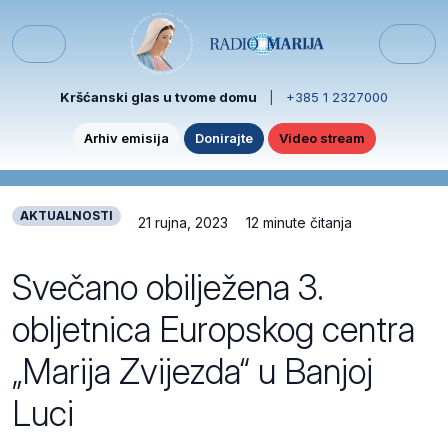
Skip to content
Skip to footer
Menu
Kršćanski glas u tvome domu
|
+385 1 2327000
Arhiv emisija
Donirajte
Video stream
AKTUALNOSTI
21 rujna, 2023
12 minute čitanja
Svečano obilježena 3.
obljetnica Europskog centra
„Marija Zvijezda“ u Banjoj
Luci