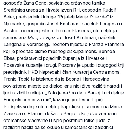
gospođa Žana Ćorić, savjetnica državnog tajnika
Središnjeg ureda za Hrvate izvan RH, gospodin Rudolf
Baier, predsjednik Udruge “Prijatelji Marije Zvijezde” iz
Njemačke, gospodin Josef Kirchman, načelnik Langena u
Austriji, rodnog mjesta o. Franza Pfannera, utemeljitelja
samostana
Marija Zvijezda
, Josef Kirchman, načelnik
Langena u Vorarlbergu, rodnom mjestu o Franza Pfannera
koji je pročitao pismo mjesnog biskuipa mons. Bennoa
Elbsa, predstavnici pojedinih županija iz Hrvatske i
Posavske županije i drugi. Pozdrav je uputio i dugogodišnji
predsjednik HKD Napredak i član Kuratorija Centra mons.
Franjo Topić te istaknuo da je Bosna i Hercegovine
povlašteno mjesto za dijalog jer u njoj žive različiti narodi i
ljudi različitih religija. „Zato je važno da u Banjoj Luci djeluje
Europski centar za mir“, kazao je profesor Topić.
Podsjetivši da je utemeljitelj trapističkog samostana Marija
Zvijezda o. Pfanner došao u Banju Luku još u vremenu
otomanske vladavine i uspio pokrenuti tolike ljude iz
različitih nacija da se okupe u samostanskoj zajednici,