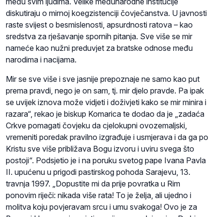
među svim ljudima. Velike međunarodne institucije
diskutiraju o mirnoj koegzistenciji čovječanstva. U javnosti
raste svijest o besmislenosti, apsurdnosti ratova – kao
sredstva za rješavanje spornih pitanja. Sve više se mir
nameće kao nužni preduvjet za bratske odnose među
narodima i nacijama.
Mir se sve više i sve jasnije prepoznaje ne samo kao put
prema pravdi, nego je on sam, tj. mir djelo pravde. Pa ipak
se uvijek iznova može vidjeti i doživjeti kako se mir minira i
razara“, rekao je biskup Komarica te dodao da je „zadaća
Crkve pomagati čovjeku da cjelokupni ovozemaljski,
vremeniti poredak pravilno izgrađuje i usmjerava i da ga po
Kristu sve više približava Bogu izvoru i uviru svega što
postoji“. Podsjetio je i na poruku svetog pape Ivana Pavla
II. upućenu u prigodi pastirskog pohoda Sarajevu, 13.
travnja 1997. „Dopustite mi da prije povratka u Rim
ponovim riječi: nikada više rata! To je želja, ali ujedno i
molitva koju povjeravam srcu i umu svakoga! Ovo je za