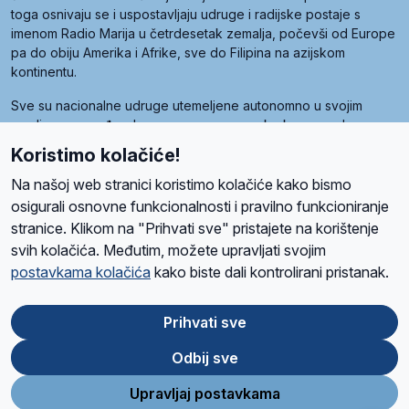
toga osnivaju se i uspostavljaju udruge i radijske postaje s
imenom Radio Marija u četrdesetak zemalja, počevši od Europe
pa do obiju Amerika i Afrike, sve do Filipina na azijskom
kontinentu.
Sve su nacionalne udruge utemeljene autonomno u svojim
zemljama, a međusobna su povezane preko krovne udruge
pod nazivom Svjetska obitelj Radio Marije (World Family of
Koristimo kolačiće!
Radio Maria). Svjetsku obitelj utemeljilo je sedam članica, među
kojima je i hrvatska Udruga Radio Marija.
Na našoj web stranici koristimo kolačiće kako bismo
osigurali osnovne funkcionalnosti i pravilno funkcioniranje
stranice. Klikom na "Prihvati sve" pristajete na korištenje
svih kolačića. Međutim, možete upravljati svojim
O nama
Radio
Program
Volonteri
Prijatelji
Kontakt
Pravila privatnosti
postavkama kolačića
kako biste dali kontrolirani pristanak.
Kolačići
Uvjeti korištenja
Ova stranica je zaštićena Google reCAPTCHA sustavom
Prihvati sve
Odbij sve
App
Google
Store
Play
Upravljaj postavkama