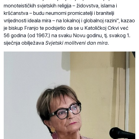
monoteističkih svjetskih religija – židovstva, islama i
kršćanstva – budu neumorni promicatelji i branitelji
vrijednosti ideala mira – na lokalnoj i globalnoj razini“, kazao
je biskup Franjo te podsjetio da se u Katoličkoj Crkvi već
56 godina (od 1967.) na svaku Novu godinu, tj. svakog 1.
siječnja obilježava
Svjetski molitveni dan mira.