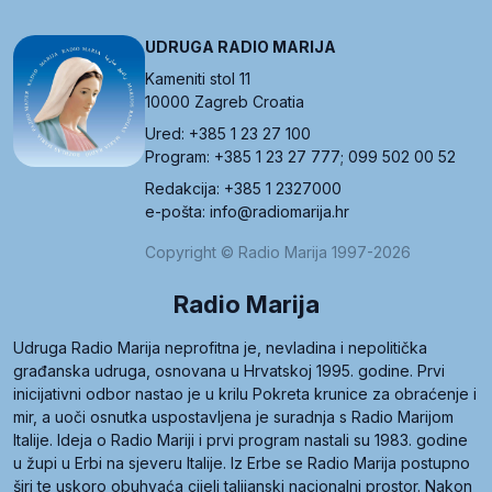
UDRUGA RADIO MARIJA
Kameniti stol 11
10000 Zagreb Croatia
Ured: +385 1 23 27 100
Program: +385 1 23 27 777; 099 502 00 52
Redakcija: +385 1 2327000
e-pošta: info@radiomarija.hr
Copyright © Radio Marija 1997-2026
Radio Marija
Udruga Radio Marija neprofitna je, nevladina i nepolitička
građanska udruga, osnovana u Hrvatskoj 1995. godine. Prvi
inicijativni odbor nastao je u krilu Pokreta krunice za obraćenje i
mir, a uoči osnutka uspostavljena je suradnja s Radio Marijom
Italije. Ideja o Radio Mariji i prvi program nastali su 1983. godine
u župi u Erbi na sjeveru Italije. Iz Erbe se Radio Marija postupno
širi te uskoro obuhvaća cijeli talijanski nacionalni prostor. Nakon