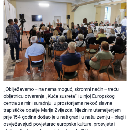
„Obilježavamo – na nama moguć, skromni način – treću
obljetnicu otvaranja „Kuće susreta“ i u njoj Europskog
centra za mir i suradnju, u prostorijama nekoć slavne
trapističke opatije Marija Zvijezda. Njezinim utemeljenjem
prije 154 godine došao je u naš grad i u našu zemlju – blagi i
osvježavajući povjetarac europske kulture, prosvjete i