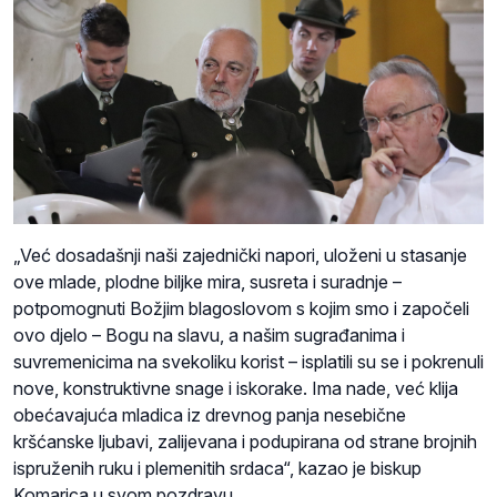
„Već dosadašnji naši zajednički napori, uloženi u stasanje
ove mlade, plodne biljke mira, susreta i suradnje –
potpomognuti Božjim blagoslovom s kojim smo i započeli
ovo djelo – Bogu na slavu, a našim sugrađanima i
suvremenicima na svekoliku korist – isplatili su se i pokrenuli
nove, konstruktivne snage i iskorake. Ima nade, već klija
obećavajuća mladica iz drevnog panja nesebične
kršćanske ljubavi, zalijevana i podupirana od strane brojnih
ispruženih ruku i plemenitih srdaca“, kazao je biskup
Komarica u svom pozdravu.