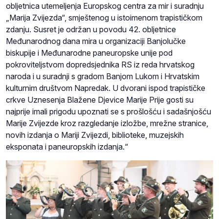
obljetnica utemeljenja Europskog centra za mir i suradnju
„Marija Zvijezda“, smještenog u istoimenom trapističkom
zdanju. Susret je održan u povodu 42. obljetnice
Međunarodnog dana mira u organizaciji Banjolučke
biskupije i Međunarodne paneuropske unije pod
pokroviteljstvom dopredsjednika RS iz reda hrvatskog
naroda i u suradnji s gradom Banjom Lukom i Hrvatskim
kulturnim društvom Napredak. U dvorani ispod trapističke
crkve Uznesenja Blažene Djevice Marije Prije gosti su
najprije imali prigodu upoznati se s prošlošću i sadašnjošću
Marije Zvijezde kroz razgledanje izložbe, mrežne stranice,
novih izdanja o Mariji Zvijezdi, biblioteke, muzejskih
eksponata i paneuropskih izdanja.“