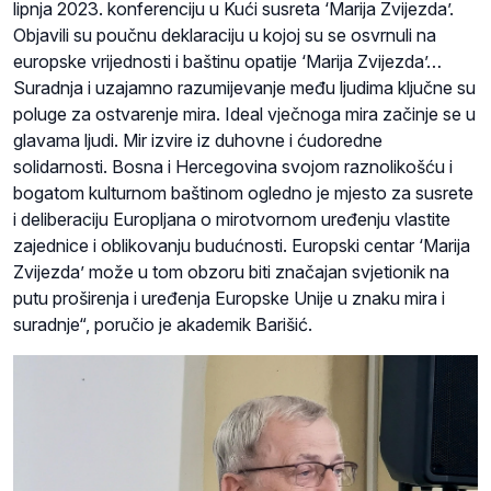
lipnja 2023. konferenciju u Kući susreta ‘Marija Zvijezda’.
Objavili su poučnu deklaraciju u kojoj su se osvrnuli na
europske vrijednosti i baštinu opatije ‘Marija Zvijezda’…
Suradnja i uzajamno razumijevanje među ljudima ključne su
poluge za ostvarenje mira. Ideal vječnoga mira začinje se u
glavama ljudi. Mir izvire iz duhovne i ćudoredne
solidarnosti. Bosna i Hercegovina svojom raznolikošću i
bogatom kulturnom baštinom ogledno je mjesto za susrete
i deliberaciju Europljana o mirotvornom uređenju vlastite
zajednice i oblikovanju budućnosti. Europski centar ‘Marija
Zvijezda’ može u tom obzoru biti značajan svjetionik na
putu proširenja i uređenja Europske Unije u znaku mira i
suradnje“, poručio je akademik Barišić.