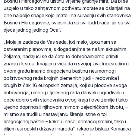
Bosnu i Hercegovinu uistinu vrijeme gradnje mira. Da bi se
uspjelo u tako zahtjevnom pothvatu morate se oslanjati na
one najbolje snage koje imate i na suradnju svih stanovnika
Bosne i Hercegovine, svjesni da su svi ljudi braća, jer su svi
djeca jednog jedinog Oca“.
„Moja je zadaća da Vas sada, još malo, upoznam sa
ostvarenim planovima, s događanjima te našim aktualnim
željama, nadajući se da ćete to dobronamjerno primiti
znanju i k srcu. Imajući u vidu da u svojoj životnoj sredini u
ovom gradu imamo dragocjenu baštinu neumornog i
požrtvovnog rada brojnih plemenitih ljudi – redovnika i
drugih iz čak 16 europskih zemalja, koji su plodove svoga
duhovnoga, umnog i tjelesnog rada darivali i ugrađivali u
opće dobro svih stanovnika ovog kraja i ove zemlje i tako
ujedno doprinosili njihovom mirnom zajedničkom životu, –
mi smo se trudili u nastavljanju širenja istine o toj
dragocjenoj baštini – kako u našoj domaćoj sredini, tako i
diljem europskih država i naroda“, rekao je biskup Komarica