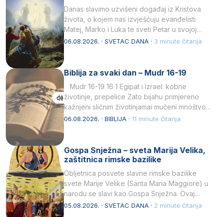
Danas slavimo uzvišeni događaj iz Kristova
života, o kojem nas izvješćuju evanđelisti
Matej, Marko i Luka te sveti Petar u svojoj
drugoj…
06.08.2026. · SVETAC DANA ·
3 minute čitanja
Biblija za svaki dan – Mudr 16-19
Mudr 16-19 16 1 Egipat i Izrael: kobne
životinje, prepelice Zato bijahu primjereno
kažnjeni sličnim životinjamai mučeni mnoštvom
kukaca.2 A narod…
06.08.2026. · BIBLIJA ·
11 minute čitanja
Gospa Snježna – sveta Marija Velika,
zaštitnica rimske bazilike
Obljetnica posvete slavne rimske bazilike
svete Marije Velike (Santa Maria Maggiore) u
narodu se slavi kao Gospa Snježna. Ovaj
naziv, Sancta Maria…
05.08.2026. · SVETAC DANA ·
2 minute čitanja