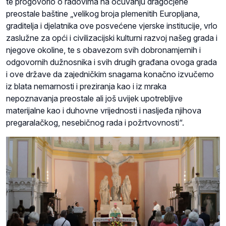
te progovorio o radovima na očuvanju dragocjene
preostale baštine „velikog broja plemenitih Europljana,
graditelja i djelatnika ove posvećene vjerske institucije, vrlo
zaslužne za opći i civilizacijski kulturni razvoj našeg grada i
njegove okoline, te s obavezom svih dobronamjernih i
odgovornih dužnosnika i svih drugih građana ovoga grada
i ove države da zajedničkim snagama konačno izvučemo
iz blata nemarnosti i preziranja kao i iz mraka
nepoznavanja preostale ali još uvijek upotrebljive
materijalne kao i duhovne vrijednosti i nasljeđa njihova
pregaralačkog, nesebičnog rada i požrtvovnosti“.