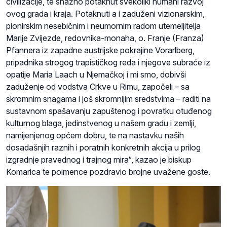
civilizacije, te snažno potaknut svekoliki humani razvoj
ovog grada i kraja. Potaknuti a i zaduženi vizionarskim,
pionirskim nesebičnim i neumornim radom utemeljitelja
Marije Zvijezde, redovnika-monaha, o. Franje (Franza)
Pfannera iz zapadne austrijske pokrajine Vorarlberg,
pripadnika strogog trapističkog reda i njegove subraće iz
opatije Maria Laach u Njemačkoj i mi smo, dobivši
zaduženje od vodstva Crkve u Rimu, započeli – sa
skromnim snagama i još skromnijim sredstvima – raditi na
sustavnom spašavanju zapuštenog i povratku otuđenog
kulturnog blaga, jedinstvenog u našem gradu i zemlji,
namijenjenog općem dobru, te na nastavku naših
dosadašnjih raznih i poratnih konkretnih akcija u prilog
izgradnje pravednog i trajnog mira“, kazao je biskup
Komarica te poimence pozdravio brojne uvažene goste.