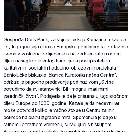
Gospođa Doris Pack, za koju je biskup Komarica rekao da
je „dugogodišnja članica Europskog Parlamenta, zadužena
i veoma zaslužna za liječenje rana zadnjeg rata u ovom
dijelu našeg kontinenta; dragocjena podupirateljica
karitativnih, socijalnih i odgojno-obrazovnih projekata
Banjolučke biskupije, članica Kuratorija našeg Centra“,
održala je prigodno predavanje pod nazivom „Svi se
potrudimo da svi stanovnici BiH mognu imati mirni
zajednički život“. Podsjetila je da je prisutna u jugoistočnom
dijelu Europe od 1989. godine. Kazala je da nedavni rat
može potvrditi koliko je važno što se u Centru za mir
pokreće na planu izgradnje mira. Spomenula je da je u
ratnom i poratnom vremenu, surađujući s biskupom
Komaricom, mogla vidjeti i doživjeti kako se skrbi o ljudima