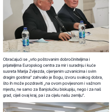
Obraćajući se „vrlo poštovanim dobročiniteljima i
prijateljima Europskog centra za mir i suradnju i kuće
susreta Marija Zvijezda, cijenjenim uzvanicima i svim
dragim gostima“ zahvalio je Bogu, izvoru svakog dobra,
što ih može pozdraviti „na ovom povijesnom i važnom
mjestu, ne samo za Banjolučku biskupiju, nego i za naš
grad, cijeli ovaj kraj, pa i za cijelu našu zemlju“.