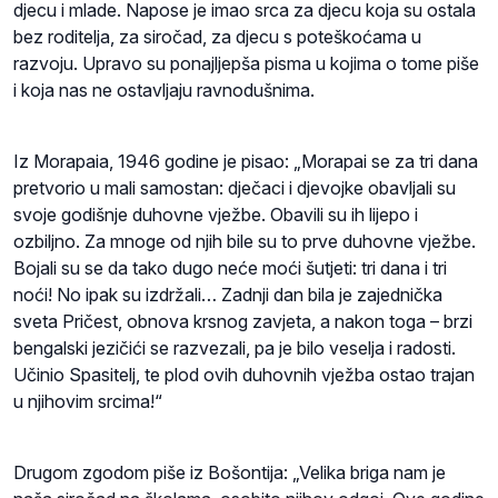
djecu i mlade. Napose je imao srca za djecu koja su ostala
bez roditelja, za siročad, za djecu s poteškoćama u
razvoju. Upravo su ponajljepša pisma u kojima o tome piše
i koja nas ne ostavljaju ravnodušnima.
Iz Morapaia, 1946 godine je pisao: „Morapai se za tri dana
pretvorio u mali samostan: dječaci i djevojke obavljali su
svoje godišnje duhovne vježbe. Obavili su ih lijepo i
ozbiljno. Za mnoge od njih bile su to prve duhovne vježbe.
Bojali su se da tako dugo neće moći šutjeti: tri dana i tri
noći! No ipak su izdržali… Zadnji dan bila je zajednička
sveta Pričest, obnova krsnog zavjeta, a nakon toga – brzi
bengalski jezičići se razvezali, pa je bilo veselja i radosti.
Učinio Spasitelj, te plod ovih duhovnih vježba ostao trajan
u njihovim srcima!“
Drugom zgodom piše iz Bošontija: „Velika briga nam je