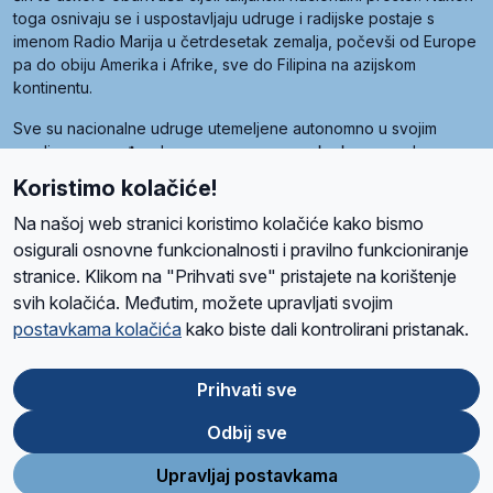
toga osnivaju se i uspostavljaju udruge i radijske postaje s
imenom Radio Marija u četrdesetak zemalja, počevši od Europe
pa do obiju Amerika i Afrike, sve do Filipina na azijskom
kontinentu.
Sve su nacionalne udruge utemeljene autonomno u svojim
zemljama, a međusobna su povezane preko krovne udruge
pod nazivom Svjetska obitelj Radio Marije (World Family of
Koristimo kolačiće!
Radio Maria). Svjetsku obitelj utemeljilo je sedam članica, među
kojima je i hrvatska Udruga Radio Marija.
Na našoj web stranici koristimo kolačiće kako bismo
osigurali osnovne funkcionalnosti i pravilno funkcioniranje
stranice. Klikom na "Prihvati sve" pristajete na korištenje
svih kolačića. Međutim, možete upravljati svojim
O nama
Radio
Program
Volonteri
Prijatelji
Kontakt
Pravila privatnosti
postavkama kolačića
kako biste dali kontrolirani pristanak.
Kolačići
Uvjeti korištenja
Ova stranica je zaštićena Google reCAPTCHA sustavom
Prihvati sve
Odbij sve
App
Google
Store
Play
Upravljaj postavkama