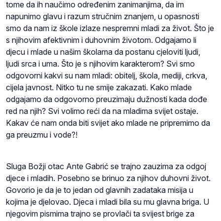
tome da ih naučimo određenim zanimanjima, da im
napunimo glavu i razum stručnim znanjem, u opasnosti
smo da nam iz škole izlaze nespremni mladi za život. Što je
s njihovim afektivnim i duhovnim životom. Odgajamo li
djecu i mlade u našim školama da postanu cjeloviti ljudi,
ljudi srca i uma. Što je s njihovim karakterom? Svi smo
odgovorni kakvi su nam mladi: obitelj, škola, mediji, crkva,
cijela javnost. Nitko tu ne smije zakazati. Kako mlade
odgajamo da odgovorno preuzimaju dužnosti kada dođe
red na njih? Svi volimo reći da na mladima svijet ostaje.
Kakav će nam onda biti svijet ako mlade ne pripremimo da
ga preuzmu i vode?!
Sluga Božji otac Ante Gabrić se trajno zauzima za odgoj
djece i mladih. Posebno se brinuo za njihov duhovni život.
Govorio je da je to jedan od glavnih zadataka misija u
kojima je djelovao. Djeca i mladi bila su mu glavna briga. U
njegovim pismima trajno se provlači ta svijest brige za