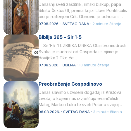
Današnji sveti zaštitnik, rimski biskup, papa
Siksto (Sixtus) II, prema knjizi Liber Pontificalis
bio je rođenjem Grk. Obnovio je odnose s
afričkim…
07.08.2026. · SVETAC DANA ·
2 minute čitanja
Biblija 365 – Sir 1-5
Sir 1-5 1 I. ZBIRKA IZREKA Otajstvo mudrosti
Svaka je mudrost od Gospoda i s njime je
dovijeka.2 Tko će…
07.08.2026. · BIBLIJA ·
10 minute čitanja
Preobraženje Gospodinovo
Danas slavimo uzvišeni događaj iz Kristova
života, o kojem nas izvješćuju evanđelisti
Matej, Marko i Luka te sveti Petar u svojoj
drugoj…
06.08.2026. · SVETAC DANA ·
3 minute čitanja