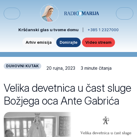
Skip to content
Skip to footer
Menu
Kršćanski glas u tvome domu
|
+385 1 2327000
Arhiv emisija
Donirajte
Video stream
DUHOVNI KUTAK
20 rujna, 2023
3 minute čitanja
Velika devetnica u čast sluge
Božjega oca Ante Gabrića