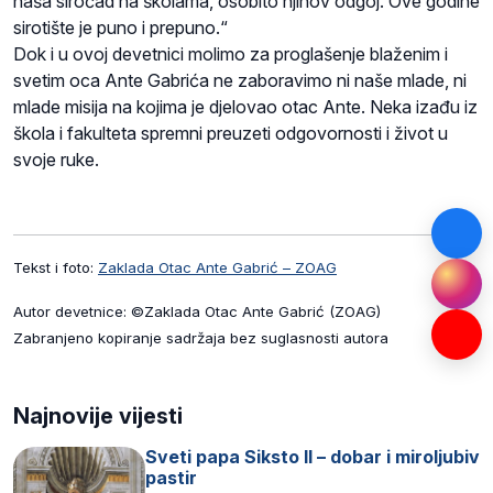
naša siročad na školama, osobito njihov odgoj. Ove godine
sirotište je puno i prepuno.“
Dok i u ovoj devetnici molimo za proglašenje blaženim i
svetim oca Ante Gabrića ne zaboravimo ni naše mlade, ni
mlade misija na kojima je djelovao otac Ante. Neka izađu iz
škola i fakulteta spremni preuzeti odgovornosti i život u
svoje ruke.
Tekst i foto:
Zaklada Otac Ante Gabrić – ZOAG
Autor devetnice: ©Zaklada Otac Ante Gabrić (ZOAG)
Zabranjeno kopiranje sadržaja bez suglasnosti autora
Najnovije vijesti
Sveti papa Siksto II – dobar i miroljubiv
pastir