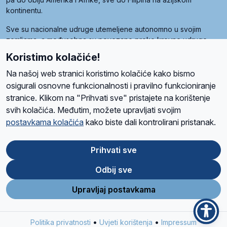
kontinentu.
Sve su nacionalne udruge utemeljene autonomno u svojim
zemljama, a međusobna su povezane preko krovne udruge
pod nazivom Svjetska obitelj Radio Marije (World Family of
Koristimo kolačiće!
Radio Maria). Svjetsku obitelj utemeljilo je sedam članica, među
kojima je i hrvatska Udruga Radio Marija.
Na našoj web stranici koristimo kolačiće kako bismo
osigurali osnovne funkcionalnosti i pravilno funkcioniranje
stranice. Klikom na "Prihvati sve" pristajete na korištenje
svih kolačića. Međutim, možete upravljati svojim
O nama
Radio
Program
Volonteri
Prijatelji
Kontakt
Pravila privatnosti
postavkama kolačića
kako biste dali kontrolirani pristanak.
Kolačići
Uvjeti korištenja
Ova stranica je zaštićena Google reCAPTCHA sustavom
Prihvati sve
Odbij sve
App
Google
Store
Play
Upravljaj postavkama
Design and development
SIK
&
C-Tel
•
•
Politika privatnosti
Uvjeti korištenja
Impressum