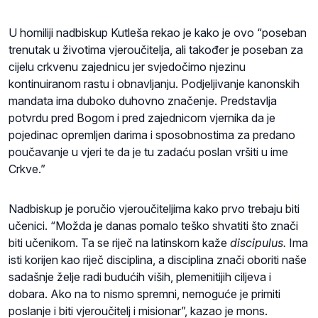
U homiliji nadbiskup Kutleša rekao je kako je ovo “poseban
trenutak u životima vjeroučitelja, ali također je poseban za
cijelu crkvenu zajednicu jer svjedočimo njezinu
kontinuiranom rastu i obnavljanju. Podjeljivanje kanonskih
mandata ima duboko duhovno značenje. Predstavlja
potvrdu pred Bogom i pred zajednicom vjernika da je
pojedinac opremljen darima i sposobnostima za predano
poučavanje u vjeri te da je tu zadaću poslan vršiti u ime
Crkve.”
Nadbiskup je poručio vjeroučiteljima kako prvo trebaju biti
učenici. “Možda je danas pomalo teško shvatiti što znači
biti učenikom. Ta se riječ na latinskom kaže
discipulus.
Ima
isti korijen kao riječ disciplina, a disciplina znači oboriti naše
sadašnje želje radi budućih viših, plemenitijih ciljeva i
dobara. Ako na to nismo spremni, nemoguće je primiti
poslanje i biti vjeroučitelj i misionar”, kazao je mons.