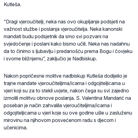
Kutleša.
“Dragi vjeroučitelji, neka nas ovo okupljanje podsjeti na
važnost službe i poslanja vjeroučitelja. Neka kanonski
mandati budu podsjetnik da smo svi pozvani na
svjedočenje i poslani kako bismo učili. Neka nas nadahnu
da to činimo s ljubavlju i predanošću prema Bogu i čovjeku
i svome bližnjemu”, zaključio je Nadbiskup.
Nakon popričesne molitve nadbiskup Kutleša dodijelio je
trajne mandate vjeroučiteljima/icama i odgojiteljicama u
vjeri koji su za to stekli uvjete, nakon čega su svi zajedno
izmolili molitvu obnove poslanja. S. Valentina Mandarić na
poseban je način zahvalila vjeroučiteljima/icama i
odgojiteljicama u vjeri koje su ove godine ušle u zasluženu
mirovinu na njihovom posvećenom radu s djecom i
učenicima.