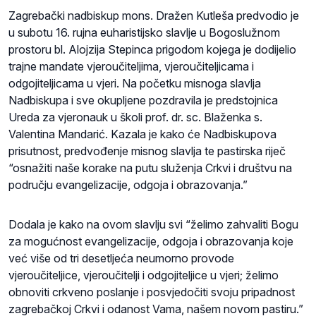
Zagrebački nadbiskup mons. Dražen Kutleša predvodio je
u subotu 16. rujna euharistijsko slavlje u Bogoslužnom
prostoru bl. Alojzija Stepinca prigodom kojega je dodijelio
trajne mandate vjeroučiteljima, vjeroučiteljicama i
odgojiteljicama u vjeri.
Na početku misnoga slavlja
Nadbiskupa i sve okupljene pozdravila je predstojnica
Ureda za vjeronauk u školi prof. dr. sc. Blaženka s.
Valentina Mandarić. Kazala je kako će Nadbiskupova
prisutnost, predvođenje misnog slavlja te pastirska riječ
“osnažiti naše korake na putu služenja Crkvi i društvu na
području evangelizacije, odgoja i obrazovanja.”
Dodala je kako na ovom slavlju svi “želimo zahvaliti Bogu
za mogućnost evangelizacije, odgoja i obrazovanja koje
već više od tri desetljeća neumorno provode
vjeroučiteljice, vjeroučitelji i odgojiteljice u vjeri; želimo
obnoviti crkveno poslanje i posvjedočiti svoju pripadnost
zagrebačkoj Crkvi i odanost Vama, našem novom pastiru.”