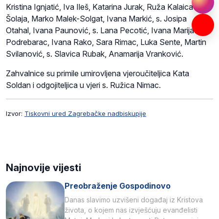
Kristina Ignjatić, Iva Ileš, Katarina Jurak, Ruža Kalaica
Šolaja, Marko Malek-Solgat, Ivana Markić, s. Josipa
Otahal, Ivana Paunović, s. Lana Pecotić, Ivana Marija
Podrebarac, Ivana Rako, Sara Rimac, Luka Sente, Martin
Svilanović, s. Slavica Rubak, Anamarija Vranković.
Zahvalnice su primile umirovljena vjeroučiteljica Kata
Soldan i odgojiteljica u vjeri s. Ružica Nimac.
Izvor:
Tiskovni ured Zagrebačke nadbiskupije
Najnovije vijesti
Preobraženje Gospodinovo
Danas slavimo uzvišeni događaj iz Kristova
života, o kojem nas izvješćuju evanđelisti