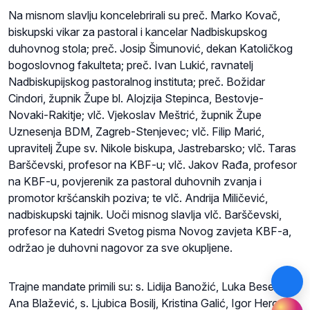
Na misnom slavlju koncelebrirali su preč. Marko Kovač,
biskupski vikar za pastoral i kancelar Nadbiskupskog
duhovnog stola; preč. Josip Šimunović, dekan Katoličkog
bogoslovnog fakulteta; preč. Ivan Lukić, ravnatelj
Nadbiskupijskog pastoralnog instituta; preč. Božidar
Cindori, župnik Župe bl. Alojzija Stepinca, Bestovje-
Novaki-Rakitje; vlč. Vjekoslav Meštrić, župnik Župe
Uznesenja BDM, Zagreb-Stenjevec; vlč. Filip Marić,
upravitelj Župe sv. Nikole biskupa, Jastrebarsko; vlč. Taras
Barščevski, profesor na KBF-u; vlč. Jakov Rađa, profesor
na KBF-u, povjerenik za pastoral duhovnih zvanja i
promotor kršćanskih poziva; te vlč. Andrija Miličević,
nadbiskupski tajnik. Uoči misnog slavlja vlč. Barščevski,
profesor na Katedri Svetog pisma Novog zavjeta KBF-a,
održao je duhovni nagovor za sve okupljene.
Trajne mandate primili su: s. Lidija Banožić, Luka Besednik,
Ana Blažević, s. Ljubica Bosilj, Kristina Galić, Igor Herceg,