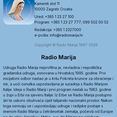
Kameniti stol 11
10000 Zagreb Croatia
Ured: +385 1 23 27 100
Program: +385 1 23 27 777; 099 502 00 52
Redakcija: +385 1 2327000
e-pošta: info@radiomarija.hr
Copyright © Radio Marija 1997-2026
Radio Marija
Udruga Radio Marija neprofitna je, nevladina i nepolitička
građanska udruga, osnovana u Hrvatskoj 1995. godine. Prvi
inicijativni odbor nastao je u krilu Pokreta krunice za obraćenje i
mir, a uoči osnutka uspostavljena je suradnja s Radio Marijom
Italije. Ideja o Radio Mariji i prvi program nastali su 1983. godine
u župi u Erbi na sjeveru Italije. Iz Erbe se Radio Marija postupno
širi te uskoro obuhvaća cijeli talijanski nacionalni prostor. Nakon
toga osnivaju se i uspostavljaju udruge i radijske postaje s
imenom Radio Marija u četrdesetak zemalja, počevši od Europe
pa do obiju Amerika i Afrike, sve do Filipina na azijskom