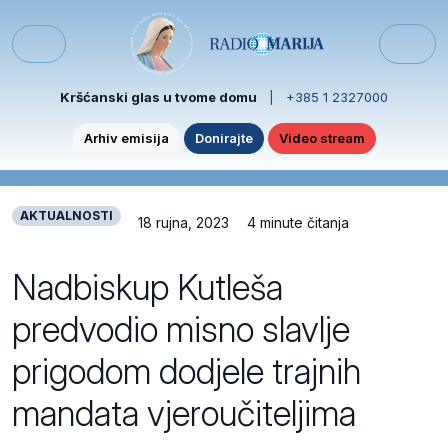
Skip to content
Skip to footer
Menu
Kršćanski glas u tvome domu
|
+385 1 2327000
Arhiv emisija
Donirajte
Video stream
AKTUALNOSTI
18 rujna, 2023
4 minute čitanja
Nadbiskup Kutleša
predvodio misno slavlje
prigodom dodjele trajnih
mandata vjeroučiteljima