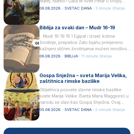
Matej, Marko i Luka te sveti Petar u svojoj
drugoj…
06.08.2026. · SVETAC DANA ·
3 minute čitanja
Biblija za svaki dan – Mudr 16-19
Mudr 16-19 16 1 Egipat i Izrael: kobne
životinje, prepelice Zato bijahu primjereno
kažnjeni sličnim životinjamai mučeni mnoštvom
kukaca.2 A narod…
06.08.2026. · BIBLIJA ·
11 minute čitanja
Gospa Snježna – sveta Marija Velika,
zaštitnica rimske bazilike
Obljetnica posvete slavne rimske bazilike
svete Marije Velike (Santa Maria Maggiore) u
narodu se slavi kao Gospa Snježna. Ovaj
naziv, Sancta Maria…
05.08.2026. · SVETAC DANA ·
2 minute čitanja