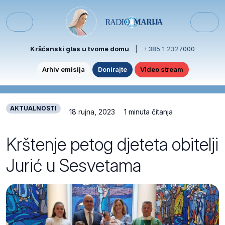
Skip to content
Skip to footer
Menu
Kršćanski glas u tvome domu
|
+385 1 2327000
Arhiv emisija
Donirajte
Video stream
AKTUALNOSTI
18 rujna, 2023
1 minuta čitanja
Krštenje petog djeteta obitelji
Jurić u Sesvetama