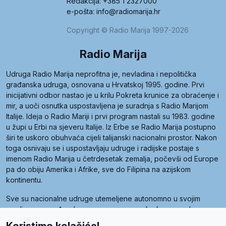
Redakcija: +385 1 2327000
e-pošta: info@radiomarija.hr
Copyright © Radio Marija 1997-2026
Radio Marija
Udruga Radio Marija neprofitna je, nevladina i nepolitička
građanska udruga, osnovana u Hrvatskoj 1995. godine. Prvi
inicijativni odbor nastao je u krilu Pokreta krunice za obraćenje i
mir, a uoči osnutka uspostavljena je suradnja s Radio Marijom
Italije. Ideja o Radio Mariji i prvi program nastali su 1983. godine
u župi u Erbi na sjeveru Italije. Iz Erbe se Radio Marija postupno
širi te uskoro obuhvaća cijeli talijanski nacionalni prostor. Nakon
toga osnivaju se i uspostavljaju udruge i radijske postaje s
imenom Radio Marija u četrdesetak zemalja, počevši od Europe
pa do obiju Amerika i Afrike, sve do Filipina na azijskom
kontinentu.
Sve su nacionalne udruge utemeljene autonomno u svojim
zemljama, a međusobna su povezane preko krovne udruge
pod nazivom Svjetska obitelj Radio Marije (World Family of
Koristimo kolačiće!