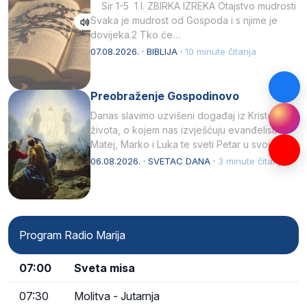
Sir 1-5 1 I. ZBIRKA IZREKA Otajstvo mudrosti
Svaka je mudrost od Gospoda i s njime je
dovijeka.2 Tko će…
07.08.2026. · BIBLIJA ·
10 minute čitanja
Preobraženje Gospodinovo
Danas slavimo uzvišeni događaj iz Kristova
života, o kojem nas izvješćuju evanđelisti
Matej, Marko i Luka te sveti Petar u svojoj
drugoj…
06.08.2026. · SVETAC DANA ·
3 minute čitanja
Program Radio Marija
07:00
Sveta misa
07:30
Molitva - Jutarnja