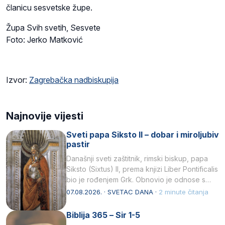
članicu sesvetske župe.
Župa Svih svetih, Sesvete
Foto: Jerko Matković
Izvor:
Zagrebačka nadbiskupija
Najnovije vijesti
Sveti papa Siksto II – dobar i miroljubiv
pastir
Današnji sveti zaštitnik, rimski biskup, papa
Siksto (Sixtus) II, prema knjizi Liber Pontificalis
bio je rođenjem Grk. Obnovio je odnose s
afričkim…
07.08.2026. · SVETAC DANA ·
2 minute čitanja
Biblija 365 – Sir 1-5