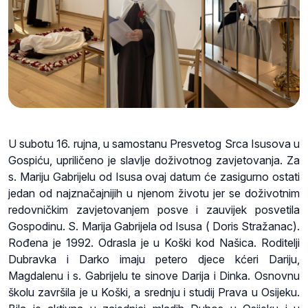
U subotu 16. rujna, u samostanu Presvetog Srca Isusova u
Gospiću, upriličeno je slavlje doživotnog zavjetovanja. Za
s. Mariju Gabrijelu od Isusa ovaj datum će zasigurno ostati
jedan od najznačajnijih u njenom životu jer se doživotnim
redovničkim zavjetovanjem posve i zauvijek posvetila
Gospodinu. S. Marija Gabrijela od Isusa ( Doris Stražanac).
Rođena je 1992. Odrasla je u Koški kod Našica. Roditelji
Dubravka i Darko imaju petero djece kćeri Dariju,
Magdalenu i s. Gabrijelu te sinove Darija i Dinka. Osnovnu
školu završila je u Koški, a srednju i studij Prava u Osijeku.