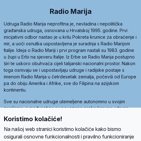
Radio Marija
Udruga Radio Marija neprofitna je, nevladina i nepolitička
građanska udruga, osnovana u Hrvatskoj 1995. godine. Prvi
inicijativni odbor nastao je u krilu Pokreta krunice za obraćenje i
mir, a uoči osnutka uspostavljena je suradnja s Radio Marijom
Italije. Ideja o Radio Mariji i prvi program nastali su 1983. godine
u župi u Erbi na sjeveru Italije. Iz Erbe se Radio Marija postupno
širi te uskoro obuhvaća cijeli talijanski nacionalni prostor. Nakon
toga osnivaju se i uspostavljaju udruge i radijske postaje s
imenom Radio Marija u četrdesetak zemalja, počevši od Europe
pa do obiju Amerika i Afrike, sve do Filipina na azijskom
kontinentu.
Sve su nacionalne udruge utemeljene autonomno u svojim
zemljama, a međusobna su povezane preko krovne udruge
pod nazivom Svjetska obitelj Radio Marije (World Family of
Koristimo kolačiće!
Radio Maria). Svjetsku obitelj utemeljilo je sedam članica, među
kojima je i hrvatska Udruga Radio Marija.
Na našoj web stranici koristimo kolačiće kako bismo
osigurali osnovne funkcionalnosti i pravilno funkcioniranje