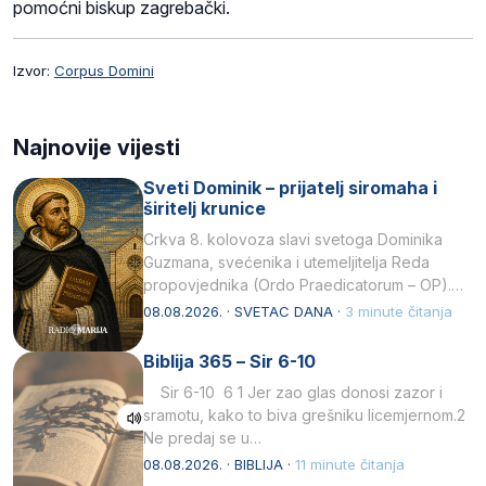
pomoćni biskup zagrebački.
Izvor:
Corpus Domini
Najnovije vijesti
Sveti Dominik – prijatelj siromaha i
širitelj krunice
Crkva 8. kolovoza slavi svetoga Dominika
Guzmana, svećenika i utemeljitelja Reda
propovjednika (Ordo Praedicatorum – OP).
Svojim životom, dubokom ljubavlju prema
08.08.2026. · SVETAC DANA ·
3 minute čitanja
Kristu…
Biblija 365 – Sir 6-10
Sir 6-10 6 1 Jer zao glas donosi zazor i
sramotu, kako to biva grešniku licemjernom.2
Ne predaj se u…
08.08.2026. · BIBLIJA ·
11 minute čitanja