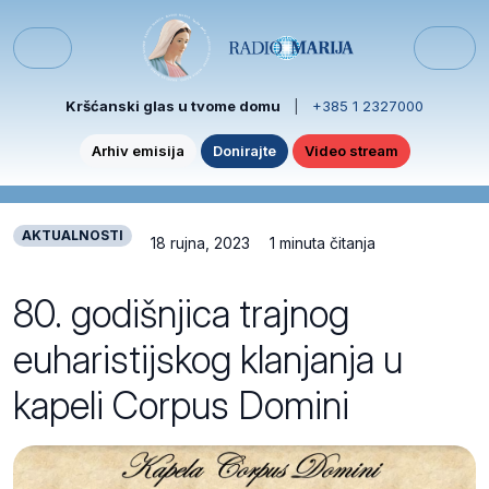
Skip to content
Skip to footer
Menu
Kršćanski glas u tvome domu
|
+385 1 2327000
Arhiv emisija
Donirajte
Video stream
AKTUALNOSTI
18 rujna, 2023
1 minuta čitanja
80. godišnjica trajnog
euharistijskog klanjanja u
kapeli Corpus Domini