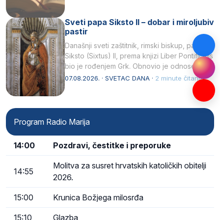
Sveti papa Siksto II – dobar i miroljubiv
pastir
Današnji sveti zaštitnik, rimski biskup, papa
Siksto (Sixtus) II, prema knjizi Liber Pontificalis
bio je rođenjem Grk. Obnovio je odnose s
afričkim…
07.08.2026. · SVETAC DANA ·
2 minute čitanja
Program Radio Marija
14:00
Pozdravi, čestitke i preporuke
Molitva za susret hrvatskih katoličkih obitelji
14:55
2026.
15:00
Krunica Božjega milosrđa
15:10
Glazba