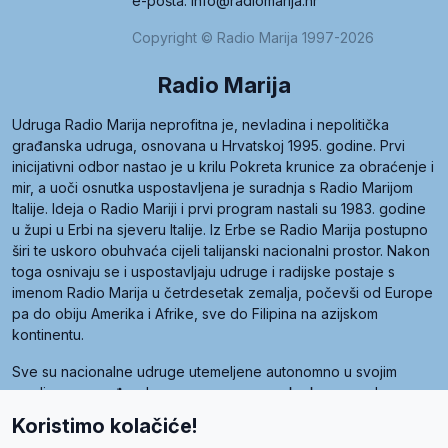
e-pošta: info@radiomarija.hr
Copyright © Radio Marija 1997-2026
Radio Marija
Udruga Radio Marija neprofitna je, nevladina i nepolitička
građanska udruga, osnovana u Hrvatskoj 1995. godine. Prvi
inicijativni odbor nastao je u krilu Pokreta krunice za obraćenje i
mir, a uoči osnutka uspostavljena je suradnja s Radio Marijom
Italije. Ideja o Radio Mariji i prvi program nastali su 1983. godine
u župi u Erbi na sjeveru Italije. Iz Erbe se Radio Marija postupno
širi te uskoro obuhvaća cijeli talijanski nacionalni prostor. Nakon
toga osnivaju se i uspostavljaju udruge i radijske postaje s
imenom Radio Marija u četrdesetak zemalja, počevši od Europe
pa do obiju Amerika i Afrike, sve do Filipina na azijskom
kontinentu.
Sve su nacionalne udruge utemeljene autonomno u svojim
zemljama, a međusobna su povezane preko krovne udruge
pod nazivom Svjetska obitelj Radio Marije (World Family of
Koristimo kolačiće!
Radio Maria). Svjetsku obitelj utemeljilo je sedam članica, među