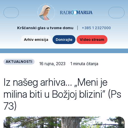
Skip to content
Skip to footer
Menu
Kršćanski glas u tvome domu
|
+385 1 2327000
Arhiv emisija
Donirajte
Video stream
AKTUALNOSTI
16 rujna, 2023
1 minuta čitanja
Iz našeg arhiva… „Meni je
milina biti u Božjoj blizini” (Ps
73)