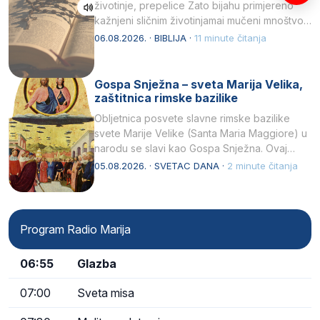
životinje, prepelice Zato bijahu primjereno
kažnjeni sličnim životinjamai mučeni mnoštvom
kukaca.2 A narod…
06.08.2026. · BIBLIJA ·
11 minute čitanja
Gospa Snježna – sveta Marija Velika,
zaštitnica rimske bazilike
Obljetnica posvete slavne rimske bazilike
svete Marije Velike (Santa Maria Maggiore) u
narodu se slavi kao Gospa Snježna. Ovaj
naziv, Sancta Maria…
05.08.2026. · SVETAC DANA ·
2 minute čitanja
Program Radio Marija
06:55
Glazba
07:00
Sveta misa