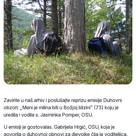
Zavirite u naš arhiv i poslušajte reprizu emisije Duhovni
obzori:
„Meni je milina biti u Božjoj blizini” (73) koju je
uredila i vodila s. Jasminka Pomper, OSU.
U emisiji je gostovalas. Gabrijela Hrgić, OSU, koja je
govorila o duhovnoj obnovi za djevojke čija je voditeljica.