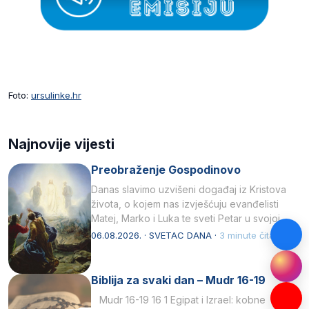
Foto:
ursulinke.hr
Najnovije vijesti
Preobraženje Gospodinovo
Danas slavimo uzvišeni događaj iz Kristova
života, o kojem nas izvješćuju evanđelisti
Matej, Marko i Luka te sveti Petar u svojoj
drugoj…
06.08.2026. · SVETAC DANA ·
3 minute čitanja
Biblija za svaki dan – Mudr 16-19
Mudr 16-19 16 1 Egipat i Izrael: kobne