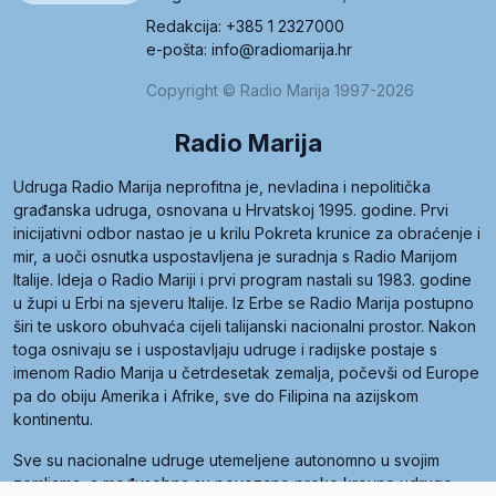
Redakcija: +385 1 2327000
e-pošta: info@radiomarija.hr
Copyright © Radio Marija 1997-2026
Radio Marija
Udruga Radio Marija neprofitna je, nevladina i nepolitička
građanska udruga, osnovana u Hrvatskoj 1995. godine. Prvi
inicijativni odbor nastao je u krilu Pokreta krunice za obraćenje i
mir, a uoči osnutka uspostavljena je suradnja s Radio Marijom
Italije. Ideja o Radio Mariji i prvi program nastali su 1983. godine
u župi u Erbi na sjeveru Italije. Iz Erbe se Radio Marija postupno
širi te uskoro obuhvaća cijeli talijanski nacionalni prostor. Nakon
toga osnivaju se i uspostavljaju udruge i radijske postaje s
imenom Radio Marija u četrdesetak zemalja, počevši od Europe
pa do obiju Amerika i Afrike, sve do Filipina na azijskom
kontinentu.
Sve su nacionalne udruge utemeljene autonomno u svojim
zemljama, a međusobna su povezane preko krovne udruge