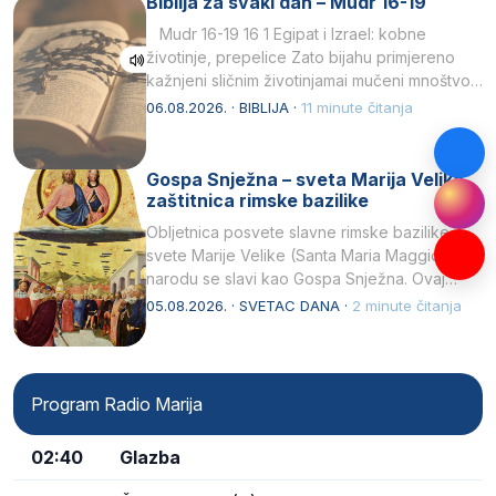
Biblija za svaki dan – Mudr 16-19
Mudr 16-19 16 1 Egipat i Izrael: kobne
životinje, prepelice Zato bijahu primjereno
kažnjeni sličnim životinjamai mučeni mnoštvom
kukaca.2 A narod…
06.08.2026. · BIBLIJA ·
11 minute čitanja
Gospa Snježna – sveta Marija Velika,
zaštitnica rimske bazilike
Obljetnica posvete slavne rimske bazilike
svete Marije Velike (Santa Maria Maggiore) u
narodu se slavi kao Gospa Snježna. Ovaj
naziv, Sancta Maria…
05.08.2026. · SVETAC DANA ·
2 minute čitanja
Program Radio Marija
02:40
Glazba