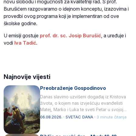
novu slobodu i mogućnosti za kvalitetniji rad. S prof.
Burušićem razgovaramo o idejnom konceptu, izazovima i
provedbi ovog programa koji je implementiran od ove
školske godine.
U emisiji gostuje
prof. dr. sc. Josip Burušić
, a uređuje i
vodi
Iva Tadić
.
Najnovije vijesti
Preobraženje Gospodinovo
Danas slavimo uzvišeni događaj iz Kristova
života, o kojem nas izvješćuju evanđelisti
Matej, Marko i Luka te sveti Petar u svojoj
drugoj…
06.08.2026. · SVETAC DANA ·
3 minute čitanja