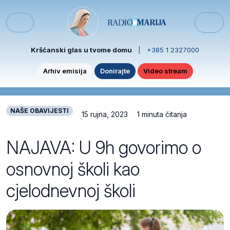
Skip to content
Skip to footer
Menu
Kršćanski glas u tvome domu
|
+385 1 2327000
Arhiv emisija
Donirajte
Video stream
NAŠE OBAVIJESTI
15 rujna, 2023
1 minuta čitanja
NAJAVA: U 9h govorimo o
osnovnoj školi kao
cjelodnevnoj školi