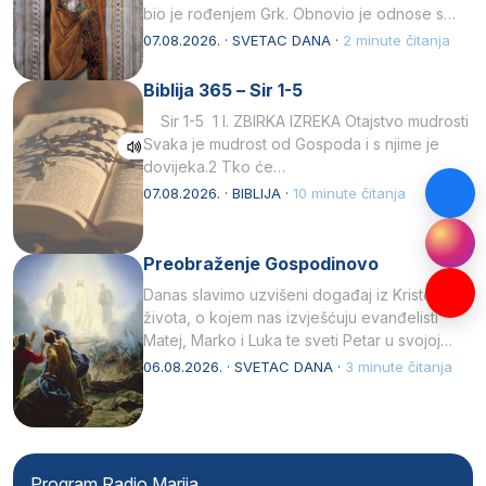
bio je rođenjem Grk. Obnovio je odnose s
afričkim…
07.08.2026. · SVETAC DANA ·
2 minute čitanja
Biblija 365 – Sir 1-5
Sir 1-5 1 I. ZBIRKA IZREKA Otajstvo mudrosti
Svaka je mudrost od Gospoda i s njime je
dovijeka.2 Tko će…
07.08.2026. · BIBLIJA ·
10 minute čitanja
Preobraženje Gospodinovo
Danas slavimo uzvišeni događaj iz Kristova
života, o kojem nas izvješćuju evanđelisti
Matej, Marko i Luka te sveti Petar u svojoj
drugoj…
06.08.2026. · SVETAC DANA ·
3 minute čitanja
Program Radio Marija