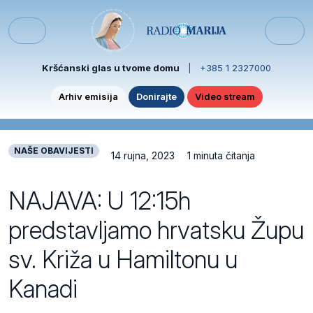
Skip to content
Skip to footer
Menu
Kršćanski glas u tvome domu
|
+385 1 2327000
Arhiv emisija
Donirajte
Video stream
NAŠE OBAVIJESTI
14 rujna, 2023
1 minuta čitanja
NAJAVA: U 12:15h
predstavljamo hrvatsku Župu
sv. Križa u Hamiltonu u
Kanadi