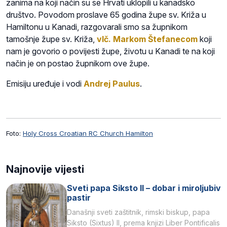
zanima na koji način su se Hrvati uklopili u kanadsko
društvo. Povodom proslave 65 godina župe sv. Križa u
Hamiltonu u Kanadi, razgovarali smo sa župnikom
tamošnje župe sv. Križa,
vlč. Markom Štefanecom
koji
nam je govorio o povijesti župe, životu u Kanadi te na koji
način je on postao župnikom ove župe.
Emisiju uređuje i vodi
Andrej Paulus
.
Foto:
Holy Cross Croatian RC Church Hamilton
Najnovije vijesti
Sveti papa Siksto II – dobar i miroljubiv
pastir
Današnji sveti zaštitnik, rimski biskup, papa
Siksto (Sixtus) II, prema knjizi Liber Pontificalis