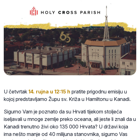
U četvrtak
14. rujna u 12:15 h
pratite prigodnu emisiju u
kojoj predstavljamo Župu sv. Križa u Hamiltonu u Kanadi.
Sigurno Vam je poznato da su Hrvati tijekom stoljeća
iseljavali u mnoge zemlje preko oceana, ali jeste li znali da u
Kanadi trenutno živi oko 135 000 Hrvata? U državi koja
ima nešto manje od 40 milijuna stanovnika, sigurno Vas