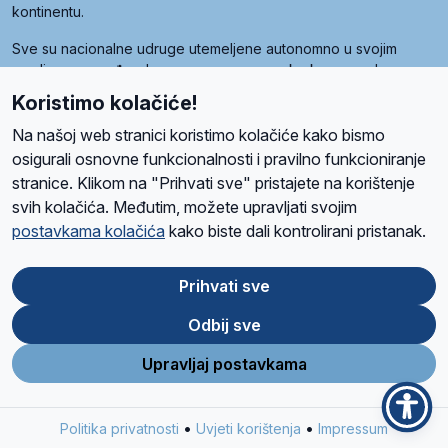
kontinentu.
Sve su nacionalne udruge utemeljene autonomno u svojim
zemljama, a međusobna su povezane preko krovne udruge
pod nazivom Svjetska obitelj Radio Marije (World Family of
Koristimo kolačiće!
Radio Maria). Svjetsku obitelj utemeljilo je sedam članica, među
kojima je i hrvatska Udruga Radio Marija.
Na našoj web stranici koristimo kolačiće kako bismo
osigurali osnovne funkcionalnosti i pravilno funkcioniranje
stranice. Klikom na "Prihvati sve" pristajete na korištenje
svih kolačića. Međutim, možete upravljati svojim
O nama
Radio
Program
Volonteri
Prijatelji
Kontakt
Pravila privatnosti
postavkama kolačića
kako biste dali kontrolirani pristanak.
Kolačići
Uvjeti korištenja
Ova stranica je zaštićena Google reCAPTCHA sustavom
Prihvati sve
Odbij sve
App
Google
Store
Play
Upravljaj postavkama
Design and development
SIK
&
C-Tel
•
•
Politika privatnosti
Uvjeti korištenja
Impressum