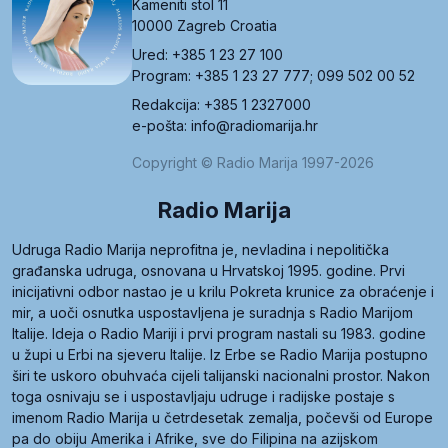
Kameniti stol 11
10000 Zagreb Croatia
Ured: +385 1 23 27 100
Program: +385 1 23 27 777; 099 502 00 52
Redakcija: +385 1 2327000
e-pošta: info@radiomarija.hr
Copyright © Radio Marija 1997-2026
Radio Marija
Udruga Radio Marija neprofitna je, nevladina i nepolitička
građanska udruga, osnovana u Hrvatskoj 1995. godine. Prvi
inicijativni odbor nastao je u krilu Pokreta krunice za obraćenje i
mir, a uoči osnutka uspostavljena je suradnja s Radio Marijom
Italije. Ideja o Radio Mariji i prvi program nastali su 1983. godine
u župi u Erbi na sjeveru Italije. Iz Erbe se Radio Marija postupno
širi te uskoro obuhvaća cijeli talijanski nacionalni prostor. Nakon
toga osnivaju se i uspostavljaju udruge i radijske postaje s
imenom Radio Marija u četrdesetak zemalja, počevši od Europe
pa do obiju Amerika i Afrike, sve do Filipina na azijskom