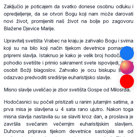
Zaključio je poticajem da svatko donese osobnu odluku i
opredjeljenje, da se otvori Bogu koji nam može darovati
novi život, promijeniti naš život na bolje po zagovoru
Blažene Djevice Marije.
Upravitelj svetišta Vrabec na kraju je zahvalio Bogu i svima
koji su na bilo koji način tijekom devetnice pomagali u
pripremi slavlja. Istaknuo je kako je velik broj hodočasnika
pohodio svetište i primio sakrament svete ispovijedi, što je
osobit Božji blagoslov. Zahvalio je ocu biskupu što se
odazvao predvoditi središnje euharistijsko slavlje.
Misno slavlje uveličao je zbor svetišta Gospe od Milosrđa.
Hodočasnici su počeli pristizati u ranim jutarnjim satima, a
prva misa je slavljena u 4 sata rano ujutro. Nakon toga
misna slavlja nastavila su se slaviti kroz dan, a proslava je
završila svečanim večernjim euharistijskim slavljem.
Duhovna priprava tijekom devetnice sastojala se od