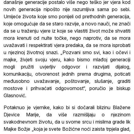
današnje generacije postalo više nego teško jer vjera kod
novih generacija nipošto nije razumljiva sama po sebi.
Umijeće života koje smo ponijeli od prethodnih generacija,
koje omogućuje da se staro razvije, a novo nauči, ne znači
da se u traženju vjere iz koje se vlastiti život može shvatiti
mora krenuti od nulte točke, nego naprotiv, da se mora
uvažavati i respektirati vjera predaka, da se mora isprobati
u njezinoj životnoj snazi. „Pozvani smo svi, kao i očevi i
majke, živjeti svoju vjeru, kako bismo mlađoj generaciji
mogli pružiti uvjerljiv odgovor i razvijati dijalog,
komunikaciju, otvorenost jednih prema drugima, poticati
međusobno uvažavanje, poštovanje, slušanje, graditi
mostove i prihvaćati odgovornost“, poručio je biskup
Glasnović.
Potaknuo je vjernike, kako bi si dočarali blizinu Blažene
Djevice Marije, da više razmišljaju o njezinom
svakodnevnom životu, da u svome srcu i mislima grade lik
Majke Božje „koja je svete Božićne noći zaista trpjela glad,