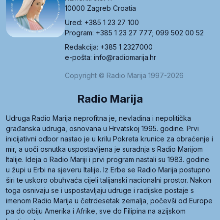
10000 Zagreb Croatia
Ured: +385 1 23 27 100
Program: +385 1 23 27 777; 099 502 00 52
Redakcija: +385 1 2327000
e-pošta: info@radiomarija.hr
Copyright © Radio Marija 1997-2026
Radio Marija
Udruga Radio Marija neprofitna je, nevladina i nepolitička
građanska udruga, osnovana u Hrvatskoj 1995. godine. Prvi
inicijativni odbor nastao je u krilu Pokreta krunice za obraćenje i
mir, a uoči osnutka uspostavljena je suradnja s Radio Marijom
Italije. Ideja o Radio Mariji i prvi program nastali su 1983. godine
u župi u Erbi na sjeveru Italije. Iz Erbe se Radio Marija postupno
širi te uskoro obuhvaća cijeli talijanski nacionalni prostor. Nakon
toga osnivaju se i uspostavljaju udruge i radijske postaje s
imenom Radio Marija u četrdesetak zemalja, počevši od Europe
pa do obiju Amerika i Afrike, sve do Filipina na azijskom