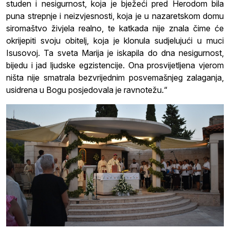
studen i nesigurnost, koja je bježeći pred Herodom bila
puna strepnje i neizvjesnosti, koja je u nazaretskom domu
siromaštvo živjela realno, te katkada nije znala čime će
okrijepiti svoju obitelj, koja je klonula sudjelujući u muci
Isusovoj. Ta sveta Marija je iskapila do dna nesigurnost,
bijedu i jad ljudske egzistencije. Ona prosvijetljena vjerom
ništa nije smatrala bezvrijednim posvemašnjeg zalaganja,
usidrena u Bogu posjedovala je ravnotežu.“