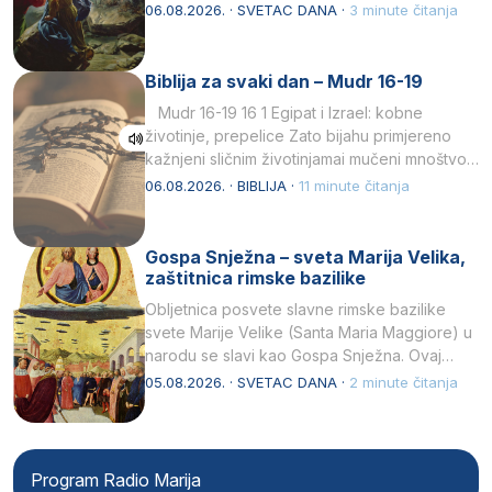
drugoj…
06.08.2026. · SVETAC DANA ·
3 minute čitanja
Biblija za svaki dan – Mudr 16-19
Mudr 16-19 16 1 Egipat i Izrael: kobne
životinje, prepelice Zato bijahu primjereno
kažnjeni sličnim životinjamai mučeni mnoštvom
kukaca.2 A narod…
06.08.2026. · BIBLIJA ·
11 minute čitanja
Gospa Snježna – sveta Marija Velika,
zaštitnica rimske bazilike
Obljetnica posvete slavne rimske bazilike
svete Marije Velike (Santa Maria Maggiore) u
narodu se slavi kao Gospa Snježna. Ovaj
naziv, Sancta Maria…
05.08.2026. · SVETAC DANA ·
2 minute čitanja
Program Radio Marija