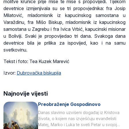
molitve krunice prije mise te mise s propovijedi. Tijekom
devetnice izmjenjivala su se tri propovjednika: fra Josip
Milatović, mladomisnik iz kapucinskog samostana u
Varaždinu, fra Mišo Biskup, mladomisnik iz kapucinskog
samostana u Zagrebu i fra Ivica Vrbić, kapucinski misionar
u Boliviji. Svaki je propovijedao tri dana. Svakoga dana
devetnice bila je prilika za ispovijed, kao i na samu
svetkovinu.
Tekst i foto: Tea Kuzek Marević
Izvor:
Dubrovačka biskupija
Najnovije vijesti
Preobraženje Gospodinovo
Danas slavimo uzvišeni događaj iz Kristova
života, o kojem nas izvješćuju evanđelisti
Matej, Marko i Luka te sveti Petar u svojoj