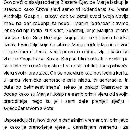
Govoreći o slavlju rođenja Blažene Djevice Marije biskup je
istaknuo kako Crkva slavi samo tri rođendana: sv. Ivana
Krstitelja, Gospin i Isusov, dok svi ostali sveci svoja slavlja
imaju na dan rođenja za nebo. „Marijin rođendan slavimo
jer se od nje rodio Isus Krist, Spasitelj, jer je Marijina utroba
postala dom Sina Božjega, koji je htio uzeti našu ljudsku
narav. Evanđelje koje se čita na Marijin rođendan ne govori
o njezinom rođenju, već upravo o rodoslovlju i kako se
zbilo rođenje Isusa Krista. Bog se htio približiti čovjeku pa
se utjelovio u našu ljudsku stvarnost – obitelj. Isus prihvaća
vjeru svojih praotaca, On se pojavljuje kao posljednja karika
u lancu vjerničke generacije prije njega, tri generacije, tri
puta po četrnaest imena“, rekao je biskup Glasnović te
dodao kako su Marija i Josip ne samo primili vjeru od svojih
praroditelja, nego su je i sami dalje prenijeli, riječju i
svjedočanstvom života.
Uspoređujući njihov život s današnjim vremenom, primijetio
je kako je prenošenje vjere u današnjem vremenu i za