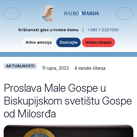
Skip to content
Skip to footer
Menu
Kršćanski glas u tvome domu
|
+385 1 2327000
Arhiv emisija
Donirajte
Video stream
AKTUALNOSTI
11 rujna, 2023
4 minute čitanja
Proslava Male Gospe u
Biskupijskom svetištu Gospe
od Milosrđa