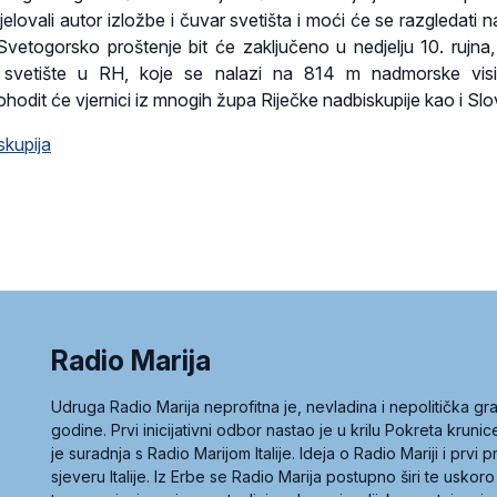
elovali autor izložbe i čuvar svetišta i moći će se razgledati n
Svetogorsko proštenje bit će zaključeno u nedjelju 10. rujna
ko svetište u RH, koje se nalazi na 814 m nadmorske visi
hodit će vjernici iz mnogih župa Riječke nadbiskupije kao i Slo
skupija
Radio Marija
Udruga Radio Marija neprofitna je, nevladina i nepolitička 
godine. Prvi inicijativni odbor nastao je u krilu Pokreta kruni
je suradnja s Radio Marijom Italije. Ideja o Radio Mariji i prvi
sjeveru Italije. Iz Erbe se Radio Marija postupno širi te uskoro