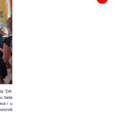
la ‘DA’.
 u tada
ava i u
ponoviti