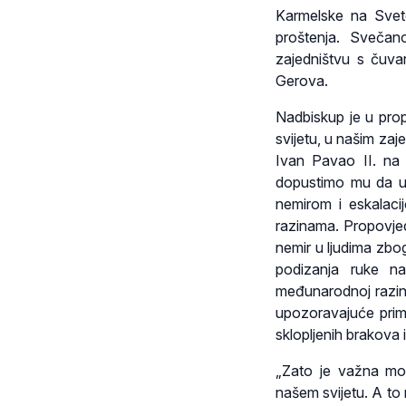
Karmelske na Svet
proštenja. Svečano
zajedništvu s čuva
Gerova.
Nadbiskup je u prop
svijetu, u našim zaje
Ivan Pavao II. na
dopustimo mu da uđ
nemirom i eskalaci
razinama. Propovjed
nemir u ljudima zbo
podizanja ruke 
međunarodnoj razini
upozoravajuće primj
sklopljenih brakova i
„Zato je važna mol
našem svijetu. A to 