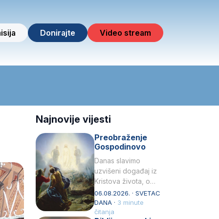
isija
Donirajte
Video stream
Najnovije vijesti
Preobraženje
Gospodinovo
Danas slavimo
uzvišeni događaj iz
Kristova života, o
kojem nas izvješćuju
06.08.2026. · SVETAC
evanđelisti Matej,
DANA ·
3 minute
Marko i Luka te sveti
čitanja