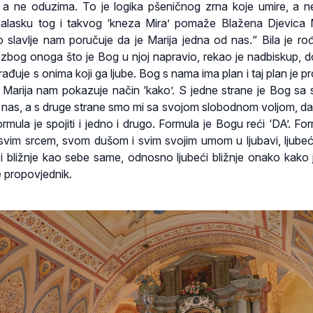
, a ne oduzima. To je logika pšeničnog zrna koje umire, a ne
lasku tog i takvog ‘kneza Mira’ pomaže Blažena Djevica M
 slavlje nam poručuje da je Marija jedna od nas.“ Bila je ro
 zbog onoga što je Bog u njoj napravio, rekao je nadbiskup, d
đuje s onima koji ga ljube. Bog s nama ima plan i taj plan je pr
 Marija nam pokazuje način ‘kako’. S jedne strane je Bog sa
 nas, a s druge strane smo mi sa svojom slobodnom voljom, d
mula je spojiti i jedno i drugo. Formula je Bogu reći ‘DA’. For
svim srcem, svom dušom i svim svojim umom u ljubavi, ljube
ći bližnje kao sebe same, odnosno ljubeći bližnje onako kako j
je propovjednik.