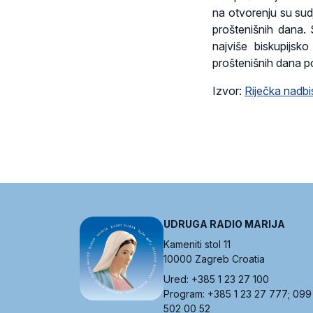
na otvorenju su sudj
proštenišnih dana. 
najviše biskupijs
proštenišnih dana po
Izvor:
Riječka nadbi
UDRUGA RADIO MARIJA
Kameniti stol 11
10000 Zagreb Croatia
Ured: +385 1 23 27 100
Program: +385 1 23 27 777; 099
502 00 52