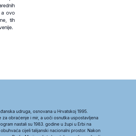
arednih
, a ovo
ne, tih
venije.
građanska udruga, osnovana u Hrvatskoj 1995.
ce za obraćenje i mir, a uoči osnutka uspostavljena
 program nastali su 1983. godine u župi u Erbi na
 obuhvaća cijeli talijanski nacionalni prostor. Nakon