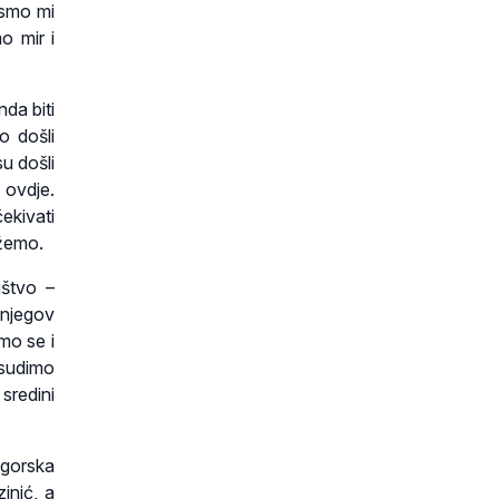
ismo mi
o mir i
nda biti
o došli
su došli
 ovdje.
čekivati
ožemo.
ištvo –
 njegov
mo se i
Usudimo
sredini
gorska
inić, a