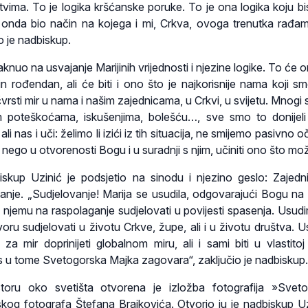
vima. To je logika kršćanske poruke. To je ona logika koju b
 bi onda bio način na kojega i mi, Crkva, ovoga trenutka rađam
o je nadbiskup.
nuo na usvajanje Marijinih vrijednosti i njezine logike. To će o
in rođendan, ali će biti i ono što je najkorisnije nama koji sm
čvrsti mir u nama i našim zajednicama, u Crkvi, u svijetu. Mnogi 
tim poteškoćama, iskušenjima, bolešću…, sve smo to donijeli
li nas i uči: želimo li izići iz tih situacija, ne smijemo pasivno o
, nego u otvorenosti Bogu i u suradnji s njim, učiniti ono što m
skup Uzinić je podsjetio na sinodu i njezino geslo: Zajedn
anje. „Sudjelovanje! Marija se usudila, odgovarajući Bogu na
se njemu na raspolaganje sudjelovati u povijesti spasenja. Usudi
oru sudjelovati u životu Crkve, župe, ali i u životu društva. 
a mir doprinijeti globalnom miru, ali i sami biti u vlastitoj 
s u tome Svetogorska Majka zagovara“, zaključio je nadbiskup.
oru oko svetišta otvorena je izložba fotografija »Sveto
skog fotografa Štefana Brajkovića. Otvorio ju je nadbiskup Uz