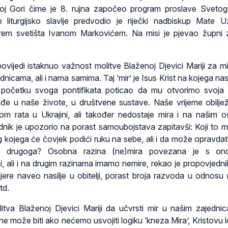
oj Gori čime je 8. rujna započeo program proslave Sveto
 liturgijsko slavlje predvodio je riječki nadbiskup Mate U
rem svetišta Ivanom Markovićem. Na misi je pjevao župni 
ovijedi istaknuo važnost molitve Blaženoj Djevici Mariji za mir
dnicama, ali i nama samima. Taj ‘mir’ je Isus Krist na kojega nas 
 početku svoga pontifikata poticao da mu otvorimo svoja 
e u naše živote, u društvene sustave. Naše vrijeme obilje
jom rata u Ukrajini, ali također nedostaje mira i na našim 
nik je upozorio na porast samoubojstava zapitavši: Koji to mo
g kojega će čovjek podići ruku na sebe, ali i da može opravdati
na drugoga? Osobna razina (ne)mira povezana je s o
, ali i na drugim razinama imamo nemire, rekao je propovjednik
ere naveo nasilje u obitelji, porast broja razvoda u odnosu 
td.
itva Blaženoj Djevici Mariji da učvrsti mir u našim zajedni
ne može biti ako nećemo usvojiti logiku ‘kneza Mira’, Kristovu l