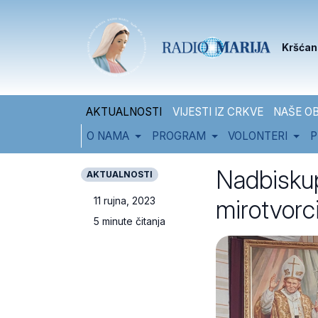
Skip to content
Skip to footer
Kršćan
AKTUALNOSTI
VIJESTI IZ CRKVE
NAŠE OB
O NAMA
PROGRAM
VOLONTERI
P
Nadbiskup
AKTUALNOSTI
mirotvorc
11 rujna, 2023
5 minute čitanja