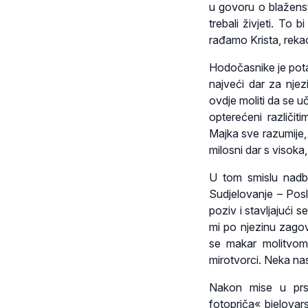
u govoru o blaženst
trebali živjeti. To
rađamo Krista, reka
Hodočasnike je potak
najveći dar za njez
ovdje moliti da se u
opterećeni različi
Majka sve razumije, a
milosni dar s visoka
U tom smislu nadbi
Sudjelovanje – Posl
poziv i stavljajući 
mi po njezinu zagov
se makar molitvom z
mirotvorci. Neka na
Nakon mise u prst
fotopriča« bjelovar