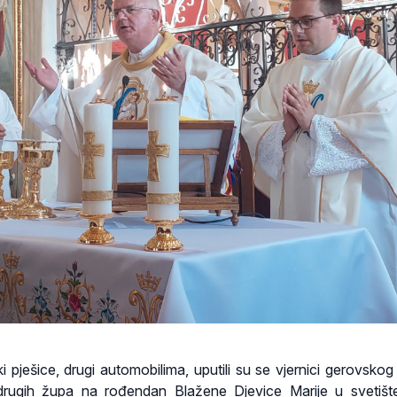
 pješice, drugi automobilima, uputili su se vjernici gerovskog 
drugih župa na rođendan Blažene Djevice Marije u svetiš