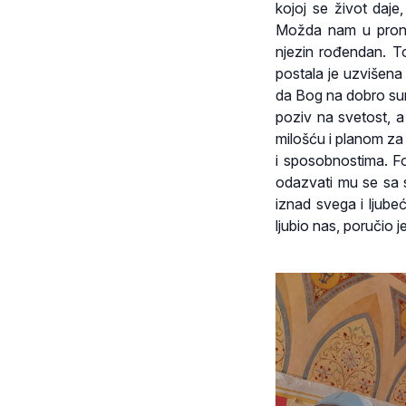
kojoj se život daje
Možda nam u prona
njezin rođendan. To
postala je uzvišena
da Bog na dobro sura
poziv na svetost, a
milošću i planom za
i sposobnostima. For
odazvati mu se sa 
iznad svega i ljube
ljubio nas, poručio 