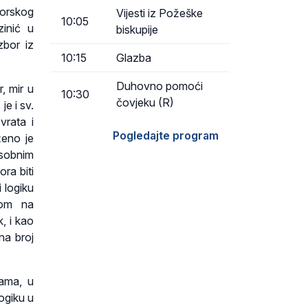
gorskog
Vijesti iz Požeške
10:05
zinić u
biskupije
zbor iz
10:15
Glazba
Duhovno pomoći
, mir u
10:30
čovjeku (R)
je i sv.
vrata i
Pogledajte program
ženo je
osobnim
ra biti
 logiku
nom na
, i kao
na broj
cama, u
ogiku u