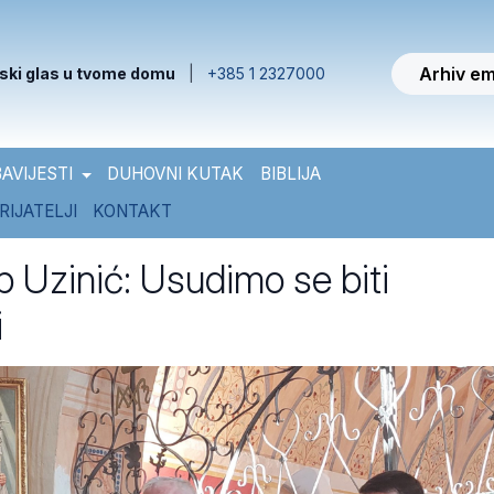
Arhiv em
ski glas u tvome domu
|
+385 1 2327000
AVIJESTI
DUHOVNI KUTAK
BIBLIJA
RIJATELJI
KONTAKT
 Uzinić: Usudimo se biti
i