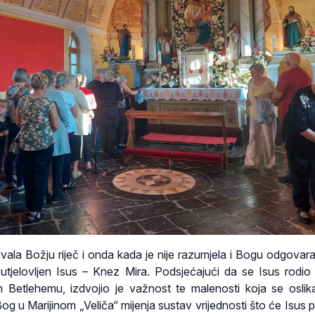
čuvala Božju riječ i onda kada je nije razumjela i Bogu odgovara
utjelovljen Isus – Knez Mira. Podsjećajući da se Isus rodio
Betlehemu, izdvojio je važnost te malenosti koja se oslik
Bog u Marijinom „Veliča“ mijenja sustav vrijednosti što će Isus 