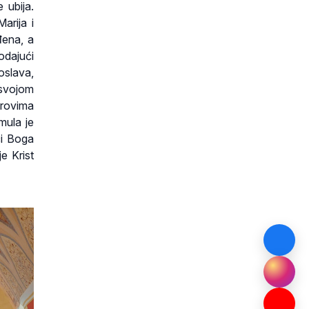
 ubija.
arija i
đena, a
odajući
oslava,
 svojom
arovima
mula je
ći Boga
e Krist