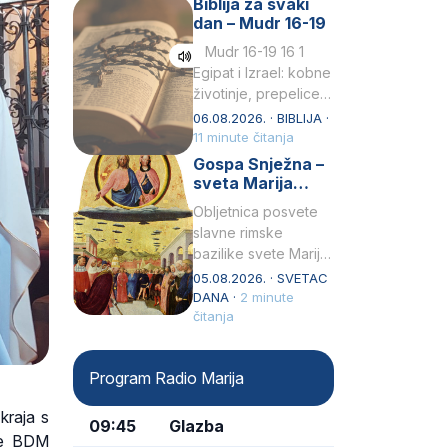
Biblija za svaki
Petar u svojoj
dan – Mudr 16-19
drugoj…
Mudr 16-19 16 1
Egipat i Izrael: kobne
životinje, prepelice
Zato bijahu
06.08.2026. · BIBLIJA ·
primjereno kažnjeni
11 minute čitanja
sličnim životinjamai
Gospa Snježna –
mučeni mnoštvom
sveta Marija
kukaca.2 A narod…
Velika, zaštitnica
Obljetnica posvete
rimske bazilike
slavne rimske
bazilike svete Marije
Velike (Santa Maria
05.08.2026. · SVETAC
Maggiore) u narodu
DANA ·
2 minute
se slavi kao Gospa
čitanja
Snježna. Ovaj naziv,
Sancta Maria…
Program Radio Marija
kraja s
09:45
Glazba
te BDM