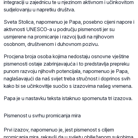
integraciji u zajednicu te u njezinom aktivnom i učinkovitom
sudjelovanju u napretku društva.
Sveta Stolica, napomenuo je Papa, posebno cijeni napore i
aktivnosti UNESCO-a u području pismenosti jer su
usmjerene na promicanje i razvoj ljudi na njihovom
osobnom, društvenom i duhovnom pozivu.
Procjena broja osoba kojima nedostaju osnovne vještine
pismenosti ostaje zabrinjavajuća i to predstavlja prepreku
punom razvoju njihovih potencijala, napomenuo je Papa,
naglašavajući da naš svijet treba stručnost i doprinos svih
kako bi se učinkovitije suočio s izazovima našeg vremena.
Papa je u nastavku teksta istaknuo spomenuta tri izazova.
Pismenost u svrhu promicanja mira
Prvi izazov, napomenuo je, jest pismenost s ciljem
promicanja mira, rekavši da u svijetu obilježenom sukobima