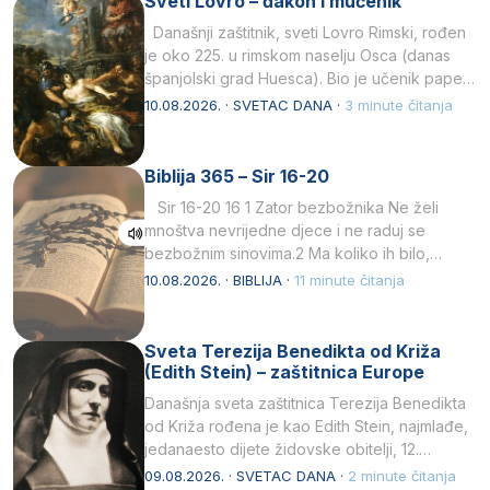
Sveti Lovro – đakon i mučenik
Današnji zaštitnik, sveti Lovro Rimski, rođen
je oko 225. u rimskom naselju Osca (danas
španjolski grad Huesca). Bio je učenik pape…
10.08.2026. · SVETAC DANA ·
3 minute čitanja
Biblija 365 – Sir 16-20
Sir 16-20 16 1 Zator bezbožnika Ne želi
mnoštva nevrijedne djece i ne raduj se
bezbožnim sinovima.2 Ma koliko ih bilo,…
10.08.2026. · BIBLIJA ·
11 minute čitanja
Sveta Terezija Benedikta od Križa
(Edith Stein) – zaštitnica Europe
Današnja sveta zaštitnica Terezija Benedikta
od Križa rođena je kao Edith Stein, najmlađe,
jedanaesto dijete židovske obitelji, 12.
listopada 1891, u Wrocławu…
09.08.2026. · SVETAC DANA ·
2 minute čitanja