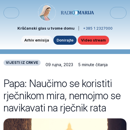
Skip to content
Skip to footer
Menu
Kršćanski glas u tvome domu
|
+385 1 2327000
Arhiv emisija
Donirajte
Video stream
VIJESTI IZ CRKVE
09 rujna, 2023
5 minute čitanja
Papa: Naučimo se koristiti
rječnikom mira, nemojmo se
navikavati na rječnik rata