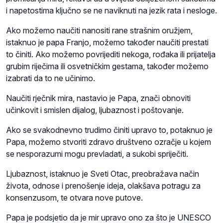
i napetostima ključno se ne naviknuti na jezik rata i nesloge.
Ako možemo naučiti nanositi rane strašnim oružjem,
istaknuo je papa Franjo, možemo također naučiti prestati
to činiti. Ako možemo povrijediti nekoga, rođaka ili prijatelja
grubim riječima ili osvetničkim gestama, također možemo
izabrati da to ne učinimo.
Naučiti rječnik mira, nastavio je Papa, znači obnoviti
učinkovit i smislen dijalog, ljubaznost i poštovanje.
Ako se svakodnevno trudimo činiti upravo to, potaknuo je
Papa, možemo stvoriti zdravo društveno ozračje u kojem
se nesporazumi mogu prevladati, a sukobi spriječiti.
Ljubaznost, istaknuo je Sveti Otac, preobražava način
života, odnose i prenošenje ideja, olakšava potragu za
konsenzusom, te otvara nove putove.
Papa je podsjetio da je mir upravo ono za što je UNESCO