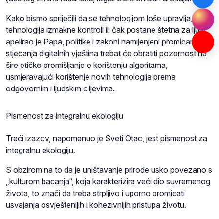
Kako bismo spriječili da se tehnologijom loše upravlja, da
tehnologija izmakne kontroli ili čak postane štetna za ljudi,
apelirao je Papa, politike i zakoni namijenjeni promicanju
stjecanja digitalnih vještina trebat će obratiti pozornost na
šire etičko promišljanje o korištenju algoritama,
usmjeravajući korištenje novih tehnologija prema
odgovornim i ljudskim ciljevima.
Pismenost za integralnu ekologiju
Treći izazov, napomenuo je Sveti Otac, jest pismenost za
integralnu ekologiju.
S obzirom na to da je uništavanje prirode usko povezano s
„kulturom bacanja“, koja karakterizira veći dio suvremenog
života, to znači da treba strpljivo i uporno promicati
usvajanja osvještenijih i kohezivnijih pristupa životu.