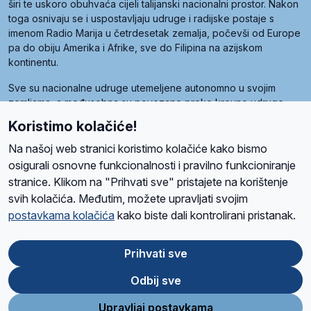
širi te uskoro obuhvaća cijeli talijanski nacionalni prostor. Nakon
toga osnivaju se i uspostavljaju udruge i radijske postaje s
imenom Radio Marija u četrdesetak zemalja, počevši od Europe
pa do obiju Amerika i Afrike, sve do Filipina na azijskom
kontinentu.
Sve su nacionalne udruge utemeljene autonomno u svojim
zemljama, a međusobna su povezane preko krovne udruge
pod nazivom Svjetska obitelj Radio Marije (World Family of
Koristimo kolačiće!
Radio Maria). Svjetsku obitelj utemeljilo je sedam članica, među
kojima je i hrvatska Udruga Radio Marija.
Na našoj web stranici koristimo kolačiće kako bismo
osigurali osnovne funkcionalnosti i pravilno funkcioniranje
stranice. Klikom na "Prihvati sve" pristajete na korištenje
svih kolačića. Međutim, možete upravljati svojim
O nama
Radio
Program
Volonteri
Prijatelji
Kontakt
Pravila privatnosti
postavkama kolačića
kako biste dali kontrolirani pristanak.
Kolačići
Uvjeti korištenja
Ova stranica je zaštićena Google reCAPTCHA sustavom
Prihvati sve
Odbij sve
App
Google
Store
Play
Upravljaj postavkama