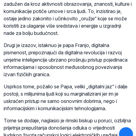
zadužen da kroz aktivnosti obrazovanja, znanosti, kulture i
komunikacije potiče umove i srca ljudi. To, inzistirao je,
ostaje jedino zakonito i učinkovito „oružje“ koje se može
koristiti za ulaganje više sredstava i energije u izgradnji
nade za bolju budućnost.
Drugi je izazov, istaknuo je papa Franjo, digitalna
pismenost, prepoznajući da digitalna revolucija i razvoj
umjetne inteligencije ubrzano proširuju pristup pojedinaca
informacijama i sposobnost međusobnog povezivanja
izvan fizičkih granica.
Usprkos tome, požalio se Papa, veliki „digitalni jaz“ i dalje
postoji, s milijunima ljudi koji su marginalizirani jer im je
uskraćen pristup ne samo osnovnim dobrima, nego i
informacijskim i komunikacijskim tehnologijama.
Tome se dodaje, naglasio je rimski biskup u poruci, ozbiljna
prijetnja prepuštanja donošenja odluka o vrijednosti
ljudskog života računskoj logici elektroničkih uređaja.