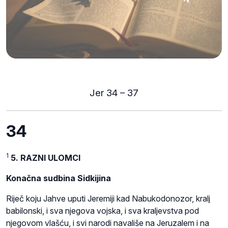
Jer 34 – 37
34
1
5. RAZNI ULOMCI
Konačna sudbina Sidkijina
Riječ koju Jahve uputi Jeremiji kad Nabukodonozor, kralj
babilonski, i sva njegova vojska, i sva kraljevstva pod
njegovom vlašću, i svi narodi navališe na Jeruzalem i na