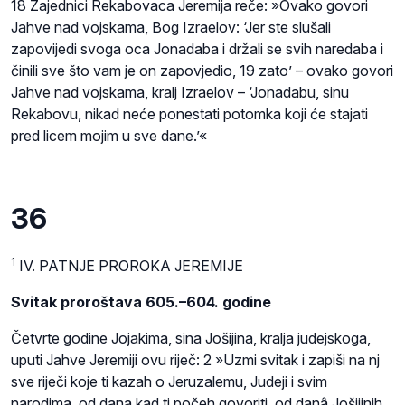
18 Zajednici Rekabovaca Jeremija reče: »Ovako govori
Jahve nad vojskama, Bog Izraelov: ‘Jer ste slušali
zapovijedi svoga oca Jonadaba i držali se svih naredaba i
činili sve što vam je on zapovjedio, 19 zato’ – ovako govori
Jahve nad vojskama, kralj Izraelov – ‘Jonadabu, sinu
Rekabovu, nikad neće ponestati potomka koji će stajati
pred licem mojim u sve dane.’«
36
1
IV. PATNJE PROROKA JEREMIJE
Svitak proroštava 605.–604. godine
Četvrte godine Jojakima, sina Jošijina, kralja judejskoga,
uputi Jahve Jeremiji ovu riječ: 2 »Uzmi svitak i zapiši na nj
sve riječi koje ti kazah o Jeruzalemu, Judeji i svim
narodima, od dana kad ti počeh govoriti, od danâ Jošijinih