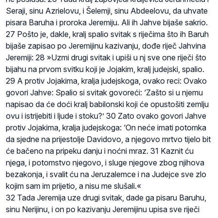
Seraji, sinu Azrielovu, i Šelemji, sinu Abdeelovu, da uhvate
pisara Baruha i proroka Jeremiju. Ali ih Jahve bijaše sakrio.
27 Pošto je, dakle, kralj spalio svitak s riječima što ih Baruh
bijaše zapisao po Jeremijinu kazivanju, dođe riječ Jahvina
Jeremiji: 28 »Uzmi drugi svitak i upiši u nj sve one riječi što
bijahu na prvom svitku koji je Jojakim, kralj judejski, spalio.
29 A protiv Jojakima, kralja judejskoga, ovako reci: Ovako
govori Jahve: Spalio si svitak govoreći: ‘Zašto si u njemu
napisao da će doći kralj babilonski koji će opustošiti zemlju
ovu i istrijebiti i ljude i stoku?’ 30 Zato ovako govori Jahve
protiv Jojakima, kralja judejskoga: ‘On neće imati potomka
da sjedne na prijestolje Davidovo, a njegovo mrtvo tijelo bit
će bačeno na pripeku danju i noćni mraz. 31 Kaznit ću
njega, i potomstvo njegovo, i sluge njegove zbog njihova
bezakonja, i svalit ću na Jeruzalemce i na Judejce sve zlo
kojim sam im prijetio, a nisu me slušali.«
32 Tada Jeremija uze drugi svitak, dade ga pisaru Baruhu,
sinu Nerijinu, i on po kazivanju Jeremijinu upisa sve riječi