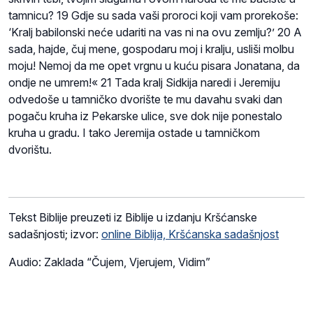
tamnicu? 19 Gdje su sada vaši proroci koji vam prorekoše:
‘Kralj babilonski neće udariti na vas ni na ovu zemlju?’ 20 A
sada, hajde, čuj mene, gospodaru moj i kralju, usliši molbu
moju! Nemoj da me opet vrgnu u kuću pisara Jonatana, da
ondje ne umrem!« 21 Tada kralj Sidkija naredi i Jeremiju
odvedoše u tamničko dvorište te mu davahu svaki dan
pogaču kruha iz Pekarske ulice, sve dok nije ponestalo
kruha u gradu. I tako Jeremija ostade u tamničkom
dvorištu.
Tekst Biblije preuzeti iz Biblije u izdanju Kršćanske
sadašnjosti; izvor:
online Biblija, Kršćanska sadašnjost
Audio: Zaklada “Čujem, Vjerujem, Vidim”