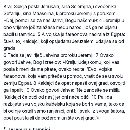
Kralj Sidkija posla Jehukala, sina Šelemjina, i svećenika
Sefaniju, sina Maasejina, k proroku Jeremiji s porukom:
»Daj, pomoli se za nas Jahvi, Bogu našemu!« 4 Jeremija u
ono vrijeme još zalažaše među narod i još ga ne bijahu
bacili u tamnicu. 5 A vojska je faraonova nadirala iz Egipta:
čuvši to, Kaldejci, koji opsjedahu Jeruzalem, udaljiše se od
grada.
6 Tada se javi riječ Jahvina proroku Jeremiji: 7 Ovako
govori Jahve, Bog Izraelov: »Kralju judejskomu, koji vas
posla k meni da me pitate, ovako recite: ‘Evo, vojska
faraonova, koja vam priteče u pomoć, vratit će se u svoju
zemlju Egipat. 8 Kaldejci će opet napasti ovaj grad, osvojiti
ga i spaliti.’ 9 Ovako govori Jahve: ‘Ne zanosite se mišlju:
‘Kaldejci će otići od nas’, jer oni neće otići! 10 Pa i da
razbijete svu vojsku kaldejsku koja se bori s vama, tako da
bi od nje ostali samo ranjenici, oni bi, svaki iz svoga šatora,
opet poustajali da požarom unište ovaj grad.’«
11
Jeremija u tamnici