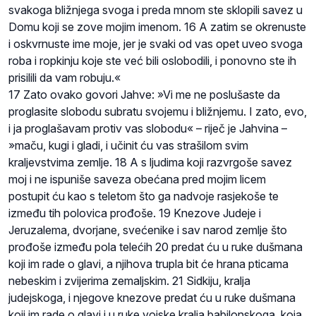
svakoga bližnjega svoga i preda mnom ste sklopili savez u
Domu koji se zove mojim imenom. 16 A zatim se okrenuste
i oskvrnuste ime moje, jer je svaki od vas opet uveo svoga
roba i ropkinju koje ste već bili oslobodili, i ponovno ste ih
prisilili da vam robuju.«
17 Zato ovako govori Jahve: »Vi me ne poslušaste da
proglasite slobodu subratu svojemu i bližnjemu. I zato, evo,
i ja proglašavam protiv vas slobodu« – riječ je Jahvina –
»maču, kugi i gladi, i učinit ću vas strašilom svim
kraljevstvima zemlje. 18 A s ljudima koji razvrgoše savez
moj i ne ispuniše saveza obećana pred mojim licem
postupit ću kao s teletom što ga nadvoje rasjekoše te
između tih polovica prođoše. 19 Knezove Judeje i
Jeruzalema, dvorjane, svećenike i sav narod zemlje što
prođoše između pola telećih 20 predat ću u ruke dušmana
koji im rade o glavi, a njihova trupla bit će hrana pticama
nebeskim i zvijerima zemaljskim. 21 Sidkiju, kralja
judejskoga, i njegove knezove predat ću u ruke dušmana
koji im rade o glavi i u ruke vojske kralja babilonskoga, koja