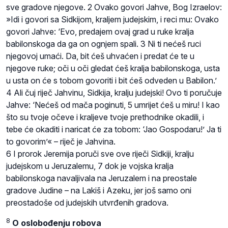
sve gradove njegove. 2 Ovako govori Jahve, Bog Izraelov:
»Idi i govori sa Sidkijom, kraljem judejskim, i reci mu: Ovako
govori Jahve: ‘Evo, predajem ovaj grad u ruke kralja
babilonskoga da ga on ognjem spali. 3 Ni ti nećeš ruci
njegovoj umaći. Da, bit ćeš uhvaćen i predat će te u
njegove ruke; oči u oči gledat ćeš kralja babilonskoga, usta
u usta on će s tobom govoriti i bit ćeš odveden u Babilon.’
4 Ali čuj riječ Jahvinu, Sidkija, kralju judejski! Ovo ti poručuje
Jahve: ‘Nećeš od mača poginuti, 5 umrijet ćeš u miru! I kao
što su tvoje očeve i kraljeve tvoje prethodnike okadili, i
tebe će okaditi i naricat će za tobom: ‘Jao Gospodaru!’ Ja ti
to govorim’« – riječ je Jahvina.
6 I prorok Jeremija poruči sve ove riječi Sidkiji, kralju
judejskom u Jeruzalemu, 7 dok je vojska kralja
babilonskoga navaljivala na Jeruzalem i na preostale
gradove Judine – na Lakiš i Azeku, jer još samo oni
preostadoše od judejskih utvrđenih gradova.
8
O oslobođenju robova