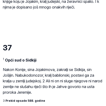
knjige koju je Jojakim, kralj judejski, na žeravnici spalio. I k
njima je dopisano još mnogo onakvih riječi.
37
1
Opći sud o Sidkiji
Nakon Konije, sina Jojakimova, zakralji se Sidkija, sin
Jošijin. Nabukodonozor, kralj babilonski, postavi ga za
kralja u zemlji judejskoj. 2 Ali ni on ni sluge njegove ni narod
zemlje ne slušahu riječi što ih je Jahve govorio na usta
proroka Jeremije.
3
Prekid opsade 588. godine