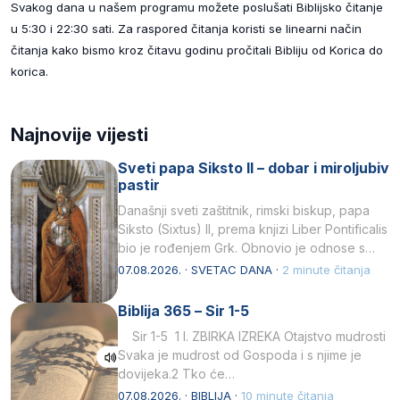
Svakog dana u našem programu možete poslušati Biblijsko čitanje
u 5:30 i 22:30 sati. Za raspored čitanja koristi se linearni način
čitanja kako bismo kroz čitavu godinu pročitali Bibliju od Korica do
korica.
Najnovije vijesti
Sveti papa Siksto II – dobar i miroljubiv
pastir
Današnji sveti zaštitnik, rimski biskup, papa
Siksto (Sixtus) II, prema knjizi Liber Pontificalis
bio je rođenjem Grk. Obnovio je odnose s
afričkim…
07.08.2026. · SVETAC DANA ·
2 minute čitanja
Biblija 365 – Sir 1-5
Sir 1-5 1 I. ZBIRKA IZREKA Otajstvo mudrosti
Svaka je mudrost od Gospoda i s njime je
dovijeka.2 Tko će…
07.08.2026. · BIBLIJA ·
10 minute čitanja