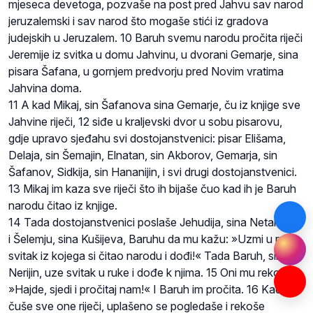
mjeseca devetoga, pozvaše na post pred Jahvu sav narod
jeruzalemski i sav narod što mogaše stići iz gradova
judejskih u Jeruzalem. 10 Baruh svemu narodu pročita riječi
Jeremije iz svitka u domu Jahvinu, u dvorani Gemarje, sina
pisara Šafana, u gornjem predvorju pred Novim vratima
Jahvina doma.
11 A kad Mikaj, sin Šafanova sina Gemarje, ču iz knjige sve
Jahvine riječi, 12 siđe u kraljevski dvor u sobu pisarovu,
gdje upravo sjeđahu svi dostojanstvenici: pisar Elišama,
Delaja, sin Šemajin, Elnatan, sin Akborov, Gemarja, sin
Šafanov, Sidkija, sin Hananijin, i svi drugi dostojanstvenici.
13 Mikaj im kaza sve riječi što ih bijaše čuo kad ih je Baruh
narodu čitao iz knjige.
14 Tada dostojanstvenici poslaše Jehudija, sina Netanijina,
i Šelemju, sina Kušijeva, Baruhu da mu kažu: »Uzmi u ruke
svitak iz kojega si čitao narodu i dođi!« Tada Baruh, sin
Nerijin, uze svitak u ruke i dođe k njima. 15 Oni mu rekoše:
»Hajde, sjedi i pročitaj nam!« I Baruh im pročita. 16 Kad
čuše sve one riječi, uplašeno se pogledaše i rekoše