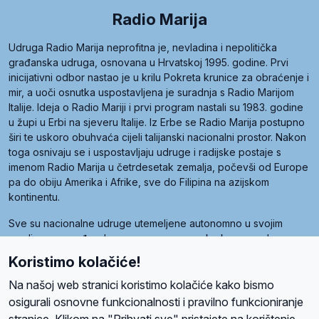
Radio Marija
Udruga Radio Marija neprofitna je, nevladina i nepolitička
građanska udruga, osnovana u Hrvatskoj 1995. godine. Prvi
inicijativni odbor nastao je u krilu Pokreta krunice za obraćenje i
mir, a uoči osnutka uspostavljena je suradnja s Radio Marijom
Italije. Ideja o Radio Mariji i prvi program nastali su 1983. godine
u župi u Erbi na sjeveru Italije. Iz Erbe se Radio Marija postupno
širi te uskoro obuhvaća cijeli talijanski nacionalni prostor. Nakon
toga osnivaju se i uspostavljaju udruge i radijske postaje s
imenom Radio Marija u četrdesetak zemalja, počevši od Europe
pa do obiju Amerika i Afrike, sve do Filipina na azijskom
kontinentu.
Sve su nacionalne udruge utemeljene autonomno u svojim
zemljama, a međusobna su povezane preko krovne udruge
pod nazivom Svjetska obitelj Radio Marije (World Family of
Koristimo kolačiće!
Radio Maria). Svjetsku obitelj utemeljilo je sedam članica, među
kojima je i hrvatska Udruga Radio Marija.
Na našoj web stranici koristimo kolačiće kako bismo
osigurali osnovne funkcionalnosti i pravilno funkcioniranje
stranice. Klikom na "Prihvati sve" pristajete na korištenje