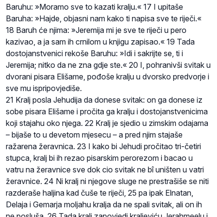
Baruhu: »Moramo sve to kazati kralju.« 17 I upitaše
Baruha: »Hajde, objasni nam kako ti napisa sve te riječi.«
18 Baruh će njima: »Jeremija mi je sve te riječi u pero
kazivao, a ja sam ih crnilom u knjigu zapisao.« 19 Tada
dostojanstvenici rekoše Baruhu: »Idi i sakrijte se, ti i
Jeremija; nitko da ne zna gdje ste.« 20 I, pohranivši svitak u
dvorani pisara Elišame, pođoše kralju u dvorsko predvorje i
sve mu ispripovjediše.
21 Kralj posla Jehudija da donese svitak: on ga donese iz
sobe pisara Elišame i pročita ga kralju i dostojanstvenicima
koji stajahu oko njega. 22 Kralj je sjedio u zimskim odajama
– bijaše to u devetom mjesecu – a pred njim stajaše
ražarena žeravnica. 23 I kako bi Jehudi pročitao tri-četiri
stupca, kralj bi ih rezao pisarskim perorezom i bacao u
vatru na žeravnice sve dok cio svitak ne bî uništen u vatri
žeravnice. 24 Ni kralj ni njegove sluge ne prestrašiše se niti
razderaše haljina kad čuše te riječi, 25 pa ipak Elnatan,
Delaja i Gemarja moljahu kralja da ne spali svitak, ali on ih
ne posluša. 26 Tada kralj zapovjedi kraljeviću Jerahmeelu i