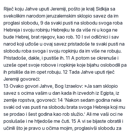
Riječ koju Jahve uputi Jeremiji, pošto je kralj Sidkija sa
svekolikim narodom jeruzalemskim sklopio savez da im
proglasi slobodu, 9 da svaki pusti na slobodu svoga roba
Hebreja i svoju robinju Hebrejku te da više ni u koga ne
bude Hebrej, brat njegov, kao rob. 10 I svi odličnici i sav
narod koji uđoše u ovaj savez pristadoše te svaki pusti na
slobodu roba svoga i svoju ropkinju da im više ne robuju.
Pristadoše, dakle, i pustiše ih. 11 A potom se okrenuše i
uzeše opet svoje robove i ropkinje koje bijahu oslobodili pa
ih prisiliše da im opet robuju. 12 Tada Jahve uputi riječ
Jeremiji govoreći:
13 Ovako govori Jahve, Bog Izraelov: »Ja sam sklopio
savez s ocima vašim u dan kada ih izvedoh iz Egipta, iz
zemlje ropstva, govoreći: 14 ‘Nakon sedam godina neka
svaki od vas pusti na slobodu brata svoga Hebreja koji mu
se prodao i šest godina kao rob služio.’ Ali me vaši oci ne
poslušaše i ne htjedoše me čuti. 15 A vi se bijaste obratili i
učinili što je pravo u očima mojim, proglasivši slobodu za