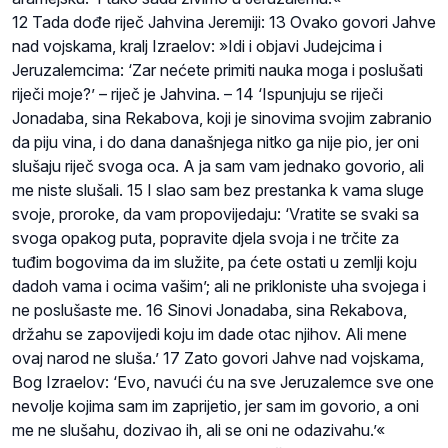
12 Tada dođe riječ Jahvina Jeremiji: 13 Ovako govori Jahve
nad vojskama, kralj Izraelov: »Idi i objavi Judejcima i
Jeruzalemcima: ‘Zar nećete primiti nauka moga i poslušati
riječi moje?’ – riječ je Jahvina. – 14 ‘Ispunjuju se riječi
Jonadaba, sina Rekabova, koji je sinovima svojim zabranio
da piju vina, i do dana današnjega nitko ga nije pio, jer oni
slušaju riječ svoga oca. A ja sam vam jednako govorio, ali
me niste slušali. 15 I slao sam bez prestanka k vama sluge
svoje, proroke, da vam propovijedaju: ‘Vratite se svaki sa
svoga opakog puta, popravite djela svoja i ne trčite za
tuđim bogovima da im služite, pa ćete ostati u zemlji koju
dadoh vama i ocima vašim’; ali ne prikloniste uha svojega i
ne poslušaste me. 16 Sinovi Jonadaba, sina Rekabova,
držahu se zapovijedi koju im dade otac njihov. Ali mene
ovaj narod ne sluša.’ 17 Zato govori Jahve nad vojskama,
Bog Izraelov: ‘Evo, navući ću na sve Jeruzalemce sve one
nevolje kojima sam im zaprijetio, jer sam im govorio, a oni
me ne slušahu, dozivao ih, ali se oni ne odazivahu.’«