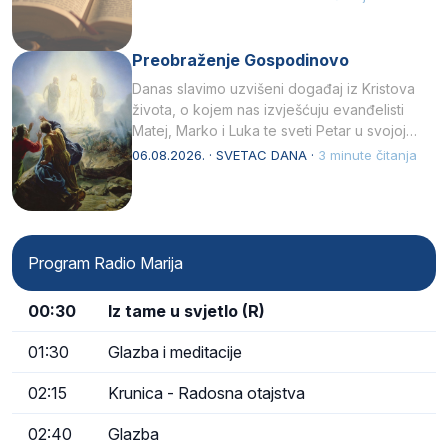
Preobraženje Gospodinovo
Danas slavimo uzvišeni događaj iz Kristova
života, o kojem nas izvješćuju evanđelisti
Matej, Marko i Luka te sveti Petar u svojoj
drugoj…
06.08.2026. · SVETAC DANA ·
3 minute čitanja
Program Radio Marija
00:30
Iz tame u svjetlo (R)
01:30
Glazba i meditacije
02:15
Krunica - Radosna otajstva
02:40
Glazba