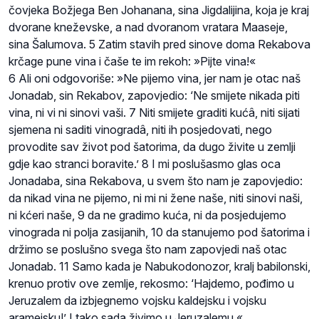
čovjeka Božjega Ben Johanana, sina Jigdalijina, koja je kraj
dvorane kneževske, a nad dvoranom vratara Maaseje,
sina Šalumova. 5 Zatim stavih pred sinove doma Rekabova
krčage pune vina i čaše te im rekoh: »Pijte vina!«
6 Ali oni odgovoriše: »Ne pijemo vina, jer nam je otac naš
Jonadab, sin Rekabov, zapovjedio: ‘Ne smijete nikada piti
vina, ni vi ni sinovi vaši. 7 Niti smijete graditi kućâ, niti sijati
sjemena ni saditi vinogradâ, niti ih posjedovati, nego
provodite sav život pod šatorima, da dugo živite u zemlji
gdje kao stranci boravite.’ 8 I mi poslušasmo glas oca
Jonadaba, sina Rekabova, u svem što nam je zapovjedio:
da nikad vina ne pijemo, ni mi ni žene naše, niti sinovi naši,
ni kćeri naše, 9 da ne gradimo kuća, ni da posjedujemo
vinograda ni polja zasijanih, 10 da stanujemo pod šatorima i
držimo se poslušno svega što nam zapovjedi naš otac
Jonadab. 11 Samo kada je Nabukodonozor, kralj babilonski,
krenuo protiv ove zemlje, rekosmo: ‘Hajdemo, pođimo u
Jeruzalem da izbjegnemo vojsku kaldejsku i vojsku
aramejsku!’ I tako sada živimo u Jeruzalemu.«