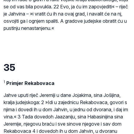
se od vas bila povukla. 22 Evo, ja ću im zapovjediti« – riječ
je Jahvina – »i vratit ću ih na ovaj grad, i navalit će na nj,
osvojiti ga i ognjem spaliti. A gradove judejske obratit ću u
pustinju nenastanjenu.«
35
1
Primjer Rekabovaca
Jahve uputi riječ Jeremiji u dane Jojakima, sina Jošijina,
kralja judejskoga: 2 »Idi u zajednicu Rekabovaca, govori s
njima i dovedi ih u dom Jahvin, u jednu od dvorana, i daj im
vina.« 3 Tada dovedoh Jaazaniju, sina Habasinijina sina
Jeremije, njegovu braću i sve sinove njegove i sav dom
Rekabovaca 4 i dovedoh ih u dom Jahvin, u dvoranu