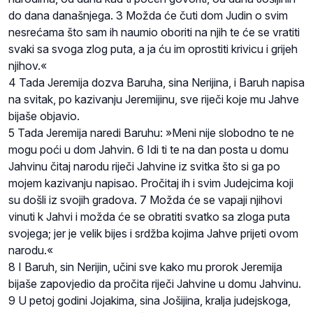
do dana današnjega. 3 Možda će čuti dom Judin o svim
nesrećama što sam ih naumio oboriti na njih te će se vratiti
svaki sa svoga zlog puta, a ja ću im oprostiti krivicu i grijeh
njihov.«
4 Tada Jeremija dozva Baruha, sina Nerijina, i Baruh napisa
na svitak, po kazivanju Jeremijinu, sve riječi koje mu Jahve
bijaše objavio.
5 Tada Jeremija naredi Baruhu: »Meni nije slobodno te ne
mogu poći u dom Jahvin. 6 Idi ti te na dan posta u domu
Jahvinu čitaj narodu riječi Jahvine iz svitka što si ga po
mojem kazivanju napisao. Pročitaj ih i svim Judejcima koji
su došli iz svojih gradova. 7 Možda će se vapaji njihovi
vinuti k Jahvi i možda će se obratiti svatko sa zloga puta
svojega; jer je velik bijes i srdžba kojima Jahve prijeti ovom
narodu.«
8 I Baruh, sin Nerijin, učini sve kako mu prorok Jeremija
bijaše zapovjedio da pročita riječi Jahvine u domu Jahvinu.
9 U petoj godini Jojakima, sina Jošijina, kralja judejskoga,