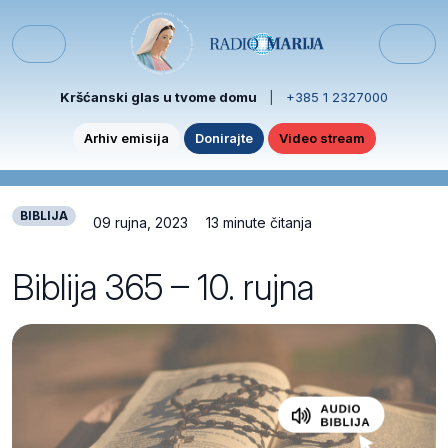
Skip to content
Skip to footer
Menu
Kršćanski glas u tvome domu
|
+385 1 2327000
Arhiv emisija
Donirajte
Video stream
BIBLIJA
09 rujna, 2023
13 minute čitanja
Biblija 365 – 10. rujna