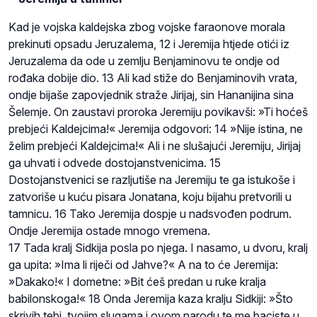
Kad je vojska kaldejska zbog vojske faraonove morala
prekinuti opsadu Jeruzalema, 12 i Jeremija htjede otići iz
Jeruzalema da ode u zemlju Benjaminovu te ondje od
rođaka dobije dio. 13 Ali kad stiže do Benjaminovih vrata,
ondje bijaše zapovjednik straže Jirijaj, sin Hananijina sina
Šelemje. On zaustavi proroka Jeremiju povikavši: »Ti hoćeš
prebjeći Kaldejcima!« Jeremija odgovori: 14 »Nije istina, ne
želim prebjeći Kaldejcima!« Ali i ne slušajući Jeremiju, Jirijaj
ga uhvati i odvede dostojanstvenicima. 15
Dostojanstvenici se razljutiše na Jeremiju te ga istukoše i
zatvoriše u kuću pisara Jonatana, koju bijahu pretvorili u
tamnicu. 16 Tako Jeremija dospje u nadsvođen podrum.
Ondje Jeremija ostade mnogo vremena.
17 Tada kralj Sidkija posla po njega. I nasamo, u dvoru, kralj
ga upita: »Ima li riječi od Jahve?« A na to će Jeremija:
»Dakako!« I dometne: »Bit ćeš predan u ruke kralja
babilonskoga!« 18 Onda Jeremija kaza kralju Sidkiji: »Što
skrivih tebi, tvojim slugama i ovom narodu te me baciste u