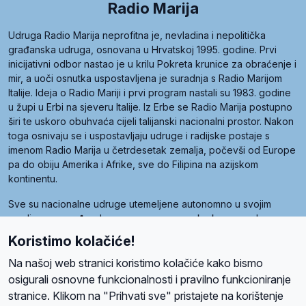
Radio Marija
Udruga Radio Marija neprofitna je, nevladina i nepolitička
građanska udruga, osnovana u Hrvatskoj 1995. godine. Prvi
inicijativni odbor nastao je u krilu Pokreta krunice za obraćenje i
mir, a uoči osnutka uspostavljena je suradnja s Radio Marijom
Italije. Ideja o Radio Mariji i prvi program nastali su 1983. godine
u župi u Erbi na sjeveru Italije. Iz Erbe se Radio Marija postupno
širi te uskoro obuhvaća cijeli talijanski nacionalni prostor. Nakon
toga osnivaju se i uspostavljaju udruge i radijske postaje s
imenom Radio Marija u četrdesetak zemalja, počevši od Europe
pa do obiju Amerika i Afrike, sve do Filipina na azijskom
kontinentu.
Sve su nacionalne udruge utemeljene autonomno u svojim
zemljama, a međusobna su povezane preko krovne udruge
pod nazivom Svjetska obitelj Radio Marije (World Family of
Koristimo kolačiće!
Radio Maria). Svjetsku obitelj utemeljilo je sedam članica, među
kojima je i hrvatska Udruga Radio Marija.
Na našoj web stranici koristimo kolačiće kako bismo
osigurali osnovne funkcionalnosti i pravilno funkcioniranje
stranice. Klikom na "Prihvati sve" pristajete na korištenje