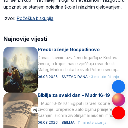
upoznati sa stanjem pojedine škole i njezinim djelovanjem.
Izvor:
Požeška biskupija
Najnovije vijesti
Preobraženje Gospodinovo
Danas slavimo uzvišeni događaj iz Kristova
života, o kojem nas izvješćuju evanđelisti
Matej, Marko i Luka te sveti Petar u svojoj
drugoj…
06.08.2026. · SVETAC DANA ·
3 minute čitanja
Biblija za svaki dan – Mudr 16-19
Mudr 16-19 16 1 Egipat i Izrael: kobne
životinje, prepelice Zato bijahu primjereno
kažnjeni sličnim životinjamai mučeni mnoštvom
kukaca.2 A narod…
06.08.2026. · BIBLIJA ·
11 minute čitanja