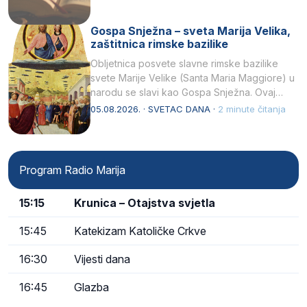
Gospa Snježna – sveta Marija Velika,
zaštitnica rimske bazilike
Obljetnica posvete slavne rimske bazilike
svete Marije Velike (Santa Maria Maggiore) u
narodu se slavi kao Gospa Snježna. Ovaj
naziv, Sancta Maria…
05.08.2026. · SVETAC DANA ·
2 minute čitanja
Program Radio Marija
15:15
Krunica – Otajstva svjetla
15:45
Katekizam Katoličke Crkve
16:30
Vijesti dana
16:45
Glazba