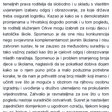
temeljnih prava roditelja da slobodno i u skladu s vlastitim
uvjerenjem izaberu odgoj i obrazovanje, za koje država
treba osigurati logistiku. Kazao je kako se s demokratskim
promjenama u Hrvatskoj dogodio pomak i u tom pogledu,
te roditelji služenjem Crkve mogu izabrati za svoju djecu i
katoličke škole. Spomenuo je da one nisu konkurencija
nego svojevrsna komplementarnost javnim školama i nisu
zatvoren sustav, te se zauzeo za međusobnu suradnju u
tako važnoj zadaći kao što je cjelovit odgoj i obrazovanje
mladih naraštaja. Spomenuo je i problem smanjenog broja
djece u školama, naglasivši da se pokatkad dobiva dojam
kako se o njem puno priča a malo poduzima potrebne
korake, te da nam je prihvatiti onaj broj mladih koji imamo i
učiniti sve što je moguće s obzirom na njihovu osobnu
izgradnju i uvođenje u društvo utemeljeno na prokušanim
vrijednostima. Zahvalio je ravnateljima za sve što u tom
pogledu nastoje suradnički ostvarivati. Susret je nastavljen
zajedničkim domjenkom u ugodnom ozračju, tijekom kojeg
su se biskup i ravnatelji mogli u nevezanom razgovoru