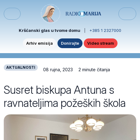
Skip to content
Skip to footer
Menu
Kršćanski glas u tvome domu
|
+385 1 2327000
Arhiv emisija
Donirajte
Video stream
AKTUALNOSTI
08 rujna, 2023
2 minute čitanja
Susret biskupa Antuna s
ravnateljima požeških škola