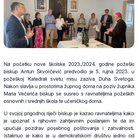
Na početku nove školske 2023./2024. godine požeški
biskup Antun Škvorčević predvodio je 5. rujna 2023. u
požeškoj Katedrali svetu misu zaziva Duha Svetoga.
Nakon slavlja u prostorima župnog doma na poziv župnika
Maria Večerića biskup se susreo s ravnateljima požeških
osnovnih i srednjih škola te učeničkog doma.
U svojoj prigodnoj riječi biskup je kazao ravnateljima kako
je upoznat s njihovim zahtjevnim poslanjem te da im
upućuje pozdrav posebnog poštovanja i zahvalnosti.
Istaknuo je kako je u demokratskom društvu jedno od