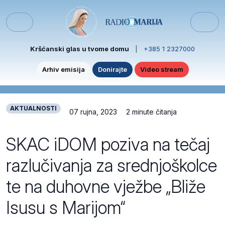
Skip to content
Skip to footer
Menu
Kršćanski glas u tvome domu
|
+385 1 2327000
Arhiv emisija
Donirajte
Video stream
AKTUALNOSTI
07 rujna, 2023
2 minute čitanja
SKAC iDOM poziva na tečaj
razlučivanja za srednjoškolce
te na duhovne vježbe „Bliže
Isusu s Marijom“