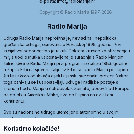
e-pošta: info@radiomarija.hr
Copyright © Radio Marija 1997-2026
Radio Marija
Udruga Radio Marija neprofitna je, nevladina i nepolitička
građanska udruga, osnovana u Hrvatskoj 1995. godine. Prvi
inicijativni odbor nastao je u krilu Pokreta krunice za obraćenje i
mir, a uoči osnutka uspostavljena je suradnja s Radio Marijom
Italije. Ideja o Radio Mariji i prvi program nastali su 1983. godine
u župi u Erbi na sjeveru Italije. Iz Erbe se Radio Marija postupno
širi te uskoro obuhvaća cijeli talijanski nacionalni prostor. Nakon
toga osnivaju se i uspostavljaju udruge i radijske postaje s
imenom Radio Marija u četrdesetak zemalja, počevši od Europe
pa do obiju Amerika i Afrike, sve do Filipina na azijskom
kontinentu.
Sve su nacionalne udruge utemeljene autonomno u svojim
zemljama, a međusobna su povezane preko krovne udruge
pod nazivom Svjetska obitelj Radio Marije (World Family of
Koristimo kolačiće!
Radio Maria). Svjetsku obitelj utemeljilo je sedam članica, među