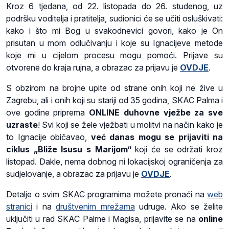
Kroz 6 tjedana, od 22. listopada do 26. studenog, uz
podršku voditelja i pratitelja, sudionici će se učiti osluškivati:
kako i što mi Bog u svakodnevici govori, kako je On
prisutan u mom odlučivanju i koje su Ignacijeve metode
koje mi u cijelom procesu mogu pomoći. Prijave su
otvorene do kraja rujna, a obrazac za prijavu je
OVDJE
.
S obzirom na brojne upite od strane onih koji ne žive u
Zagrebu, ali i onih koji su stariji od 35 godina, SKAC Palma i
ove godine priprema
ONLINE duhovne vježbe za sve
uzraste
! Svi koji se žele vježbati u molitvi na način kako je
to Ignacije običavao,
već danas mogu se prijaviti na
ciklus „Bliže Isusu s Marijom“
koji će se održati kroz
listopad. Dakle, nema dobnog ni lokacijskoj ograničenja za
sudjelovanje, a obrazac za prijavu je
OVDJE
.
Detalje o svim SKAC programima možete pronaći na
web
stranici
i na
društvenim mrežama
udruge. Ako se želite
uključiti u rad SKAC Palme i Magisa, prijavite se na
online