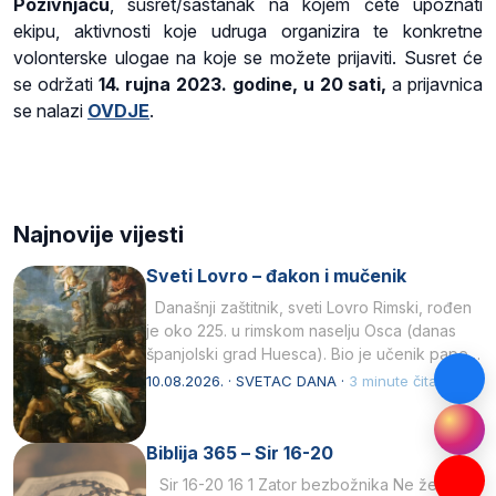
Pozivnjaču
, susret/sastanak na kojem ćete upoznati
ekipu, aktivnosti koje udruga organizira te konkretne
volonterske ulogae na koje se možete prijaviti. Susret će
se održati
14. rujna 2023. godine, u 20 sati,
a prijavnica
se nalazi
OVDJE
.
Najnovije vijesti
Sveti Lovro – đakon i mučenik
Današnji zaštitnik, sveti Lovro Rimski, rođen
je oko 225. u rimskom naselju Osca (danas
španjolski grad Huesca). Bio je učenik pape…
10.08.2026. · SVETAC DANA ·
3 minute čitanja
Biblija 365 – Sir 16-20
Sir 16-20 16 1 Zator bezbožnika Ne želi