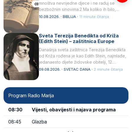
mnoštva nevrijedne djece i ne raduj se
bezbožnim sinovima.2 Ma koliko ih bilo,…
10.08.2026. · BIBLIJA ·
11 minute čitanja
Sveta Terezija Benedikta od Križa
(Edith Stein) – zaštitnica Europe
Današnja sveta zaštitnica Terezija Benedikta
od Križa rođena je kao Edith Stein, najmlađe,
jedanaesto dijete židovske obitelji, 12.
listopada 1891, u Wrocławu…
09.08.2026. · SVETAC DANA ·
2 minute čitanja
Program Radio Marija
08:30
Vijesti, obavijesti i najava programa
08:45
Glazba