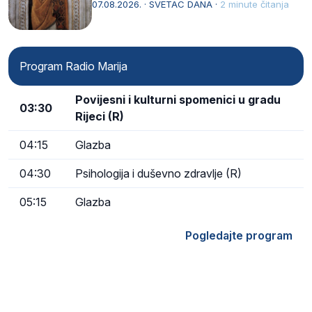
afričkim…
07.08.2026. · SVETAC DANA ·
2 minute čitanja
Program Radio Marija
Povijesni i kulturni spomenici u gradu
03:30
Rijeci (R)
04:15
Glazba
04:30
Psihologija i duševno zdravlje (R)
05:15
Glazba
Pogledajte program