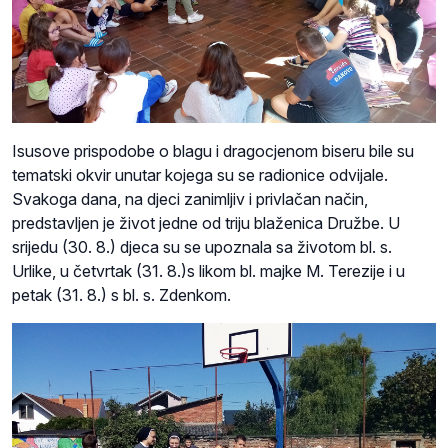
Isusove prispodobe o blagu i dragocjenom biseru bile su
tematski okvir unutar kojega su se radionice odvijale.
Svakoga dana, na djeci zanimljiv i privlačan način,
predstavljen je život jedne od triju blaženica Družbe. U
srijedu (30. 8.) djeca su se upoznala sa životom bl. s.
Urlike, u četvrtak (31. 8.)s likom bl. majke M. Terezije i u
petak (31. 8.) s bl. s. Zdenkom.