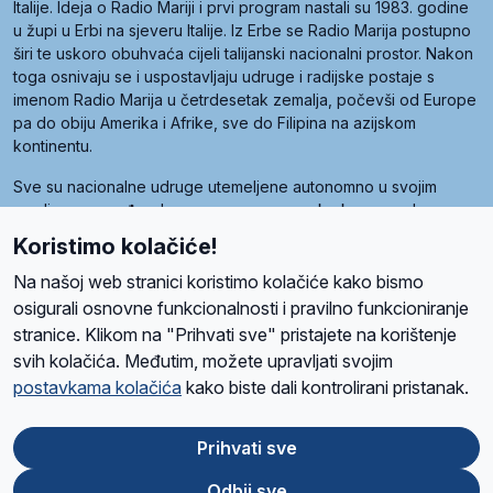
Italije. Ideja o Radio Mariji i prvi program nastali su 1983. godine
u župi u Erbi na sjeveru Italije. Iz Erbe se Radio Marija postupno
širi te uskoro obuhvaća cijeli talijanski nacionalni prostor. Nakon
toga osnivaju se i uspostavljaju udruge i radijske postaje s
imenom Radio Marija u četrdesetak zemalja, počevši od Europe
pa do obiju Amerika i Afrike, sve do Filipina na azijskom
kontinentu.
Sve su nacionalne udruge utemeljene autonomno u svojim
zemljama, a međusobna su povezane preko krovne udruge
pod nazivom Svjetska obitelj Radio Marije (World Family of
Koristimo kolačiće!
Radio Maria). Svjetsku obitelj utemeljilo je sedam članica, među
kojima je i hrvatska Udruga Radio Marija.
Na našoj web stranici koristimo kolačiće kako bismo
osigurali osnovne funkcionalnosti i pravilno funkcioniranje
stranice. Klikom na "Prihvati sve" pristajete na korištenje
svih kolačića. Međutim, možete upravljati svojim
O nama
Radio
Program
Volonteri
Prijatelji
Kontakt
Pravila privatnosti
postavkama kolačića
kako biste dali kontrolirani pristanak.
Kolačići
Uvjeti korištenja
Ova stranica je zaštićena Google reCAPTCHA sustavom
Prihvati sve
Odbij sve