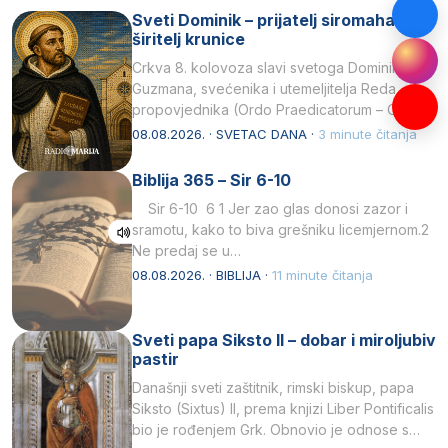
Sveti Dominik – prijatelj siromaha i
širitelj krunice
Crkva 8. kolovoza slavi svetoga Dominika
Guzmana, svećenika i utemeljitelja Reda
propovjednika (Ordo Praedicatorum – OP).
Svojim životom, dubokom ljubavlju prema
08.08.2026. · SVETAC DANA ·
3 minute čitanja
Kristu…
Biblija 365 – Sir 6-10
Sir 6-10 6 1 Jer zao glas donosi zazor i
sramotu, kako to biva grešniku licemjernom.2
Ne predaj se u…
08.08.2026. · BIBLIJA ·
11 minute čitanja
Sveti papa Siksto II – dobar i miroljubiv
pastir
Današnji sveti zaštitnik, rimski biskup, papa
Siksto (Sixtus) II, prema knjizi Liber Pontificalis
bio je rođenjem Grk. Obnovio je odnose s