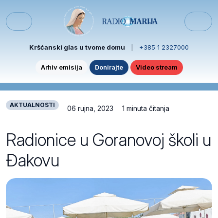
Skip to content
Skip to footer
Menu
Kršćanski glas u tvome domu
|
+385 1 2327000
Arhiv emisija
Donirajte
Video stream
AKTUALNOSTI
06 rujna, 2023
1 minuta čitanja
Radionice u Goranovoj školi u
Đakovu