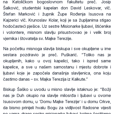
na Katoličkom bogoslovnom fakultetu preč. Josip
Šalković, studentski kapelan don David Leskovar, vlč.
Štefan Marković i župnik Župe Rođenja Isusova na
Kajzerici vlč. Krunoslav Kolar, koji je sa župljanima stigao
hodočasteći pješice. Uz sestre Misionarke ljubavi, štićenike
i volontere, misnom slavlju prisustvovao je i velik broj
vjernika i štovatelja sv. Majke Terezije.
Na početku misnoga slavlja biskupa i sve okupljene u ime
sestara pozdravio je preč. Puškarić. “Toliko nas je
okupljenih, kako u ovoj kapelici, tako i ispred same
kapelice, a sve u našem samostanu i mjestu dobrote i
ljubavi koje je započela današnja slavljenica, ona koju
častimo danas – sv. Majka Terezija iz Kalkute.”
Biskup Šaško u uvodu u misno slavlje istaknuo je: “Božji
nas je Duh okupio na slavlje milosrđa i ljubavi u ovome
Isusovom domu, u ‘Domu Majke Terezije’ i u domu Crkve,
da bismo prinijeli hvalu Bogu za vidljivost Radosne vijesti
po vama, drage sestre misionarke ljubavi, kojima čestitamo