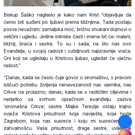
Biskup Šaško naglasio je kako nam Krist “objavljuje da
ćemo biti suđeni po ljubavi prema bližnjima. Tada postaju
posve nevažnim: zemaljska moć, brižno stvarani dojmovi o
veličini i ugledu. Jedine istinske časti i imena bit će: maleni,
bližnji, braća i sestre. To su i sada, na što nas ovo
Evanđelje, u svojoj radosti i ozbiljnosti najizravnije vraća.
Oni koji se ugledaju u Kristovu ljubav, ugledat će vječnu
radost.”
“Danas, kada se često čuje govor o siromaštvu, s pravom
ističući potrebu življenja nenavezanosti nas vjernika, nas
Crkve na prolazno; danas, kada se s različitim ciljevima i
nerijetko sa svrhom oprečnom evanđelju zaziva
‘siromašna Crkva’, sestre Majke Terezije ostaju trajno
svježa Kristova prisutnost koja naviješta, koja hoda
Zagrebom, koja nas susreće i koju mi susrećemo sa
zahvalnošću. Vaša prisutnost, drage sestre, uvijek je