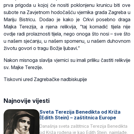
prva prigoda u kojoj će nositi poklonjenu krunicu biti ove
subote na Zavjetnom hodočašću vjernika grada Zagreba u
Mariju Bistricu. Dodao je kako je Crkvi posebno draga
Majka Terezija, a njena relikvija, “taj komadić tijela nije
ovdje radi prolaznosti tijela, nego onoga što nosi – sve što
u našem sjećanju, u našem spomenu, u našem duhovnom
životu govori o tragu Božje ljubavi.”
Nakon misnoga slavlja vjernici su imali priliku častiti relikvije
sv. Majke Terezije.
Tiskovni ured Zagrebačke nadbiskupije
Najnovije vijesti
Sveta Terezija Benedikta od Križa
(Edith Stein) – zaštitnica Europe
Današnja sveta zaštitnica Terezija Benedikta
od Križa rođena je kao Edith Stein, najmlađe,