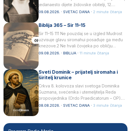
jedanaesto dijete židovske obitelji, 12.
listopada 1891, u Wrocławu…
09.08.2026. · SVETAC DANA ·
2 minute čitanja
Biblija 365 – Sir 11–15
Sir 11–15 111 Ne pouzdaj se u izgled Mudrost
uzvisuje glavu siromahui posađuje ga među
knezove.2 Ne hvali čovjeka po obličju
njegovui…
09.08.2026. · BIBLIJA ·
11 minute čitanja
Sveti Dominik – prijatelj siromaha i
širitelj krunice
Crkva 8. kolovoza slavi svetoga Dominika
Guzmana, svećenika i utemeljitelja Reda
propovjednika (Ordo Praedicatorum – OP).
Svojim životom, dubokom ljubavlju prema
08.08.2026. · SVETAC DANA ·
3 minute čitanja
Kristu…