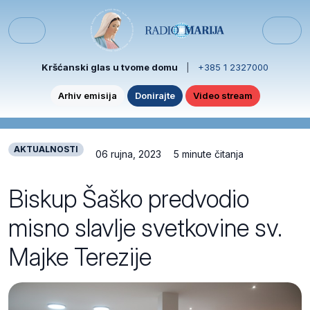
Skip to content
Skip to footer
Menu
Kršćanski glas u tvome domu
|
+385 1 2327000
Arhiv emisija
Donirajte
Video stream
AKTUALNOSTI
06 rujna, 2023
5 minute čitanja
Biskup Šaško predvodio
misno slavlje svetkovine sv.
Majke Terezije