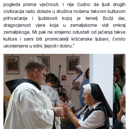
pogleda prema vječnosti. I nije čudno da ljudi drugih
civilizacija rado dolaze u društva nošena takvom kulturom
prihvaćanja i ljudskosti kojoj je temelj Božji dar,
dragocjenost vjere koja u zemaljskome vidi onkraj
zemaljskoga. Mi pak ne smijemo odustati od jačanja takve
kulture i sami biti promicatelji kršćanske ljubavi, čvrsto
ukorijenjene u istini, ljepoti i dobru.”