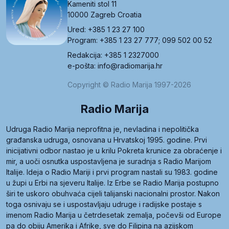
Kameniti stol 11
10000 Zagreb Croatia
Ured: +385 1 23 27 100
Program: +385 1 23 27 777; 099 502 00 52
Redakcija: +385 1 2327000
e-pošta: info@radiomarija.hr
Copyright © Radio Marija 1997-2026
Radio Marija
Udruga Radio Marija neprofitna je, nevladina i nepolitička
građanska udruga, osnovana u Hrvatskoj 1995. godine. Prvi
inicijativni odbor nastao je u krilu Pokreta krunice za obraćenje i
mir, a uoči osnutka uspostavljena je suradnja s Radio Marijom
Italije. Ideja o Radio Mariji i prvi program nastali su 1983. godine
u župi u Erbi na sjeveru Italije. Iz Erbe se Radio Marija postupno
širi te uskoro obuhvaća cijeli talijanski nacionalni prostor. Nakon
toga osnivaju se i uspostavljaju udruge i radijske postaje s
imenom Radio Marija u četrdesetak zemalja, počevši od Europe
pa do obiju Amerika i Afrike, sve do Filipina na azijskom