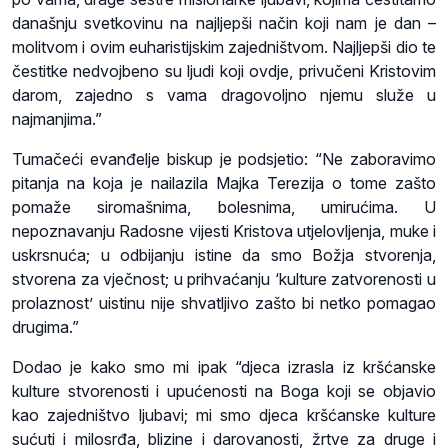
današnju svetkovinu na najljepši način koji nam je dan –
molitvom i ovim euharistijskim zajedništvom. Najljepši dio te
čestitke nedvojbeno su ljudi koji ovdje, privučeni Kristovim
darom, zajedno s vama dragovoljno njemu služe u
najmanjima.”
Tumačeći evanđelje biskup je podsjetio: “Ne zaboravimo
pitanja na koja je nailazila Majka Terezija o tome zašto
pomaže siromašnima, bolesnima, umirućima. U
nepoznavanju Radosne vijesti Kristova utjelovljenja, muke i
uskrsnuća; u odbijanju istine da smo Božja stvorenja,
stvorena za vječnost; u prihvaćanju ‘kulture zatvorenosti u
prolaznost’ uistinu nije shvatljivo zašto bi netko pomagao
drugima.”
Dodao je kako smo mi ipak “djeca izrasla iz kršćanske
kulture stvorenosti i upućenosti na Boga koji se objavio
kao zajedništvo ljubavi; mi smo djeca kršćanske kulture
sućuti i milosrđa, blizine i darovanosti, žrtve za druge i