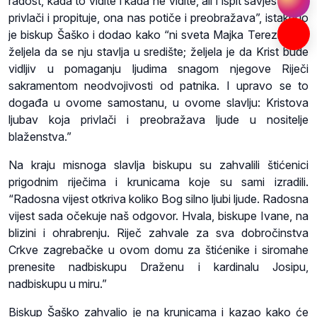
radost, kada to vidite i kada ne vidite, ali i ispit savjesti; ona
privlači i propituje, ona nas potiče i preobražava”, istaknuo
je biskup Šaško i dodao kako “ni sveta Majka Terezija nije
željela da se nju stavlja u središte; željela je da Krist bude
vidljiv u pomaganju ljudima snagom njegove Riječi
sakramentom neodvojivosti od patnika. I upravo se to
događa u ovome samostanu, u ovome slavlju: Kristova
ljubav koja privlači i preobražava ljude u nositelje
blaženstva.”
Na kraju misnoga slavlja biskupu su zahvalili štićenici
prigodnim riječima i krunicama koje su sami izradili.
“Radosna vijest otkriva koliko Bog silno ljubi ljude. Radosna
vijest sada očekuje naš odgovor. Hvala, biskupe Ivane, na
blizini i ohrabrenju. Riječ zahvale za sva dobročinstva
Crkve zagrebačke u ovom domu za štićenike i siromahe
prenesite nadbiskupu Draženu i kardinalu Josipu,
nadbiskupu u miru.”
Biskup Šaško zahvalio je na krunicama i kazao kako će