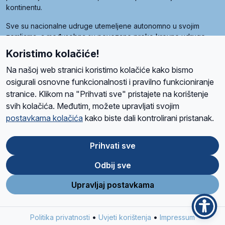
kontinentu.
Sve su nacionalne udruge utemeljene autonomno u svojim
zemljama, a međusobna su povezane preko krovne udruge
pod nazivom Svjetska obitelj Radio Marije (World Family of
Koristimo kolačiće!
Radio Maria). Svjetsku obitelj utemeljilo je sedam članica, među
kojima je i hrvatska Udruga Radio Marija.
Na našoj web stranici koristimo kolačiće kako bismo
osigurali osnovne funkcionalnosti i pravilno funkcioniranje
stranice. Klikom na "Prihvati sve" pristajete na korištenje
svih kolačića. Međutim, možete upravljati svojim
O nama
Radio
Program
Volonteri
Prijatelji
Kontakt
Pravila privatnosti
postavkama kolačića
kako biste dali kontrolirani pristanak.
Kolačići
Uvjeti korištenja
Ova stranica je zaštićena Google reCAPTCHA sustavom
Prihvati sve
Odbij sve
App
Google
Store
Play
Upravljaj postavkama
Design and development
SIK
&
C-Tel
•
•
Politika privatnosti
Uvjeti korištenja
Impressum