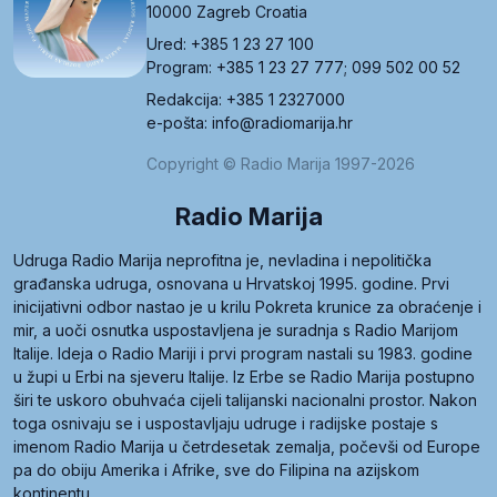
10000 Zagreb Croatia
Ured: +385 1 23 27 100
Program: +385 1 23 27 777; 099 502 00 52
Redakcija: +385 1 2327000
e-pošta: info@radiomarija.hr
Copyright © Radio Marija 1997-2026
Radio Marija
Udruga Radio Marija neprofitna je, nevladina i nepolitička
građanska udruga, osnovana u Hrvatskoj 1995. godine. Prvi
inicijativni odbor nastao je u krilu Pokreta krunice za obraćenje i
mir, a uoči osnutka uspostavljena je suradnja s Radio Marijom
Italije. Ideja o Radio Mariji i prvi program nastali su 1983. godine
u župi u Erbi na sjeveru Italije. Iz Erbe se Radio Marija postupno
širi te uskoro obuhvaća cijeli talijanski nacionalni prostor. Nakon
toga osnivaju se i uspostavljaju udruge i radijske postaje s
imenom Radio Marija u četrdesetak zemalja, počevši od Europe
pa do obiju Amerika i Afrike, sve do Filipina na azijskom
kontinentu.