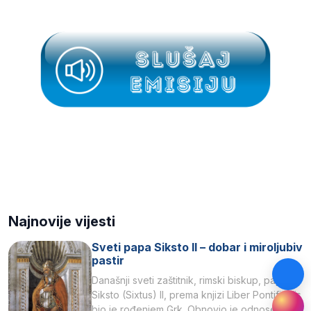
Najnovije vijesti
Sveti papa Siksto II – dobar i miroljubiv
pastir
Današnji sveti zaštitnik, rimski biskup, papa
Siksto (Sixtus) II, prema knjizi Liber Pontificalis
bio je rođenjem Grk. Obnovio je odnose s