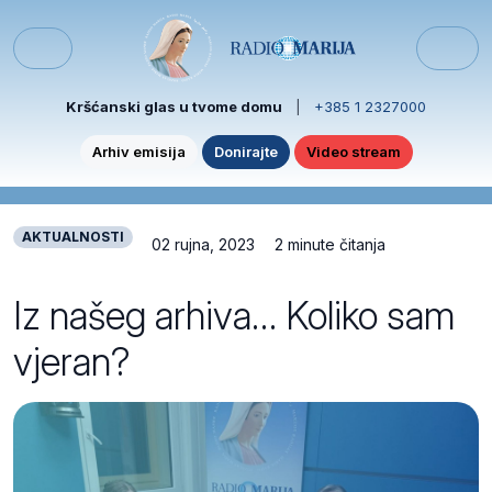
Skip to content
Skip to footer
Menu
Kršćanski glas u tvome domu
|
+385 1 2327000
Arhiv emisija
Donirajte
Video stream
AKTUALNOSTI
02 rujna, 2023
2 minute čitanja
Iz našeg arhiva… Koliko sam
vjeran?