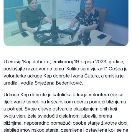
U emisiji ‘Kap dobrote’, emitiranoj 19. srpnja 2023. godine,
poslušajte razgovor na temu ‘Koliko sam vjeran?’. Gošća je
volonterka udruge Kap dobrote Ivana Čutura, a emisiju je
uredila i vodila Snježana Bedeniković.
Udruga Kap dobrote je katolička udruga volontera čije se
djelovanje temelji na kršćanskom učenju pomoći bližnjemu
u potrebi. Svoje ciljeve ostvaruje okupljanjem onih koji
svoju vjeru žele svjedočiti djelatnom ljubavlju prema
bližnjima, neposredno pomažući osobe starije životne dobi,
slabijeg imovinskog stanja, osamljene i ostavljene koji se ne