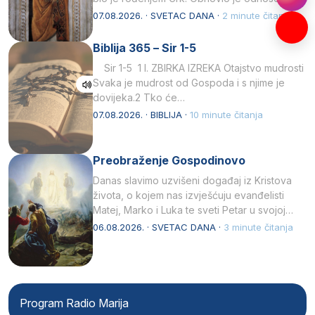
afričkim…
07.08.2026. · SVETAC DANA ·
2 minute čitanja
Biblija 365 – Sir 1-5
Sir 1-5 1 I. ZBIRKA IZREKA Otajstvo mudrosti
Svaka je mudrost od Gospoda i s njime je
dovijeka.2 Tko će…
07.08.2026. · BIBLIJA ·
10 minute čitanja
Preobraženje Gospodinovo
Danas slavimo uzvišeni događaj iz Kristova
života, o kojem nas izvješćuju evanđelisti
Matej, Marko i Luka te sveti Petar u svojoj
drugoj…
06.08.2026. · SVETAC DANA ·
3 minute čitanja
Program Radio Marija