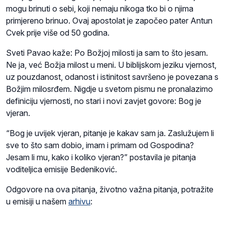
mogu brinuti o sebi, koji nemaju nikoga tko bi o njima
primjereno brinuo. Ovaj apostolat je započeo pater Antun
Cvek prije više od 50 godina.
Sveti Pavao kaže: Po Božjoj milosti ja sam to što jesam.
Ne ja, već Božja milost u meni. U biblijskom jeziku vjernost,
uz pouzdanost, odanost i istinitost savršeno je povezana s
Božjim milosrđem. Nigdje u svetom pismu ne pronalazimo
definiciju vjernosti, no stari i novi zavjet govore: Bog je
vjeran.
“Bog je uvijek vjeran, pitanje je kakav sam ja. Zaslužujem li
sve to što sam dobio, imam i primam od Gospodina?
Jesam li mu, kako i koliko vjeran?” postavila je pitanja
voditeljica emisije Bedeniković.
Odgovore na ova pitanja, životno važna pitanja, potražite
u emisiji u našem
arhivu
: