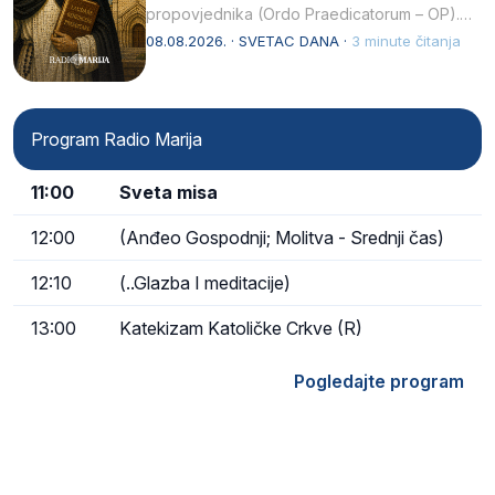
propovjednika (Ordo Praedicatorum – OP).
Svojim životom, dubokom ljubavlju prema
08.08.2026. · SVETAC DANA ·
3 minute čitanja
Kristu…
Program Radio Marija
11:00
Sveta misa
12:00
(Anđeo Gospodnji; Molitva - Srednji čas)
12:10
(..Glazba I meditacije)
13:00
Katekizam Katoličke Crkve (R)
Pogledajte program