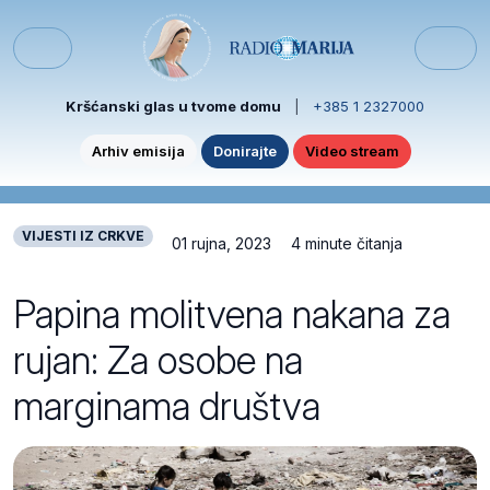
Skip to content
Skip to footer
Menu
Kršćanski glas u tvome domu
|
+385 1 2327000
Arhiv emisija
Donirajte
Video stream
VIJESTI IZ CRKVE
01 rujna, 2023
4 minute čitanja
Papina molitvena nakana za
rujan: Za osobe na
marginama društva