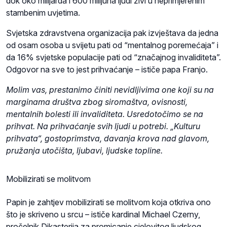
dok oko milijarda i 600 milijuna ljudi živi u neprimjerenim
stambenim uvjetima.
Svjetska zdravstvena organizacija pak izvještava da jedna
od osam osoba u svijetu pati od “mentalnog poremećaja” i
da 16% svjetske populacije pati od “značajnog invaliditeta”.
Odgovor na sve to jest prihvaćanje – ističe papa Franjo.
Molim vas, prestanimo činiti nevidljivima one koji su na
marginama društva zbog siromaštva, ovisnosti,
mentalnih bolesti ili invaliditeta. Usredotočimo se na
prihvat. Na prihvaćanje svih ljudi u potrebi. „Kulturu
prihvata“, gostoprimstva, davanja krova nad glavom,
pružanja utočišta, ljubavi, ljudske topline.
Mobilizirati se molitvom
Papin je zahtjev mobilizirati se molitvom koja otkriva ono
što je skriveno u srcu – ističe kardinal Michael Czerny,
pročelnik Dikasterija za promicanje cjelovitog ljudskog