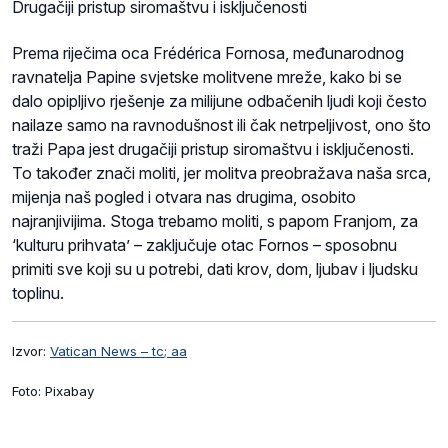
Drugačiji pristup siromaštvu i isključenosti
Prema riječima oca Frédérica Fornosa, međunarodnog
ravnatelja Papine svjetske molitvene mreže, kako bi se
dalo opipljivo rješenje za milijune odbačenih ljudi koji često
nailaze samo na ravnodušnost ili čak netrpeljivost, ono što
traži Papa jest drugačiji pristup siromaštvu i isključenosti.
To također znači moliti, jer molitva preobražava naša srca,
mijenja naš pogled i otvara nas drugima, osobito
najranjivijima. Stoga trebamo moliti, s papom Franjom, za
‘kulturu prihvata’ – zaključuje otac Fornos – sposobnu
primiti sve koji su u potrebi, dati krov, dom, ljubav i ljudsku
toplinu.
Izvor:
Vatican News – tc; aa
Foto: Pixabay