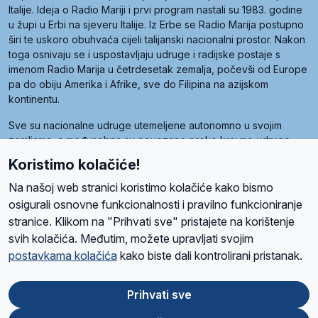
Italije. Ideja o Radio Mariji i prvi program nastali su 1983. godine
u župi u Erbi na sjeveru Italije. Iz Erbe se Radio Marija postupno
širi te uskoro obuhvaća cijeli talijanski nacionalni prostor. Nakon
toga osnivaju se i uspostavljaju udruge i radijske postaje s
imenom Radio Marija u četrdesetak zemalja, počevši od Europe
pa do obiju Amerika i Afrike, sve do Filipina na azijskom
kontinentu.
Sve su nacionalne udruge utemeljene autonomno u svojim
zemljama, a međusobna su povezane preko krovne udruge
pod nazivom Svjetska obitelj Radio Marije (World Family of
Koristimo kolačiće!
Radio Maria). Svjetsku obitelj utemeljilo je sedam članica, među
kojima je i hrvatska Udruga Radio Marija.
Na našoj web stranici koristimo kolačiće kako bismo
osigurali osnovne funkcionalnosti i pravilno funkcioniranje
stranice. Klikom na "Prihvati sve" pristajete na korištenje
svih kolačića. Međutim, možete upravljati svojim
O nama
Radio
Program
Volonteri
Prijatelji
Kontakt
Pravila privatnosti
postavkama kolačića
kako biste dali kontrolirani pristanak.
Kolačići
Uvjeti korištenja
Ova stranica je zaštićena Google reCAPTCHA sustavom
Prihvati sve