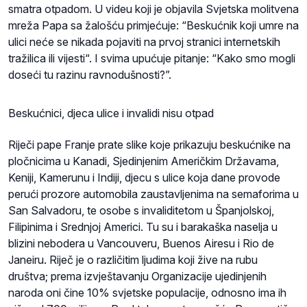
smatra otpadom. U videu koji je objavila Svjetska molitvena
mreža Papa sa žalošću primjećuje: “Beskućnik koji umre na
ulici neće se nikada pojaviti na prvoj stranici internetskih
tražilica ili vijesti“. I svima upućuje pitanje: “Kako smo mogli
doseći tu razinu ravnodušnosti?”.
Beskućnici, djeca ulice i invalidi nisu otpad
Riječi pape Franje prate slike koje prikazuju beskućnike na
pločnicima u Kanadi, Sjedinjenim Američkim Državama,
Keniji, Kamerunu i Indiji, djecu s ulice koja dane provode
perući prozore automobila zaustavljenima na semaforima u
San Salvadoru, te osobe s invaliditetom u Španjolskoj,
Filipinima i Srednjoj Americi. Tu su i barakaška naselja u
blizini nebodera u Vancouveru, Buenos Airesu i Rio de
Janeiru. Riječ je o različitim ljudima koji žive na rubu
društva; prema izvještavanju Organizacije ujedinjenih
naroda oni čine 10% svjetske populacije, odnosno ima ih