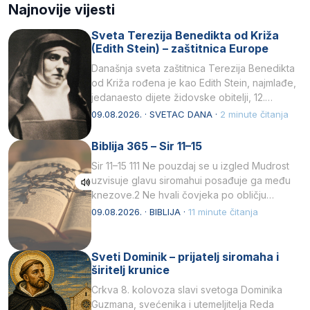
Najnovije vijesti
Sveta Terezija Benedikta od Križa
(Edith Stein) – zaštitnica Europe
Današnja sveta zaštitnica Terezija Benedikta
od Križa rođena je kao Edith Stein, najmlađe,
jedanaesto dijete židovske obitelji, 12.
listopada 1891, u Wrocławu…
09.08.2026. · SVETAC DANA ·
2 minute čitanja
Biblija 365 – Sir 11–15
Sir 11–15 111 Ne pouzdaj se u izgled Mudrost
uzvisuje glavu siromahui posađuje ga među
knezove.2 Ne hvali čovjeka po obličju
njegovui…
09.08.2026. · BIBLIJA ·
11 minute čitanja
Sveti Dominik – prijatelj siromaha i
širitelj krunice
Crkva 8. kolovoza slavi svetoga Dominika
Guzmana, svećenika i utemeljitelja Reda