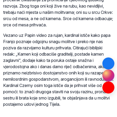
razvoja. Zbog toga oni koji žive na rubu, kao nevidljivi,
trebaju naći mjesta u našim molitvama; oni su u srcu Crkve:
srcu od mesa, a ne od kamena. Srce od kamena odbacuje;
srce od mesa prihvaća.
Vezano uz Papin video za rujan, kardinal ističe kako papa
Franjo poznaje odgojnu snagu molitve i preko nje nas
poziva da razvijamo kulturu prihvata. Citirajući biblijski
redak: „Kamen koji odbaciše graditelji, postade kamen
zaglavni“, dodaje kako ta poruka ostaje snažna i
vjerodostojna ako i danas damo riječ odbačenima, ako
priznamo neizbrisivo dostojanstvo onih koji su razapeti
nemilosrdnim gospodarstvom, arogancijom ili ravnodušjem.
Kardinal Czerny osim toga ističe da je prihvat više od
pomoći: to znači drugoga staviti na svoju razinu, pronaći
sestru ili brata koje smo izgubili, te objašnjava da u molitvi
postajemo udovi jednog Tijela.