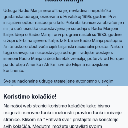
Udruga Radio Marija neprofitna je, nevladina i nepolitička
građanska udruga, osnovana u Hrvatskoj 1995. godine. Prvi
inicijativni odbor nastao je u krilu Pokreta krunice za obraćenje i
mir, a uoči osnutka uspostavljena je suradnja s Radio Marijom
Italije. Ideja o Radio Mariji i prvi program nastali su 1983. godine
u župi u Erbi na sjeveru Italije. Iz Erbe se Radio Marija postupno
širi te uskoro obuhvaća cijeli talijanski nacionalni prostor. Nakon
toga osnivaju se i uspostavljaju udruge i radijske postaje s
imenom Radio Marija u četrdesetak zemalja, počevši od Europe
pa do obiju Amerika i Afrike, sve do Filipina na azijskom
kontinentu.
Sve su nacionalne udruge utemeljene autonomno u svojim
zemljama, a međusobna su povezane preko krovne udruge
pod nazivom Svjetska obitelj Radio Marije (World Family of
Koristimo kolačiće!
Radio Maria). Svjetsku obitelj utemeljilo je sedam članica, među
kojima je i hrvatska Udruga Radio Marija.
Na našoj web stranici koristimo kolačiće kako bismo
osigurali osnovne funkcionalnosti i pravilno funkcioniranje
stranice. Klikom na "Prihvati sve" pristajete na korištenje
svih kolačića. Međutim, možete upravljati svojim