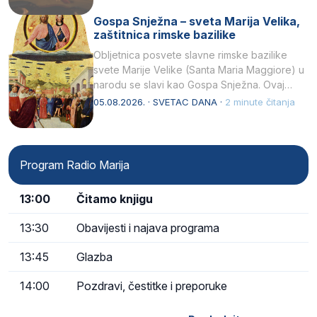
Gospa Snježna – sveta Marija Velika,
zaštitnica rimske bazilike
Obljetnica posvete slavne rimske bazilike
svete Marije Velike (Santa Maria Maggiore) u
narodu se slavi kao Gospa Snježna. Ovaj
naziv, Sancta Maria…
05.08.2026. · SVETAC DANA ·
2 minute čitanja
Program Radio Marija
13:00
Čitamo knjigu
13:30
Obavijesti i najava programa
13:45
Glazba
14:00
Pozdravi, čestitke i preporuke