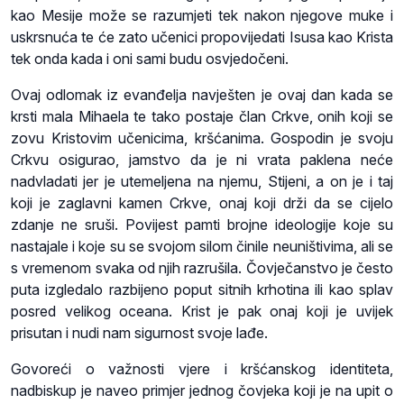
kao Mesije može se razumjeti tek nakon njegove muke i
uskrsnuća te će zato učenici propovijedati Isusa kao Krista
tek onda kada i oni sami budu osvjedočeni.
Ovaj odlomak iz evanđelja navješten je ovaj dan kada se
krsti mala Mihaela te tako postaje član Crkve, onih koji se
zovu Kristovim učenicima, kršćanima. Gospodin je svoju
Crkvu osigurao, jamstvo da je ni vrata paklena neće
nadvladati jer je utemeljena na njemu, Stijeni, a on je i taj
koji je zaglavni kamen Crkve, onaj koji drži da se cijelo
zdanje ne sruši. Povijest pamti brojne ideologije koje su
nastajale i koje su se svojom silom činile neuništivima, ali se
s vremenom svaka od njih razrušila. Čovječanstvo je često
puta izgledalo razbijeno poput sitnih krhotina ili kao splav
posred velikog oceana. Krist je pak onaj koji je uvijek
prisutan i nudi nam sigurnost svoje lađe.
Govoreći o važnosti vjere i kršćanskog identiteta,
nadbiskup je naveo primjer jednog čovjeka koji je na upit o