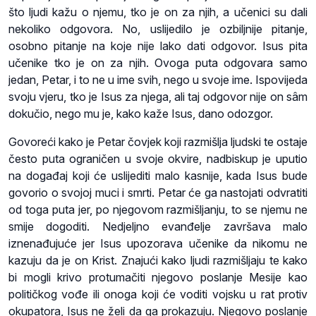
što ljudi kažu o njemu, tko je on za njih, a učenici su dali
nekoliko odgovora. No, uslijedilo je ozbiljnije pitanje,
osobno pitanje na koje nije lako dati odgovor. Isus pita
učenike tko je on za njih. Ovoga puta odgovara samo
jedan, Petar, i to ne u ime svih, nego u svoje ime. Ispovijeda
svoju vjeru, tko je Isus za njega, ali taj odgovor nije on sâm
dokučio, nego mu je, kako kaže Isus, dano odozgor.
Govoreći kako je Petar čovjek koji razmišlja ljudski te ostaje
često puta ograničen u svoje okvire, nadbiskup je uputio
na događaj koji će uslijediti malo kasnije, kada Isus bude
govorio o svojoj muci i smrti. Petar će ga nastojati odvratiti
od toga puta jer, po njegovom razmišljanju, to se njemu ne
smije dogoditi. Nedjeljno evanđelje završava malo
iznenađujuće jer Isus upozorava učenike da nikomu ne
kazuju da je on Krist. Znajući kako ljudi razmišljaju te kako
bi mogli krivo protumačiti njegovo poslanje Mesije kao
političkog vođe ili onoga koji će voditi vojsku u rat protiv
okupatora, Isus ne želi da ga prokazuju. Njegovo poslanje