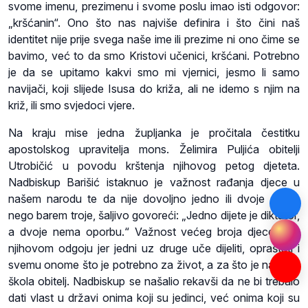
svome imenu, prezimenu i svome poslu imao isti odgovor:
„kršćanin“. Ono što nas najviše definira i što čini naš
identitet nije prije svega naše ime ili prezime ni ono čime se
bavimo, već to da smo Kristovi učenici, kršćani. Potrebno
je da se upitamo kakvi smo mi vjernici, jesmo li samo
navijači, koji slijede Isusa do križa, ali ne idemo s njim na
križ, ili smo svjedoci vjere.
Na kraju mise jedna župljanka je pročitala čestitku
apostolskog upravitelja mons. Želimira Puljića obitelji
Utrobičić u povodu krštenja njihovog petog djeteta.
Nadbiskup Barišić istaknuo je važnost rađanja djece u
našem narodu te da nije dovoljno jedno ili dvoje djece,
nego barem troje, šaljivo govoreći: „Jedno dijete je diktator,
a dvoje nema oporbu.“ Važnost većeg broja djece je u
njihovom odgoju jer jedni uz druge uče dijeliti, opraštati i
svemu onome što je potrebno za život, a za što je najbolja
škola obitelj. Nadbiskup se našalio rekavši da ne bi trebalo
dati vlast u državi onima koji su jedinci, već onima koji su