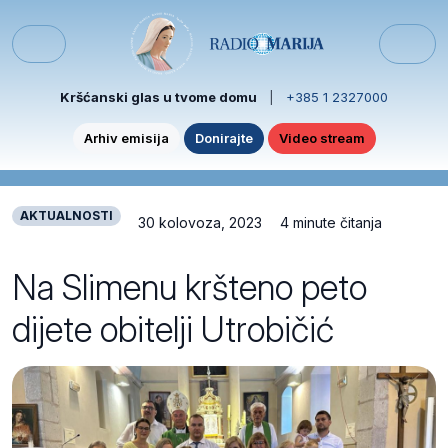
Skip to content
Skip to footer
Menu
Kršćanski glas u tvome domu
|
+385 1 2327000
Arhiv emisija
Donirajte
Video stream
AKTUALNOSTI
30 kolovoza, 2023
4 minute čitanja
Na Slimenu kršteno peto
dijete obitelji Utrobičić