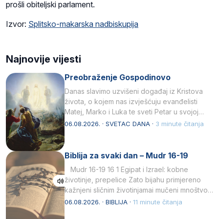
prošli obiteljski parlament.
Izvor:
Splitsko-makarska nadbiskupija
Najnovije vijesti
Preobraženje Gospodinovo
Danas slavimo uzvišeni događaj iz Kristova
života, o kojem nas izvješćuju evanđelisti
Matej, Marko i Luka te sveti Petar u svojoj
drugoj…
06.08.2026. · SVETAC DANA ·
3 minute čitanja
Biblija za svaki dan – Mudr 16-19
Mudr 16-19 16 1 Egipat i Izrael: kobne
životinje, prepelice Zato bijahu primjereno
kažnjeni sličnim životinjamai mučeni mnoštvom
kukaca.2 A narod…
06.08.2026. · BIBLIJA ·
11 minute čitanja