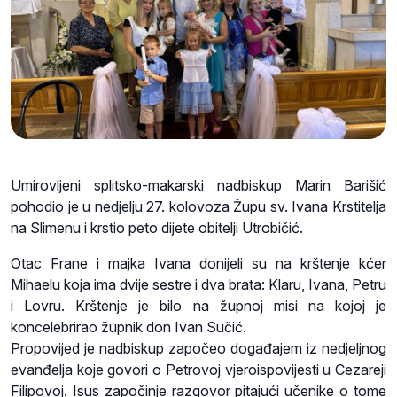
Umirovljeni splitsko-makarski nadbiskup Marin Barišić
pohodio je u nedjelju 27. kolovoza Župu sv. Ivana Krstitelja
na Slimenu i krstio peto dijete obitelji Utrobičić.
Otac Frane i majka Ivana donijeli su na krštenje kćer
Mihaelu koja ima dvije sestre i dva brata: Klaru, Ivana, Petru
i Lovru. Krštenje je bilo na župnoj misi na kojoj je
koncelebrirao župnik don Ivan Sučić.
Propovijed je nadbiskup započeo događajem iz nedjeljnog
evanđelja koje govori o Petrovoj vjeroispovijesti u Cezareji
Filipovoj. Isus započinje razgovor pitajući učenike o tome