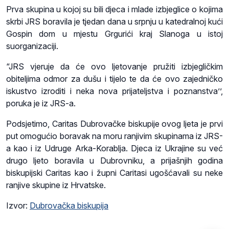
Prva skupina u kojoj su bili djeca i mlade izbjeglice o kojima
skrbi JRS boravila je tjedan dana u srpnju u katedralnoj kući
Gospin dom u mjestu Grgurići kraj Slanoga u istoj
suorganizaciji.
“JRS vjeruje da će ovo ljetovanje pružiti izbjegličkim
obiteljima odmor za dušu i tijelo te da će ovo zajedničko
iskustvo izroditi i neka nova prijateljstva i poznanstva’’,
poruka je iz JRS-a.
Podsjetimo, Caritas Dubrovačke biskupije ovog ljeta je prvi
put omogućio boravak na moru ranjivim skupinama iz JRS-
a kao i iz Udruge Arka-Korablja. Djeca iz Ukrajine su već
drugo ljeto boravila u Dubrovniku, a prijašnjih godina
biskupijski Caritas kao i župni Caritasi ugošćavali su neke
ranjive skupine iz Hrvatske.
Izvor:
Dubrovačka biskupija