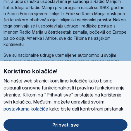
mir, a uoči osnutka uspostavljena je suradnja s Radio Marijom
Italije. Ideja o Radio Mariji i prvi program nastali su 1983. godine
u župi u Erbi na sjeveru Italije. Iz Erbe se Radio Marija postupno
širi te uskoro obuhvaća cijeli talijanski nacionalni prostor. Nakon
toga osnivaju se i uspostavljaju udruge i radijske postaje s
imenom Radio Marija u četrdesetak zemalja, počevši od Europe
pa do obiju Amerika i Afrike, sve do Filipina na azijskom
kontinentu.
Sve su nacionalne udruge utemeljene autonomno u svojim
zemljama, a međusobna su povezane preko krovne udruge
pod nazivom Svjetska obitelj Radio Marije (World Family of
Koristimo kolačiće!
Radio Maria). Svjetsku obitelj utemeljilo je sedam članica, među
kojima je i hrvatska Udruga Radio Marija.
Na našoj web stranici koristimo kolačiće kako bismo
osigurali osnovne funkcionalnosti i pravilno funkcioniranje
stranice. Klikom na "Prihvati sve" pristajete na korištenje
svih kolačića. Međutim, možete upravljati svojim
O nama
Radio
Program
Volonteri
Prijatelji
Kontakt
Pravila privatnosti
postavkama kolačića
kako biste dali kontrolirani pristanak.
Kolačići
Uvjeti korištenja
Ova stranica je zaštićena Google reCAPTCHA sustavom
Prihvati sve