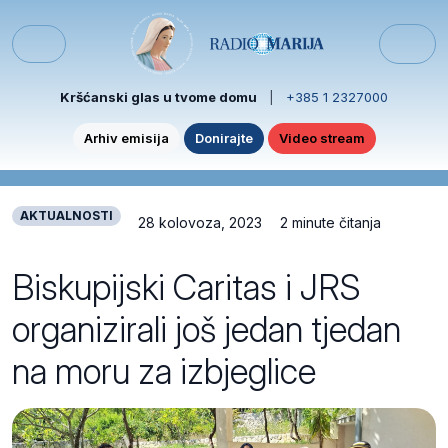
Skip to content
Skip to footer
Menu
Kršćanski glas u tvome domu
|
+385 1 2327000
Arhiv emisija
Donirajte
Video stream
AKTUALNOSTI
28 kolovoza, 2023
2 minute čitanja
Biskupijski Caritas i JRS
organizirali još jedan tjedan
na moru za izbjeglice