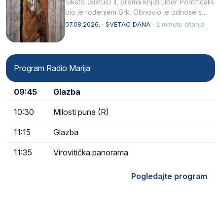
Siksto (Sixtus) II, prema knjizi Liber Pontificalis
bio je rođenjem Grk. Obnovio je odnose s
afričkim…
07.08.2026. · SVETAC DANA ·
2 minute čitanja
Program Radio Marija
09:45
Glazba
10:30
Milosti puna (R)
11:15
Glazba
11:35
Virovitička panorama
Pogledajte program