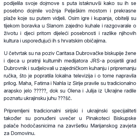
podijelila svoje dojmove s puta istaknuvši kako su ih se
posebno dojmile vožnja Pelješkim mostom i prekrasne
plaže koje su putem vidjeli. Osim igre i kupanja, obitelji su
tijekom boravka u Slanom zajedno kuhale i razgovarale o
životu i djeci pritom dijeleći posebnosti i razlike njihovih
kultura i uspoređujući ih s hrvatskim običajima.
U četvrtak su na poziv Caritasa Dubrovačke biskupije žene
i djeca u pratnji kulturnih medijatora JRS-a posjetili grad
Dubrovnik i sudjelovali u zajedničkom kuhanju i pripremanju
ručka, što je popratila lokalna televizija i o tome napravila
prilog. Maha, Fatima i Nahla iz Sirije pravile su tradicionalno
arapsko jelo ?????, dok su Olena i Julija iz Ukrajine radile
poznatu ukrajinsku juhu ???šč.
Pripremljeni tradicionalni sirijski i ukrajinski specijaliteti
također su ponuđeni uvečer u Pinakoteci Biskupske
palače hodočasnicima na završetku Marijanskog zavjeta
za Domovinu.