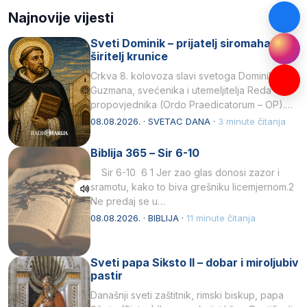
Najnovije vijesti
Sveti Dominik – prijatelj siromaha i
širitelj krunice
Crkva 8. kolovoza slavi svetoga Dominika
Guzmana, svećenika i utemeljitelja Reda
propovjednika (Ordo Praedicatorum – OP).
Svojim životom, dubokom ljubavlju prema
08.08.2026. · SVETAC DANA ·
3 minute čitanja
Kristu…
Biblija 365 – Sir 6-10
Sir 6-10 6 1 Jer zao glas donosi zazor i
sramotu, kako to biva grešniku licemjernom.2
Ne predaj se u…
08.08.2026. · BIBLIJA ·
11 minute čitanja
Sveti papa Siksto II – dobar i miroljubiv
pastir
Današnji sveti zaštitnik, rimski biskup, papa