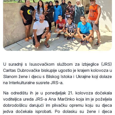
U suradnji s Isusovačkom službom za izbjeglice (JRS)
Caritas Dubrovačke biskupije ugostio je krajem kolovoza u
Slanom žene i djecu s Bliskog Istoka i Ukrajine koji dolaze
na Interkulturalne susrete JRS-a.
Na odredištu ih je u ponedjeljak 21. kolovoza dočekala
voditeljica ureda JRS-a Ana Marčinko koja im je poželjela
dobrodošlicu darujući im plivačku opremu koju su djeca
jedva dočekala isprobati. Po dolasku su žene i djeca