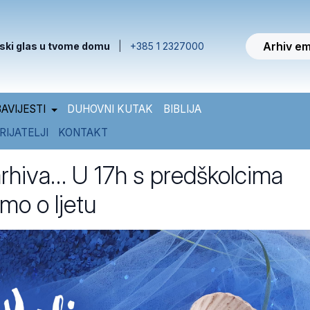
Arhiv em
ski glas u tvome domu
|
+385 1 2327000
AVIJESTI
DUHOVNI KUTAK
BIBLIJA
RIJATELJI
KONTAKT
arhiva… U 17h s predškolcima
mo o ljetu