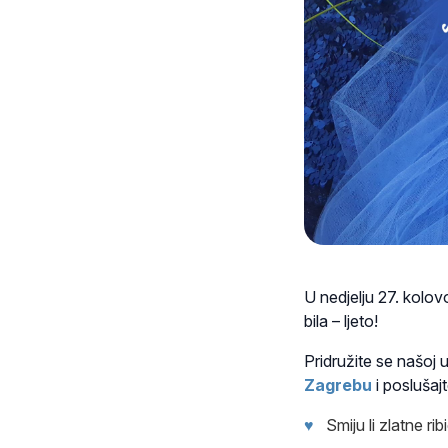
U nedjelju 27. kolov
bila – ljeto!
Pridružite se našoj u
Zagrebu
i poslušaj
♥
Smiju li zlatne ri