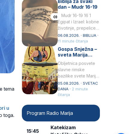
Biblija za svaki
Petar u svojoj
dan – Mudr 16-19
drugoj…
Mudr 16-19 16 1
Egipat i Izrael: kobne
životinje, prepelice
Zato bijahu
06.08.2026. · BIBLIJA ·
primjereno kažnjeni
11 minute čitanja
sličnim životinjamai
Gospa Snježna –
mučeni mnoštvom
sveta Marija
kukaca.2 A narod…
Velika, zaštitnica
Obljetnica posvete
rimske bazilike
slavne rimske
bazilike svete Marije
Velike (Santa Maria
05.08.2026. · SVETAC
je tema
Maggiore) u narodu
DANA ·
2 minute
se slavi kao Gospa
čitanja
Snježna. Ovaj naziv,
Sancta Maria…
ri u
Program Radio Marija
o toga.
Katekizam
15:45