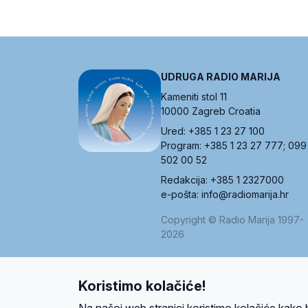
UDRUGA RADIO MARIJA
Kameniti stol 11
10000 Zagreb Croatia
Ured: +385 1 23 27 100
Program: +385 1 23 27 777; 099
502 00 52
Redakcija: +385 1 2327000
e-pošta: info@radiomarija.hr
Copyright © Radio Marija 1997-
2026
Koristimo kolačiće!
O nama
Radio
Program
Volonteri
Prijatelji
Kontakt
Pravi
Na našoj web stranici koristimo kolačiće kako 