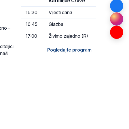
Katoličke Crkve
16:30
Vijesti dana
16:45
Glazba
bno –
17:00
Živimo zajedno (R)
teljici
Pogledajte program
 naši