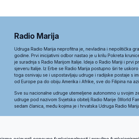
Radio Marija
Udruga Radio Marija neprofitna je, nevladina i nepolitička 
godine. Prvi inicijativni odbor nastao je u krilu Pokreta kruni
je suradnja s Radio Marijom Italije. Ideja o Radio Mariji i prvi
sjeveru Italije. Iz Erbe se Radio Marija postupno širi te uskoro
toga osnivaju se i uspostavljaju udruge i radijske postaje s
od Europe pa do obiju Amerika i Afrike, sve do Filipina na az
Sve su nacionalne udruge utemeljene autonomno u svojim 
udruge pod nazivom Svjetska obitelj Radio Marije (World Famil
sedam članica, među kojima je i hrvatska Udruga Radio Marij
la privatnosti
Kolačići
Uvjeti korištenja
bismo osigurali osnovne funkcionalnosti i pravilno funkcioniran