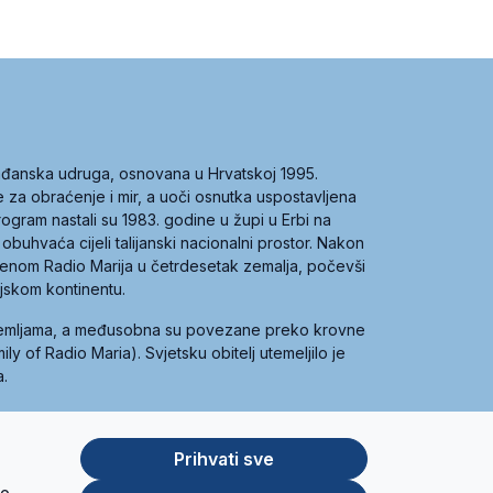
građanska udruga, osnovana u Hrvatskoj 1995.
ce za obraćenje i mir, a uoči osnutka uspostavljena
 program nastali su 1983. godine u župi u Erbi na
 obuhvaća cijeli talijanski nacionalni prostor. Nakon
 imenom Radio Marija u četrdesetak zemalja, počevši
ijskom kontinentu.
zemljama, a međusobna su povezane preko krovne
y of Radio Maria). Svjetsku obitelj utemeljilo je
a.
Prihvati sve
je