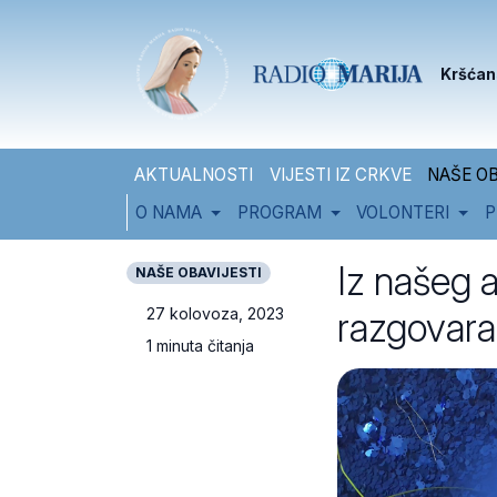
Skip to content
Skip to footer
Kršćan
AKTUALNOSTI
VIJESTI IZ CRKVE
NAŠE OB
O NAMA
PROGRAM
VOLONTERI
P
Iz našeg 
NAŠE OBAVIJESTI
razgovara
27 kolovoza, 2023
1 minuta čitanja