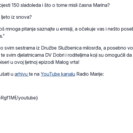
pojesti 150 sladoleda i što o tome misli časna Marina?
ljeto iz snova?
oš mnoga pitanja saznajte u emisiji, a očekuje vas i nešto pose
a.”
o svim sestrama iz Družbe Službenica milosrđa, a posebno vodi
 te svim djelatnicama DV Dobri i roditeljima koji su omogućili da
biseri u ovoj ljetnoj epizodi Malog vrta!
ušati u
arhivu
te na
YouTube kanalu
Radio Marije:
oRgf1M{/youtube}