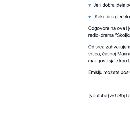
♥
Je li dobra ideja 
♥
Kako bi izgledalo 
Odgovore na ova i j
radio-drama “Školjk
Od srca zahvaljujem
vrtića, časnoj Marini
mali gosti sjaje kao 
Emisiju možete posl
{youtube}v=U8bjT