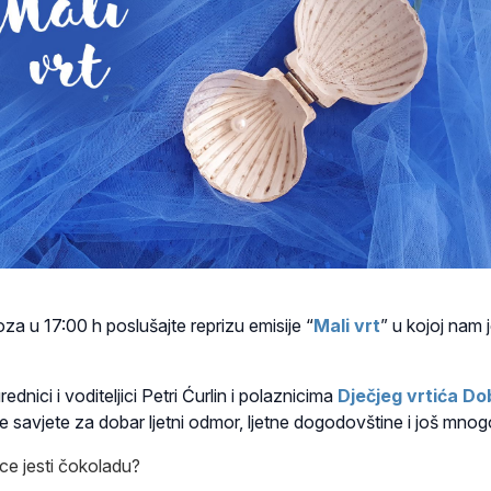
oza u 17:00 h poslušajte reprizu emisije “
Mali vrt
” u kojoj nam 
rednici i voditeljici Petri Ćurlin i polaznicima
Dječjeg vrtića Dob
te savjete za dobar ljetni odmor, ljetne dogodovštine i još mnog
bice jesti čokoladu?