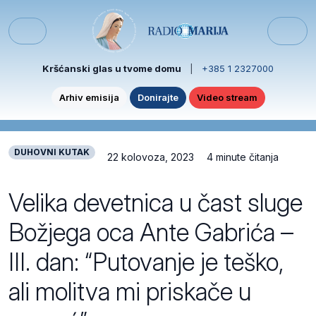
Skip to content
Skip to footer
Menu
Kršćanski glas u tvome domu
|
+385 1 2327000
Arhiv emisija
Donirajte
Video stream
DUHOVNI KUTAK
22 kolovoza, 2023
4 minute čitanja
Velika devetnica u čast sluge
Božjega oca Ante Gabrića –
III. dan: “Putovanje je teško,
ali molitva mi priskače u