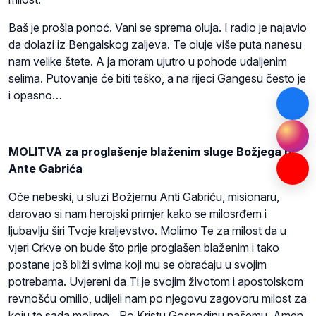
Baš je prošla ponoć. Vani se sprema oluja. I radio je najavio
da dolazi iz Bengalskog zaljeva. Te oluje više puta nanesu
nam velike štete. A ja moram ujutro u pohode udaljenim
selima. Putovanje će biti teško, a na rijeci Gangesu često je
i opasno…
MOLITVA za proglašenje blaženim sluge Božjega p.
Ante Gabrića
Oče nebeski, u sluzi Božjemu Anti Gabriću, misionaru,
darovao si nam herojski primjer kako se milosrđem i
ljubavlju širi Tvoje kraljevstvo. Molimo Te za milost da u
vjeri Crkve on bude što prije proglašen blaženim i tako
postane još bliži svima koji mu se obraćaju u svojim
potrebama. Uvjereni da Ti je svojim životom i apostolskom
revnošću omilio, udijeli nam po njegovu zagovoru milost za
koju te sada molimo…Po Kristu Gospodinu našemu. Amen