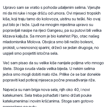
Upravo sam se vratio s pohoda udaljenim selima. Vjerujte
mi da mi ruke i noge dršću od umora. Ovi mjeseci tropskih
kiša, koji traju tamo do kolovoza, uistinu su teški. No ovaj
put bilo je i teže. Ljudi na mnogim mjestima upravo su
popravljali nasipe na rijeci Gangesu, pa su putovi bili velika
klizava kaljuža. Sa mnom je bio katehist Pijo, otac našeg
mladomisnika Molova. Obojica smo bili nešto bolesni,
prokisli, u nesnosnoj sparini, držeći se jedan drugoga, no
uspjeli smo posjetiti istočna sela.
Već sam pisao da su velike kiše nanijele poljima vrlo mnogo
štete. Stoga svuda vlada velika bijeda. U nekim selima
jedva smo mogli dobiti malo riže. Prilike će se bar donekle
popraviti kad potkraj mjeseca počne presađivanje riže.
Najveća su nam briga nova sela, njih oko 40, i novi
katekumeni. Sela treba pohađati i tamo držati pouke
katekumenima i novim kršćanima. Stoga sam gotovo
neprestano na putu.