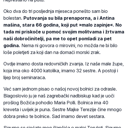
Oko dva do tri posljednja mjeseca ponešto sam bio
bolestan.
Putovanja su bila prenaporna, a i Antina
mašina, stara 66 godina, koji put »malo zapinje«. No
tada mi priskoče u pomoć svojim molitvama i žrtvama
naši dobročinitelji, pa me to opet pomladi za pet
godina.
Nema ni govora o mirovini, no možda ne bi bilo
loše poletjeti za koji dan na domaći morski zrak.
Ovdje imamo dosta redovničkih zvanja. Iz naše male župe,
koja ima oko 4000 katolika, imamo 32 sestre. A postoji i
lijep broj seminaraca.
Već sam jednom pisao o našoj novoj bolnici za odrasle.
Blagoslovio ju je naš zagrebački nadbiskup kad je uoči
prošlog Božića pohodio Maria Polli. Bolnica ima 40
kreveta i uvijek je puna. Sestre Majke Terezije čine mnogo
dobra preko te bolnice. Sad imamo devet sestara.
Sigurno se sjećate mog člančića o maloj Toruloti. Sigurno