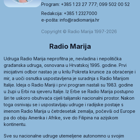
Program: +385 1 23 27 777; 099 502 00 52
Redakcija: +385 1 2327000
e-pošta: info@radiomarija.hr
Copyright © Radio Marija 1997-2026
Radio Marija
Udruga Radio Marija neprofitna je, nevladina i nepolitička
građanska udruga, osnovana u Hrvatskoj 1995. godine. Prvi
inicijativni odbor nastao je u krilu Pokreta krunice za obraćenje i
mir, a uoči osnutka uspostavljena je suradnja s Radio Marijom
Italije. Ideja o Radio Mariji i prvi program nastali su 1983. godine
u župi u Erbi na sjeveru Italije. Iz Erbe se Radio Marija postupno
širi te uskoro obuhvaća cijeli talijanski nacionalni prostor. Nakon
toga osnivaju se i uspostavljaju udruge i radijske postaje s
imenom Radio Marija u četrdesetak zemalja, počevši od Europe
pa do obiju Amerika i Afrike, sve do Filipina na azijskom
kontinentu.
Sve su nacionalne udruge utemeljene autonomno u svojim