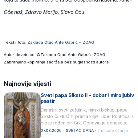
Oče naš, Zdravo Marijo, Slava Ocu
Tekst i foto:
Zaklada Otac Ante Gabrić – ZOAG
Autor devetnice: ©Zaklada Otac Ante Gabrić (ZOAG)
Zabranjeno kopiranje sadržaja bez suglasnosti autora
Najnovije vijesti
Sveti papa Siksto II – dobar i miroljubiv
pastir
Današnji sveti zaštitnik, rimski biskup, papa
Siksto (Sixtus) II, prema knjizi Liber Pontificalis
bio je rođenjem Grk. Obnovio je odnose s
afričkim…
07.08.2026. · SVETAC DANA ·
2 minute čitanja