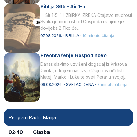
Biblija 365 – Sir 1-5
Sir 1-5 1 I. ZBIRKA IZREKA Otajstvo mudrosti
Svaka je mudrost od Gospoda i s njime je
dovijeka.2 Tko će…
07.08.2026. · BIBLIJA ·
10 minute čitanja
Preobraženje Gospodinovo
Danas slavimo uzvišeni događaj iz Kristova
života, o kojem nas izvješćuju evanđelisti
Matej, Marko i Luka te sveti Petar u svojoj
drugoj…
06.08.2026. · SVETAC DANA ·
3 minute čitanja
Program Radio Marija
02:40
Glazba