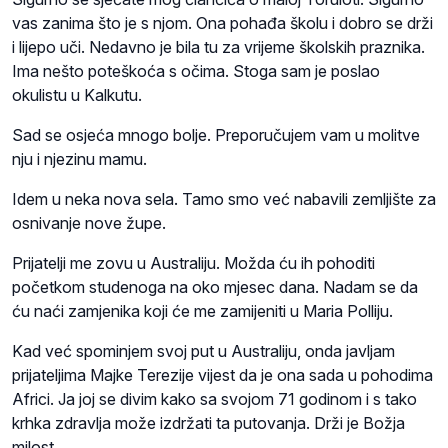
vas zanima što je s njom. Ona pohađa školu i dobro se drži
i lijepo uči. Nedavno je bila tu za vrijeme školskih praznika.
Ima nešto poteškoća s očima. Stoga sam je poslao
okulistu u Kalkutu.
Sad se osjeća mnogo bolje. Preporučujem vam u molitve
nju i njezinu mamu.
Idem u neka nova sela. Tamo smo već nabavili zemljište za
osnivanje nove župe.
Prijatelji me zovu u Australiju. Možda ću ih pohoditi
početkom studenoga na oko mjesec dana. Nadam se da
ću naći zamjenika koji će me zamijeniti u Maria Polliju.
Kad već spominjem svoj put u Australiju, onda javljam
prijateljima Majke Terezije vijest da je ona sada u pohodima
Africi. Ja joj se divim kako sa svojom 71 godinom i s tako
krhka zdravlja može izdržati ta putovanja. Drži je Božja
milost.