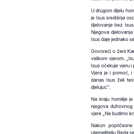
U drugom dijelu hom
je Isus središnja o
djelovanje bez Isu
Njegova djelovanja 
Isus daje jednako s
Govoreći o ženi Kan
velikom vjerom. „Is
Isus očekuje vjeru i 
Vjera je i pomoć, i 
danas Isus želi test
djelujuć“.
Na kraju homilije je
njegova duhovnog d
vjere „Ne budimo kršć
Nakon popričesne 
utemeljitelju Reda s