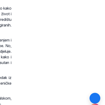
io kako
život i
redištu
iranih.
enjem i
be. No,
djeluje.
 kako i
isutan i
edak iz
ćeničke
lskom,
.