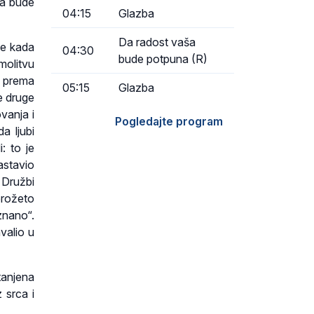
ka bude
04:15
Glazba
Da radost vaša
je kada
04:30
bude potpuna (R)
 molitvu
i prema
05:15
Glazba
e druge
ovanja i
Pogledajte program
da ljubi
: to je
astavio
 Družbi
prožeto
znano“.
valio u
tanjena
 srca i