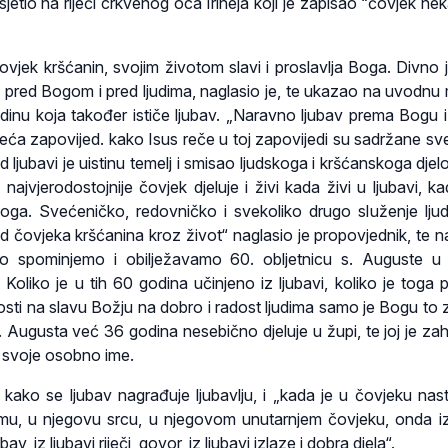
jetio na riječi crkvenog oca Irineja koji je zapisao “čovjek ne
čovjek kršćanin, svojim životom slavi i proslavlja Boga. Divno 
i, i pred Bogom i pred ljudima, naglasio je, te ukazao na uvodnu
odinu koja također ističe ljubav. „Naravno ljubav prema Bogu 
ajveća zapovijed. kako Isus reče u toj zapovijedi su sadržane sv
d ljubavi je uistinu temelj i smisao ljudskoga i kršćanskoga djel
 najvjerodostojnije čovjek djeluje i živi kada živi u ljubavi, ka
oga. Svećeničko, redovničko i svekoliko drugo služenje ljudi
od čovjeka kršćanina kroz život“ naglasio je propovjednik, te n
o spominjemo i obilježavamo 60. obljetnicu s. Auguste u
 Koliko je u tih 60 godina učinjeno iz ljubavi, koliko je toga 
nosti na slavu Božju na dobro i radost ljudima samo je Bogu to 
. Augusta već 36 godina nesebično djeluje u župi, te joj je zah
u svoje osobno ime.
, kako se ljubav nagrađuje ljubavlju, i „kada je u čovjeku nas
umu, u njegovu srcu, u njegovom unutarnjem čovjeku, onda iz
bav, iz ljubavi riječi, govor, iz ljubavi izlaze i dobra djela“.