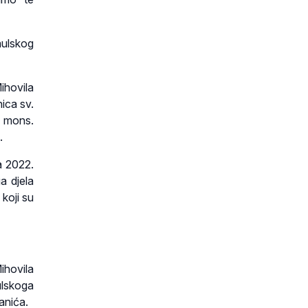
aulskog
ihovila
ica sv.
u mons.
.
a 2022.
a djela
 koji su
ihovila
ulskoga
anića.