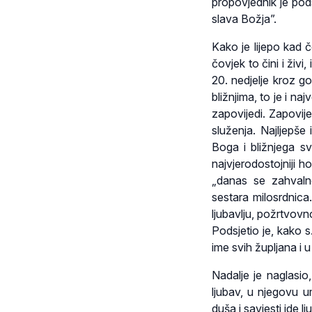
propovjednik je pods
slava Božja”.
Kako je lijepo kad 
čovjek to čini i živ
20. nedjelje kroz g
bližnjima, to je i n
zapovijedi. Zapovije
služenja. Najljepše i
Boga i bližnjega sv
najvjerodostojniji h
„danas se zahvaln
sestara milosrdnica.
ljubavlju, požrtvov
Podsjetio je, kako s
ime svih župljana i 
Nadalje je naglasio
ljubav, u njegovu 
duša i savjesti ide lju