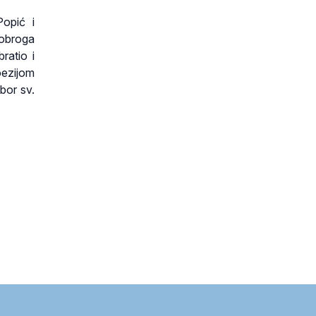
Popić i
Dobroga
ratio i
oezijom
bor sv.