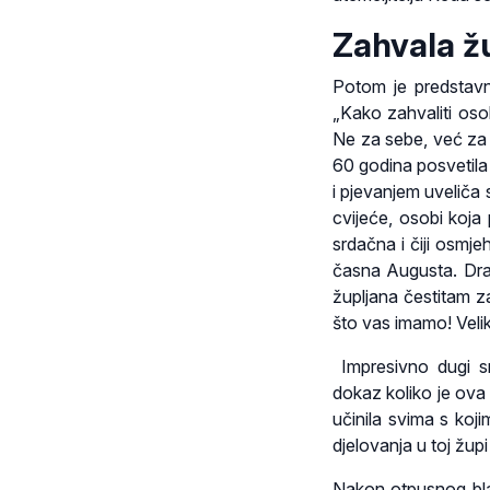
Zahvala ž
Potom je predstavni
„Kako zahvaliti oso
Ne za sebe, već za 
60 godina posvetila
i pjevanjem uveliča s
cvijeće, osobi koja
srdačna i čiji osmje
časna Augusta. Dra
župljana čestitam z
što vas imamo! Veliko
Impresivno dugi srd
dokaz koliko je ova 
učinila svima s koji
djelovanja u toj župi
Nakon otpusnog bla