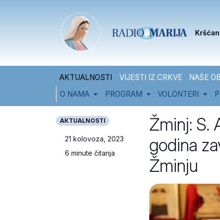
Skip to content
Skip to footer
Kršćan
AKTUALNOSTI
VIJESTI IZ CRKVE
NAŠE OB
O NAMA
PROGRAM
VOLONTERI
P
Žminj: S.
AKTUALNOSTI
godina zav
21 kolovoza, 2023
6 minute čitanja
Žminju