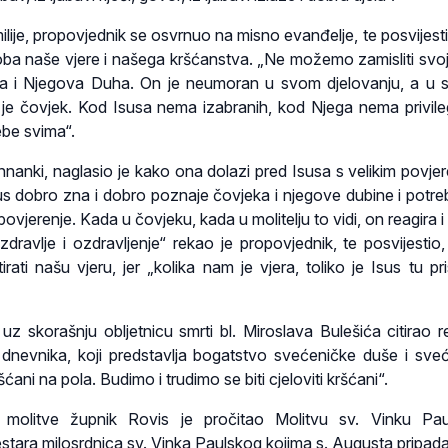
ilije, propovjednik se osvrnuo na misno evanđelje, te posvijest
soba naše vjere i našega kršćanstva. „Ne možemo zamisliti svoj 
sa i Njegova Duha. On je neumoran u svom djelovanju, a u s
je čovjek. Kod Isusa nema izabranih, kod Njega nema privileg
ebe svima“.
nanki, naglasio je kako ona dolazi pred Isusa s velikim povjer
us dobro zna i dobro poznaje čovjeka i njegove dubine i potre
povjerenje. Kada u čovjeku, kada u molitelju to vidi, on reagira i 
zdravlje i ozdravljenje“ rekao je propovjednik, te posvijestio,
irati našu vjeru, jer „kolika nam je vjera, toliko je Isus tu pr
 uz skorašnju obljetnicu smrti bl. Miroslava Bulešića citirao r
nevnika, koji predstavlja bogatstvo svećeničke duše i sve
ani na pola. Budimo i trudimo se biti cjeloviti kršćani“.
molitve župnik Rovis je pročitao Molitvu sv. Vinku Pau
estara milosrdnica sv. Vinka Paulskog kojima s. Augusta pripada