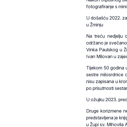
fotografiranje s min
U došašću 2022. zah
u Žminju
Na treću nedjelju 
održano je svečano 
Vinka Paulskog u Žm
Ivan Milovan u zaje
Tijekom 50 godina u
sestre milosrdnice 
nisu zapisana u kron
po prisutnosti sestar
U ožujku 2023. pred
Druge korizmene ned
predstavljena je kn
u Župi sv. Mihovila 