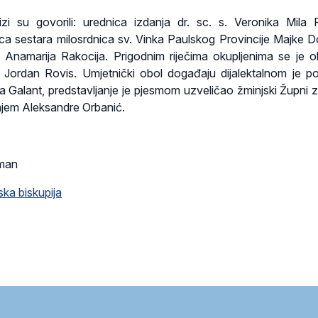
zi su govorili: urednica izdanja dr. sc. s. Veronika Mila 
rica sestara milosrdnica sv. Vinka Paulskog Provincije Majke 
. Anamarija Rakocija. Prigodnim riječima okupljenima se je ob
. Jordan Rovis. Umjetnički obol događaju dijalektalnom je p
da Galant, predstavljanje je pjesmom uzveličao žminjski Župni z
njem Aleksandre Orbanić.
zman
ska biskupija