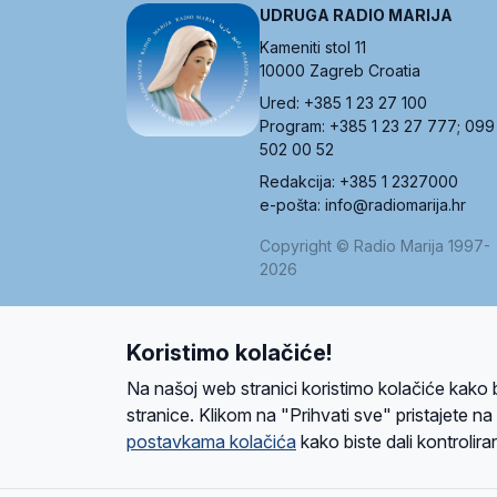
UDRUGA RADIO MARIJA
Kameniti stol 11
10000 Zagreb Croatia
Ured: +385 1 23 27 100
Program: +385 1 23 27 777; 099
502 00 52
Redakcija: +385 1 2327000
e-pošta: info@radiomarija.hr
Copyright © Radio Marija 1997-
2026
Koristimo kolačiće!
O nama
Radio
Program
Volonteri
Prijatelji
Kontakt
Pravi
Na našoj web stranici koristimo kolačiće kako 
Ova stranica je zaštićena Google reCAPTCH
stranice. Klikom na "Prihvati sve" pristajete n
postavkama kolačića
kako biste dali kontroliran
Design and development
SIK
&
C-Tel