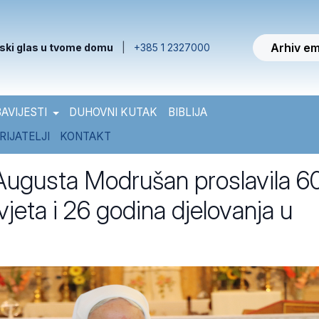
Arhiv em
ski glas u tvome domu
|
+385 1 2327000
AVIJESTI
DUHOVNI KUTAK
BIBLIJA
RIJATELJI
KONTAKT
 Augusta Modrušan proslavila 6
jeta i 26 godina djelovanja u