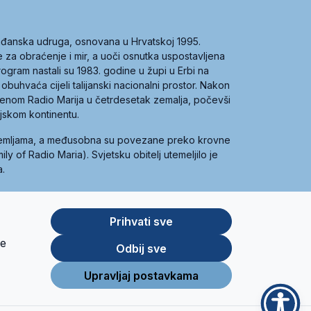
građanska udruga, osnovana u Hrvatskoj 1995.
ce za obraćenje i mir, a uoči osnutka uspostavljena
 program nastali su 1983. godine u župi u Erbi na
 obuhvaća cijeli talijanski nacionalni prostor. Nakon
 imenom Radio Marija u četrdesetak zemalja, počevši
ijskom kontinentu.
zemljama, a međusobna su povezane preko krovne
y of Radio Maria). Svjetsku obitelj utemeljilo je
a.
Prihvati sve
je
App
Google
Odbij sve
Store
Play
Upravljaj postavkama