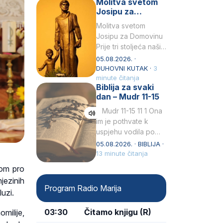
Molitva svetom
Snježna. Ovaj naziv,
Josipu za
Sancta Maria…
Domovinu
Molitva svetom
Josipu za Domovinu
Prije tri stoljeća naši
su pradjedovi
05.08.2026. ·
odlučili, svečano
DUHOVNI KUTAK ·
3
izjavili i službeno
minute čitanja
Biblija za svaki
proglasili da Ti, brižni
dan – Mudr 11-15
Poočime Isusov,…
Mudr 11-15 11 1 Ona
im je pothvate k
uspjehu vodila po
ruci proroka svetog2
05.08.2026. · BIBLIJA ·
kad su prohodili
13 minute čitanja
pustoš nenastanjenui
com pro
dizali…
jezinih
Program Radio Marija
uzi.
03:30
Čitamo knjigu (R)
milije,