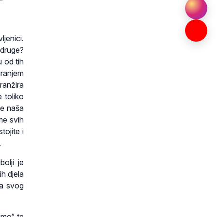
jenici.
 druge?
 od tih
iranjem
aranžira
 toliko
je naša
me svih
ojite i
.
olji je
h djela
ća svog
imo“ te