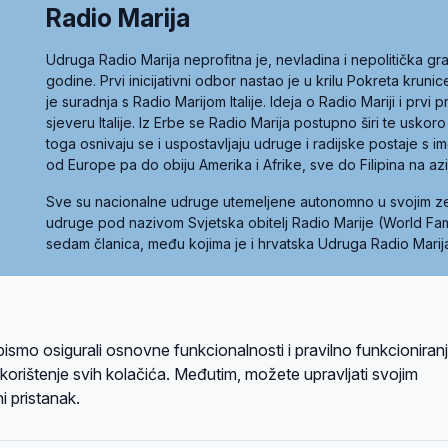
Radio Marija
Udruga Radio Marija neprofitna je, nevladina i nepolitička 
godine. Prvi inicijativni odbor nastao je u krilu Pokreta kruni
je suradnja s Radio Marijom Italije. Ideja o Radio Mariji i prvi
sjeveru Italije. Iz Erbe se Radio Marija postupno širi te uskoro
toga osnivaju se i uspostavljaju udruge i radijske postaje s
od Europe pa do obiju Amerika i Afrike, sve do Filipina na az
Sve su nacionalne udruge utemeljene autonomno u svojim 
udruge pod nazivom Svjetska obitelj Radio Marije (World Famil
sedam članica, među kojima je i hrvatska Udruga Radio Marij
la privatnosti
Kolačići
Uvjeti korištenja
bismo osigurali osnovne funkcionalnosti i pravilno funkcioniran
A sustavom
a korištenje svih kolačića. Međutim, možete upravljati svojim
i pristanak.