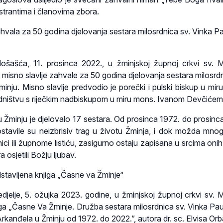
istrantima i članovima zbora.
vala za 50 godina djelovanja sestara milosrdnica sv. Vinka P
došašća, 11. prosinca 2022., u žminjskoj župnoj crkvi sv. M
misno slavlje zahvale za 50 godina djelovanja sestara milosrdn
inju. Misno slavlje predvodio je porečki i pulski biskup u mir
dništvu s riječkim nadbiskupom u miru mons. Ivanom Devčićem
 Žminju je djelovalo 17 sestara. Od prosinca 1972. do prosinc
ostavile su neizbrisiv trag u životu Žminja, i dok možda mnog
ici ili župnome listiću, zasigurno ostaju zapisana u srcima onih
a osjetili Božju ljubav.
stavljena knjiga „Časne va Žminje“
jelje, 5. ožujka 2023. godine, u žminjskoj župnoj crkvi sv. M
jiga „Časne Va Žminje. Družba sestara milosrdnica sv. Vinka Pa
Arkanđela u Žminju od 1972. do 2022.”, autora dr. sc. Elvisa Orb