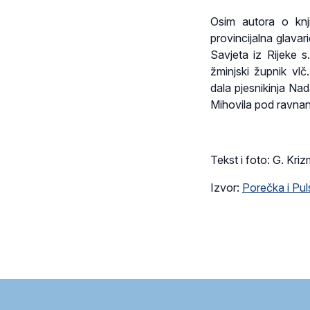
Osim autora o knji
provincijalna glava
Savjeta iz Rijeke s
žminjski župnik vlč
dala pjesnikinja Na
Mihovila pod ravna
Tekst i foto: G. Kri
Izvor:
Porečka i Pul