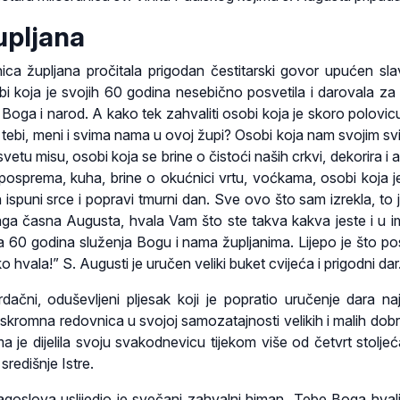
upljana
ca župljana pročitala prigodan čestitarski govor upućen slavl
bi koja je svojih 60 godina nesebično posvetila i darovala za
Boga i narod. A kako tek zahvaliti osobi koja je skoro polovicu
 tebi, meni i svima nama u ovoj župi? Osobi koja nam svojim sv
vetu misu, osobi koja se brine o čistoći naših crkvi, dekorira i 
 posprema, kuha, brine o okućnici vrtu, voćkama, osobi koja je
h ispuni srce i popravi tmurni dan. Sve ovo što sam izrekla, to 
ga časna Augusta, hvala Vam što ste takva kakva jeste i u i
a 60 godina služenja Bogu i nama župljanima. Lijepo je što post
 hvala!” S. Augusti je uručen veliki buket cvijeća i prigodni dar
ačni, oduševljeni pljesak koji je popratio uručenje dara najb
skromna redovnica u svojoj samozatajnosti velikih i malih dobri
ma je dijelila svoju svakodnevicu tijekom više od četvrt stolje
 središnje Istre.
goslova uslijedio je svečani zahvalni himan „Tebe Boga hval