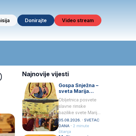
isija
Donirajte
Video stream
0
Najnovije vijesti
Gospa Snježna –
sveta Marija
Velika, zaštitnica
Obljetnica posvete
rimske bazilike
slavne rimske
bazilike svete Marije
Velike (Santa Maria
05.08.2026. · SVETAC
Maggiore) u narodu
DANA ·
2 minute
se slavi kao Gospa
čitanja