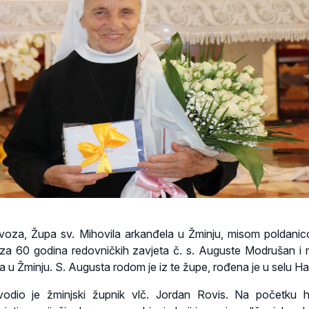
lovoza, Župa sv. Mihovila arkanđela u Žminju, misom poldani
 za 60 godina redovničkih zavjeta č. s. Auguste Modrušan i n
a u Žminju. S. Augusta rodom je iz te župe, rođena je u selu Hal
vodio je žminjski župnik vlč. Jordan Rovis. Na početku ho