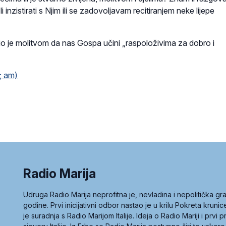
nzistirati s Njim ili se zadovoljavam recitiranjem neke lijepe
io je molitvom da nas Gospa učini „raspoloživima za dobro i
; am)
Radio Marija
Udruga Radio Marija neprofitna je, nevladina i nepolitička 
godine. Prvi inicijativni odbor nastao je u krilu Pokreta kruni
je suradnja s Radio Marijom Italije. Ideja o Radio Mariji i prvi