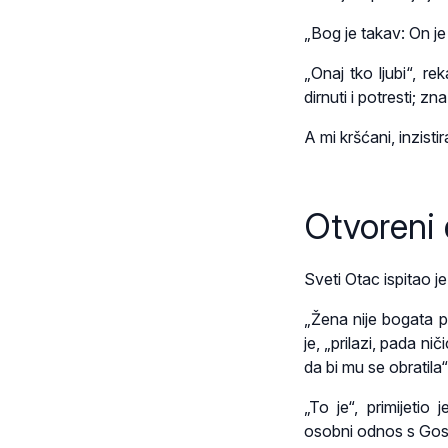
„Bog je takav: On je 
„Onaj tko ljubi“, r
dirnuti i potresti; z
A mi kršćani, inzist
Otvoreni 
Sveti Otac ispitao je
„Žena nije bogata p
je, „prilazi, pada ni
da bi mu se obratila“
„To je“, primijetio 
osobni odnos s Go