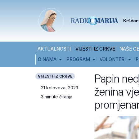
Skip to content
Skip to footer
Kršćan
AKTUALNOSTI
VIJESTI IZ CRKVE
NAŠE OB
O NAMA
PROGRAM
VOLONTERI
P
Papin ned
VIJESTI IZ CRKVE
ženina vje
21 kolovoza, 2023
3 minute čitanja
promjen