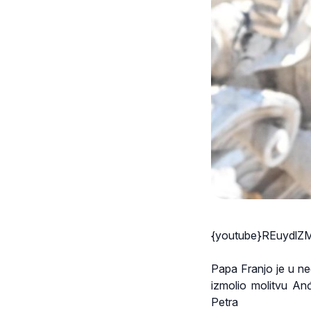
{youtube}REuydlZ
Papa Franjo je u ne
izmolio molitvu An
Petra