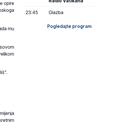
Radio Vatikana
e opire
oskoga
23:45
Glazba
Pogledajte program
kada mu
susovom
velikom
iš“.
mijenja
kretnim