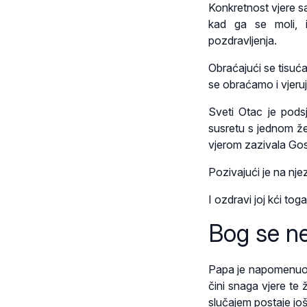
Konkretnost vjere 
kad ga se moli, i
pozdravljenja.
Obraćajući se tisuć
se obraćamo i vjeru
Sveti Otac je pods
susretu s jednom že
vjerom zazivala Gos
Pozivajući je na njez
I ozdravi joj kći tog
Bog se ne
Papa je napomenuo d
čini snaga vjere te
slučajem postaje još s