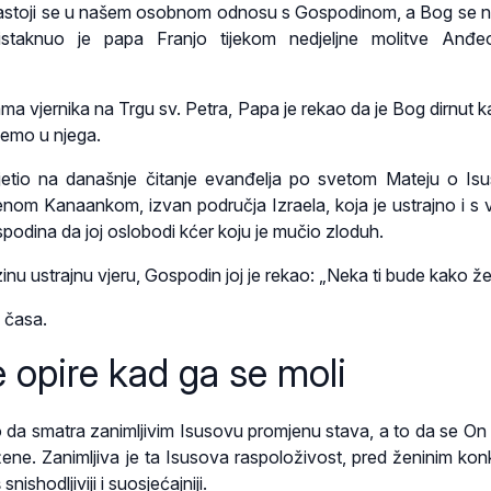
sastoji se u našem osobnom odnosu s Gospodinom, a Bog se n
staknuo je papa Franjo tijekom nedjeljne molitve Anđe
ama vjernika na Trgu sv. Petra, Papa je rekao da je Bog dirnut 
jemo u njega.
jetio na današnje čitanje evanđelja po svetom Mateju o I
nom Kanaankom, izvan područja Izraela, koja je ustrajno i s 
podina da joj oslobodi kćer koju je mučio zloduh.
inu ustrajnu vjeru, Gospodin joj je rekao: „Neka ti bude kako žel
a časa.
 opire kad ga se moli
a smatra zanimljivim Isusovu promjenu stava, a to da se On 
 žene. Zanimljiva je ta Isusova raspoloživost, pred ženinim kon
nishodljiviji i suosjećajniji.