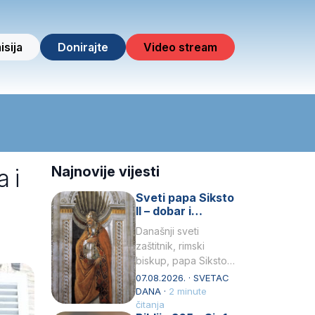
isija
Donirajte
Video stream
 i
Najnovije vijesti
Sveti papa Siksto
II – dobar i
miroljubiv pastir
Današnji sveti
zaštitnik, rimski
biskup, papa Siksto
(Sixtus) II, prema
07.08.2026. · SVETAC
knjizi Liber
DANA ·
2 minute
Pontificalis bio je
čitanja