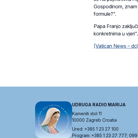
Gospodinom, znam li i
formule?“.
Papa Franjo zaključ
konkretnima u vjeri“.
(Vatican News – dcl
UDRUGA RADIO MARIJA
Kameniti stol 11
10000 Zagreb Croatia
Ured: +385 1 23 27 100
Program: +385 1 23 27 777; 099