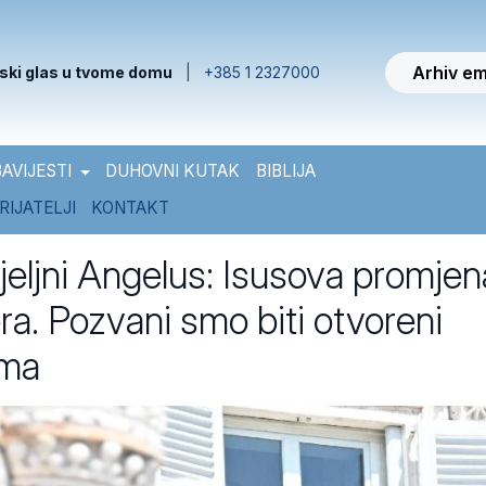
Arhiv em
ski glas u tvome domu
|
+385 1 2327000
AVIJESTI
DUHOVNI KUTAK
BIBLIJA
RIJATELJI
KONTAKT
jeljni Angelus: Isusova promjena
ra. Pozvani smo biti otvoreni
ama