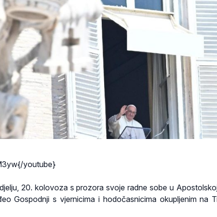
M3yw{/youtube}
djelju, 20. kolovoza s prozora svoje radne sobe u Apostolskoj
đeo Gospodnji s vjernicima i hodočasnicima okupljenim na T