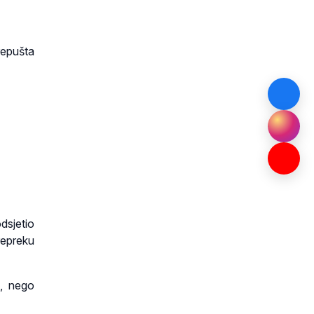
repušta
dsjetio
prepreku
a, nego