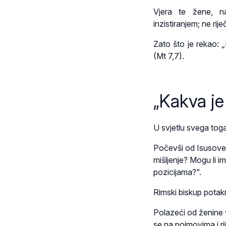
Vjera te žene, na
inzistiranjem; ne ri
Zato što je rekao: „
(Mt 7,7).
„Kakva je
U svjetlu svega toga,
Počevši od Isusove 
mišljenje? Mogu li im
pozicijama?“.
Rimski biskup potakn
Polazeći od ženine v
se na pojmovima i rij