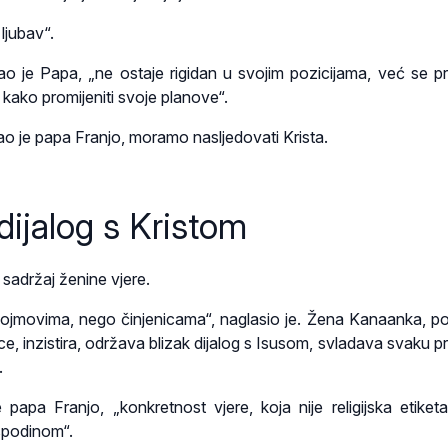
ljubav“.
ekao je Papa, „ne ostaje rigidan u svojim pozicijama, već se p
na kako promijeniti svoje planove“.
irao je papa Franjo, moramo nasljedovati Krista.
dijalog s Kristom
 sadržaj ženine vjere.
ojmovima, nego činjenicama“, naglasio je. Žena Kanaanka, po
čice, inzistira, održava blizak dijalog s Isusom, svladava svaku 
.
je papa Franjo, „konkretnost vjere, koja nije religijska etiket
spodinom“.