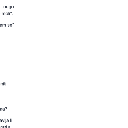
, nego
 moli“.
 vam se“
niti
ima?
lja li
rati s