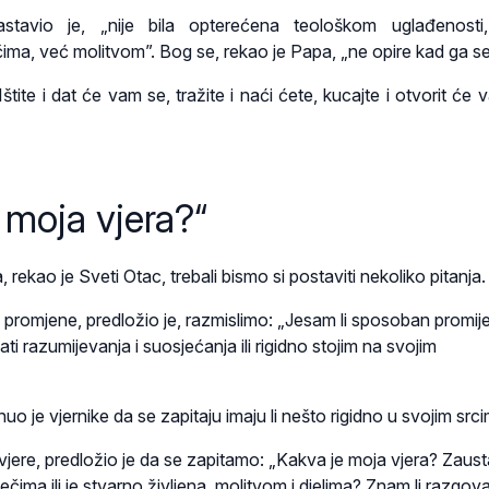
stavio je, „nije bila opterećena teološkom uglađenosti
ječima, već molitvom”. Bog se, rekao je Papa, „ne opire kad ga se
Ištite i dat će vam se, tražite i naći ćete, kucajte i otvorit će
 moja vjera?“
 rekao je Sveti Otac, trebali bismo si postaviti nekoliko pitanja.
promjene, predložio je, razmislimo: „Jesam li sposoban promije
ati razumijevanja i suosjećanja ili rigidno stojim na svojim
uo je vjernike da se zapitaju imaju li nešto rigidno u svojim src
jere, predložio je da se zapitamo: „Kakva je moja vjera? Zaustav
ečima ili je stvarno življena, ​​molitvom i djelima? Znam li razgova