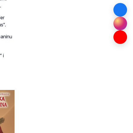
.
đer
s“.
čaninu
 i