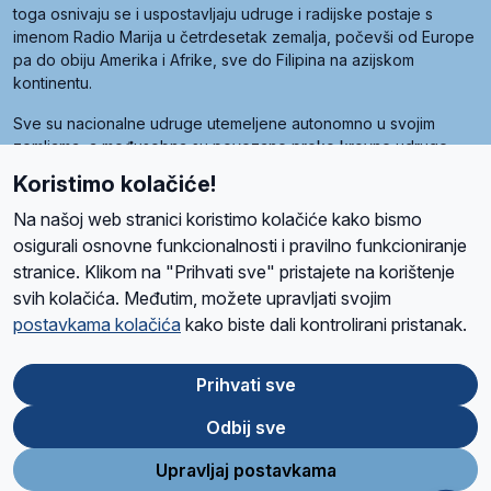
toga osnivaju se i uspostavljaju udruge i radijske postaje s
imenom Radio Marija u četrdesetak zemalja, počevši od Europe
pa do obiju Amerika i Afrike, sve do Filipina na azijskom
kontinentu.
Sve su nacionalne udruge utemeljene autonomno u svojim
zemljama, a međusobna su povezane preko krovne udruge
pod nazivom Svjetska obitelj Radio Marije (World Family of
Koristimo kolačiće!
Radio Maria). Svjetsku obitelj utemeljilo je sedam članica, među
kojima je i hrvatska Udruga Radio Marija.
Na našoj web stranici koristimo kolačiće kako bismo
osigurali osnovne funkcionalnosti i pravilno funkcioniranje
stranice. Klikom na "Prihvati sve" pristajete na korištenje
svih kolačića. Međutim, možete upravljati svojim
O nama
Radio
Program
Volonteri
Prijatelji
Kontakt
Pravila privatnosti
postavkama kolačića
kako biste dali kontrolirani pristanak.
Kolačići
Uvjeti korištenja
Ova stranica je zaštićena Google reCAPTCHA sustavom
Prihvati sve
Odbij sve
App
Google
Store
Play
Upravljaj postavkama