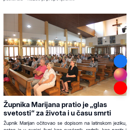
Župnika Marijana pratio je „glas
svetosti“ za života i u času smrti
Župnik Marijan očitovao se dopisom na latinskom jeziku,
ostao je u svojoj župi kao svećenik, radnik, kao pastir i