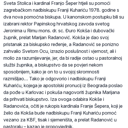
Sveta Stolica i kardinal Franjo Šeper htjeli su pomoći
zagrebačkom nadbiskupu Franji Kuhariću 1978. godine s
dva nova pomoćna biskupa. U kanonskom postupku bili su
izabrani rektor Papinskog hrvatskog zavoda svetog
Jeronima u Rimu mons. dr. sc. Đuro Kokša i dubovački
župnik, prelat Marijan Radanović. Kokša je dao svoj
pristanak za biskupsko ređenje, a Radanović se ponizno
zahvalio Svetom Ocu, izrazio poslušnost i vjernost, ali i
molio za razumijevanje, jer, da bi radije ostao u pastoralnoj
službi župnika, a biskupstvo da se povjeri nekom
sposobnijem, kako je on to u svojoj skromnosti
razmišljao… Tako je odgovorio i nadbiskupu Franji
Kuhariću, kojega je apostolski pronucij iz Beograda poslao
da pođe u Karlovac i pokuša nagovoriti župnika Marijana
da prihvati biskupstvo. Iza ovoga odabira Kokše i
Radanovića, očiti je rukopis kardinala Franje Šepera, koji je
želio da Kokša bude nadbiskupu Franji Kuhariću pomoć
vezano za KBF, tisak i sjemeništa, a prelat Radanović u
pastoralu – kazao je propovjednik.