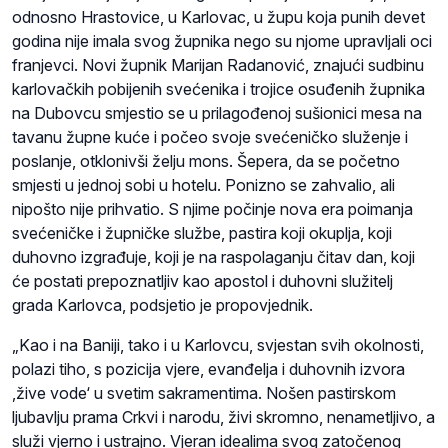
odnosno Hrastovice, u Karlovac, u župu koja punih devet
godina nije imala svog župnika nego su njome upravljali oci
franjevci. Novi župnik Marijan Radanović, znajući sudbinu
karlovačkih pobijenih svećenika i trojice osuđenih župnika
na Dubovcu smjestio se u prilagođenoj sušionici mesa na
tavanu župne kuće i počeo svoje svećeničko služenje i
poslanje, otklonivši želju mons. Šepera, da se početno
smjesti u jednoj sobi u hotelu. Ponizno se zahvalio, ali
nipošto nije prihvatio. S njime počinje nova era poimanja
svećeničke i župničke službe, pastira koji okuplja, koji
duhovno izgrađuje, koji je na raspolaganju čitav dan, koji
će postati prepoznatljiv kao apostol i duhovni služitelj
grada Karlovca, podsjetio je propovjednik.
„Kao i na Baniji, tako i u Karlovcu, svjestan svih okolnosti,
polazi tiho, s pozicija vjere, evanđelja i duhovnih izvora
‚žive vode‘ u svetim sakramentima. Nošen pastirskom
ljubavlju prama Crkvi i narodu, živi skromno, nenametljivo, a
služi vjerno i ustrajno. Vjeran idealima svog zatočenog