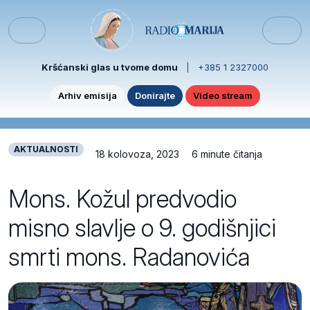
Skip to content
Skip to footer
Menu
Kršćanski glas u tvome domu
|
+385 1 2327000
Arhiv emisija
Donirajte
Video stream
AKTUALNOSTI
18 kolovoza, 2023
6 minute čitanja
Mons. Kožul predvodio
misno slavlje o 9. godišnjici
smrti mons. Radanovića