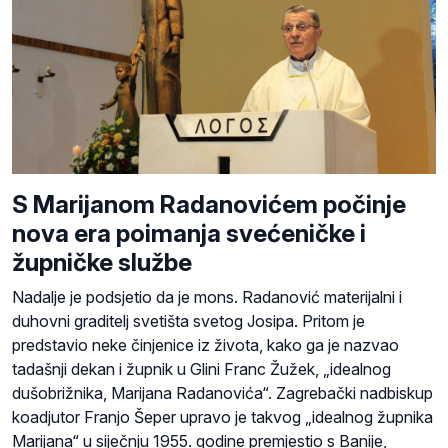
S Marijanom Radanovićem počinje
nova era poimanja svećeničke i
župničke službe
Nadalje je podsjetio da je mons. Radanović materijalni i
duhovni graditelj svetišta svetog Josipa. Pritom je
predstavio neke činjenice iz života, kako ga je nazvao
tadašnji dekan i župnik u Glini Franc Žužek, „idealnog
dušobrižnika, Marijana Radanovića“. Zagrebački nadbiskup
koadjutor Franjo Šeper upravo je takvog „idealnog župnika
Marijana“ u siječnju 1955. godine premjestio s Banije,