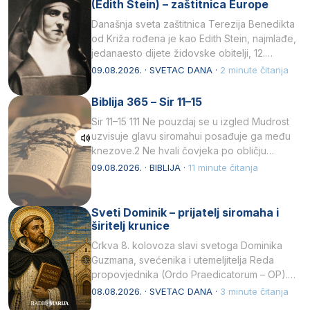
(Edith Stein) – zaštitnica Europe
Današnja sveta zaštitnica Terezija Benedikta
od Križa rođena je kao Edith Stein, najmlađe,
jedanaesto dijete židovske obitelji, 12.
listopada 1891, u Wrocławu…
09.08.2026. · SVETAC DANA ·
2 minute čitanja
Biblija 365 – Sir 11–15
Sir 11–15 111 Ne pouzdaj se u izgled Mudrost
uzvisuje glavu siromahui posađuje ga među
knezove.2 Ne hvali čovjeka po obličju
njegovui…
09.08.2026. · BIBLIJA ·
11 minute čitanja
Sveti Dominik – prijatelj siromaha i
širitelj krunice
Crkva 8. kolovoza slavi svetoga Dominika
Guzmana, svećenika i utemeljitelja Reda
propovjednika (Ordo Praedicatorum – OP).
Svojim životom, dubokom ljubavlju prema
08.08.2026. · SVETAC DANA ·
3 minute čitanja
Kristu…