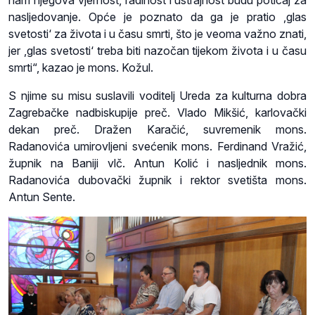
nasljedovanje. Opće je poznato da ga je pratio ‚glas
svetosti‘ za života i u času smrti, što je veoma važno znati,
jer ‚glas svetosti‘ treba biti nazočan tijekom života i u času
smrti“, kazao je mons. Kožul.
S njime su misu suslavili voditelj Ureda za kulturna dobra
Zagrebačke nadbiskupije preč. Vlado Mikšić, karlovački
dekan preč. Dražen Karačić, suvremenik mons.
Radanovića umirovljeni svećenik mons. Ferdinand Vražić,
župnik na Baniji vlč. Antun Kolić i nasljednik mons.
Radanovića dubovački župnik i rektor svetišta mons.
Antun Sente.