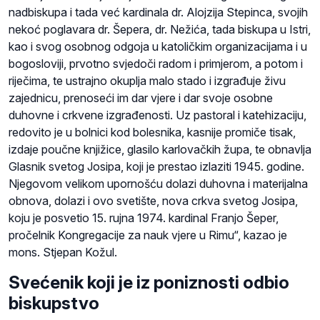
nadbiskupa i tada već kardinala dr. Alojzija Stepinca, svojih
nekoć poglavara dr. Šepera, dr. Nežića, tada biskupa u Istri,
kao i svog osobnog odgoja u katoličkim organizacijama i u
bogosloviji, prvotno svjedoči radom i primjerom, a potom i
riječima, te ustrajno okuplja malo stado i izgrađuje živu
zajednicu, prenoseći im dar vjere i dar svoje osobne
duhovne i crkvene izgrađenosti. Uz pastoral i katehizaciju,
redovito je u bolnici kod bolesnika, kasnije promiče tisak,
izdaje poučne knjižice, glasilo karlovačkih župa, te obnavlja
Glasnik svetog Josipa, koji je prestao izlaziti 1945. godine.
Njegovom velikom upornošću dolazi duhovna i materijalna
obnova, dolazi i ovo svetište, nova crkva svetog Josipa,
koju je posvetio 15. rujna 1974. kardinal Franjo Šeper,
pročelnik Kongregacije za nauk vjere u Rimu“, kazao je
mons. Stjepan Kožul.
Svećenik koji je iz poniznosti odbio
biskupstvo