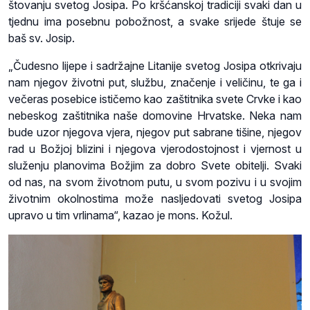
štovanju svetog Josipa. Po kršćanskoj tradiciji svaki dan u
tjednu ima posebnu pobožnost, a svake srijede štuje se
baš sv. Josip.
„Čudesno lijepe i sadržajne Litanije svetog Josipa otkrivaju
nam njegov životni put, službu, značenje i veličinu, te ga i
večeras posebice ističemo kao zaštitnika svete Crvke i kao
nebeskog zaštitnika naše domovine Hrvatske. Neka nam
bude uzor njegova vjera, njegov put sabrane tišine, njegov
rad u Božjoj blizini i njegova vjerodostojnost i vjernost u
služenju planovima Božjim za dobro Svete obitelji. Svaki
od nas, na svom životnom putu, u svom pozivu i u svojim
životnim okolnostima može nasljedovati svetog Josipa
upravo u tim vrlinama“, kazao je mons. Kožul.