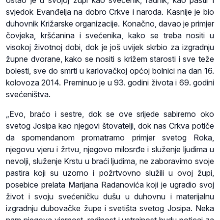
svjedok Evanđelja na dobro Crkve i naroda. Kasnije je bio
duhovnik Križarske organizacije. Konačno, davao je primjer
čovjeka, kršćanina i svećenika, kako se treba nositi u
visokoj životnoj dobi, dok je još uvijek skrbio za izgradnju
župne dvorane, kako se nositi s križem starosti i sve teže
bolesti, sve do smrti u karlovačkoj općoj bolnici na dan 16.
kolovoza 2014. Preminuo je u 93. godini života i 69. godini
svećeništva.
„Evo, braćo i sestre, dok se ove srijede sabiremo oko
svetog Josipa kao njegovi štovatelji, dok nas Crkva potiče
da spomendanom promatramo primjer svetog Roka,
njegovu vjeru i žrtvu, njegovo milosrđe i služenje ljudima u
nevolji, služenje Krstu u braći ljudima, ne zaboravimo svoje
pastira koji su uzorno i požrtvovno služili u ovoj župi,
posebice prelata Marijana Radanovića koji je ugradio svoj
život i svoju svećeničku dušu u duhovnu i materijalnu
izgradnju dubovačke župe i svetišta svetog Josipa. Neka
nam njegova vjernost, radinost i ustrajnost budu poticaj za