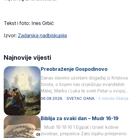
Tekst i foto: Ines Grbić
Izvor:
Zadarska nadbiskupija
Najnovije vijesti
Preobraženje Gospodinovo
Danas slavimo uzvišeni događaj iz Kristova
života, o kojem nas izvješćuju evanđelisti
Matej, Marko i Luka te sveti Petar u svojoj
drugoj…
06.08.2026. · SVETAC DANA ·
3 minute čitanja
Biblija za svaki dan – Mudr 16-19
Mudr 16-19 16 1 Egipat i Izrael: kobne
životinje, prepelice Zato bijahu primjereno