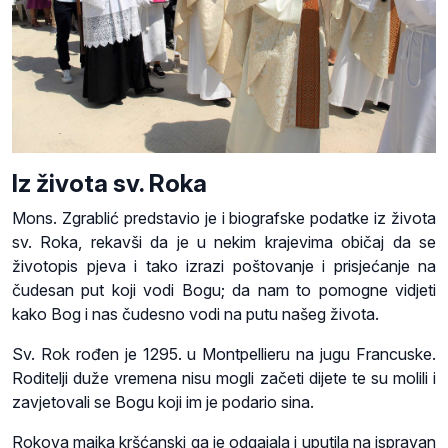
Iz života sv. Roka
Mons. Zgrablić predstavio je i biografske podatke iz života
sv. Roka, rekavši da je u nekim krajevima običaj da se
životopis pjeva i tako izrazi poštovanje i prisjećanje na
čudesan put koji vodi Bogu; da nam to pomogne vidjeti
kako Bog i nas čudesno vodi na putu našeg života.
Sv. Rok rođen je 1295. u Montpellieru na jugu Francuske.
Roditelji duže vremena nisu mogli začeti dijete te su molili i
zavjetovali se Bogu koji im je podario sina.
Rokova majka kršćanski ga je odgajala i uputila na ispravan