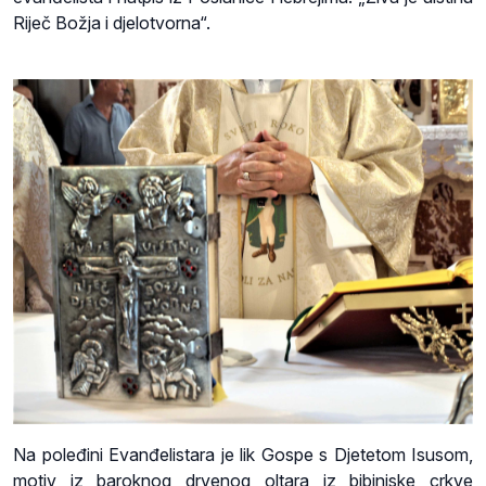
Riječ Božja i djelotvorna“.
Na poleđini Evanđelistara je lik Gospe s Djetetom Isusom,
motiv iz baroknog drvenog oltara iz bibinjske crkve