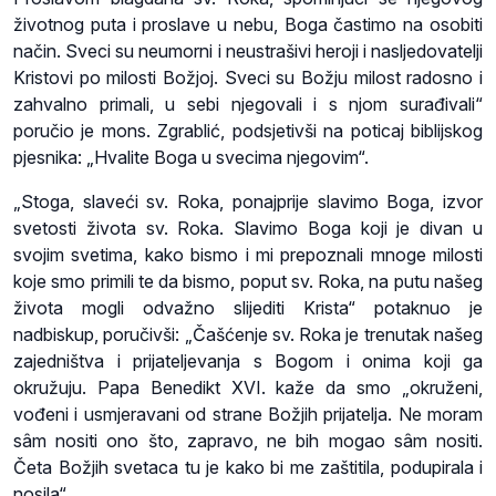
životnog puta i proslave u nebu, Boga častimo na osobiti
način. Sveci su neumorni i neustrašivi heroji i nasljedovatelji
Kristovi po milosti Božjoj. Sveci su Božju milost radosno i
zahvalno primali, u sebi njegovali i s njom surađivali“
poručio je mons. Zgrablić, podsjetivši na poticaj biblijskog
pjesnika: „Hvalite Boga u svecima njegovim“.
„Stoga, slaveći sv. Roka, ponajprije slavimo Boga, izvor
svetosti života sv. Roka. Slavimo Boga koji je divan u
svojim svetima, kako bismo i mi prepoznali mnoge milosti
koje smo primili te da bismo, poput sv. Roka, na putu našeg
života mogli odvažno slijediti Krista“ potaknuo je
nadbiskup, poručivši: „Čašćenje sv. Roka je trenutak našeg
zajedništva i prijateljevanja s Bogom i onima koji ga
okružuju. Papa Benedikt XVI. kaže da smo „okruženi,
vođeni i usmjeravani od strane Božjih prijatelja. Ne moram
sâm nositi ono što, zapravo, ne bih mogao sâm nositi.
Četa Božjih svetaca tu je kako bi me zaštitila, podupirala i
nosila“.