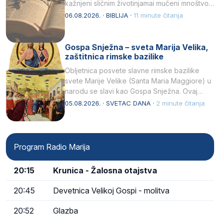
kažnjeni sličnim životinjamai mučeni mnoštvom
kukaca.2 A narod…
06.08.2026. · BIBLIJA ·
11 minute čitanja
Gospa Snježna – sveta Marija Velika,
zaštitnica rimske bazilike
Obljetnica posvete slavne rimske bazilike
svete Marije Velike (Santa Maria Maggiore) u
narodu se slavi kao Gospa Snježna. Ovaj
naziv, Sancta Maria…
05.08.2026. · SVETAC DANA ·
2 minute čitanja
Program Radio Marija
20:15
Krunica - Žalosna otajstva
20:45
Devetnica Velikoj Gospi - molitva
20:52
Glazba