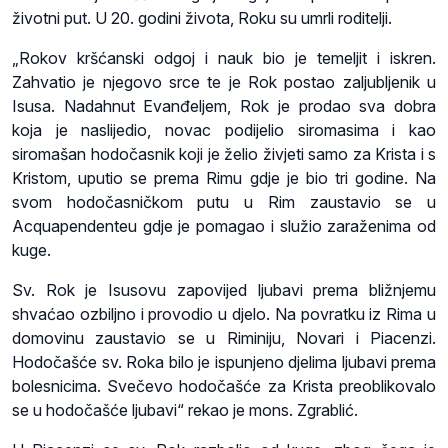
životni put. U 20. godini života, Roku su umrli roditelji.
„Rokov kršćanski odgoj i nauk bio je temeljit i iskren.
Zahvatio je njegovo srce te je Rok postao zaljubljenik u
Isusa. Nadahnut Evanđeljem, Rok je prodao sva dobra
koja je naslijedio, novac podijelio siromasima i kao
siromašan hodočasnik koji je želio živjeti samo za Krista i s
Kristom, uputio se prema Rimu gdje je bio tri godine. Na
svom hodočasničkom putu u Rim zaustavio se u
Acquapendenteu gdje je pomagao i služio zaraženima od
kuge.
Sv. Rok je Isusovu zapovijed ljubavi prema bližnjemu
shvaćao ozbiljno i provodio u djelo. Na povratku iz Rima u
domovinu zaustavio se u Riminiju, Novari i Piacenzi.
Hodočašće sv. Roka bilo je ispunjeno djelima ljubavi prema
bolesnicima. Svečevo hodočašće za Krista preoblikovalo
se u hodočašće ljubavi“ rekao je mons. Zgrablić.