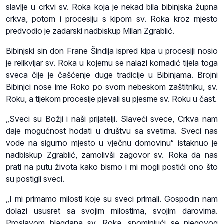
slavlje u crkvi sv. Roka koja je nekad bila bibinjska župna
crkva, potom i procesiju s kipom sv. Roka kroz mjesto
predvodio je zadarski nadbiskup Milan Zgrablić.
Bibinjski sin don Frane Šindija ispred kipa u procesiji nosio
je relikvijar sv. Roka u kojemu se nalazi komadić tijela toga
sveca čije je čašćenje duge tradicije u Bibinjama. Brojni
Bibinjci nose ime Roko po svom nebeskom zaštitniku, sv.
Roku, a tijekom procesije pjevali su pjesme sv. Roku u čast.
„Sveci su Božji i naši prijatelji. Slaveći svece, Crkva nam
daje mogućnost hodati u društvu sa svetima. Sveci nas
vode na sigurno mjesto u vječnu domovinu“ istaknuo je
nadbiskup Zgrablić, zamolivši zagovor sv. Roka da nas
prati na putu života kako bismo i mi mogli postići ono što
su postigli sveci.
„I mi primamo milosti koje su sveci primali. Gospodin nam
dolazi ususret sa svojim milostima, svojim darovima.
Proslavom blagdana sv. Roka, spominjući se njegovog