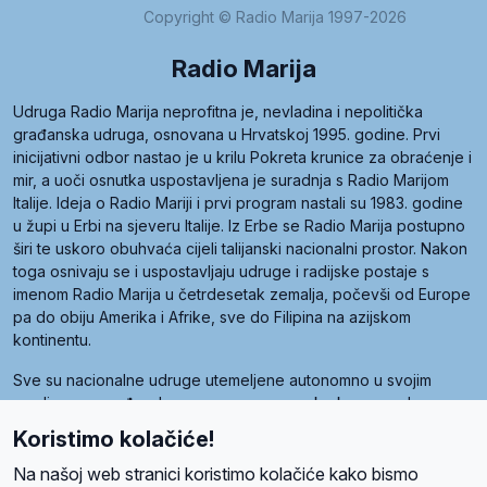
Copyright © Radio Marija 1997-2026
Radio Marija
Udruga Radio Marija neprofitna je, nevladina i nepolitička
građanska udruga, osnovana u Hrvatskoj 1995. godine. Prvi
inicijativni odbor nastao je u krilu Pokreta krunice za obraćenje i
mir, a uoči osnutka uspostavljena je suradnja s Radio Marijom
Italije. Ideja o Radio Mariji i prvi program nastali su 1983. godine
u župi u Erbi na sjeveru Italije. Iz Erbe se Radio Marija postupno
širi te uskoro obuhvaća cijeli talijanski nacionalni prostor. Nakon
toga osnivaju se i uspostavljaju udruge i radijske postaje s
imenom Radio Marija u četrdesetak zemalja, počevši od Europe
pa do obiju Amerika i Afrike, sve do Filipina na azijskom
kontinentu.
Sve su nacionalne udruge utemeljene autonomno u svojim
zemljama, a međusobna su povezane preko krovne udruge
pod nazivom Svjetska obitelj Radio Marije (World Family of
Koristimo kolačiće!
Radio Maria). Svjetsku obitelj utemeljilo je sedam članica, među
kojima je i hrvatska Udruga Radio Marija.
Na našoj web stranici koristimo kolačiće kako bismo