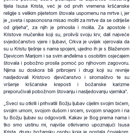
tijela Isusa Krista, već je od prvih vremena kršćanske
religije s velikim pijetetom štovala uspomenu na mrtve i, jer
je „sveta i spasonosna misao moliti za mrtve da se odriješe
od grijeha“, za njih je prinosila i molila. Za apostole i
Kristove mučenike koji su, prolivši svoju krv, dali najveće
svjedočanstvo vjere i ljubavi, Crkva je uvijek vjerovala da
su u Kristu tješnje s nama spojeni, ujedno ih je s Blaženom
Djevicom Marijom i sa svim anđelima s osobitim osjećajem
štovala i pobožno prosila pomoć po njihovom zagovoru.
Njima su doskora bili pribrojeni i drugi koji su revnije
nasljedovali Kristovo djevičanstvo i siromaštvo te su
vršenje kršćanske kreposti i božanske karizme
preporučivali pobožnom štovanju i nasljedovanju vjernika“.
„Sveci su otkrili i prihvatili Božju ljubav cijelim svojim bićem,
svojim umom, svojom dušom i srcem, svojom snagom i na
tu Božju ljubav su odgovorili. Kakav je Bog prema nama i
tko smo uistinu mi, najviše otkrivamo upoznajući Isusa
Krista, drugu božansku osobu koja je postala čovjekom.