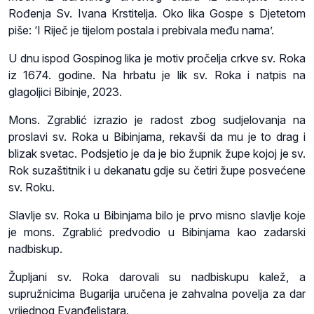
Rođenja Sv. Ivana Krstitelja. Oko lika Gospe s Djetetom
piše: ‘I Riječ je tijelom postala i prebivala među nama’.
U dnu ispod Gospinog lika je motiv pročelja crkve sv. Roka
iz 1674. godine. Na hrbatu je lik sv. Roka i natpis na
glagoljici Bibinje, 2023.
Mons. Zgrablić izrazio je radost zbog sudjelovanja na
proslavi sv. Roka u Bibinjama, rekavši da mu je to drag i
blizak svetac. Podsjetio je da je bio župnik župe kojoj je sv.
Rok suzaštitnik i u dekanatu gdje su četiri župe posvećene
sv. Roku.
Slavlje sv. Roka u Bibinjama bilo je prvo misno slavlje koje
je mons. Zgrablić predvodio u Bibinjama kao zadarski
nadbiskup.
Župljani sv. Roka darovali su nadbiskupu kalež, a
supružnicima Bugarija uručena je zahvalna povelja za dar
vrijednog Evanđelistara.