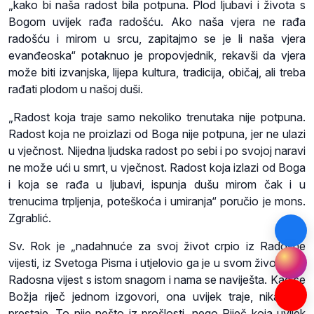
„kako bi naša radost bila potpuna. Plod ljubavi i života s
Bogom uvijek rađa radošću. Ako naša vjera ne rađa
radošću i mirom u srcu, zapitajmo se je li naša vjera
evanđeoska“ potaknuo je propovjednik, rekavši da vjera
može biti izvanjska, lijepa kultura, tradicija, običaj, ali treba
rađati plodom u našoj duši.
„Radost koja traje samo nekoliko trenutaka nije potpuna.
Radost koja ne proizlazi od Boga nije potpuna, jer ne ulazi
u vječnost. Nijedna ljudska radost po sebi i po svojoj naravi
ne može ući u smrt, u vječnost. Radost koja izlazi od Boga
i koja se rađa u ljubavi, ispunja dušu mirom čak i u
trenucima trpljenja, poteškoća i umiranja“ poručio je mons.
Zgrablić.
Sv. Rok je „nadahnuće za svoj život crpio iz Radosne
vijesti, iz Svetoga Pisma i utjelovio ga je u svom životu. Ta
Radosna vijest s istom snagom i nama se naviješta. Kad se
Božja riječ jednom izgovori, ona uvijek traje, nikad ne
prestaje. To nije nešto iz prošlosti, nego Riječ koja uvijek