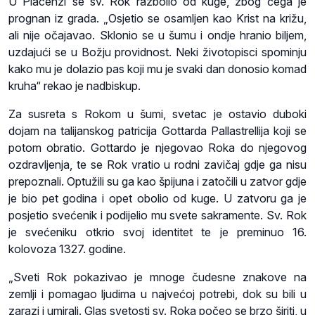
U Piacenzi se sv. Rok razbolio od kuge, zbog čega je
prognan iz grada. „Osjetio se osamljen kao Krist na križu,
ali nije očajavao. Sklonio se u šumu i ondje hranio biljem,
uzdajući se u Božju providnost. Neki životopisci spominju
kako mu je dolazio pas koji mu je svaki dan donosio komad
kruha“ rekao je nadbiskup.
Za susreta s Rokom u šumi, svetac je ostavio duboki
dojam na talijanskog patricija Gottarda Pallastrellija koji se
potom obratio. Gottardo je njegovao Roka do njegovog
ozdravljenja, te se Rok vratio u rodni zavičaj gdje ga nisu
prepoznali. Optužili su ga kao špijuna i zatočili u zatvor gdje
je bio pet godina i opet obolio od kuge. U zatvoru ga je
posjetio svećenik i podijelio mu svete sakramente. Sv. Rok
je svećeniku otkrio svoj identitet te je preminuo 16.
kolovoza 1327. godine.
„Sveti Rok pokazivao je mnoge čudesne znakove na
zemlji i pomagao ljudima u najvećoj potrebi, dok su bili u
zarazi i umirali. Glas svetosti sv. Roka počeo se brzo širiti, u