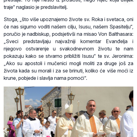
traje“ naglasio je predslavitelj.
Stoga, „što više upoznajemo živote sv. Roka i svetaca, oni
će nas sigurno voditi našem cilju, Isusu, našem Spasitelju“,
poručio je nadbiskup, podsjetivši na misao Von Balthasara:
„Sveci predstavljaju najvažniji komentar Evanđelja i
njegovo ostvarenje u svakodnevnom životu te nam
pokazuju kako se stvarno približiti Isusu“ te sv. Jeronima:
„Ako su apostoli i mučenici mogli moliti za druge još za
života kada su morali i za se brinuti, koliko će više moći iz
krune, pobjede i slavlja nama pomoći“.