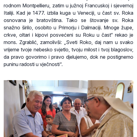
rodnom Montpellieru, zatim u južnoj Francuskoj i sjevernoj
Italiji. Kad je 1477. izbila kuga u Veneciji, u čast sv. Roka
osnovana je bratovština. Tako se štovanje sv. Roka
snažno širilo, osobito u Primorju i Dalmaciji. Mnoge župe,
crkve, oltari i kipovi posvećeni su Roku u čast“ rekao je
mons. Zgrablić, zamolivši: „Sveti Roko, daj nam u svako
vrijeme tvoje nebesko svjetlo, tvoju milost i tvoj blagoslov,
da pravo govorimo i pravo djelujemo, dok ne postignemo
puninu radosti u vječnosti“.