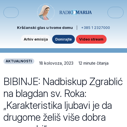
Skip to content
Skip to footer
Menu
Kršćanski glas u tvome domu
|
+385 1 2327000
Arhiv emisija
Donirajte
Video stream
AKTUALNOSTI
18 kolovoza, 2023
12 minute čitanja
BIBINJE: Nadbiskup Zgrablić
na blagdan sv. Roka:
„Karakteristika ljubavi je da
drugome želiš više dobra