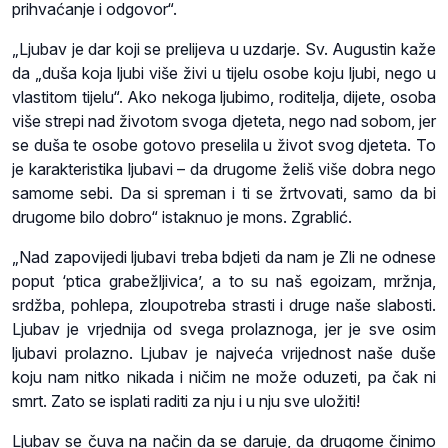
prihvaćanje i odgovor“.
„Ljubav je dar koji se prelijeva u uzdarje. Sv. Augustin kaže
da „duša koja ljubi više živi u tijelu osobe koju ljubi, nego u
vlastitom tijelu“. Ako nekoga ljubimo, roditelja, dijete, osoba
više strepi nad životom svoga djeteta, nego nad sobom, jer
se duša te osobe gotovo preselila u život svog djeteta. To
je karakteristika ljubavi – da drugome želiš više dobra nego
samome sebi. Da si spreman i ti se žrtvovati, samo da bi
drugome bilo dobro“ istaknuo je mons. Zgrablić.
„Nad zapovijedi ljubavi treba bdjeti da nam je Zli ne odnese
poput ‘ptica grabežljivica’, a to su naš egoizam, mržnja,
srdžba, pohlepa, zloupotreba strasti i druge naše slabosti.
Ljubav je vrjednija od svega prolaznoga, jer je sve osim
ljubavi prolazno. Ljubav je najveća vrijednost naše duše
koju nam nitko nikada i ničim ne može oduzeti, pa čak ni
smrt. Zato se isplati raditi za nju i u nju sve uložiti!
Ljubav se čuva na način da se daruje, da drugome činimo