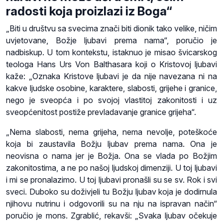
radosti koja proizlazi iz Boga“
„Biti u društvu sa svecima znači biti dionik tako velike, ničim
uvjetovane, Božje ljubavi prema nama“, poručio je
nadbiskup. U tom kontekstu, istaknuo je misao švicarskog
teologa Hans Urs Von Balthasara koji o Kristovoj ljubavi
kaže: „Oznaka Kristove ljubavi je da nije navezana ni na
kakve ljudske osobine, karaktere, slabosti, grijehe i granice,
nego je sveopća i po svojoj vlastitoj zakonitosti i uz
sveopćenitost postiže prevladavanje granice grijeha“.
„Nema slabosti, nema grijeha, nema nevolje, poteškoće
koja bi zaustavila Božju ljubav prema nama. Ona je
neovisna o nama jer je Božja. Ona se vlada po Božjim
zakonitostima, a ne po našoj ljudskoj dimenziji. U toj ljubavi
i mi se pronalazimo. U toj ljubavi pronašli su se sv. Rok i svi
sveci. Duboko su doživjeli tu Božju ljubav koja je dodirnula
njihovu nutrinu i odgovorili su na nju na ispravan način“
poručio je mons. Zgrablić, rekavši: „Svaka ljubav očekuje