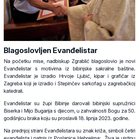
Blagoslovljen Evanđelistar
Na početku mise, nadbiskup Zgrablić blagoslovio je novi
Evanđelistar s motivima iz bibinjske sakralne baštine.
Evanđelistar je izradio Hrvoje Ljubić, kipar i grafičar iz
Zagreba koji je izradio i Stepinčev sarkofag u zagrebačkoj
katedrali.
Evanđelistar su župi Bibinje darovali bibinjski supružnici
Biserka i Mijo Bugarija s djecom, u zahvalnosti Bogu za 50.
godišnjicu braka koju su proslavili 18. lipnja 2023. godine.
Na prednjoj strani Evanđelistara su znak križa, simboli četiri
evanđelista i natpis iz Poslanice Hebrejima: „Živa je uistinu