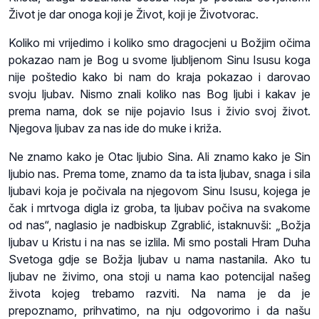
Život je dar onoga koji je Život, koji je Životvorac.
Koliko mi vrijedimo i koliko smo dragocjeni u Božjim očima
pokazao nam je Bog u svome ljubljenom Sinu Isusu koga
nije poštedio kako bi nam do kraja pokazao i darovao
svoju ljubav. Nismo znali koliko nas Bog ljubi i kakav je
prema nama, dok se nije pojavio Isus i živio svoj život.
Njegova ljubav za nas ide do muke i križa.
Ne znamo kako je Otac ljubio Sina. Ali znamo kako je Sin
ljubio nas. Prema tome, znamo da ta ista ljubav, snaga i sila
ljubavi koja je počivala na njegovom Sinu Isusu, kojega je
čak i mrtvoga digla iz groba, ta ljubav počiva na svakome
od nas“, naglasio je nadbiskup Zgrablić, istaknuvši: „Božja
ljubav u Kristu i na nas se izlila. Mi smo postali Hram Duha
Svetoga gdje se Božja ljubav u nama nastanila. Ako tu
ljubav ne živimo, ona stoji u nama kao potencijal našeg
života kojeg trebamo razviti. Na nama je da je
prepoznamo, prihvatimo, na nju odgovorimo i da našu