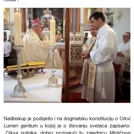
Nadbiskup je podsjetio i na dogmatsku konstituciju o Crkvi
Lumen gentium u kojoj je o štovanju svetaca zapisano:
„Crkva putnika, dobro poznajući tu zajednicu Mističnog