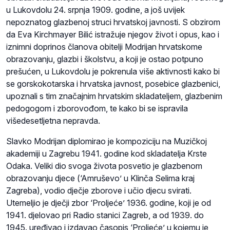
u Lukovdolu 24. srpnja 1909. godine, a još uvijek
nepoznatog glazbenoj struci hrvatskoj javnosti. S obzirom
da Eva Kirchmayer Bilić istražuje njegov život i opus, kao i
iznimni doprinos članova obitelji Modrijan hrvatskome
obrazovanju, glazbi i školstvu, a koji je ostao potpuno
prešućen, u Lukovdolu je pokrenula više aktivnosti kako bi
se gorskokotarska i hrvatska javnost, posebice glazbenici,
upoznali s tim značajnim hrvatskim skladateljem, glazbenim
pedogogom i zborovođom, te kako bi se ispravila
višedesetljetna nepravda.
Slavko Modrijan diplomirao je kompoziciju na Muzičkoj
akademiji u Zagrebu 1941. godine kod skladatelja Krste
Odaka. Veliki dio svoga života posvetio je glazbenom
obrazovanju djece (‘Amruševo’ u Klinča Selima kraj
Zagreba), vodio dječje zborove i učio djecu svirati.
Utemeljio je dječji zbor ‘Proljeće’ 1936. godine, koji je od
1941. djelovao pri Radio stanici Zagreb, a od 1939. do
1945. uređivao i izdavao časopis ‘Proljeće’ u kojemu je