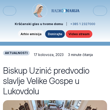
Skip to content
Skip to footer
Menu
Kršćanski glas u tvome domu
|
+385 1 2327000
Arhiv emisija
Donirajte
Video stream
AKTUALNOSTI
17 kolovoza, 2023
3 minute čitanja
Biskup Uzinić predvodio
slavlje Velike Gospe u
Lukovdolu