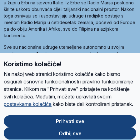
u župi u Erbi na sjeveru Italije. Iz Erbe se Radio Marija postupno
širi te uskoro obuhvaća cijeli talijanski nacionalni prostor. Nakon
toga osnivaju se i uspostavljaju udruge i radijske postaje s
imenom Radio Marija u četrdesetak zemalja, počevši od Europe
pa do obiju Amerika i Afrike, sve do Filipina na azijskom
kontinentu.
Sve su nacionalne udruge utemeljene autonomno u svojim
zemljama, a međusobna su povezane preko krovne udruge
pod nazivom Svjetska obitelj Radio Marije (World Family of
Koristimo kolačiće!
Radio Maria). Svjetsku obitelj utemeljilo je sedam članica, među
kojima je i hrvatska Udruga Radio Marija.
Na našoj web stranici koristimo kolačiće kako bismo
osigurali osnovne funkcionalnosti i pravilno funkcioniranje
stranice. Klikom na "Prihvati sve" pristajete na korištenje
svih kolačića. Međutim, možete upravljati svojim
O nama
Radio
Program
Volonteri
Prijatelji
Kontakt
Pravila privatnosti
postavkama kolačića
kako biste dali kontrolirani pristanak.
Kolačići
Uvjeti korištenja
Ova stranica je zaštićena Google reCAPTCHA sustavom
Prihvati sve
Odbij sve
App
Google
Store
Play