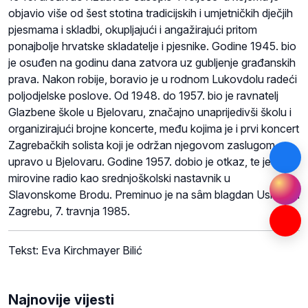
objavio više od šest stotina tradicijskih i umjetničkih dječjih
pjesmama i skladbi, okupljajući i angažirajući pritom
ponajbolje hrvatske skladatelje i pjesnike. Godine 1945. bio
je osuđen na godinu dana zatvora uz gubljenje građanskih
prava. Nakon robije, boravio je u rodnom Lukovdolu radeći
poljodjelske poslove. Od 1948. do 1957. bio je ravnatelj
Glazbene škole u Bjelovaru, značajno unaprijedivši školu i
organizirajući brojne koncerte, među kojima je i prvi koncert
Zagrebačkih solista koji je održan njegovom zaslugom,
upravo u Bjelovaru. Godine 1957. dobio je otkaz, te je do
mirovine radio kao srednjoškolski nastavnik u
Slavonskome Brodu. Preminuo je na sâm blagdan Uskrsa u
Zagrebu, 7. travnja 1985.
Tekst: Eva Kirchmayer Bilić
Najnovije vijesti