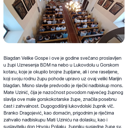
Blagdan Velike Gospe i ove je godine svečano proslavljen
u župi Uznesenja BDM na nebo u Lukovdolu u Gorskom
kotaru, koje je okupilo brojne župljane, ali i one raseljene,
koji svoju rodnu župu pohode upravo uz ovaj veliki Marijin
blagdan. Misno slavlje predvodio je riječki nadbiskup mons.
Mate Uzinić, čija je nazočnost povodom najvećeg župnog
slavlja ove male gorskokotarske župe, značila posebnu
čast i zahvalnost. Dugogodišnji lukovdolski župnik vlč.
Branko Dragojević, kao domaćin, prigodnim je riječima
zahvalio nadbiskupu Mati Uziniću na dolasku, kao i
suslavitelju don Hrvoju Poljaku, župniku susjedne župe sv.