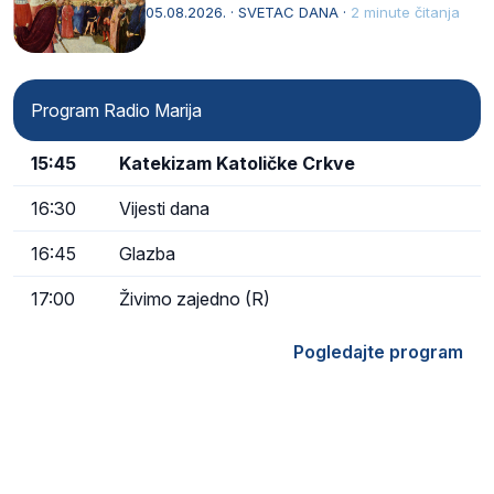
naziv, Sancta Maria…
05.08.2026. · SVETAC DANA ·
2 minute čitanja
Program Radio Marija
15:45
Katekizam Katoličke Crkve
16:30
Vijesti dana
16:45
Glazba
17:00
Živimo zajedno (R)
Pogledajte program