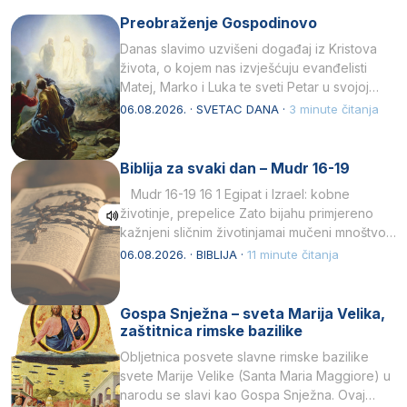
Preobraženje Gospodinovo
Danas slavimo uzvišeni događaj iz Kristova
života, o kojem nas izvješćuju evanđelisti
Matej, Marko i Luka te sveti Petar u svojoj
drugoj…
06.08.2026. · SVETAC DANA ·
3 minute čitanja
Biblija za svaki dan – Mudr 16-19
Mudr 16-19 16 1 Egipat i Izrael: kobne
životinje, prepelice Zato bijahu primjereno
kažnjeni sličnim životinjamai mučeni mnoštvom
kukaca.2 A narod…
06.08.2026. · BIBLIJA ·
11 minute čitanja
Gospa Snježna – sveta Marija Velika,
zaštitnica rimske bazilike
Obljetnica posvete slavne rimske bazilike
svete Marije Velike (Santa Maria Maggiore) u
narodu se slavi kao Gospa Snježna. Ovaj