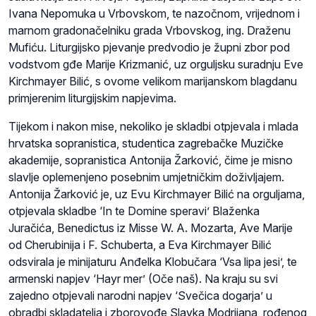
Ivana Nepomuka u Vrbovskom, te nazočnom, vrijednom i
marnom gradonačelniku grada Vrbovskog, ing. Draženu
Mufiću. Liturgijsko pjevanje predvodio je župni zbor pod
vodstvom gđe Marije Krizmanić, uz orguljsku suradnju Eve
Kirchmayer Bilić, s ovome velikom marijanskom blagdanu
primjerenim liturgijskim napjevima.
Tijekom i nakon mise, nekoliko je skladbi otpjevala i mlada
hrvatska sopranistica, studentica zagrebačke Muzičke
akademije, sopranistica Antonija Žarković, čime je misno
slavlje oplemenjeno posebnim umjetničkim doživljajem.
Antonija Žarković je, uz Evu Kirchmayer Bilić na orguljama,
otpjevala skladbe ‘In te Domine speravi’ Blaženka
Juračića, Benedictus iz Misse W. A. Mozarta, Ave Marije
od Cherubinija i F. Schuberta, a Eva Kirchmayer Bilić
odsvirala je minijaturu Anđelka Klobučara ‘Vsa lipa jesi’, te
armenski napjev ‘Hayr mer’ (Oče naš). Na kraju su svi
zajedno otpjevali narodni napjev ‘Svečica dogarja’ u
obradbi skladatelja i zborovođe Slavka Modrijana, rođenog