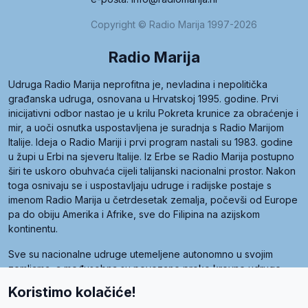
Copyright © Radio Marija 1997-2026
Radio Marija
Udruga Radio Marija neprofitna je, nevladina i nepolitička
građanska udruga, osnovana u Hrvatskoj 1995. godine. Prvi
inicijativni odbor nastao je u krilu Pokreta krunice za obraćenje i
mir, a uoči osnutka uspostavljena je suradnja s Radio Marijom
Italije. Ideja o Radio Mariji i prvi program nastali su 1983. godine
u župi u Erbi na sjeveru Italije. Iz Erbe se Radio Marija postupno
širi te uskoro obuhvaća cijeli talijanski nacionalni prostor. Nakon
toga osnivaju se i uspostavljaju udruge i radijske postaje s
imenom Radio Marija u četrdesetak zemalja, počevši od Europe
pa do obiju Amerika i Afrike, sve do Filipina na azijskom
kontinentu.
Sve su nacionalne udruge utemeljene autonomno u svojim
zemljama, a međusobna su povezane preko krovne udruge
pod nazivom Svjetska obitelj Radio Marije (World Family of
Koristimo kolačiće!
Radio Maria). Svjetsku obitelj utemeljilo je sedam članica, među