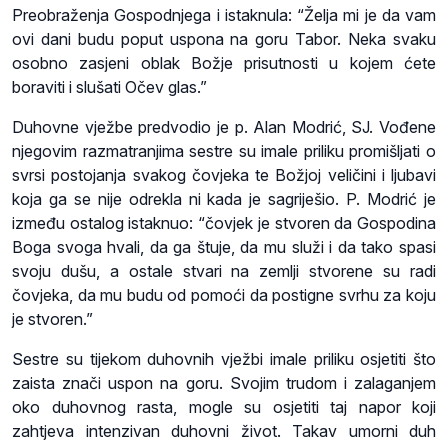
Preobraženja Gospodnjega i istaknula: “Želja mi je da vam
ovi dani budu poput uspona na goru Tabor. Neka svaku
osobno zasjeni oblak Božje prisutnosti u kojem ćete
boraviti i slušati Očev glas.”
Duhovne vježbe predvodio je p. Alan Modrić, SJ. Vođene
njegovim razmatranjima sestre su imale priliku promišljati o
svrsi postojanja svakog čovjeka te Božjoj veličini i ljubavi
koja ga se nije odrekla ni kada je sagriješio. P. Modrić je
između ostalog istaknuo: “čovjek je stvoren da Gospodina
Boga svoga hvali, da ga štuje, da mu služi i da tako spasi
svoju dušu, a ostale stvari na zemlji stvorene su radi
čovjeka, da mu budu od pomoći da postigne svrhu za koju
je stvoren.”
Sestre su tijekom duhovnih vježbi imale priliku osjetiti što
zaista znači uspon na goru. Svojim trudom i zalaganjem
oko duhovnog rasta, mogle su osjetiti taj napor koji
zahtjeva intenzivan duhovni život. Takav umorni duh