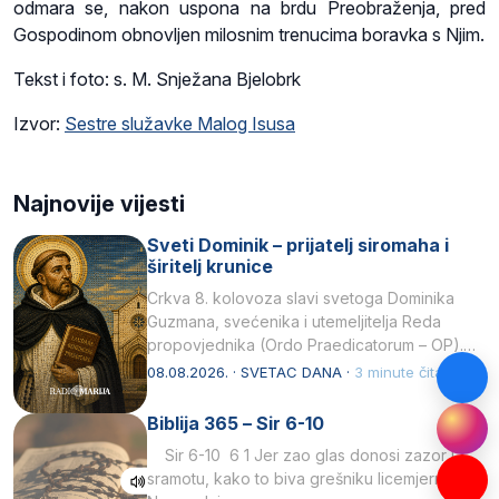
odmara se, nakon uspona na brdu Preobraženja, pred
Gospodinom obnovljen milosnim trenucima boravka s Njim.
Tekst i foto: s. M. Snježana Bjelobrk
Izvor:
Sestre služavke Malog Isusa
Najnovije vijesti
Sveti Dominik – prijatelj siromaha i
širitelj krunice
Crkva 8. kolovoza slavi svetoga Dominika
Guzmana, svećenika i utemeljitelja Reda
propovjednika (Ordo Praedicatorum – OP).
Svojim životom, dubokom ljubavlju prema
08.08.2026. · SVETAC DANA ·
3 minute čitanja
Kristu…
Biblija 365 – Sir 6-10
Sir 6-10 6 1 Jer zao glas donosi zazor i
sramotu, kako to biva grešniku licemjernom.2