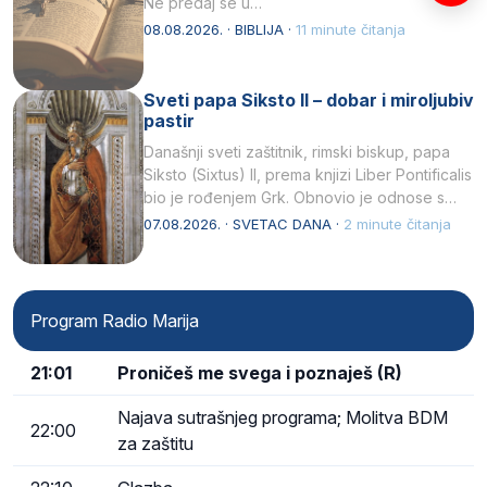
Ne predaj se u…
08.08.2026. · BIBLIJA ·
11 minute čitanja
Sveti papa Siksto II – dobar i miroljubiv
pastir
Današnji sveti zaštitnik, rimski biskup, papa
Siksto (Sixtus) II, prema knjizi Liber Pontificalis
bio je rođenjem Grk. Obnovio je odnose s
afričkim…
07.08.2026. · SVETAC DANA ·
2 minute čitanja
Program Radio Marija
21:01
Proničeš me svega i poznaješ (R)
Najava sutrašnjeg programa; Molitva BDM
22:00
za zaštitu