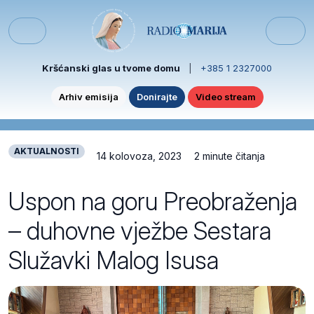
Skip to content
Skip to footer
Menu
Kršćanski glas u tvome domu
|
+385 1 2327000
Arhiv emisija
Donirajte
Video stream
AKTUALNOSTI
14 kolovoza, 2023
2 minute čitanja
Uspon na goru Preobraženja
– duhovne vježbe Sestara
Služavki Malog Isusa