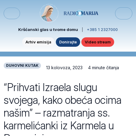
Skip to content
Skip to footer
Menu
Kršćanski glas u tvome domu
|
+385 1 2327000
Arhiv emisija
Donirajte
Video stream
DUHOVNI KUTAK
13 kolovoza, 2023
4 minute čitanja
“Prihvati Izraela slugu
svojega, kako obeća ocima
našim” – razmatranja ss.
karmelićanki iz Karmela u