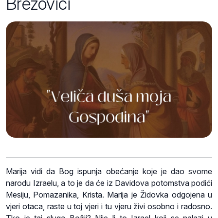
Brezovici
Marija vidi da Bog ispunja obećanje koje je dao svome
narodu Izraelu, a to je da će iz Davidova potomstva podići
Mesiju, Pomazanika, Krista. Marija je Židovka odgojena u
vjeri otaca, raste u toj vjeri i tu vjeru živi osobno i radosno.
Tko je taj sluga Božji? Nije li to Izrael koji se nalazi u