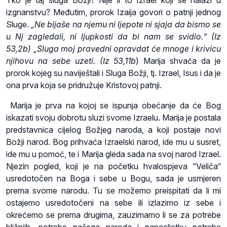
izgnanstvu? Međutim, prorok Izaija govori o patnji jednog
Sluge.
„Ne bijaše na njemu ni ljepote ni sjaja da bismo se
u Nj zagledali, ni ljupkosti da bi nam se svidio.“ (Iz
53,2b) „Sluga moj pravedni opravdat će mnoge i krivicu
njihovu na sebe uzeti. (Iz 53,11b
) Marija shvaća da je
prorok kojeg su naviještali i Sluga Božji, tj. Izrael, Isus i da je
ona prva koja se pridružuje Kristovoj patnji.
Marija je prva na kojoj se ispunja obećanje da će Bog
iskazati svoju dobrotu sluzi svome Izraelu. Marija je postala
predstavnica cijelog Božjeg naroda, a koji postaje novi
Božji narod. Bog prihvaća Izraelski narod, ide mu u susret,
ide mu u pomoć, te i Marija gleda sada na svoj narod Izrael.
Njezin pogled, koji je na početku hvalospjeva “Veliča“
usredotočen na Boga i sebe u Bogu, sada je usmjeren
prema svome narodu. Tu se možemo preispitati da li mi
ostajemo usredotočeni na sebe ili izlazimo iz sebe i
okrećemo se prema drugima, zauzimamo li se za potrebe
bližnjih, potrebe našega naroda i naposljetku potrebe