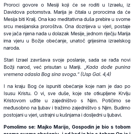
Proroci govore o Mesiji koji će se roditi u Izraelu, iz
Davidova potomstva. Marija je čitala u prorocima da će
Mesija biti Kralj. Ona kao meditativna duša prebire u svome
srcu mesijanska proroštva. Ona dozrijeva u vjeri, postaje
sve jača njena nada u dolazak Mesije, jednom riječju Marija
ima vjeru u Božje obećanje, unatoč grijesima izraelskog
naroda.
Stari Izrael završava svoje poslanje, sada se rađa novi
Božji narod, već prisutan u Mariji. „
Kada dođe punina
vremena odasla Bog sina svoga.“ (Usp Gal. 4,4)
I na kraju Bog će ispuniti obećanje koje nam je dao po
Isusu Kristu. O vi, sve duše, koje ste otkupljene Krvlju
Kristovom uđite u zajedništvo s Njim. Potičimo se
međusobno na ljubav i tražimo zajedništvo s Njim. Budimo
postojani u vjeri, ustrajni u kušnjama i dosljedni u ljubavi.
Pomolimo se: Majko Marijo, Gospodin je bio s tobom
prema svome obećanju, i od kad je bio s tobom On je i