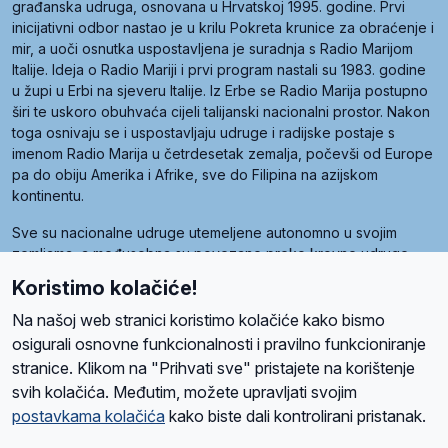
građanska udruga, osnovana u Hrvatskoj 1995. godine. Prvi
inicijativni odbor nastao je u krilu Pokreta krunice za obraćenje i
mir, a uoči osnutka uspostavljena je suradnja s Radio Marijom
Italije. Ideja o Radio Mariji i prvi program nastali su 1983. godine
u župi u Erbi na sjeveru Italije. Iz Erbe se Radio Marija postupno
širi te uskoro obuhvaća cijeli talijanski nacionalni prostor. Nakon
toga osnivaju se i uspostavljaju udruge i radijske postaje s
imenom Radio Marija u četrdesetak zemalja, počevši od Europe
pa do obiju Amerika i Afrike, sve do Filipina na azijskom
kontinentu.
Sve su nacionalne udruge utemeljene autonomno u svojim
zemljama, a međusobna su povezane preko krovne udruge
pod nazivom Svjetska obitelj Radio Marije (World Family of
Koristimo kolačiće!
Radio Maria). Svjetsku obitelj utemeljilo je sedam članica, među
kojima je i hrvatska Udruga Radio Marija.
Na našoj web stranici koristimo kolačiće kako bismo
osigurali osnovne funkcionalnosti i pravilno funkcioniranje
stranice. Klikom na "Prihvati sve" pristajete na korištenje
svih kolačića. Međutim, možete upravljati svojim
O nama
Radio
Program
Volonteri
Prijatelji
Kontakt
Pravila privatnosti
postavkama kolačića
kako biste dali kontrolirani pristanak.
Kolačići
Uvjeti korištenja