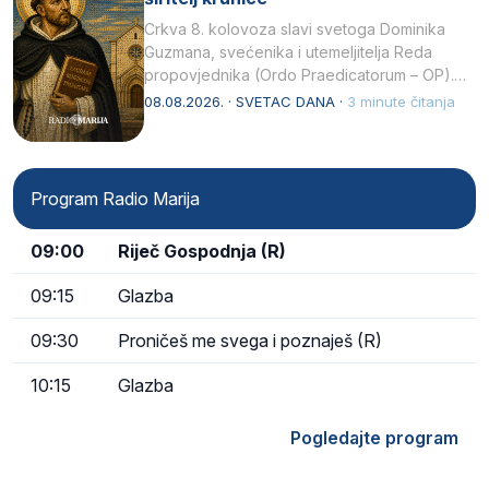
Crkva 8. kolovoza slavi svetoga Dominika
Guzmana, svećenika i utemeljitelja Reda
propovjednika (Ordo Praedicatorum – OP).
Svojim životom, dubokom ljubavlju prema
08.08.2026. · SVETAC DANA ·
3 minute čitanja
Kristu…
Program Radio Marija
09:00
Riječ Gospodnja (R)
09:15
Glazba
09:30
Proničeš me svega i poznaješ (R)
10:15
Glazba
Pogledajte program