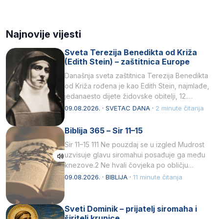
Najnovije vijesti
Sveta Terezija Benedikta od Križa
(Edith Stein) – zaštitnica Europe
Današnja sveta zaštitnica Terezija Benedikta
od Križa rođena je kao Edith Stein, najmlađe,
jedanaesto dijete židovske obitelji, 12.
listopada 1891, u Wrocławu…
09.08.2026. · SVETAC DANA ·
2 minute čitanja
Biblija 365 – Sir 11–15
Sir 11–15 111 Ne pouzdaj se u izgled Mudrost
uzvisuje glavu siromahui posađuje ga među
knezove.2 Ne hvali čovjeka po obličju
njegovui…
09.08.2026. · BIBLIJA ·
11 minute čitanja
Sveti Dominik – prijatelj siromaha i
širitelj krunice