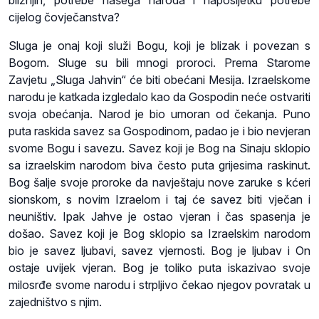
cijelog čovječanstva?
Sluga je onaj koji služi Bogu, koji je blizak i povezan s
Bogom. Sluge su bili mnogi proroci. Prema Starome
Zavjetu „Sluga Jahvin“ će biti obećani Mesija. Izraelskome
narodu je katkada izgledalo kao da Gospodin neće ostvariti
svoja obećanja. Narod je bio umoran od čekanja. Puno
puta raskida savez sa Gospodinom, padao je i bio nevjeran
svome Bogu i savezu. Savez koji je Bog na Sinaju sklopio
sa izraelskim narodom biva često puta grijesima raskinut.
Bog šalje svoje proroke da navještaju nove zaruke s kćeri
sionskom, s novim Izraelom i taj će savez biti vječan i
neuništiv. Ipak Jahve je ostao vjeran i čas spasenja je
došao. Savez koji je Bog sklopio sa Izraelskim narodom
bio je savez ljubavi, savez vjernosti. Bog je ljubav i On
ostaje uvijek vjeran. Bog je toliko puta iskazivao svoje
milosrđe svome narodu i strpljivo čekao njegov povratak u
zajedništvo s njim.