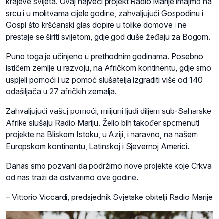
krajeve svijeta. Ovaj najveći projekt Radio Marije imajmo na
srcu i u molitvama cijele godine, zahvaljujući Gospodinu i
Gospi što kršćanski glas dopire u tolike domove i ne
prestaje se širiti svijetom, gdje god duše žeđaju za Bogom.
Puno toga je učinjeno u prethodnim godinama. Posebno
ističem zemlje u razvoju, na Afričkom kontinentu, gdje smo
uspjeli pomoći i uz pomoć slušatelja izgraditi više od 140
odašiljača u 27 afričkih zemalja.
Zahvaljujući vašoj pomoći, milijuni ljudi diljem sub-Saharske
Afrike slušaju Radio Mariju. Želio bih također spomenuti
projekte na Bliskom Istoku, u Aziji, i naravno, na našem
Europskom kontinentu, Latinskoj i Sjevernoj Americi.
Danas smo pozvani da podržimo nove projekte koje Crkva
od nas traži da ostvarimo ove godine.
– Vittorio Viccardi, predsjednik Svjetske obitelji Radio Marije