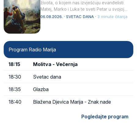
života, o kojem nas izvješćuju evanđelisti
Matej, Marko i Luka te sveti Petar u svojoj
drugoj…
06.08.2026. · SVETAC DANA ·
3 minute čitanja
Program Radio Marija
18:15
Molitva - Večernja
18:30
Svetac dana
18:35
Glazba
18:40
Blažena Djevica Marija - Znak nade
Pogledajte program