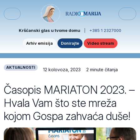
Skip to content
Skip to footer
Menu
Kršćanski glas u tvome domu
|
+385 1 2327000
Arhiv emisija
Donirajte
Video stream
AKTUALNOSTI
12 kolovoza, 2023
2 minute čitanja
Časopis MARIATON 2023. –
Hvala Vam što ste mreža
kojom Gospa zahvaća duše!