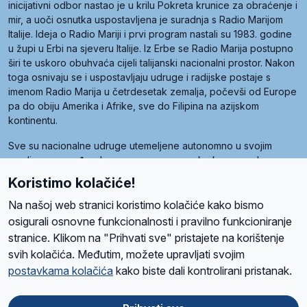
inicijativni odbor nastao je u krilu Pokreta krunice za obraćenje i
mir, a uoči osnutka uspostavljena je suradnja s Radio Marijom
Italije. Ideja o Radio Mariji i prvi program nastali su 1983. godine
u župi u Erbi na sjeveru Italije. Iz Erbe se Radio Marija postupno
širi te uskoro obuhvaća cijeli talijanski nacionalni prostor. Nakon
toga osnivaju se i uspostavljaju udruge i radijske postaje s
imenom Radio Marija u četrdesetak zemalja, počevši od Europe
pa do obiju Amerika i Afrike, sve do Filipina na azijskom
kontinentu.
Sve su nacionalne udruge utemeljene autonomno u svojim
zemljama, a međusobna su povezane preko krovne udruge
pod nazivom Svjetska obitelj Radio Marije (World Family of
Koristimo kolačiće!
Radio Maria). Svjetsku obitelj utemeljilo je sedam članica, među
kojima je i hrvatska Udruga Radio Marija.
Na našoj web stranici koristimo kolačiće kako bismo
osigurali osnovne funkcionalnosti i pravilno funkcioniranje
stranice. Klikom na "Prihvati sve" pristajete na korištenje
svih kolačića. Međutim, možete upravljati svojim
O nama
Radio
Program
Volonteri
Prijatelji
Kontakt
Pravila privatnosti
postavkama kolačića
kako biste dali kontrolirani pristanak.
Kolačići
Uvjeti korištenja
Ova stranica je zaštićena Google reCAPTCHA sustavom