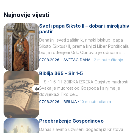
Najnovije vijesti
Sveti papa Siksto II – dobar i miroljubiv
pastir
Današnji sveti zaštitnik, rimski biskup, papa
Siksto (Sixtus) II, prema knjizi Liber Pontificalis
bio je rođenjem Grk. Obnovio je odnose s
afričkim…
07.08.2026. · SVETAC DANA ·
2 minute čitanja
Biblija 365 – Sir 1-5
Sir 1-5 1 I. ZBIRKA IZREKA Otajstvo mudrosti
Svaka je mudrost od Gospoda i s njime je
dovijeka.2 Tko će…
07.08.2026. · BIBLIJA ·
10 minute čitanja
Preobraženje Gospodinovo
Danas slavimo uzvišeni događaj iz Kristova