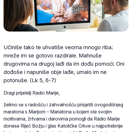
Učiniše tako te uhvatiše veoma mnogo riba;
mreže im se gotovo razdirale. Mahnuše
drugovima na drugoj lađi da im dođu pomoći. Oni
dođoše i napuniše obje lađe, umalo im ne
potonuše. (Lk 5, 6-7)
Dragi prijatelji Radio Marije,
želimo se s radošću i zahvalnošću prisjetiti ovogodišnjeg
maratona s Marijom – Mariatona u kojem ste svojim
molitvama, žrtvama i darovima pomogli da Radio Marije
donese Riječ Božju i glas Katoličke Crkve u najpotrebnije