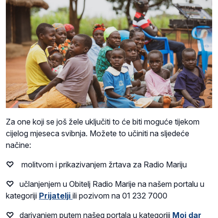
Za one koji se još žele uključiti to će biti moguće tijekom
cijelog mjeseca svibnja. Možete to učiniti na sljedeće
načine:
♡
molitvom i prikazivanjem žrtava za Radio Mariju
♡
učlanjenjem u Obitelj Radio Marije na našem portalu u
kategoriji
Prijatelji
ili pozivom na 01 232 7000
♡
darivanjem putem našeg portala u kategoriji
Moj dar