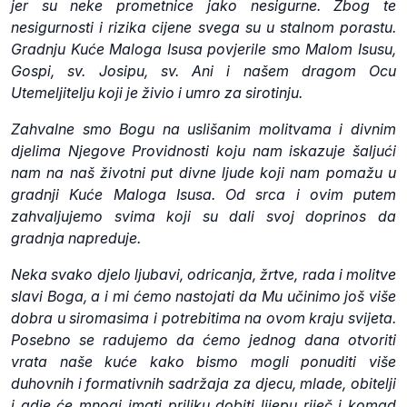
jer su neke prometnice jako nesigurne. Zbog te
nesigurnosti i rizika cijene svega su u stalnom porastu.
Gradnju Kuće Maloga Isusa povjerile smo Malom Isusu,
Gospi, sv. Josipu, sv. Ani i našem dragom Ocu
Utemeljitelju koji je živio i umro za sirotinju.
Zahvalne smo Bogu na uslišanim molitvama i divnim
djelima Njegove Providnosti koju nam iskazuje šaljući
nam na naš životni put divne ljude koji nam pomažu u
gradnji Kuće Maloga Isusa. Od srca i ovim putem
zahvaljujemo svima koji su dali svoj doprinos da
gradnja napreduje.
Neka svako djelo ljubavi, odricanja, žrtve, rada i molitve
slavi Boga, a i mi ćemo nastojati da Mu učinimo još više
dobra u siromasima i potrebitima na ovom kraju svijeta.
Posebno se radujemo da ćemo jednog dana otvoriti
vrata naše kuće kako bismo mogli ponuditi više
duhovnih i formativnih sadržaja za djecu, mlade, obitelji
i gdje će mnogi imati priliku dobiti lijepu riječ i komad