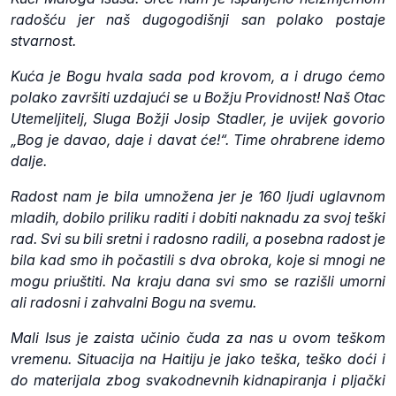
radošću jer naš dugogodišnji san polako postaje
stvarnost.
Kuća je Bogu hvala sada pod krovom, a i drugo ćemo
polako završiti uzdajući se u Božju Providnost! Naš Otac
Utemeljitelj, Sluga Božji Josip Stadler, je uvijek govorio
„Bog je davao, daje i davat će!“. Time ohrabrene idemo
dalje.
Radost nam je bila umnožena jer je 160 ljudi uglavnom
mladih, dobilo priliku raditi i dobiti naknadu za svoj teški
rad. Svi su bili sretni i radosno radili, a posebna radost je
bila kad smo ih počastili s dva obroka, koje si mnogi ne
mogu priuštiti. Na kraju dana svi smo se razišli umorni
ali radosni i zahvalni Bogu na svemu.
Mali Isus je zaista učinio čuda za nas u ovom teškom
vremenu. Situacija na Haitiju je jako teška, teško doći i
do materijala zbog svakodnevnih kidnapiranja i pljački