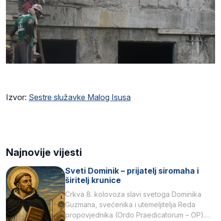
Izvor:
Sestre služavke Malog Isusa
Najnovije vijesti
Sveti Dominik – prijatelj siromaha i
širitelj krunice
Crkva 8. kolovoza slavi svetoga Dominika
Guzmana, svećenika i utemeljitelja Reda
propovjednika (Ordo Praedicatorum – OP).