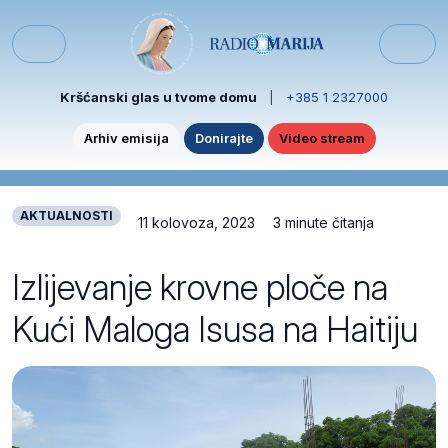
Skip to content
Skip to footer
Menu
Kršćanski glas u tvome domu
|
+385 1 2327000
Arhiv emisija
Donirajte
Video stream
AKTUALNOSTI
11 kolovoza, 2023
3 minute čitanja
Izlijevanje krovne ploče na
Kući Maloga Isusa na Haitiju