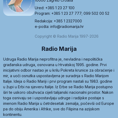
10000 Zagreb Croatia
Ured: +385 1 23 27 100
Program: +385 1 23 27 777; 099 502 00 52
Redakcija: +385 1 2327000
e-pošta: info@radiomarija.hr
Copyright © Radio Marija 1997-2026
Radio Marija
Udruga Radio Marija neprofitna je, nevladina i nepolitička
građanska udruga, osnovana u Hrvatskoj 1995. godine. Prvi
inicijativni odbor nastao je u krilu Pokreta krunice za obraćenje i
mir, a uoči osnutka uspostavljena je suradnja s Radio Marijom
Italije. Ideja o Radio Mariji i prvi program nastali su 1983. godine
u župi u Erbi na sjeveru Italije. Iz Erbe se Radio Marija postupno
širi te uskoro obuhvaća cijeli talijanski nacionalni prostor. Nakon
toga osnivaju se i uspostavljaju udruge i radijske postaje s
imenom Radio Marija u četrdesetak zemalja, počevši od Europe
pa do obiju Amerika i Afrike, sve do Filipina na azijskom
kontinentu.