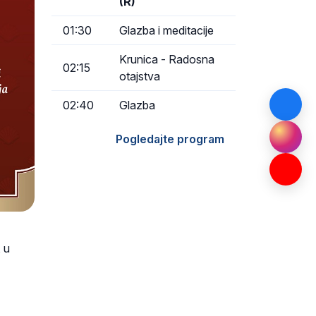
(R)
01:30
Glazba i meditacije
Krunica - Radosna
02:15
otajstva
02:40
Glazba
Pogledajte program
 u