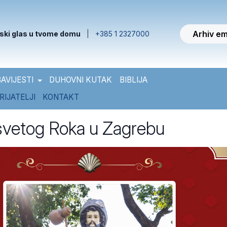
Arhiv em
ski glas u tvome domu
|
+385 1 2327000
AVIJESTI
DUHOVNI KUTAK
BIBLIJA
RIJATELJI
KONTAKT
svetog Roka u Zagrebu