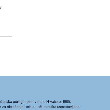
v.
građanska udruga, osnovana u Hrvatskoj 1995.
ce za obraćenje i mir, a uoči osnutka uspostavljena