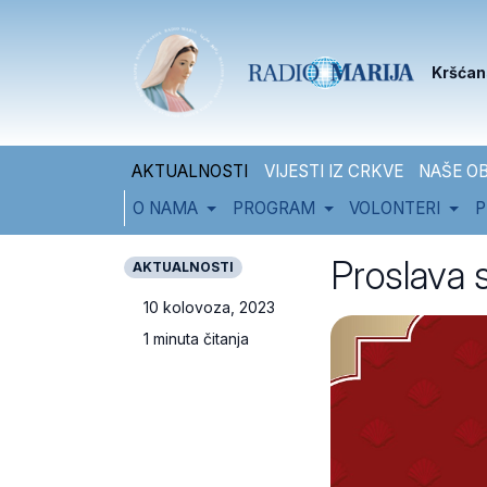
Skip to content
Skip to footer
Kršćan
AKTUALNOSTI
VIJESTI IZ CRKVE
NAŠE OB
O NAMA
PROGRAM
VOLONTERI
P
Proslava 
AKTUALNOSTI
10 kolovoza, 2023
1 minuta čitanja