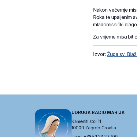
Nakon večernje mise 
Roka te upaljenim svi
mladomisnički blago
Za vrijeme misa bit ć
Izvor:
Župa sv. Blaž
UDRUGA RADIO MARIJA
Kameniti stol 11
10000 Zagreb Croatia
Ured: +385 1 23 27 100