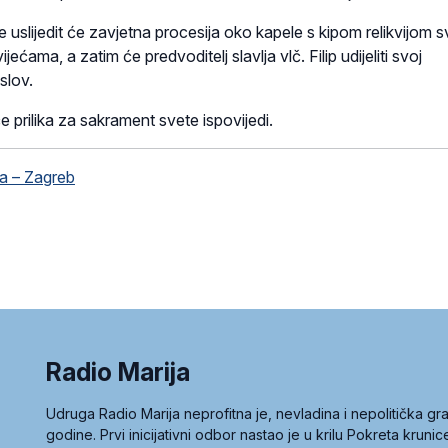
uslijedit će zavjetna procesija oko kapele s kipom relikvijom s
jećama, a zatim će predvoditelj slavlja vlč. Filip udijeliti svoj
slov.
e prilika za sakrament svete ispovijedi.
a – Zagreb
Radio Marija
Udruga Radio Marija neprofitna je, nevladina i nepolitička 
godine. Prvi inicijativni odbor nastao je u krilu Pokreta kruni