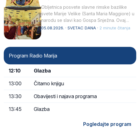
Obljetnica posvete slavne rimske bazilike
svete Marije Velike (Santa Maria Maggiore) u
narodu se slavi kao Gospa Snježna. Ovaj
naziv, Sancta Maria…
05.08.2026. · SVETAC DANA ·
2 minute čitanja
Program Radio Marija
12:10
Glazba
13:00
Čitamo knjigu
13:30
Obavijesti i najava programa
13:45
Glazba
Pogledajte program