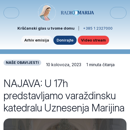
Skip to content
Skip to footer
Menu
Kršćanski glas u tvome domu
|
+385 1 2327000
Arhiv emisija
Donirajte
Video stream
NAŠE OBAVIJESTI
10 kolovoza, 2023
1 minuta čitanja
NAJAVA: U 17h
predstavljamo varaždinsku
katedralu Uznesenja Marijina