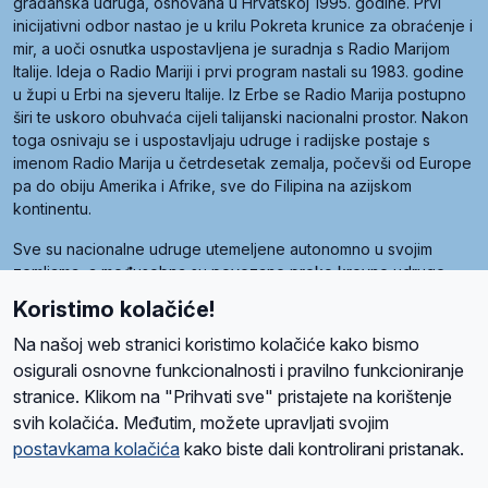
građanska udruga, osnovana u Hrvatskoj 1995. godine. Prvi
inicijativni odbor nastao je u krilu Pokreta krunice za obraćenje i
mir, a uoči osnutka uspostavljena je suradnja s Radio Marijom
Italije. Ideja o Radio Mariji i prvi program nastali su 1983. godine
u župi u Erbi na sjeveru Italije. Iz Erbe se Radio Marija postupno
širi te uskoro obuhvaća cijeli talijanski nacionalni prostor. Nakon
toga osnivaju se i uspostavljaju udruge i radijske postaje s
imenom Radio Marija u četrdesetak zemalja, počevši od Europe
pa do obiju Amerika i Afrike, sve do Filipina na azijskom
kontinentu.
Sve su nacionalne udruge utemeljene autonomno u svojim
zemljama, a međusobna su povezane preko krovne udruge
pod nazivom Svjetska obitelj Radio Marije (World Family of
Koristimo kolačiće!
Radio Maria). Svjetsku obitelj utemeljilo je sedam članica, među
kojima je i hrvatska Udruga Radio Marija.
Na našoj web stranici koristimo kolačiće kako bismo
osigurali osnovne funkcionalnosti i pravilno funkcioniranje
stranice. Klikom na "Prihvati sve" pristajete na korištenje
svih kolačića. Međutim, možete upravljati svojim
O nama
Radio
Program
Volonteri
Prijatelji
Kontakt
Pravila privatnosti
postavkama kolačića
kako biste dali kontrolirani pristanak.
Kolačići
Uvjeti korištenja