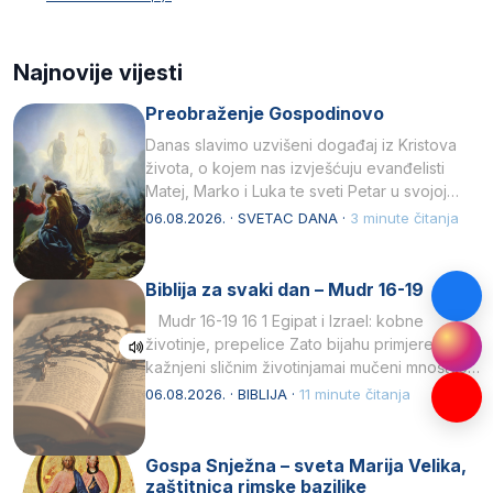
Najnovije vijesti
Preobraženje Gospodinovo
Danas slavimo uzvišeni događaj iz Kristova
života, o kojem nas izvješćuju evanđelisti
Matej, Marko i Luka te sveti Petar u svojoj
drugoj…
06.08.2026. · SVETAC DANA ·
3 minute čitanja
Biblija za svaki dan – Mudr 16-19
Mudr 16-19 16 1 Egipat i Izrael: kobne
životinje, prepelice Zato bijahu primjereno
kažnjeni sličnim životinjamai mučeni mnoštvom
kukaca.2 A narod…
06.08.2026. · BIBLIJA ·
11 minute čitanja
Gospa Snježna – sveta Marija Velika,
zaštitnica rimske bazilike