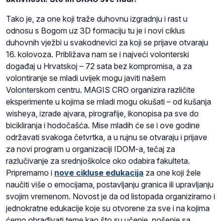
Tako je, za one koji traže duhovnu izgradnju i rast u
odnosu s Bogom uz 3D formaciju tu je i novi ciklus
duhovnih vježbi u svakodnevici za koji se prijave otvaraju
16. kolovoza. Približava nam se i najveći volonterski
događaj u Hrvatskoj – 72 sata bez kompromisa, a za
volontiranje se mladi uvijek mogu javiti našem
Volonterskom centru. MAGIS CRO organizira različite
eksperimente u kojima se mladi mogu okušati – od kušanja
wisheya, izrade ajvara, pirografije, ikonopisa pa sve do
bicikliranja i hodočašća. Mise mladih će se i ove godine
održavati svakoga četvrtka, a u rujnu se otvaraju i prijave
za novi program u organizaciji IDOM-a, tečaj za
razlučivanje za srednjoškolce oko odabira fakulteta.
Pripremamo i
nove cikluse edukacija
za one koji žele
naučiti više o emocijama, postavljanju granica ili upravljanju
svojim vremenom. Novost je da od listopada organiziramo i
jednokratne edukacije koje su otvorene za sve i na kojima
ćemo obrađivati teme kao što su učenje, nošenje sa