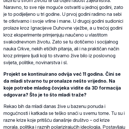
blizinu u svom životu te da osjeti radost zajedništva.
Naravno, to sve nije moguće ostvariti u jednoj godini, zato
je to podijeljeno u tri godine. U prvoj godini radimo na sebi
te otkrivamo i svoje vrline i mane. U drugoj godini sudionici
prolaze kroz Ignacijeve Duhovne vježbe, a u trećoj godini
kroz eksperimente primjenjuju naučeno u vlastitom
svakodnevnom životu. Zato se tu dotičemo i socijalnog
nauka Crkve, nekih etičkih pitanja, ali i na praktičan način
kroz primjere ljudi koji to stvarno žive bilo iz poslovnog
svijeta, politike, novinarstva i sl.
Projekt se kontinuirano odvija već 11 godina. Čini se
da mladi stvarno tu pronalaze nešto vrijedno. Na
koje potrebe mladog čovjeka vidite da 3D formacija
odgovara? Što je to što mladi traže?
Rekao bih da mladi danas žive u bazenu ponuda i
mogućnosti i katkada se teško snaći u svemu tome. Tu su i
razne krize koje pritišću današnje društvo – od krize
morala, politika i raznih polarizirajućih ideologija. Postavljaju