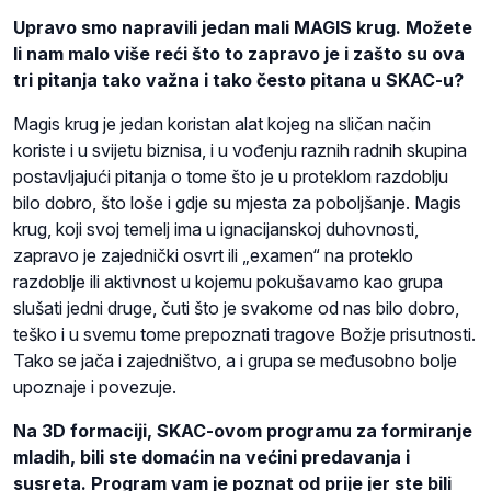
Upravo smo napravili jedan mali MAGIS krug. Možete
li nam malo više reći što to zapravo je i zašto su ova
tri pitanja tako važna i tako često pitana u SKAC-u?
Magis krug je jedan koristan alat kojeg na sličan način
koriste i u svijetu biznisa, i u vođenju raznih radnih skupina
postavljajući pitanja o tome što je u proteklom razdoblju
bilo dobro, što loše i gdje su mjesta za poboljšanje. Magis
krug, koji svoj temelj ima u ignacijanskoj duhovnosti,
zapravo je zajednički osvrt ili „examen“ na proteklo
razdoblje ili aktivnost u kojemu pokušavamo kao grupa
slušati jedni druge, čuti što je svakome od nas bilo dobro,
teško i u svemu tome prepoznati tragove Božje prisutnosti.
Tako se jača i zajedništvo, a i grupa se međusobno bolje
upoznaje i povezuje.
Na 3D formaciji, SKAC-ovom programu za formiranje
mladih, bili ste domaćin na većini predavanja i
susreta. Program vam je poznat od prije jer ste bili