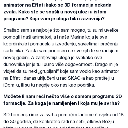
animator na Effati kako se 3D formacija nekada
zvala. Kako ste se snašli u novoj ulozi u istom
programu? Koja vam je uloga bila izazovnija?
Snašao sam se najbolje što sam mogao, tu su mi uvelike
pomogli i naši animatori, a i naša Marina koja je sve
koordinirala i pomagala u izvođenju, savjetima i praćenju
sudionika. Zaista sam ponosan na sve njih te se radujem
novoj godini. A zahtjevnija uloga je svakako ova
duhovnika jer je tu i puno više odgovornosti. Drago mi je
vidjeti da su neki „grupljani“ koje sam vodio kao animator
na Effati i danas uključeni u rad SKAC-a kao pratitelji u
iDom-u, ili su tu negdje oko nas kao podrška.
Možete li nam reći nešto više o samom programu 3D
formacije. Za koga je namijenjen i koja mu je svrha?
3D formacija ima za svrhu pomoći mladome čovjeku od 18
do 30 godina, da konkretno radi na sebi, otkriva Božju