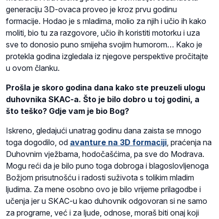
generaciju 3D-ovaca proveo je kroz prvu godinu
formacije. Hodao je s mladima, molio za njih i učio ih kako
moliti, bio tu za razgovore, učio ih koristiti motorku i uza
sve to donosio puno smijeha svojim humorom… Kako je
protekla godina izgledala iz njegove perspektive pročitajte
u ovom članku.
Prošla je skoro godina dana kako ste preuzeli ulogu
duhovnika SKAC-a. Što je bilo dobro u toj godini, a
što teško? Gdje vam je bio Bog?
Iskreno, gledajući unatrag godinu dana zaista se mnogo
toga dogodilo, od
avanture na 3D formaciji
, praćenja na
Duhovnim vježbama, hodočašćima, pa sve do Modrava.
Mogu reći da je bilo puno toga dobroga i blagoslovljenoga
Božjom prisutnošću i radosti suživota s tolikim mladim
ljudima. Za mene osobno ovo je bilo vrijeme prilagodbe i
učenja jer u SKAC-u kao duhovnik odgovoran si ne samo
za programe, već i za ljude, odnose, moraš biti onaj koji