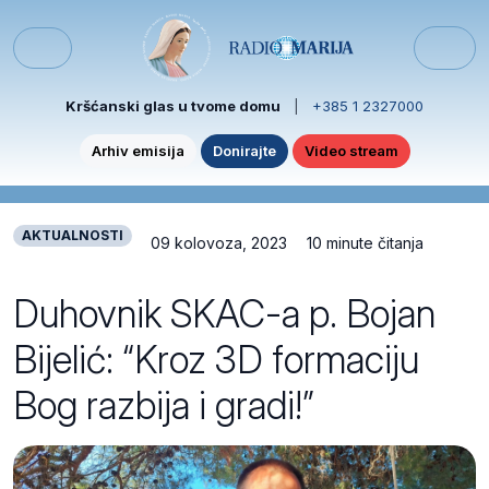
Skip to content
Skip to footer
Menu
Kršćanski glas u tvome domu
|
+385 1 2327000
Arhiv emisija
Donirajte
Video stream
AKTUALNOSTI
09 kolovoza, 2023
10 minute čitanja
Duhovnik SKAC-a p. Bojan
Bijelić: “Kroz 3D formaciju
Bog razbija i gradi!”