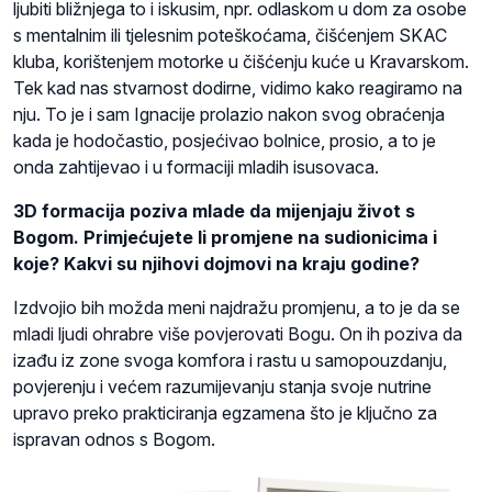
ljubiti bližnjega to i iskusim, npr. odlaskom u dom za osobe
s mentalnim ili tjelesnim poteškoćama, čišćenjem SKAC
kluba, korištenjem motorke u čišćenju kuće u Kravarskom.
Tek kad nas stvarnost dodirne, vidimo kako reagiramo na
nju. To je i sam Ignacije prolazio nakon svog obraćenja
kada je hodočastio, posjećivao bolnice, prosio, a to je
onda zahtijevao i u formaciji mladih isusovaca.
3D formacija poziva mlade da mijenjaju život s
Bogom. Primjećujete li promjene na sudionicima i
koje? Kakvi su njihovi dojmovi na kraju godine?
Izdvojio bih možda meni najdražu promjenu, a to je da se
mladi ljudi ohrabre više povjerovati Bogu. On ih poziva da
izađu iz zone svoga komfora i rastu u samopouzdanju,
povjerenju i većem razumijevanju stanja svoje nutrine
upravo preko prakticiranja egzamena što je ključno za
ispravan odnos s Bogom.