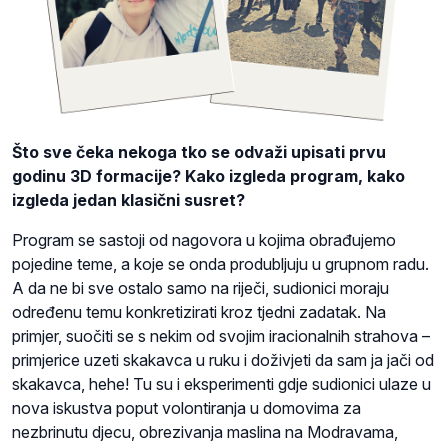
Što sve čeka nekoga tko se odvaži upisati prvu
godinu 3D formacije? Kako izgleda program, kako
izgleda jedan klasični susret?
Program se sastoji od nagovora u kojima obrađujemo
pojedine teme, a koje se onda produbljuju u grupnom radu.
A da ne bi sve ostalo samo na riječi, sudionici moraju
određenu temu konkretizirati kroz tjedni zadatak. Na
primjer, suočiti se s nekim od svojim iracionalnih strahova –
primjerice uzeti skakavca u ruku i doživjeti da sam ja jači od
skakavca, hehe! Tu su i eksperimenti gdje sudionici ulaze u
nova iskustva poput volontiranja u domovima za
nezbrinutu djecu, obrezivanja maslina na Modravama,