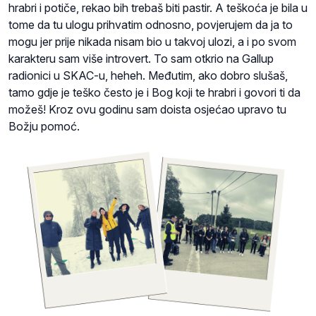
hrabri i potiče, rekao bih trebaš biti pastir. A teškoća je bila u
tome da tu ulogu prihvatim odnosno, povjerujem da ja to
mogu jer prije nikada nisam bio u takvoj ulozi, a i po svom
karakteru sam više introvert. To sam otkrio na Gallup
radionici u SKAC-u, heheh. Međutim, ako dobro slušaš,
tamo gdje je teško često je i Bog koji te hrabri i govori ti da
možeš! Kroz ovu godinu sam doista osjećao upravo tu
Božju pomoć.