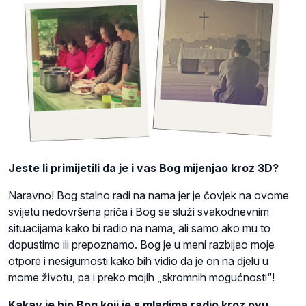
Jeste li primijetili da je i vas Bog mijenjao kroz 3D?
Naravno! Bog stalno radi na nama jer je čovjek na ovome
svijetu nedovršena priča i Bog se služi svakodnevnim
situacijama kako bi radio na nama, ali samo ako mu to
dopustimo ili prepoznamo. Bog je u meni razbijao moje
otpore i nesigurnosti kako bih vidio da je on na djelu u
mome životu, pa i preko mojih „skromnih mogućnosti“!
Kakav je bio Bog koji je s mladima radio kroz ovu