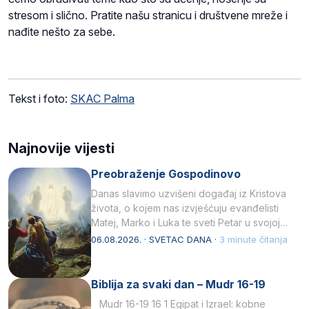
stresom i slično. Pratite našu stranicu i društvene mreže i
nađite nešto za sebe.
Tekst i foto:
SKAC Palma
Najnovije vijesti
Preobraženje Gospodinovo
Danas slavimo uzvišeni događaj iz Kristova
života, o kojem nas izvješćuju evanđelisti
Matej, Marko i Luka te sveti Petar u svojoj
drugoj…
06.08.2026. · SVETAC DANA ·
3 minute čitanja
Biblija za svaki dan – Mudr 16-19
Mudr 16-19 16 1 Egipat i Izrael: kobne