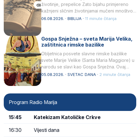
životinje, prepelice Zato bijahu primjereno
kažnjeni sličnim životinjamai mučeni mnoštvom
kukaca.2 A narod…
06.08.2026. · BIBLIJA ·
11 minute čitanja
Gospa Snježna – sveta Marija Velika,
zaštitnica rimske bazilike
Obljetnica posvete slavne rimske bazilike
svete Marije Velike (Santa Maria Maggiore) u
narodu se slavi kao Gospa Snježna. Ovaj
naziv, Sancta Maria…
05.08.2026. · SVETAC DANA ·
2 minute čitanja
Program Radio Marija
15:45
Katekizam Katoličke Crkve
16:30
Vijesti dana