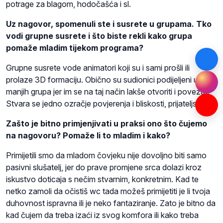
potrage za blagom, hodočašća i sl.
Uz nagovor, spomenuli ste i susrete u grupama. Tko
vodi grupne susrete i što biste rekli kako grupa
pomaže mladim tijekom programa?
Grupne susrete vode animatori koji su i sami prošli ili
prolaze 3D formaciju. Obično su sudionici podijeljeni u više
manjih grupa jer im se na taj način lakše otvoriti i povezat.
Stvara se jedno ozračje povjerenja i bliskosti, prijateljstva.
Zašto je bitno primjenjivati u praksi ono što čujemo
na nagovoru? Pomaže li to mladim i kako?
Primijetili smo da mladom čovjeku nije dovoljno biti samo
pasivni slušatelj, jer do prave promjene srca dolazi kroz
iskustvo doticaja s nečim stvarnim, konkretnim. Kad te
netko zamoli da očistiš wc tada možeš primijetiti je li tvoja
duhovnost ispravna ili je neko fantaziranje. Zato je bitno da
kad čujem da treba izaći iz svog komfora ili kako treba