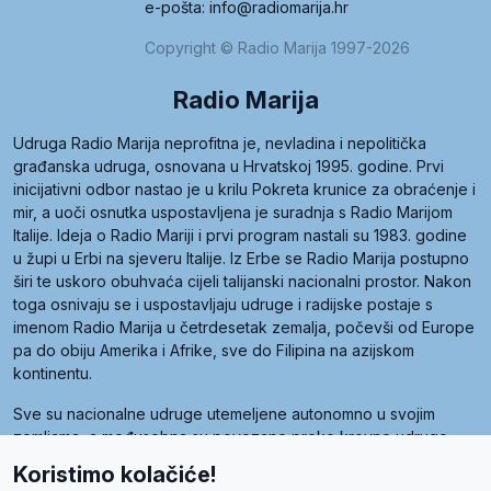
e-pošta: info@radiomarija.hr
Copyright © Radio Marija 1997-2026
Radio Marija
Udruga Radio Marija neprofitna je, nevladina i nepolitička
građanska udruga, osnovana u Hrvatskoj 1995. godine. Prvi
inicijativni odbor nastao je u krilu Pokreta krunice za obraćenje i
mir, a uoči osnutka uspostavljena je suradnja s Radio Marijom
Italije. Ideja o Radio Mariji i prvi program nastali su 1983. godine
u župi u Erbi na sjeveru Italije. Iz Erbe se Radio Marija postupno
širi te uskoro obuhvaća cijeli talijanski nacionalni prostor. Nakon
toga osnivaju se i uspostavljaju udruge i radijske postaje s
imenom Radio Marija u četrdesetak zemalja, počevši od Europe
pa do obiju Amerika i Afrike, sve do Filipina na azijskom
kontinentu.
Sve su nacionalne udruge utemeljene autonomno u svojim
zemljama, a međusobna su povezane preko krovne udruge
pod nazivom Svjetska obitelj Radio Marije (World Family of
Koristimo kolačiće!
Radio Maria). Svjetsku obitelj utemeljilo je sedam članica, među