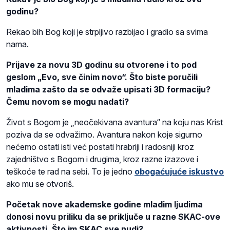
godinu?
Rekao bih Bog koji je strpljivo razbijao i gradio sa svima
nama.
Prijave za novu 3D godinu su otvorene i to pod
geslom „Evo, sve činim novo“. Što biste poručili
mladima zašto da se odvaže upisati 3D formaciju?
Čemu novom se mogu nadati?
Život s Bogom je „neočekivana avantura“ na koju nas Krist
poziva da se odvažimo. Avantura nakon koje sigurno
nećemo ostati isti već postati hrabriji i radosniji kroz
zajedništvo s Bogom i drugima, kroz razne izazove i
teškoće te rad na sebi. To je jedno
obogaćujuće iskustvo
ako mu se otvoriš.
Početak nove akademske godine mladim ljudima
donosi novu priliku da se priključe u razne SKAC-ove
aktivnosti. Što im SKAC sve nudi?