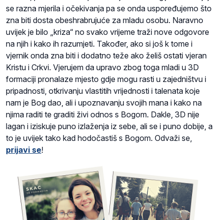
se razna mjerila i očekivanja pa se onda uspoređujemo što
zna biti dosta obeshrabrujuće za mladu osobu. Naravno
uvijek je bilo „kriza“ no svako vrijeme traži nove odgovore
na njih i kako ih razumjeti. Također, ako si još k tome i
vjernik onda zna biti i dodatno teže ako želiš ostati vjeran
Kristu i Crkvi. Vjerujem da upravo zbog toga mladi u 3D
formaciji pronalaze mjesto gdje mogu rasti u zajedništvu i
pripadnosti, otkrivanju vlastitih vrijednosti i talenata koje
nam je Bog dao, ali i upoznavanju svojih mana i kako na
njima raditi te graditi živi odnos s Bogom. Dakle, 3D nije
lagan i iziskuje puno izlaženja iz sebe, ali se i puno dobije, a
to je uvijek tako kad hodočastiš s Bogom. Odvaži se,
prijavi se
!