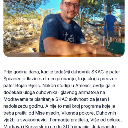
Prije godinu dana, kad je tadašnji duhovnik SKAC-a pater
Špiranec odlazio na treću probaciju, tu je ulogu preuzeo
pater Bojan Bijelić. Nakon studija u Americi, ovdje ga je
dočekala uloga duhovnika i glavnog animatora na
Modravama te planiranje SKAC aktivnosti za jesen i
nadolazeću godinu. A nije to mali broj programa koje je
treba pratiti: od Mise mladih, Vikenda pokore, Duhovnih
vježbi u svakodnevici, Formacije pratitelja, Više od odluke,
Modrava i Kravarskog pa do 3D formacije. Jedanaestu