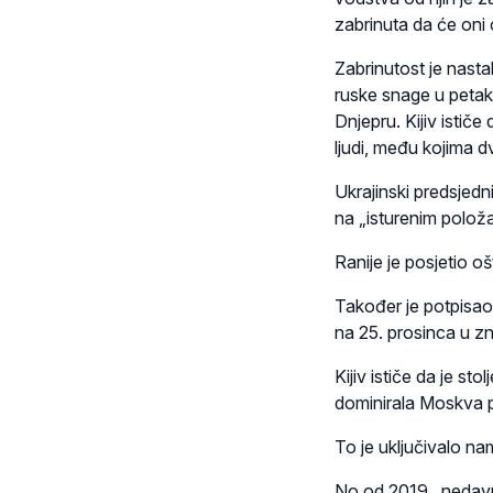
zabrinuta da će oni 
Zabrinutost je nastal
ruske snage u petak
Dnjepru. Kijiv ističe
ljudi, među kojima d
Ukrajinski predsjedni
na „isturenim položaj
Ranije je posjetio o
Također je potpisao
na 25. prosinca u zn
Kijiv ističe da je s
dominirala Moskva po
To je uključivalo n
No od 2019., nedav