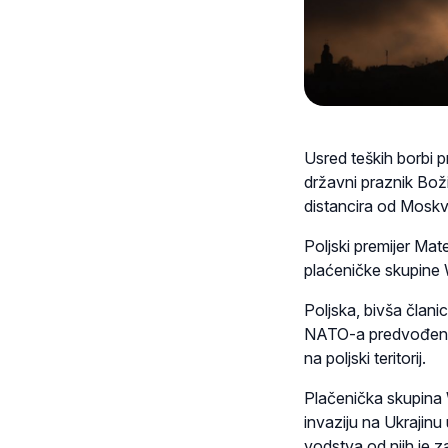
Usred teških borbi p
državni praznik Boži
distancira od Moskv
Poljski premijer Mat
plaćeničke skupine W
Poljska, bivša član
NATO-a predvođenog
na poljski teritorij.
Plačenička skupina W
invaziju na Ukrajin
vodstva od njih je z