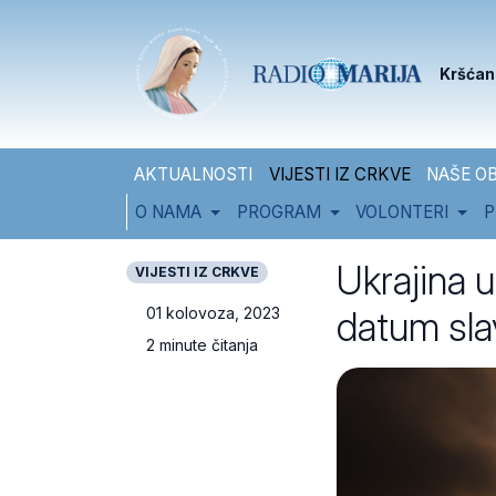
Skip to content
Skip to footer
Kršćan
AKTUALNOSTI
VIJESTI IZ CRKVE
NAŠE OB
O NAMA
PROGRAM
VOLONTERI
P
Ukrajina 
VIJESTI IZ CRKVE
datum sla
01 kolovoza, 2023
2 minute čitanja