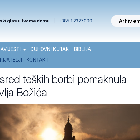
Arhiv em
ski glas u tvome domu
|
+385 1 2327000
AVIJESTI
DUHOVNI KUTAK
BIBLIJA
RIJATELJI
KONTAKT
usred teških borbi pomaknula
vlja Božića