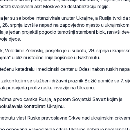
ostati svojevrsni alat Moskve za destabilizaciju regije.
a jer su se borbe intenzivirale unutar Ukrajine, a Rusija tvrdi da
, 28. srpnja izvršile napad na zapovjedno mjesto u ukrajinskom
 da je jedan projektil pogodio tamošnji stambeni blok, ranivši de
voje djece.
k, Volodimir Zelenskij, posjetio je u subotu, 29. srpnja ukrajinsk
ima“ u blizini istočne linije bojišnice u Bakhmutu.
štećenu katedralu i medicinski centar u Odesi nakon ruskih napa
 zakon kojim se službeni državni praznik Božić pomiče sa 7. sij
ak prosvjeda protiv ruske invazije na Ukrajinu.
toljećima prvo carska Rusija, a potom Sovjetski Savez kojim je
kušavala kontrolirati Ukrajinu.
ametnutu vlast Ruske pravoslavne Crkve nad ukrajinskim crkvam
no osnovana Pravoslavna crkva Ukrajine dobila je neovisnost