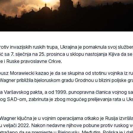
rotiv invazijskih ruskih trupa, Ukrajina je pomaknula svoj službe
ć sa 7. siječnja na 25. prosinca u sklopu nastojanja Kijiva da se
e i Ruske pravoslavne Crkve.
eusz Morawiecki kazao je da se skupina od stotinu vojnika iz r
agner približila bjeloruskom gradu Grodnou u blizini poljske gr
ica Varšavskog pakta, a od 1999. punopravna članica vojnog s
 SAD-om, zabrinuta je zbog mogućeg prelijevanja rata u Ukra
agner ključna je u vojnim operacijama otkako je Rusija izvršil
u u veljači 2022. Nakon nedavne njihove pobune protiv ruskog 
atraženo da se premjeste u Bjelorusiju. Međutim, Poljska je i dal