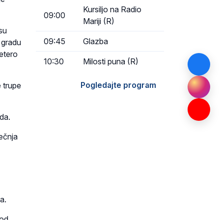
Kursiljo na Radio
09:00
Mariji (R)
 su
09:45
Glazba
 gradu
vetero
10:30
Milosti puna (R)
Pogledajte program
e trupe
da.
ečnja
a.
 od