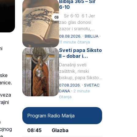
Biblija 365 – Sir
Praedicatorum – OP).
6-10
Svojim životom,
dubokom ljubavlju
Sir 6-10 6 1 Jer
prema Kristu…
zao glas donosi
zazor i sramotu,
kako to biva
08.08.2026. · BIBLIJA ·
grešniku
11 minute čitanja
ni
licemjernom.2 Ne
Sveti papa Siksto
predaj se u…
II – dobar i
miroljubiv pastir
Današnji sveti
zaštitnik, rimski
uske
biskup, papa Siksto
anice.
(Sixtus) II, prema
07.08.2026. · SVETAC
knjizi Liber
DANA ·
2 minute
aveza
Pontificalis bio je
čitanja
jini
rođenjem Grk.
Obnovio je odnose s
Program Radio Marija
afričkim…
a
vojnog
08:45
Glazba
je