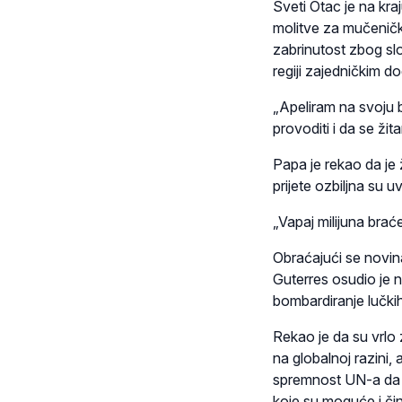
Sveti Otac je na kr
molitve za mučeničku
zabrinutost zbog slo
regiji zajedničkim d
„Apeliram na svoju b
provoditi i da se žit
Papa je rekao da je 
prijete ozbiljna su 
„Vapaj milijuna braće
Obraćajući se novina
Guterres osudio je n
bombardiranje lučkih 
Rekao je da su vrlo 
na globalnoj razini
spremnost UN-a da po
koje su moguće i či