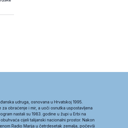
građanska udruga, osnovana u Hrvatskoj 1995.
ce za obraćenje i mir, a uoči osnutka uspostavljena
 program nastali su 1983. godine u župi u Erbi na
 obuhvaća cijeli talijanski nacionalni prostor. Nakon
 imenom Radio Marija u četrdesetak zemalja, počevši