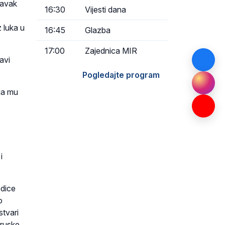
tavak
16:30
Vijesti dana
 luka u
16:45
Glazba
17:00
Zajednica MIR
avi
Pogledajte program
oja mu
i
edice
o
stvari
 ruske