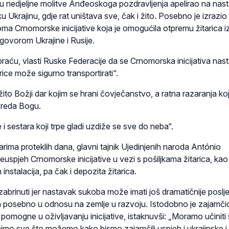
aju nedjeljne molitve Anđeoskoga pozdravljenja apelirao na nas
 Ukrajinu, gdje rat uništava sve, čak i žito. Posebno je izrazio
ma Crnomorske inicijative koja je omogućila otpremu žitarica iz
ogovorom Ukrajine i Rusije.
raću, vlasti Ruske Federacije da se Crnomorska inicijativa nast
arice može sigurno transportirati“.
žito Božji dar kojim se hrani čovječanstvo, a ratna razaranja k
uvreda Bogu.
 i sestara koji trpe gladi uzdiže se sve do neba“.
rima proteklih dana, glavni tajnik Ujedinjenih naroda António
euspjeh Crnomorske inicijative u vezi s pošiljkama žitarica, kao 
instalacija, pa čak i depozita žitarica.
zabrinuti jer nastavak sukoba može imati još dramatičnije poslj
, a posebno u odnosu na zemlje u razvoju. Istodobno je zajamči
mogne u oživljavanju inicijative, istaknuvši: „Moramo učiniti 
nimo sve što možemo kako bismo zajamčili uspjeh i ukrajinske i