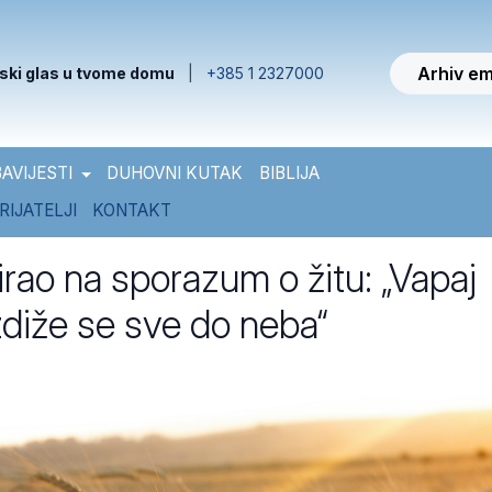
Arhiv em
ski glas u tvome domu
|
+385 1 2327000
AVIJESTI
DUHOVNI KUTAK
BIBLIJA
RIJATELJI
KONTAKT
irao na sporazum o žitu: „Vapaj
zdiže se sve do neba“