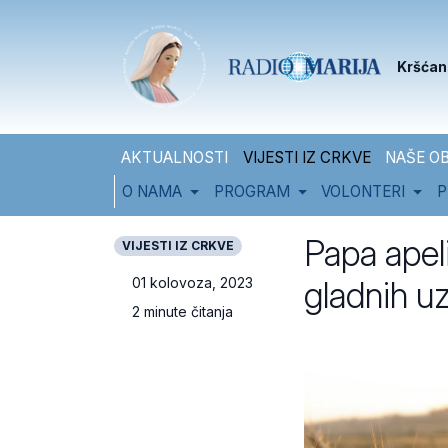
Skip to content
Skip to footer
Kršćan
AKTUALNOSTI
VIJESTI IZ CRKVE
NAŠE OB
O NAMA
PROGRAM
VOLONTERI
P
Papa apel
VIJESTI IZ CRKVE
gladnih u
01 kolovoza, 2023
2 minute čitanja