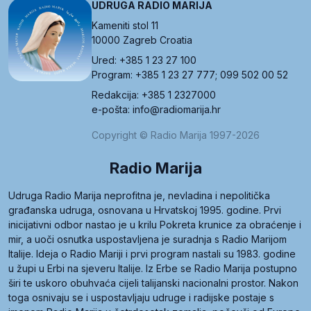
UDRUGA RADIO MARIJA
Kameniti stol 11
10000 Zagreb Croatia
Ured: +385 1 23 27 100
Program: +385 1 23 27 777; 099 502 00 52
Redakcija: +385 1 2327000
e-pošta: info@radiomarija.hr
Copyright © Radio Marija 1997-2026
Radio Marija
Udruga Radio Marija neprofitna je, nevladina i nepolitička
građanska udruga, osnovana u Hrvatskoj 1995. godine. Prvi
inicijativni odbor nastao je u krilu Pokreta krunice za obraćenje i
mir, a uoči osnutka uspostavljena je suradnja s Radio Marijom
Italije. Ideja o Radio Mariji i prvi program nastali su 1983. godine
u župi u Erbi na sjeveru Italije. Iz Erbe se Radio Marija postupno
širi te uskoro obuhvaća cijeli talijanski nacionalni prostor. Nakon
toga osnivaju se i uspostavljaju udruge i radijske postaje s