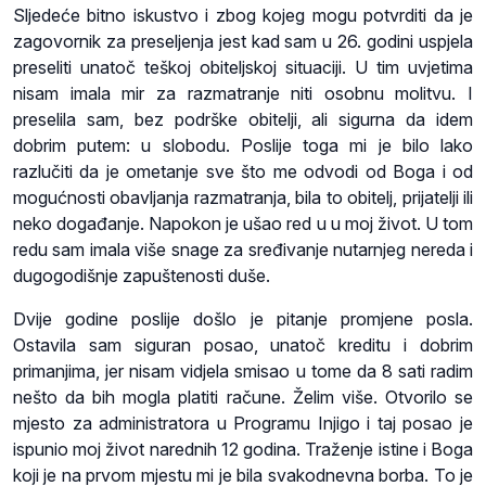
Sljedeće bitno iskustvo i zbog kojeg mogu potvrditi da je
zagovornik za preseljenja jest kad sam u 26. godini uspjela
preseliti unatoč teškoj obiteljskoj situaciji. U tim uvjetima
nisam imala mir za razmatranje niti osobnu molitvu. I
preselila sam, bez podrške obitelji, ali sigurna da idem
dobrim putem: u slobodu. Poslije toga mi je bilo lako
razlučiti da je ometanje sve što me odvodi od Boga i od
mogućnosti obavljanja razmatranja, bila to obitelj, prijatelji ili
neko događanje. Napokon je ušao red u u moj život. U tom
redu sam imala više snage za sređivanje nutarnjeg nereda i
dugogodišnje zapuštenosti duše.
Dvije godine poslije došlo je pitanje promjene posla.
Ostavila sam siguran posao, unatoč kreditu i dobrim
primanjima, jer nisam vidjela smisao u tome da 8 sati radim
nešto da bih mogla platiti račune. Želim više. Otvorilo se
mjesto za administratora u Programu Injigo i taj posao je
ispunio moj život narednih 12 godina. Traženje istine i Boga
koji je na prvom mjestu mi je bila svakodnevna borba. To je