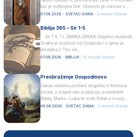
bio je rođenjem Grk. Obnovio je odnose s
afričkim…
07.08.2026. · SVETAC DANA ·
2 minute čitanja
Biblija 365 – Sir 1-5
Sir 1-5 1 I. ZBIRKA IZREKA Otajstvo mudrosti
Svaka je mudrost od Gospoda i s njime je
dovijeka.2 Tko će…
07.08.2026. · BIBLIJA ·
10 minute čitanja
Preobraženje Gospodinovo
Danas slavimo uzvišeni događaj iz Kristova
života, o kojem nas izvješćuju evanđelisti
Matej, Marko i Luka te sveti Petar u svojoj
drugoj…
06.08.2026. · SVETAC DANA ·
3 minute čitanja