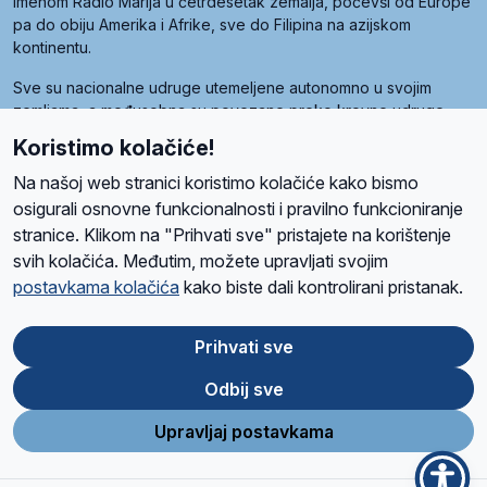
imenom Radio Marija u četrdesetak zemalja, počevši od Europe
pa do obiju Amerika i Afrike, sve do Filipina na azijskom
kontinentu.
Sve su nacionalne udruge utemeljene autonomno u svojim
zemljama, a međusobna su povezane preko krovne udruge
pod nazivom Svjetska obitelj Radio Marije (World Family of
Koristimo kolačiće!
Radio Maria). Svjetsku obitelj utemeljilo je sedam članica, među
kojima je i hrvatska Udruga Radio Marija.
Na našoj web stranici koristimo kolačiće kako bismo
osigurali osnovne funkcionalnosti i pravilno funkcioniranje
stranice. Klikom na "Prihvati sve" pristajete na korištenje
svih kolačića. Međutim, možete upravljati svojim
O nama
Radio
Program
Volonteri
Prijatelji
Kontakt
Pravila privatnosti
postavkama kolačića
kako biste dali kontrolirani pristanak.
Kolačići
Uvjeti korištenja
Ova stranica je zaštićena Google reCAPTCHA sustavom
Prihvati sve
Odbij sve
App
Google
Store
Play
Upravljaj postavkama
Design and development
SIK
&
C-Tel