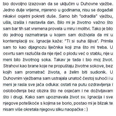
bio dovoljno izazovan da se uključim u Duhovne vježbe.
Jedno dulje vrijeme, mjereno u godinama, nisu se događali
nikakvi osjetni pokreti duše. Samo bih “odradila” vježbu,
ušla, izašla i nastavila dan. Bilo mi je životno važno što
sam bar tih sat vremena provela u miru i molitvi. Tako je bilo
do jednog razmatranja u kojem sam doživjela da mi u
kontemplaciji sv. Ignacije kaže: “Ti si suha šljiva“. Primila
sam to kao dijagnozu liječnika koji zna što mi treba. U
osvrtu sam razlučila da nije riječ o plodu već o stablu, nije u
meni bilo životnog soka. Takav je tada i bio moj život.
Strahovi kao brane koje ne propuštaju životne sokove, bez
kojih sam promatrač života, a želim biti sudionik. U
Duhovnim vježbama sam ustrajala unatoč čestoj suhoći i u
meni je rasla sve jača odluka: ostati na putu ozdravljenja i
oslobođenja bez obzira što ne osjećam i ne doživljavam
što i drugi. Kako sam upoznavala život sv. Ignacija i sve
njegove poteškoće s kojima se borio, postao mi je blizak te
nisam više okretala njegovu sliku naopačke : )