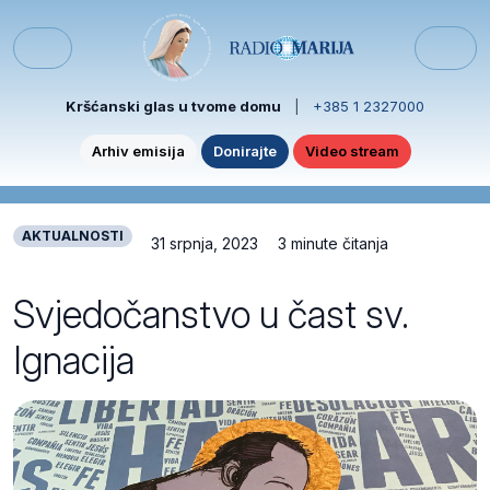
Skip to content
Skip to footer
Menu
Kršćanski glas u tvome domu
|
+385 1 2327000
Arhiv emisija
Donirajte
Video stream
AKTUALNOSTI
31 srpnja, 2023
3 minute čitanja
Svjedočanstvo u čast sv.
Ignacija