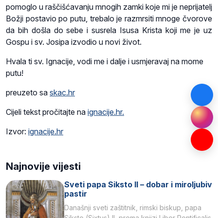
pomoglo u raščišćavanju mnogih zamki koje mi je neprijatelj
Božji postavio po putu, trebalo je razmrsiti mnoge čvorove
da bih došla do sebe i susrela Isusa Krista koji me je uz
Gospu i sv. Josipa izvodio u novi život.
Hvala ti sv. Ignacije, vodi me i dalje i usmjeravaj na mome
putu!
preuzeto sa
skac.hr
Cijeli tekst pročitajte na
ignacije.hr.
Izvor:
ignacije.hr
Najnovije vijesti
Sveti papa Siksto II – dobar i miroljubiv
pastir
Današnji sveti zaštitnik, rimski biskup, papa
Siksto (Sixtus) II, prema knjizi Liber Pontificalis