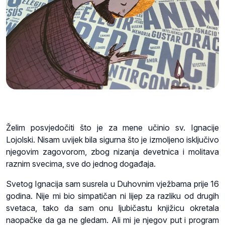
Želim posvjedočiti što je za mene učinio sv. Ignacije
Lojolski. Nisam uvijek bila sigurna što je izmoljeno isključivo
njegovim zagovorom, zbog nizanja devetnica i molitava
raznim svecima, sve do jednog događaja.
Svetog Ignacija sam susrela u Duhovnim vježbama prije 16
godina. Nije mi bio simpatičan ni lijep za razliku od drugih
svetaca, tako da sam onu ljubičastu knjižicu okretala
naopačke da ga ne gledam. Ali mi je njegov put i program