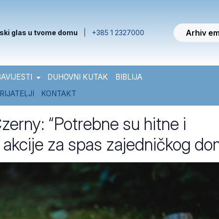
Arhiv em
ski glas u tvome domu
|
+385 1 2327000
AVIJESTI
DUHOVNI KUTAK
BIBLIJA
RIJATELJI
KONTAKT
zerny: “Potrebne su hitne i
 akcije za spas zajedničkog do