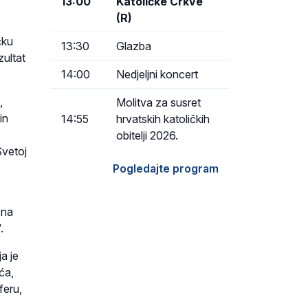
13:00
Katoličke Crkve
(R)
čku
13:30
Glazba
zultat
14:00
Nedjeljni koncert
,
Molitva za susret
in
14:55
hrvatskih katoličkih
obitelji 2026.
Svetoj
Pogledajte program
 na
.
a je
ća,
feru,