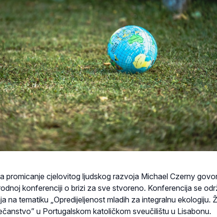
za promicanje cjelovitog ljudskog razvoja Michael Czerny govor
odnoj konferenciji o brizi za sve stvoreno. Konferencija se od
nja na tematiku „Opredijeljenost mladih za integralnu ekologiju. Ž
ječanstvo” u Portugalskom katoličkom sveučilištu u Lisabonu.