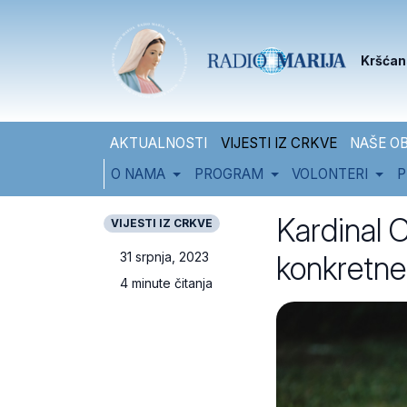
Skip to content
Skip to footer
Kršćan
AKTUALNOSTI
VIJESTI IZ CRKVE
NAŠE OB
O NAMA
PROGRAM
VOLONTERI
P
Kardinal C
VIJESTI IZ CRKVE
konkretne
31 srpnja, 2023
4 minute čitanja