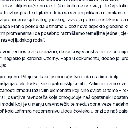
h kriza, uključujući onu ekološku, kulturne ratove, položaj stoti
judi i izbjeglica te digitalno doba sa svojim prilikama i zamkama.
za promicanje cjelovitog ljudskog razvoja potom je istaknuo da 
i’ papa Franjo potiče da uzmemo u obzir sve aspekte globalne k
im promjenama i da posebno razmišljamo temeljime jedne „cjel
 razvoj ljudskog roda”.
vori, jednostavno i snažno, da se čovječanstvo mora promijenit
i”, naglasio je kardinal Czerny. Papa u dokumentu, dodao je, prop
ija:
promjenu. Pitaju se kako je moguće tvrditi da gradimo bolju
ljanja o ekološkoj krizi i patnji isključenih”. Zatim moramo sve
nosti između različitih elemenata koji čine svijet. O tome – re
visi „osjetljiva ravnoteža koja omogućuje naš opstanak i opsta
aj model koji je u stanju uravnotežiti te međusobne veze nadahn
i’ koja „afirmira nezamjenjivu ulogu čovjeka u brizi za naš zaje