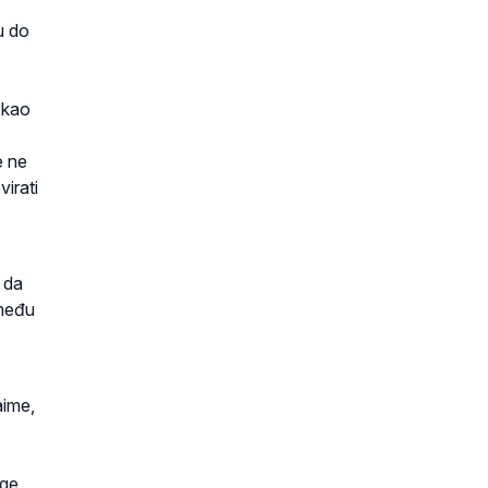
u do
 kao
e ne
irati
 da
 među
aime,
ige