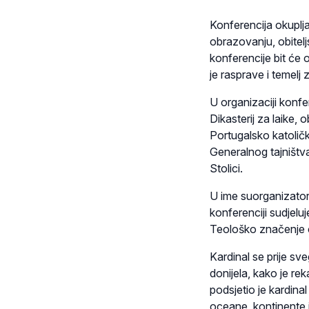
Konferencija okuplja
obrazovanju, obiteljs
konferencije bit će 
je rasprave i temelj 
U organizaciji konfe
Dikasterij za laike,
Portugalsko katoličk
Generalnog tajništv
Stolici.
U ime suorganizatora
konferenciji sudjelu
Teološko značenje cj
Kardinal se prije s
donijela, kako je re
podsjetio je kardina
oceane, kontinente