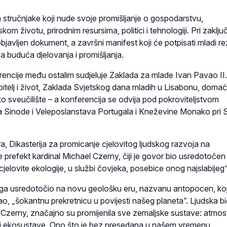
 stručnjake koji nude svoje promišljanje o gospodarstvu,
kom životu, prirodnim resursima, politici i tehnologiji. Pri zaklju
objavljen dokument, a završni manifest koji će potpisati mladi re
za buduća djelovanja i promišljanja.
rencije među ostalim sudjeluje Zaklada za mlade Ivan Pavao II.
 obitelj i život, Zaklada Svjetskog dana mladih u Lisabonu, domać
o sveučilište – a konferencija se odvija pod pokroviteljstvom
a Sinode i Veleposlanstava Portugala i Kneževine Monako pri 
, Dikasterija za promicanje cjelovitog ljudskog razvoja na
je prefekt kardinal Michael Czerny, čiji je govor bio usredotočen
elovite ekologije, u službi čovjeka, posebice onog najslabijeg“
vega usredotočio na novu geološku eru, nazvanu antopocen, koj
kao, „šokantnu prekretnicu u povijesti našeg planeta”. Ljudska bi
l Czerny, značajno su promijenila sve zemaljske sustave: atmos
 i ekosustave. Ono što je bez presedana u našem vremenu