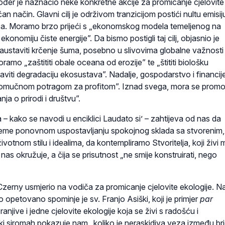
ođer je naznačio neke konkretne akcije za promicanje cjelovite
an način. Glavni cilj je održivom tranzicijom postići nultu emisij
eća. Moramo brzo prijeći s „ekonomskog modela temeljenog na
ekonomiju čiste energije”. Da bismo postigli taj cilj, objasnio je
austaviti krčenje šuma, posebno u slivovima globalne važnosti
amo „zaštititi obale oceana od erozije” te „štititi biološku
taviti degradaciju ekosustava”. Nadalje, gospodarstvo i financij
esomučnom potragom za profitom”. Iznad svega, mora se promov
nja o prirodi i društvu”.
a – kako se navodi u enciklici Laudato si’ – zahtijeva od nas da
jeme ponovnom uspostavljanju spokojnog sklada sa stvorenim,
votnom stilu i idealima, da kontempliramo Stvoritelja, koji živi
as okružuje, a čija se prisutnost „ne smije konstruirati, nego
 Czerny usmjerio na vodiča za promicanje cjelovite ekologije. N
o opetovano spominje je sv. Franjo Asiški, koji je primjer
par
ranjive i jedne cjelovite ekologije koja se živi s radošću i
ki siromah pokazuje nam „koliko je neraskidiva veza između br