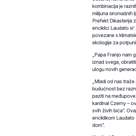
kombinacija je razni
milijuna siromašnih l
Prefekt Dikasterija 
enciklici Laudato s
povezane s klimatsk
ekologije za potpuni
„Papa Franjo nam go
iznad svega, obratit
ulogu novih generac
„Mladi od nas traže 
budućnost bez razmiš
paziti na međupoveza
kardinal Czerny – o
svih živih bića”. Ov
enciklikom Laudato s
dom”.