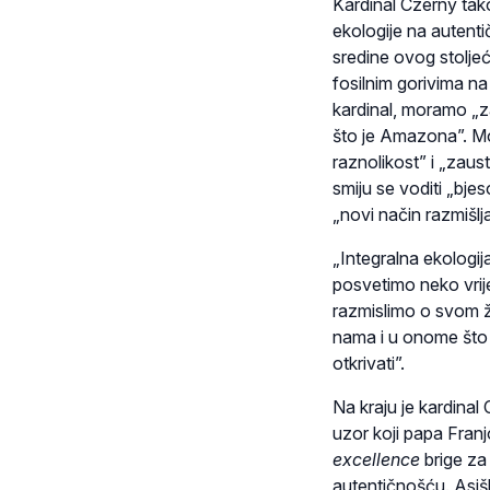
Kardinal Czerny tak
ekologije na autentič
sredine ovog stolj
fosilnim gorivima na 
kardinal, moramo „z
što je Amazona”. Mor
raznolikost” i „zaus
smiju se voditi „bj
„novi način razmišlja
„Integralna ekologij
posvetimo neko vri
razmislimo o svom ži
nama i u onome što n
otkrivati”.
Na kraju je kardinal
uzor koji papa Franj
excellence
brige za 
autentičnošću. Asiš