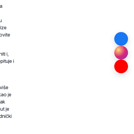
na
u
rize
ovite
i i,
ituje i
 više
kao je
nak
ut je
dnički