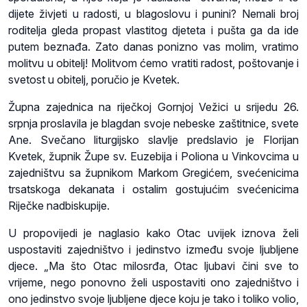
dijete živjeti u radosti, u blagoslovu i punini? Nemali broj
roditelja gleda propast vlastitog djeteta i pušta ga da ide
putem beznađa. Zato danas ponizno vas molim, vratimo
molitvu u obitelj! Molitvom ćemo vratiti radost, poštovanje i
svetost u obitelj, poručio je Kvetek.
Župna zajednica na riječkoj Gornjoj Vežici u srijedu 26.
srpnja proslavila je blagdan svoje nebeske zaštitnice, svete
Ane. Svečano liturgijsko slavlje predslavio je Florijan
Kvetek, župnik Župe sv. Euzebija i Poliona u Vinkovcima u
zajedništvu sa župnikom Markom Gregićem, svećenicima
trsatskoga dekanata i ostalim gostujućim svećenicima
Riječke nadbiskupije.
U propovijedi je naglasio kako Otac uvijek iznova želi
uspostaviti zajedništvo i jedinstvo između svoje ljubljene
djece. „Ma što Otac milosrđa, Otac ljubavi čini sve to
vrijeme, nego ponovno želi uspostaviti ono zajedništvo i
ono jedinstvo svoje ljubljene djece koju je tako i toliko volio,