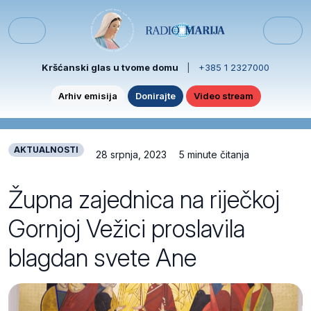
Skip to content
Skip to footer
Menu
Kršćanski glas u tvome domu
|
+385 1 2327000
Arhiv emisija
Donirajte
Video stream
AKTUALNOSTI
28 srpnja, 2023
5 minute čitanja
Župna zajednica na riječkoj
Gornjoj Vežici proslavila
blagdan svete Ane