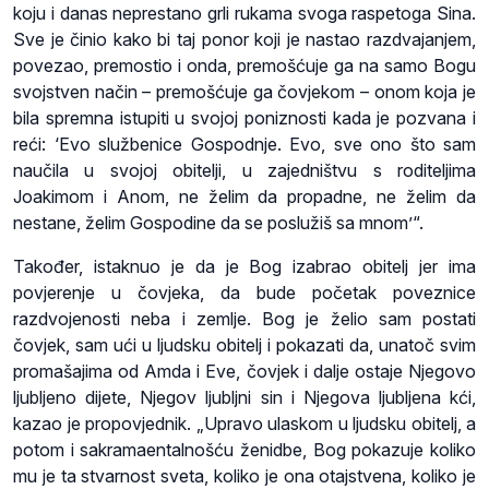
koju i danas neprestano grli rukama svoga raspetoga Sina.
Sve je činio kako bi taj ponor koji je nastao razdvajanjem,
povezao, premostio i onda, premošćuje ga na samo Bogu
svojstven način – premošćuje ga čovjekom – onom koja je
bila spremna istupiti u svojoj poniznosti kada je pozvana i
reći: ‘Evo službenice Gospodnje. Evo, sve ono što sam
naučila u svojoj obitelji, u zajedništvu s roditeljima
Joakimom i Anom, ne želim da propadne, ne želim da
nestane, želim Gospodine da se poslužiš sa mnom’“.
Također, istaknuo je da je Bog izabrao obitelj jer ima
povjerenje u čovjeka, da bude početak poveznice
razdvojenosti neba i zemlje. Bog je želio sam postati
čovjek, sam ući u ljudsku obitelj i pokazati da, unatoč svim
promašajima od Amda i Eve, čovjek i dalje ostaje Njegovo
ljubljeno dijete, Njegov ljubljni sin i Njegova ljubljena kći,
kazao je propovjednik. „Upravo ulaskom u ljudsku obitelj, a
potom i sakramaentalnošću ženidbe, Bog pokazuje koliko
mu je ta stvarnost sveta, koliko je ona otajstvena, koliko je