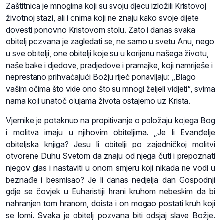
Zaštitnica je mnogima koji su svoju djecu izložili Kristovoj
životnoj stazi, ali i onima koji ne znaju kako svoje dijete
dovesti ponovno Kristovom stolu. Zato i danas svaka
obitelj pozvana je zagledati se, ne samo u svetu Anu, nego
u sve obitelji, one obitelji koje su u korijenu našega životu,
naše bake i djedove, pradjedove i pramajke, koji namriješe i
neprestano prihvaćajući Božju riječ ponavljaju: „Blago
vašim očima što vide ono što su mnogi željeli vidjeti“, svima
nama koji unatoč olujama života ostajemo uz Krista.
Vjernike je potaknuo na propitivanje o položaju kojega Bog
i molitva imaju u njihovim obiteljima. „Je li Evanđelje
obiteljska knjiga? Jesu li obitelji po zajedničkoj molitvi
otvorene Duhu Svetom da znaju od njega čuti i prepoznati
njegov glas i nastaviti u onom smjeru koji nikada ne vodi u
beznađe i besmisao? Je li danas nedjelja dan Gospodnji
gdje se čovjek u Euharistiji hrani kruhom nebeskim da bi
nahranjen tom hranom, doista i on mogao postati kruh koji
se lomi. Svaka je obitelj pozvana biti odsjaj slave Božje.