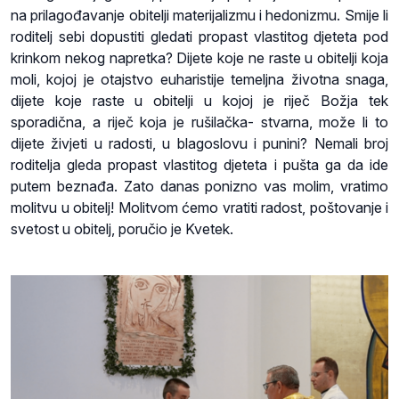
na prilagođavanje obitelji materijalizmu i hedonizmu. Smije li
roditelj sebi dopustiti gledati propast vlastitog djeteta pod
krinkom nekog napretka? Dijete koje ne raste u obitelji koja
moli, kojoj je otajstvo euharistije temeljna životna snaga,
dijete koje raste u obitelji u kojoj je riječ Božja tek
sporadična, a riječ koja je rušilačka- stvarna, može li to
dijete živjeti u radosti, u blagoslovu i punini? Nemali broj
roditelja gleda propast vlastitog djeteta i pušta ga da ide
putem beznađa. Zato danas ponizno vas molim, vratimo
molitvu u obitelj! Molitvom ćemo vratiti radost, poštovanje i
svetost u obitelj, poručio je Kvetek.