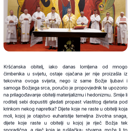
Kršćanska obitelj, iako danas lomljena od mnogo
čimbenika u svijetu, ostaje ojačana jer nije proizašla iz
tekovina ovoga svijeta, nego iz same Božje ljubavi i
samoga Božjega srca, poručio je propovjednik te upozorio
na prilagođavanje obitelji materijalizmu i hedonizmu. Smije li
roditelj sebi dopustiti gledati propast vlastitog djeteta pod
krinkom nekog napretka? Dijete koje ne raste u obitelji koja
moli, kojoj je otajstvo euharistije temeljna životna snaga,
dijete koje raste u obitelji u kojoj je riječ Božja tek
sporadična, a riječ koja je rušilačka- stvarna, može li to