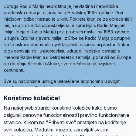
Udruga Radio Marija neprofitna je, nevladina i nepolitička
građanska udruga, osnovana u Hrvatskoj 1995. godine. Prvi
inicijativni odbor nastao je u krilu Pokreta krunice za obraćenje i
mir, a uoči osnutka uspostavljena je suradnja s Radio Marijom
Italije. Ideja o Radio Mariji i prvi program nastali su 1983. godine
u župi u Erbi na sjeveru Italije. Iz Erbe se Radio Marija postupno
širi te uskoro obuhvaća cijeli talijanski nacionalni prostor. Nakon
toga osnivaju se i uspostavljaju udruge i radijske postaje s
imenom Radio Marija u četrdesetak zemalja, počevši od Europe
pa do obiju Amerika i Afrike, sve do Filipina na azijskom
kontinentu.
Sve su nacionalne udruge utemeljene autonomno u svojim
zemljama, a međusobna su povezane preko krovne udruge
pod nazivom Svjetska obitelj Radio Marije (World Family of
Koristimo kolačiće!
Radio Maria). Svjetsku obitelj utemeljilo je sedam članica, među
kojima je i hrvatska Udruga Radio Marija.
Na našoj web stranici koristimo kolačiće kako bismo
osigurali osnovne funkcionalnosti i pravilno funkcioniranje
stranice. Klikom na "Prihvati sve" pristajete na korištenje
svih kolačića. Međutim, možete upravljati svojim
O nama
Radio
Program
Volonteri
Prijatelji
Kontakt
Pravila privatnosti