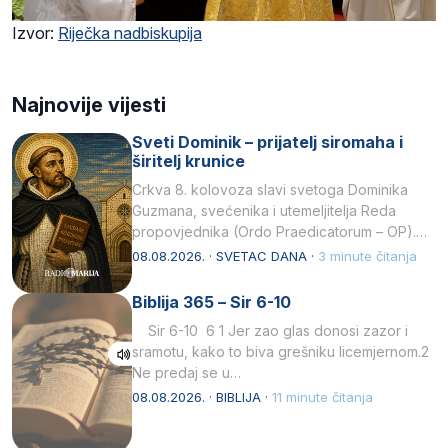
Izvor:
Riječka nadbiskupija
Najnovije vijesti
Sveti Dominik – prijatelj siromaha i
širitelj krunice
Crkva 8. kolovoza slavi svetoga Dominika
Guzmana, svećenika i utemeljitelja Reda
propovjednika (Ordo Praedicatorum – OP).
Svojim životom, dubokom ljubavlju prema
08.08.2026. · SVETAC DANA ·
3 minute čitanja
Kristu…
Biblija 365 – Sir 6-10
Sir 6-10 6 1 Jer zao glas donosi zazor i
sramotu, kako to biva grešniku licemjernom.2
Ne predaj se u…
08.08.2026. · BIBLIJA ·
11 minute čitanja