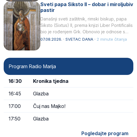
Sveti papa Siksto II – dobar i miroljubiv
pastir
Današnji sveti zaštitnik, rimski biskup, papa
Siksto (Sixtus) II, prema knjizi Liber Pontificalis
bio je rođenjem Grk. Obnovio je odnose s
afričkim…
07.08.2026. · SVETAC DANA ·
2 minute čitanja
Program Radio Marija
16:30
Kronika tjedna
16:45
Glazba
17:00
Čuj nas Majko!
17:50
Glazba
Pogledajte program