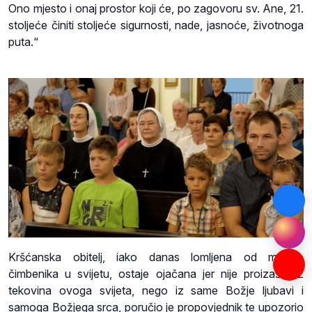
Ono mjesto i onaj prostor koji će, po zagovoru sv. Ane, 21.
stoljeće činiti stoljeće sigurnosti, nade, jasnoće, životnoga
puta.“
Kršćanska obitelj, iako danas lomljena od mnogo
čimbenika u svijetu, ostaje ojačana jer nije proizašla iz
tekovina ovoga svijeta, nego iz same Božje ljubavi i
samoga Božjega srca, poručio je propovjednik te upozorio