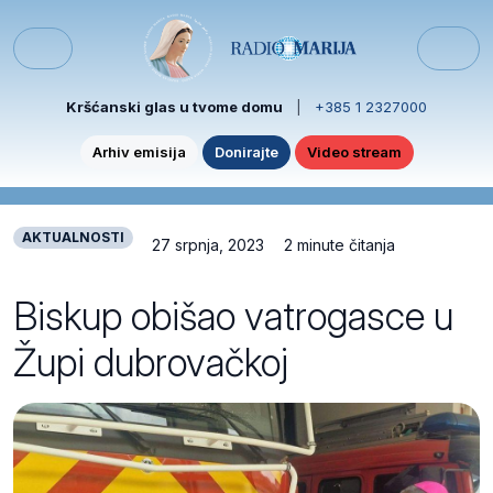
Skip to content
Skip to footer
Menu
Kršćanski glas u tvome domu
|
+385 1 2327000
Arhiv emisija
Donirajte
Video stream
AKTUALNOSTI
27 srpnja, 2023
2 minute čitanja
Biskup obišao vatrogasce u
Župi dubrovačkoj