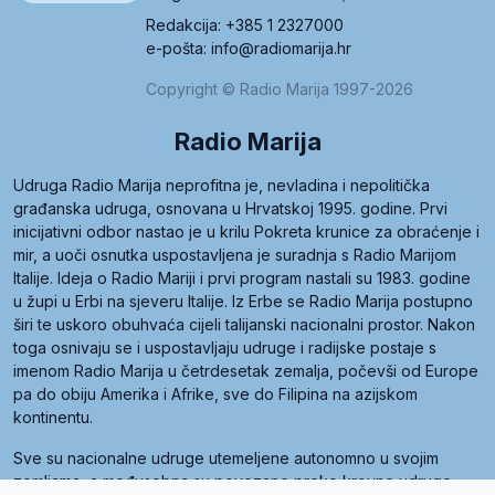
Redakcija: +385 1 2327000
e-pošta: info@radiomarija.hr
Copyright © Radio Marija 1997-2026
Radio Marija
Udruga Radio Marija neprofitna je, nevladina i nepolitička
građanska udruga, osnovana u Hrvatskoj 1995. godine. Prvi
inicijativni odbor nastao je u krilu Pokreta krunice za obraćenje i
mir, a uoči osnutka uspostavljena je suradnja s Radio Marijom
Italije. Ideja o Radio Mariji i prvi program nastali su 1983. godine
u župi u Erbi na sjeveru Italije. Iz Erbe se Radio Marija postupno
širi te uskoro obuhvaća cijeli talijanski nacionalni prostor. Nakon
toga osnivaju se i uspostavljaju udruge i radijske postaje s
imenom Radio Marija u četrdesetak zemalja, počevši od Europe
pa do obiju Amerika i Afrike, sve do Filipina na azijskom
kontinentu.
Sve su nacionalne udruge utemeljene autonomno u svojim
zemljama, a međusobna su povezane preko krovne udruge