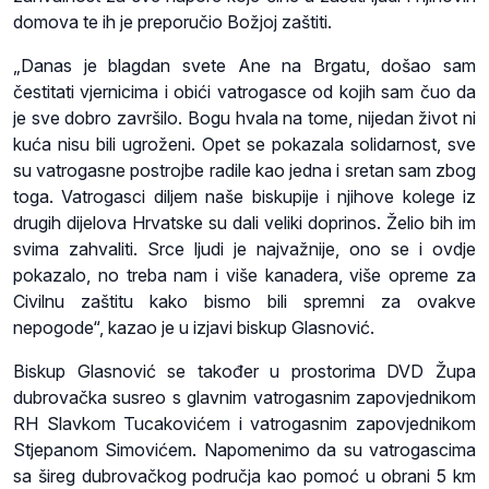
domova te ih je preporučio Božjoj zaštiti.
„Danas je blagdan svete Ane na Brgatu, došao sam
čestitati vjernicima i obići vatrogasce od kojih sam čuo da
je sve dobro završilo. Bogu hvala na tome, nijedan život ni
kuća nisu bili ugroženi. Opet se pokazala solidarnost, sve
su vatrogasne postrojbe radile kao jedna i sretan sam zbog
toga. Vatrogasci diljem naše biskupije i njihove kolege iz
drugih dijelova Hrvatske su dali veliki doprinos. Želio bih im
svima zahvaliti. Srce ljudi je najvažnije, ono se i ovdje
pokazalo, no treba nam i više kanadera, više opreme za
Civilnu zaštitu kako bismo bili spremni za ovakve
nepogode“, kazao je u izjavi biskup Glasnović.
Biskup Glasnović se također u prostorima DVD Župa
dubrovačka susreo s glavnim vatrogasnim zapovjednikom
RH Slavkom Tucakovićem i vatrogasnim zapovjednikom
Stjepanom Simovićem. Napomenimo da su vatrogascima
sa šireg dubrovačkog područja kao pomoć u obrani 5 km