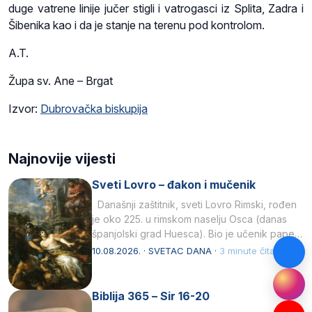
duge vatrene linije jučer stigli i vatrogasci iz Splita, Zadra i
Šibenika kao i da je stanje na terenu pod kontrolom.
A.T.
Župa sv. Ane – Brgat
Izvor:
Dubrovačka biskupija
Najnovije vijesti
Sveti Lovro – đakon i mučenik
Današnji zaštitnik, sveti Lovro Rimski, rođen
je oko 225. u rimskom naselju Osca (danas
španjolski grad Huesca). Bio je učenik pape…
10.08.2026. · SVETAC DANA ·
3 minute čitanja
Biblija 365 – Sir 16-20