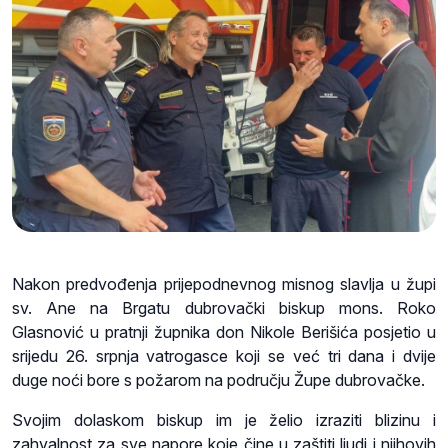
Nakon predvođenja prijepodnevnog misnog slavlja u župi
sv. Ane na Brgatu dubrovački biskup mons. Roko
Glasnović u pratnji župnika don Nikole Berišića posjetio u
srijedu 26. srpnja vatrogasce koji se već tri dana i dvije
duge noći bore s požarom na području Župe dubrovačke.
Svojim dolaskom biskup im je želio izraziti blizinu i
zahvalnost za sve napore koje čine u zaštiti ljudi i njihovih