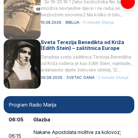
Sir 16-20 16 1 Zator bezbožnika Ne želi
mnoštva nevrijedne djece i ne raduj se
bezbožnim sinovima.2 Ma koliko ih bilo,…
10.08.2026. · BIBLIJA ·
11 minute čitanja
Sveta Terezija Benedikta od Križa
(Edith Stein) – zaštitnica Europe
Današnja sveta zaštitnica Terezija Benedikta
od Križa rođena je kao Edith Stein, najmlađe,
jedanaesto dijete židovske obitelji, 12.
listopada 1891, u Wrocławu…
09.08.2026. · SVETAC DANA ·
2 minute čitanja
Program Radio Marija
06:05
Glazba
Nakane Apostolata molitve za kolovoz;
06:15