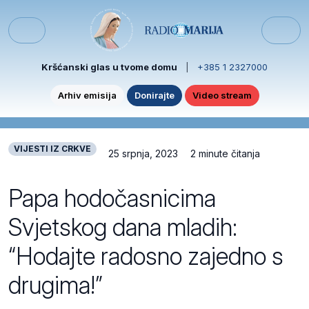
Skip to content
Skip to footer
Menu
Kršćanski glas u tvome domu
|
+385 1 2327000
Arhiv emisija
Donirajte
Video stream
VIJESTI IZ CRKVE
25 srpnja, 2023
2 minute čitanja
Papa hodočasnicima
Svjetskog dana mladih:
“Hodajte radosno zajedno s
drugima!”