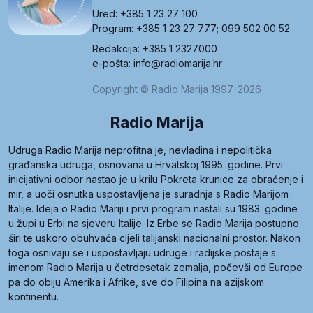
Ured: +385 1 23 27 100
Program: +385 1 23 27 777; 099 502 00 52
Redakcija: +385 1 2327000
e-pošta: info@radiomarija.hr
Copyright © Radio Marija 1997-2026
Radio Marija
Udruga Radio Marija neprofitna je, nevladina i nepolitička
građanska udruga, osnovana u Hrvatskoj 1995. godine. Prvi
inicijativni odbor nastao je u krilu Pokreta krunice za obraćenje i
mir, a uoči osnutka uspostavljena je suradnja s Radio Marijom
Italije. Ideja o Radio Mariji i prvi program nastali su 1983. godine
u župi u Erbi na sjeveru Italije. Iz Erbe se Radio Marija postupno
širi te uskoro obuhvaća cijeli talijanski nacionalni prostor. Nakon
toga osnivaju se i uspostavljaju udruge i radijske postaje s
imenom Radio Marija u četrdesetak zemalja, počevši od Europe
pa do obiju Amerika i Afrike, sve do Filipina na azijskom
kontinentu.