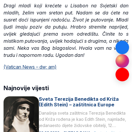
Dragi mladi koji krećete u Lisabon na Svjetski dan
mladih, želim vam sretan put. Nadam se da ćete na
susret doći ispunjeni radošću. Život je putovanje. Mladi
ljudi imaju poziv da putuju. Hrabro stremite naprijed,
uvijek gledajući prema svom odredištu. Činite to s
mistikom putovanja, uvijek hodajući s drugima, a nikada
sami. Neka vas Bog blagoslovi. Hvala vam na vašem
trudu i napornom radu. Ugodan dan!
(Vatican News – dw; am)
Najnovije vijesti
Sveta Terezija Benedikta od Križa
(Edith Stein) – zaštitnica Europe
Današnja sveta zaštitnica Terezija Benedikta
od Križa rođena je kao Edith Stein, najmlađe,
jedanaesto dijete židovske obitelji, 12.
listopada 1891, u Wrocławu…