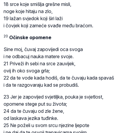
18 srce koje smišlja grešne misli,
noge koje hitaju na zlo,
19 lažan svjedok koji širi laži
i čovjek koji zameće svađe među braćom.
20
Očinske opomene
Sine moj, čuvaj zapovijedi oca svoga
i ne odbacuj nauka matere svoje.
21 Priveži ih sebi na srce zauvijek,
ovij ih oko svoga grla;
22 da te vode kada hodiš, da te čuvaju kada spavaš
i da te razgovaraju kad se probudiš.
23 Jer je zapovijed svjetiljka, pouka je svjetlost,
opomene stege put su života;
24 da te čuvaju od zle žene,
od laskava jezika tuđinke.
25 Ne poželi u svom srcu njezine ljepote
i ne daj da te osvoji trepavicama svojim,