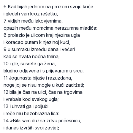
6 Kad bijah jednom na prozoru svoje kuće
i gledah van kroz rešetku,
7 vidjeh među lakovjernima,
opazih među momcima nerazumna mladića:
8 prolazio je ulicom kraj njezina ugla
i koracao putem k njezinoj kući,
9 u sumraku između dana i večeri
kad se hvata noćna tmina;
10 i gle, susrete ga žena,
bludno odjevena i s prijevarom u srcu.
11 Jogunasta bijaše i razuzdana,
noge joj se nisu mogle u kući zadržati;
12 bila je čas na ulici, čas na trgovima
i vrebala kod svakog ugla;
13 i uhvati ga i poljubi,
i reče mu bezobrazna lica:
14 »Bila sam dužna žrtvu pričesnicu,
i danas izvrših svoj zavjet;