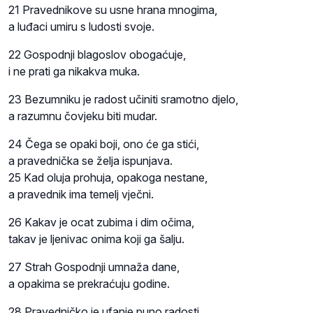
21 Pravednikove su usne hrana mnogima,
a luđaci umiru s ludosti svoje.
22 Gospodnji blagoslov obogaćuje,
i ne prati ga nikakva muka.
23 Bezumniku je radost učiniti sramotno djelo,
a razumnu čovjeku biti mudar.
24 Čega se opaki boji, ono će ga stići,
a pravednička se želja ispunjava.
25 Kad oluja prohuja, opakoga nestane,
a pravednik ima temelj vječni.
26 Kakav je ocat zubima i dim očima,
takav je ljenivac onima koji ga šalju.
27 Strah Gospodnji umnaža dane,
a opakima se prekraćuju godine.
28 Pravedničko je ufanje puno radosti,