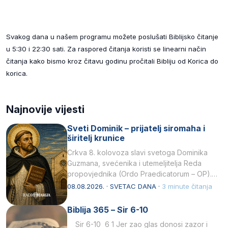
Svakog dana u našem programu možete poslušati Biblijsko čitanje
u 5:30 i 22:30 sati. Za raspored čitanja koristi se linearni način
čitanja kako bismo kroz čitavu godinu pročitali Bibliju od Korica do
korica.
Najnovije vijesti
Sveti Dominik – prijatelj siromaha i
širitelj krunice
Crkva 8. kolovoza slavi svetoga Dominika
Guzmana, svećenika i utemeljitelja Reda
propovjednika (Ordo Praedicatorum – OP).
Svojim životom, dubokom ljubavlju prema
08.08.2026. · SVETAC DANA ·
3 minute čitanja
Kristu…
Biblija 365 – Sir 6-10
Sir 6-10 6 1 Jer zao glas donosi zazor i