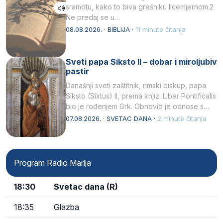
sramotu, kako to biva grešniku licemjernom.2
Ne predaj se u…
08.08.2026. · BIBLIJA ·
11 minute čitanja
Sveti papa Siksto II – dobar i miroljubiv
pastir
Današnji sveti zaštitnik, rimski biskup, papa
Siksto (Sixtus) II, prema knjizi Liber Pontificalis
bio je rođenjem Grk. Obnovio je odnose s
afričkim…
07.08.2026. · SVETAC DANA ·
2 minute čitanja
Program Radio Marija
18:30
Svetac dana (R)
18:35
Glazba