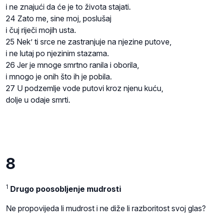
i ne znajući da će je to života stajati.
24 Zato me, sine moj, poslušaj
i čuj riječi mojih usta.
25 Nek’ ti srce ne zastranjuje na njezine putove,
i ne lutaj po njezinim stazama.
26 Jer je mnoge smrtno ranila i oborila,
i mnogo je onih što ih je pobila.
27 U podzemlje vode putovi kroz njenu kuću,
dolje u odaje smrti.
8
1
Drugo poosobljenje mudrosti
Ne propovijeda li mudrost i ne diže li razboritost svoj glas?