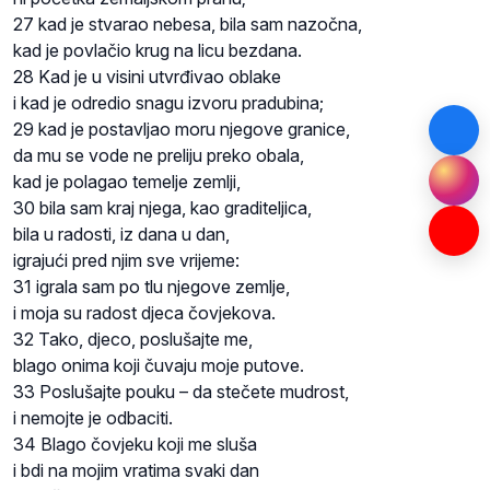
27 kad je stvarao nebesa, bila sam nazočna,
kad je povlačio krug na licu bezdana.
28 Kad je u visini utvrđivao oblake
i kad je odredio snagu izvoru pradubina;
29 kad je postavljao moru njegove granice,
da mu se vode ne preliju preko obala,
kad je polagao temelje zemlji,
30 bila sam kraj njega, kao graditeljica,
bila u radosti, iz dana u dan,
igrajući pred njim sve vrijeme:
31 igrala sam po tlu njegove zemlje,
i moja su radost djeca čovjekova.
32 Tako, djeco, poslušajte me,
blago onima koji čuvaju moje putove.
33 Poslušajte pouku – da stečete mudrost,
i nemojte je odbaciti.
34 Blago čovjeku koji me sluša
i bdi na mojim vratima svaki dan