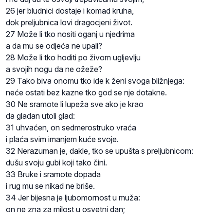
26 jer bludnici dostaje i komad kruha,
dok preljubnica lovi dragocjeni život.
27 Može li tko nositi oganj u njedrima
a da mu se odjeća ne upali?
28 Može li tko hoditi po živom ugljevlju
a svojih nogu da ne ožeže?
29 Tako biva onomu tko ide k ženi svoga bližnjega:
neće ostati bez kazne tko god se nje dotakne.
30 Ne sramote li lupeža sve ako je krao
da gladan utoli glad:
31 uhvaćen, on sedmerostruko vraća
i plaća svim imanjem kuće svoje.
32 Nerazuman je, dakle, tko se upušta s preljubnicom:
dušu svoju gubi koji tako čini.
33 Bruke i sramote dopada
i rug mu se nikad ne briše.
34 Jer bijesna je ljubomornost u muža:
on ne zna za milost u osvetni dan;