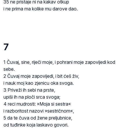
35 ne pristaje ni na kakav otkup
i ne prima ma kolike mu darove dao.
7
1 Čuvaj, sine, riječi moje, i pohrani moje zapovijedi kod
sebe.
2 Čuvaj moje zapovijedi, i bit ćeš živ,
i nauk moj kao zjenicu oka svoga.
3 Priveži ih sebi na prste,
upiši ih na ploči srca svoga;
4 reci mudrosti: »Moja si sestra«
i razboritost nazovi »sestričnom«,
5 da te čuva od žene preljubnice,
od tuđinke koja laskavo govori.