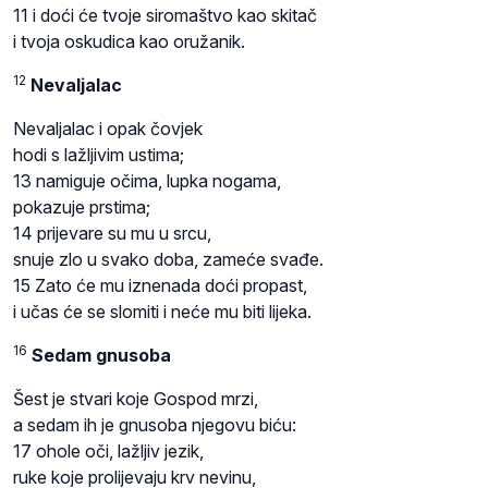
11 i doći će tvoje siromaštvo kao skitač
i tvoja oskudica kao oružanik.
12
Nevaljalac
Nevaljalac i opak čovjek
hodi s lažljivim ustima;
13 namiguje očima, lupka nogama,
pokazuje prstima;
14 prijevare su mu u srcu,
snuje zlo u svako doba, zameće svađe.
15 Zato će mu iznenada doći propast,
i učas će se slomiti i neće mu biti lijeka.
16
Sedam gnusoba
Šest je stvari koje Gospod mrzi,
a sedam ih je gnusoba njegovu biću:
17 ohole oči, lažljiv jezik,
ruke koje prolijevaju krv nevinu,