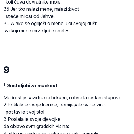
i koji čuva dovratnike moje.
35 Jer tko nalazi mene, nalazi život
i stječe milost od Jahve.
36 A ako se ogriješi o mene, udi svojoj duši:
svi koji mene mrze ljube smrt.«
9
1
Gostoljubiva mudrost
Mudrost je sazidala sebi kuću, i otesala sedam stupova.
2 Poklala je svoje klanice, pomiješala svoje vino
i postavila svoj stol.
3 Poslala je svoje djevojke
da objave svrh gradskih visina:
4 »Tko je neiskusan, neka se svrati ovamo!«