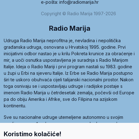
e-pošta: info@radiomarija.hr
Copyright © Radio Marija 1997-2026
Radio Marija
Udruga Radio Marija neprofitna je, nevladina i nepolitička
građanska udruga, osnovana u Hrvatskoj 1995. godine. Prvi
inicijativni odbor nastao je u krilu Pokreta krunice za obraćenje i
mir, a uoči osnutka uspostavljena je suradnja s Radio Marijom
Italije. Ideja o Radio Mariji i prvi program nastali su 1983. godine
u župi u Erbi na sjeveru Italije. Iz Erbe se Radio Marija postupno
širi te uskoro obuhvaća cijeli talijanski nacionalni prostor. Nakon
toga osnivaju se i uspostavljaju udruge i radijske postaje s
imenom Radio Marija u četrdesetak zemalja, počevši od Europe
pa do obiju Amerika i Afrike, sve do Filipina na azijskom
kontinentu.
Sve su nacionalne udruge utemeljene autonomno u svojim
zemljama, a međusobna su povezane preko krovne udruge
pod nazivom Svjetska obitelj Radio Marije (World Family of
Koristimo kolačiće!
Radio Maria). Svjetsku obitelj utemeljilo je sedam članica, među