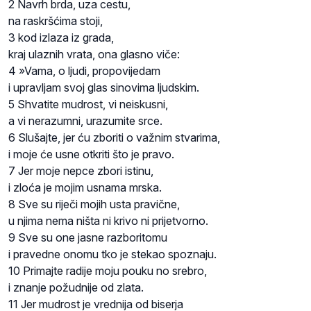
2 Navrh brda, uza cestu,
na raskršćima stoji,
3 kod izlaza iz grada,
kraj ulaznih vrata, ona glasno viče:
4 »Vama, o ljudi, propovijedam
i upravljam svoj glas sinovima ljudskim.
5 Shvatite mudrost, vi neiskusni,
a vi nerazumni, urazumite srce.
6 Slušajte, jer ću zboriti o važnim stvarima,
i moje će usne otkriti što je pravo.
7 Jer moje nepce zbori istinu,
i zloća je mojim usnama mrska.
8 Sve su riječi mojih usta pravične,
u njima nema ništa ni krivo ni prijetvorno.
9 Sve su one jasne razboritomu
i pravedne onomu tko je stekao spoznaju.
10 Primajte radije moju pouku no srebro,
i znanje požudnije od zlata.
11 Jer mudrost je vrednija od biserja