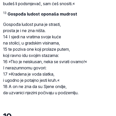
budeš li podsmjevač, sam ćeš snositi.«
13
Gospođa ludost oponaša mudrost
Gospođa ludost puna je strasti,
prosta je i ne zna ništa.
14 I sjedi na vratima svoje kuće
na stolici, u gradskim visinama,
15 te poziva one koji prolaze putem,
koji ravno idu svojim stazama:
16 »Tko je neiskusan, neka se svrati ovamo!«
I nerazumnomu govori:
17 »Kradena je voda slatka,
i ugodno je potajno jesti kruh.«
18 A on ne zna da su Sjene ondje,
da uzvanici njezini počivaju u podzemlju.