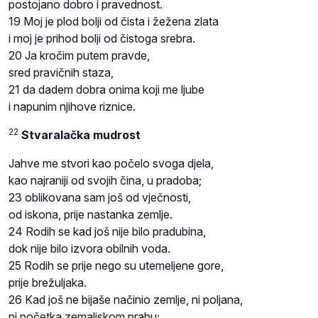
postojano dobro i pravednost.
19 Moj je plod bolji od čista i žežena zlata
i moj je prihod bolji od čistoga srebra.
20 Ja kročim putem pravde,
sred pravičnih staza,
21 da dadem dobra onima koji me ljube
i napunim njihove riznice.
22
Stvaralačka mudrost
Jahve me stvori kao počelo svoga djela,
kao najraniji od svojih čina, u pradoba;
23 oblikovana sam još od vječnosti,
od iskona, prije nastanka zemlje.
24 Rodih se kad još nije bilo pradubina,
dok nije bilo izvora obilnih voda.
25 Rodih se prije nego su utemeljene gore,
prije brežuljaka.
26 Kad još ne bijaše načinio zemlje, ni poljana,
ni početka zemaljskom prahu;