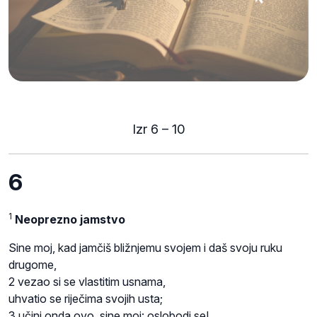
Izr 6 – 10
6
1
Neoprezno jamstvo
Sine moj, kad jamčiš bližnjemu svojem i daš svoju ruku
drugome,
2 vezao si se vlastitim usnama,
uhvatio se riječima svojih usta;
3 učini onda ovo, sine moj: oslobodi se!