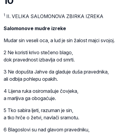
10
1
II. VELIKA SALOMONOVA ZBIRKA IZREKA
Salomonove mudre izreke
Mudar sin veseli oca, a lud je sin žalost majci svojoj.
2 Ne koristi krivo stečeno blago,
dok pravednost izbavlja od smrti.
3 Ne dopušta Jahve da gladuje duša pravednika,
ali odbija pohlepu opakih.
4 Lijena ruka osiromašuje čovjeka,
a marljiva ga obogaćuje.
5 Tko sabira ljeti, razuman je sin,
a tko hrče o žetvi, navlači sramotu.
6 Blagoslovi su nad glavom pravedniku,