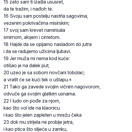
15 zato sam ti izašla ususret,
da te tražim, i nađoh te.
16 Svoju sam postelju nastrla sagovima,
vezenim pokrivačima misirskim;
17 svoj sam krevet namirisala
smirnom, alojem i cimetom.
18 Hajde da se opijamo nasladom do jutra
i da se radujemo užicima ljubavi.
19 Jer muža mi nema kod kuće:
otišao je na dalek put;
20 uzeo je sa sobom novčani tobolac;
a vratit će se kući tek o uštapu.«
21 Tako ga zavede svojim vičnim nagovorom,
odvuče ga svojim glatkim usnama.
22 I ludo on pođe za njom,
kao što vol ide na klaonicu
i kao što jelen zapleten u mrežu čeka
23 dok mu strijela ne probije jetra,
i kao ptica što slijeće u zamku,