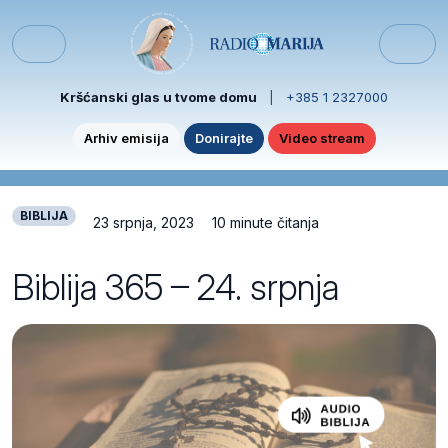
Skip to content
Skip to footer
Menu
Kršćanski glas u tvome domu
|
+385 1 2327000
Arhiv emisija
Donirajte
Video stream
BIBLIJA
23 srpnja, 2023
10 minute čitanja
Biblija 365 – 24. srpnja