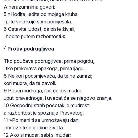
A nerazumnima govori:
5 »Hodite, jedite od mojega kruha
i pijte vina koje sam pomiješala.
6 Ostavite ludost, da biste živjeli,
i hodite putem razboritosti.«
7
Protiv podrugljivca
Tko poučava podrugljivca, prima pogrdu,
i tko prekorava opakoga, prima ljagu.
8 Ne kori podsmjevača, da te ne zamrzi;
kori mudra, da te zavoli.
9 Pouči mudroga, i bit će još mudriji;
uputi pravednoga, i uvećat će se njegovo znanje.
10 Gospodnji strah početak je mudrosti
a razboritost je spoznaja Presvetog.
11 »Po meni ti se umnožavaju dani
i množe ti se godine života.
12 Ako si mudar, sebi si mudar;