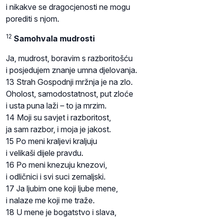
i nikakve se dragocjenosti ne mogu
porediti s njom.
12
Samohvala mudrosti
Ja, mudrost, boravim s razboritošću
i posjedujem znanje umna djelovanja.
13 Strah Gospodnji mržnja je na zlo.
Oholost, samodostatnost, put zloće
i usta puna laži – to ja mrzim.
14 Moji su savjet i razboritost,
ja sam razbor, i moja je jakost.
15 Po meni kraljevi kraljuju
i velikaši dijele pravdu.
16 Po meni knezuju knezovi,
i odličnici i svi suci zemaljski.
17 Ja ljubim one koji ljube mene,
i nalaze me koji me traže.
18 U mene je bogatstvo i slava,