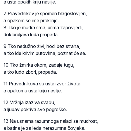
a usta opakih kriju nasilje.
7 Pravednikov je spomen blagoslovljen,
a opakom se ime proklinje.
8 Tko je mudra srca, prima zapovijedi,
dok brbljava luda propada.
9 Tko nedužno živi, hodi bez straha,
a tko ide krivim putovima, poznat će se.
10 Tko žmirka okom, zadaje tugu,
a tko ludo zbori, propada.
11 Pravednikova su usta izvor života,
a opakomu usta kriju nasilje.
12 Mržnja izaziva svađu,
a ljubav pokriva sve pogreške.
13 Na usnama razumnoga nalazi se mudrost,
a batina je za leđa nerazumna čovjeka.