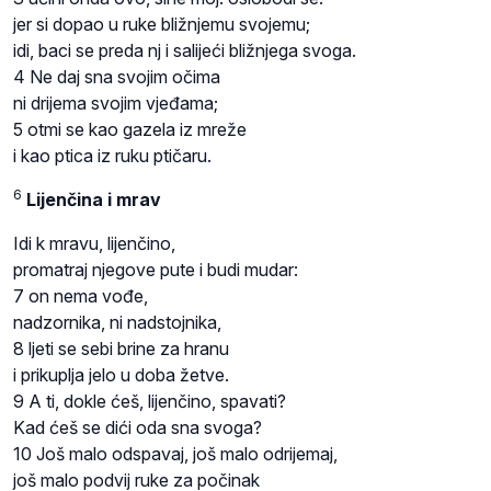
jer si dopao u ruke bližnjemu svojemu;
idi, baci se preda nj i salijeći bližnjega svoga.
4 Ne daj sna svojim očima
ni drijema svojim vjeđama;
5 otmi se kao gazela iz mreže
i kao ptica iz ruku ptičaru.
6
Lijenčina i mrav
Idi k mravu, lijenčino,
promatraj njegove pute i budi mudar:
7 on nema vođe,
nadzornika, ni nadstojnika,
8 ljeti se sebi brine za hranu
i prikuplja jelo u doba žetve.
9 A ti, dokle ćeš, lijenčino, spavati?
Kad ćeš se dići oda sna svoga?
10 Još malo odspavaj, još malo odrijemaj,
još malo podvij ruke za počinak