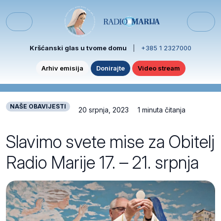
Skip to content
Skip to footer
Menu
Kršćanski glas u tvome domu
|
+385 1 2327000
Arhiv emisija
Donirajte
Video stream
NAŠE OBAVIJESTI
20 srpnja, 2023
1 minuta čitanja
Slavimo svete mise za Obitelj
Radio Marije 17. – 21. srpnja