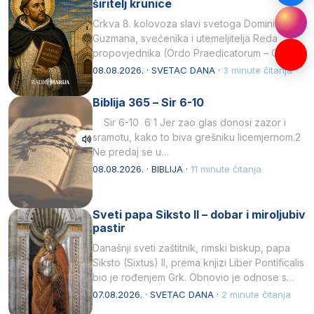
širitelj krunice
Crkva 8. kolovoza slavi svetoga Dominika
Guzmana, svećenika i utemeljitelja Reda
propovjednika (Ordo Praedicatorum – OP).
Svojim životom, dubokom ljubavlju prema
08.08.2026. · SVETAC DANA ·
3 minute čitanja
Kristu…
Biblija 365 – Sir 6-10
Sir 6-10 6 1 Jer zao glas donosi zazor i
sramotu, kako to biva grešniku licemjernom.2
Ne predaj se u…
08.08.2026. · BIBLIJA ·
11 minute čitanja
Sveti papa Siksto II – dobar i miroljubiv
pastir
Današnji sveti zaštitnik, rimski biskup, papa
Siksto (Sixtus) II, prema knjizi Liber Pontificalis
bio je rođenjem Grk. Obnovio je odnose s
afričkim…
07.08.2026. · SVETAC DANA ·
2 minute čitanja