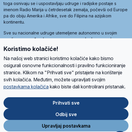
toga osnivaju se i uspostavljaju udruge i radijske postaje s
imenom Radio Marija u četrdesetak zemalja, počevši od Europe
pa do obiju Amerika i Afrike, sve do Filipina na azijskom
kontinentu.
Sve su nacionalne udruge utemeljene autonomno u svojim
zemljama, a međusobna su povezane preko krovne udruge
pod nazivom Svjetska obitelj Radio Marije (World Family of
Koristimo kolačiće!
Radio Maria). Svjetsku obitelj utemeljilo je sedam članica, među
kojima je i hrvatska Udruga Radio Marija.
Na našoj web stranici koristimo kolačiće kako bismo
osigurali osnovne funkcionalnosti i pravilno funkcioniranje
stranice. Klikom na "Prihvati sve" pristajete na korištenje
svih kolačića. Međutim, možete upravljati svojim
O nama
Radio
Program
Volonteri
Prijatelji
Kontakt
Pravila privatnosti
postavkama kolačića
kako biste dali kontrolirani pristanak.
Kolačići
Uvjeti korištenja
Ova stranica je zaštićena Google reCAPTCHA sustavom
Prihvati sve
Odbij sve
App
Google
Store
Play
Upravljaj postavkama