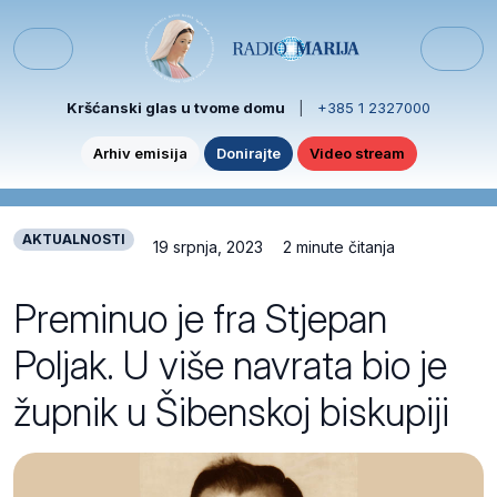
Skip to content
Skip to footer
Menu
Kršćanski glas u tvome domu
|
+385 1 2327000
Arhiv emisija
Donirajte
Video stream
AKTUALNOSTI
19 srpnja, 2023
2 minute čitanja
Preminuo je fra Stjepan
Poljak. U više navrata bio je
župnik u Šibenskoj biskupiji