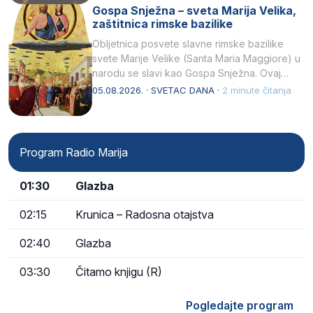
Gospa Snježna – sveta Marija Velika,
zaštitnica rimske bazilike
Obljetnica posvete slavne rimske bazilike
svete Marije Velike (Santa Maria Maggiore) u
narodu se slavi kao Gospa Snježna. Ovaj
naziv, Sancta Maria…
05.08.2026. · SVETAC DANA ·
2 minute čitanja
Program Radio Marija
01:30
Glazba
02:15
Krunica – Radosna otajstva
02:40
Glazba
03:30
Čitamo knjigu (R)
Pogledajte program