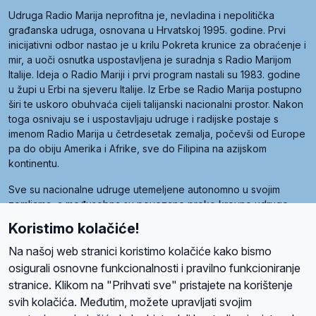
Udruga Radio Marija neprofitna je, nevladina i nepolitička
građanska udruga, osnovana u Hrvatskoj 1995. godine. Prvi
inicijativni odbor nastao je u krilu Pokreta krunice za obraćenje i
mir, a uoči osnutka uspostavljena je suradnja s Radio Marijom
Italije. Ideja o Radio Mariji i prvi program nastali su 1983. godine
u župi u Erbi na sjeveru Italije. Iz Erbe se Radio Marija postupno
širi te uskoro obuhvaća cijeli talijanski nacionalni prostor. Nakon
toga osnivaju se i uspostavljaju udruge i radijske postaje s
imenom Radio Marija u četrdesetak zemalja, počevši od Europe
pa do obiju Amerika i Afrike, sve do Filipina na azijskom
kontinentu.
Sve su nacionalne udruge utemeljene autonomno u svojim
zemljama, a međusobna su povezane preko krovne udruge
pod nazivom Svjetska obitelj Radio Marije (World Family of
Koristimo kolačiće!
Radio Maria). Svjetsku obitelj utemeljilo je sedam članica, među
kojima je i hrvatska Udruga Radio Marija.
Na našoj web stranici koristimo kolačiće kako bismo
osigurali osnovne funkcionalnosti i pravilno funkcioniranje
stranice. Klikom na "Prihvati sve" pristajete na korištenje
svih kolačića. Međutim, možete upravljati svojim
O nama
Radio
Program
Volonteri
Prijatelji
Kontakt
Pravila privatnosti