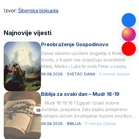
Izvor:
Šibenska biskupija
Najnovije vijesti
Preobraženje Gospodinovo
Danas slavimo uzvišeni događaj iz Kristova
života, o kojem nas izvješćuju evanđelisti
Matej, Marko i Luka te sveti Petar u svojoj
drugoj…
06.08.2026. · SVETAC DANA ·
3 minute čitanja
Biblija za svaki dan – Mudr 16-19
Mudr 16-19 16 1 Egipat i Izrael: kobne
životinje, prepelice Zato bijahu primjereno
kažnjeni sličnim životinjamai mučeni mnoštvom
kukaca.2 A narod…
06.08.2026. · BIBLIJA ·
11 minute čitanja