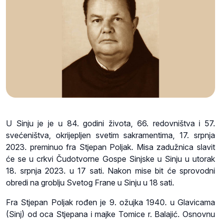
U Sinju je je u 84. godini života, 66. redovništva i 57.
svećeništva, okrijepljen svetim sakramentima, 17. srpnja
2023. preminuo fra Stjepan Poljak. Misa zadužnica slavit
će se u crkvi Čudotvorne Gospe Sinjske u Sinju u utorak
18. srpnja 2023. u 17 sati. Nakon mise bit će sprovodni
obredi na groblju Svetog Frane u Sinju u 18 sati.
Fra Stjepan Poljak rođen je 9. ožujka 1940. u Glavicama
(Sinj) od oca Stjepana i majke Tomice r. Balajić. Osnovnu