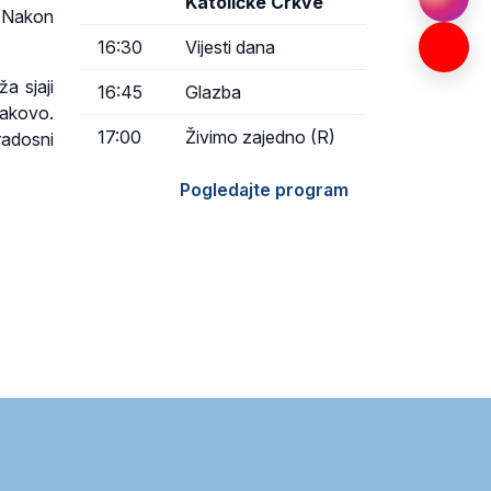
Katoličke Crkve
. Nakon
16:30
Vijesti dana
a sjaji
16:45
Glazba
Đakovo.
17:00
Živimo zajedno (R)
radosni
Pogledajte program