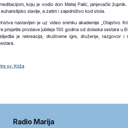
editacijom, koju je vodio don Matej Palić, janjevački župnik
e euharistijsko slavlje, a zatim i zajedništvo kod stola.
nstva nastavljen je uz video snimku akademije „Otajstvo Križ
re prisjetile proslave jubileja 150 godina od dolaska sestara u 
lijedila je rekreacija, društvene igre, druženje, razgovor i 
sestara.
tre sv. Križa
Radio Marija