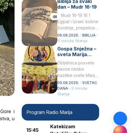
Biblija za svaki
Petar u svojoj
dan – Mudr 16-19
drugoj…
Mudr 16-19 16 1
Egipat i Izrael: kobne
životinje, prepelice
Zato bijahu
06.08.2026. · BIBLIJA ·
primjereno kažnjeni
11 minute čitanja
sličnim životinjamai
Gospa Snježna –
mučeni mnoštvom
sveta Marija
kukaca.2 A narod…
Velika, zaštitnica
Obljetnica posvete
rimske bazilike
slavne rimske
bazilike svete Marije
Velike (Santa Maria
05.08.2026. · SVETAC
Maggiore) u narodu
DANA ·
2 minute
se slavi kao Gospa
čitanja
Snježna. Ovaj naziv,
Sancta Maria…
 Gore i
Program Radio Marija
stva, u
Katekizam
15:45