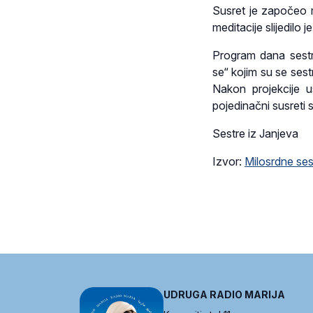
Susret je započeo m
meditacije slijedilo j
Program dana sestri
se“ kojim su se sest
Nakon projekcije us
pojedinačni susreti 
Sestre iz Janjeva
Izvor:
Milosrdne ses
UDRUGA RADIO MARIJA