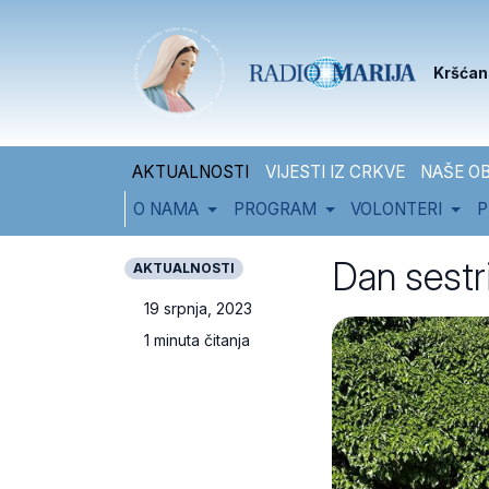
Skip to content
Skip to footer
Kršćan
AKTUALNOSTI
VIJESTI IZ CRKVE
NAŠE OB
O NAMA
PROGRAM
VOLONTERI
P
Dan sestr
AKTUALNOSTI
19 srpnja, 2023
1 minuta čitanja