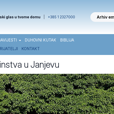
Arhiv em
ski glas u tvome domu
|
+385 1 2327000
AVIJESTI
DUHOVNI KUTAK
BIBLIJA
RIJATELJI
KONTAKT
instva u Janjevu